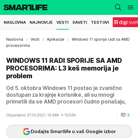
NASLOVNA
NAJNOVIJE
VESTI
SAVETI
TESTOVI
Naslovna
Vesti
Aplikacije
Windows 11 sporije radi sa AMD
procesorima
WINDOWS 11 RADI SPORIJE SA AMD
PROCESORIMA: L3 keš memorija je
problem
Od 5. oktobra Windows 11 postao je zvanično
dostupan za krajnje korisnike, ali su mnogi
primetili da se AMD procesori čudno ponašaju,
Objavljeno 07.10.2021. 15:48h
→ 15:56h
3
Dodajte Smartlife u vaš Google izbor