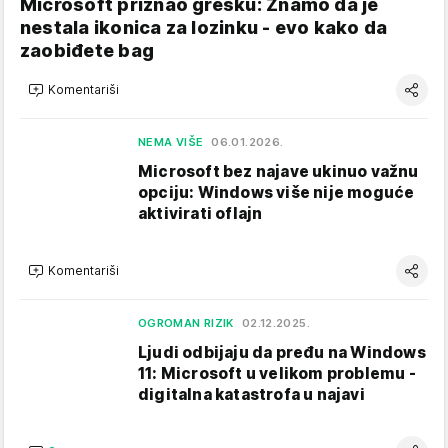
Microsoft priznao grešku: Znamo da je
nestala ikonica za lozinku - evo kako da
zaobiđete bag
Komentariši
NEMA VIŠE
06.01.2026.
Microsoft bez najave ukinuo važnu
opciju: Windows više nije moguće
aktivirati oflajn
Komentariši
OGROMAN RIZIK
02.12.2025.
Ljudi odbijaju da pređu na Windows
11: Microsoft u velikom problemu -
digitalna katastrofa u najavi