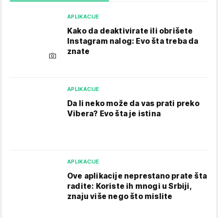
APLIKACIJE
Kako da deaktivirate ili obrišete
Instagram nalog: Evo šta treba da
znate
APLIKACIJE
Da li neko može da vas prati preko
Vibera? Evo šta je istina
APLIKACIJE
Ove aplikacije neprestano prate šta
radite: Koriste ih mnogi u Srbiji,
znaju više nego što mislite