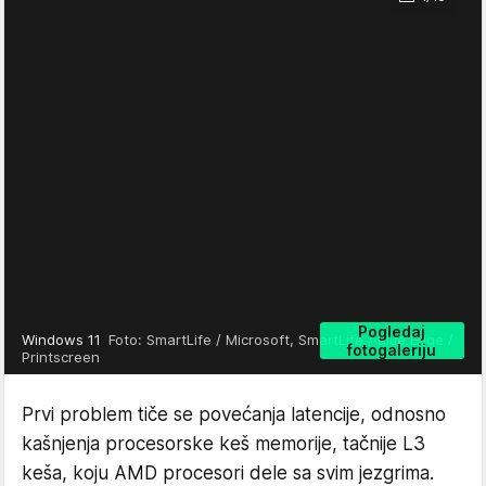
Pogledaj
Windows 11
Foto: SmartLife / Microsoft, SmartLife / Blue Edge /
fotogaleriju
Printscreen
Prvi problem tiče se povećanja latencije, odnosno
kašnjenja procesorske keš memorije, tačnije L3
keša, koju AMD procesori dele sa svim jezgrima.