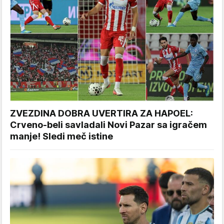
ZVEZDINA DOBRA UVERTIRA ZA HAPOEL:
Crveno-beli savladali Novi Pazar sa igračem
manje! Sledi meč istine