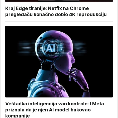
Kraj Edge tiranije: Netfix na Chrome
pregledaču konačno dobio 4K reprodukciju
Veštačka inteligencija van kontrole: I Meta
priznala da je njen AI model hakovao
kompanije