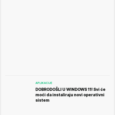
APLIKACIJE
DOBRODOŠLI U WINDOWS 11! Svi će
moći da instaliraju novi operativni
sistem