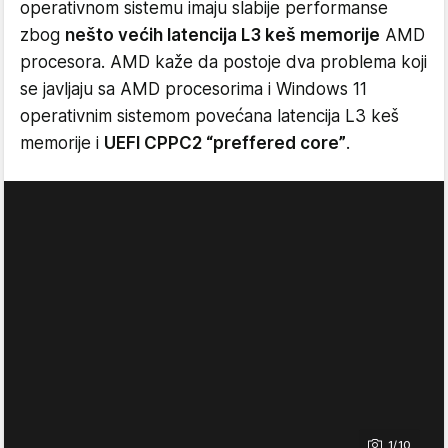
operativnom sistemu imaju slabije performanse
zbog
nešto većih latencija L3 keš memorije
AMD
procesora. AMD kaže da postoje dva problema koji
se javljaju sa AMD procesorima i Windows 11
operativnim sistemom povećana latencija L3 keš
memorije i
UEFI CPPC2 “preffered core”
.
1/10