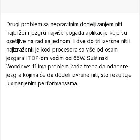
Drugi problem sa nepravilnim dodeljivanjem niti
najbržem jezgru najviše pogađa aplikacije koje su
osetljive na rad sa jednom ili dve do tri izvršne niti i
najizraženiji je kod procesora sa više od osam
jezgara i TDP-om većim od 65W. Suštinski
Wondows 11 ima problem kada treba da odabere
jezgra kojima će da dodeli izvršne niti, što rezultuje
u smanjenim performansama.