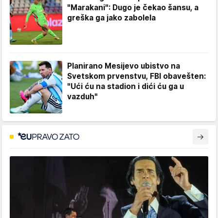
"Marakani": Dugo je čekao šansu, a
greška ga jako zabolela
Planirano Mesijevo ubistvo na
Svetskom prvenstvu, FBI obavešten:
"Ući ću na stadion i dići ću ga u
vazduh"