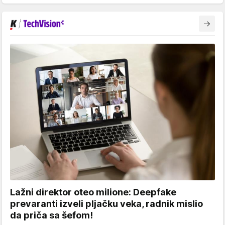
Lažni direktor oteo milione: Deepfake
prevaranti izveli pljačku veka, radnik mislio
da priča sa šefom!