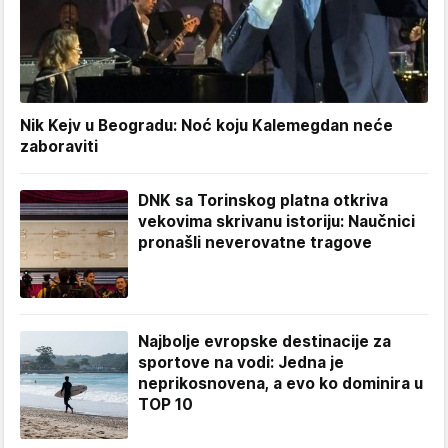
Nik Kejv u Beogradu: Noć koju Kalemegdan neće
zaboraviti
DNK sa Torinskog platna otkriva
vekovima skrivanu istoriju: Naučnici
pronašli neverovatne tragove
Najbolje evropske destinacije za
sportove na vodi: Jedna je
neprikosnovena, a evo ko dominira u
TOP 10