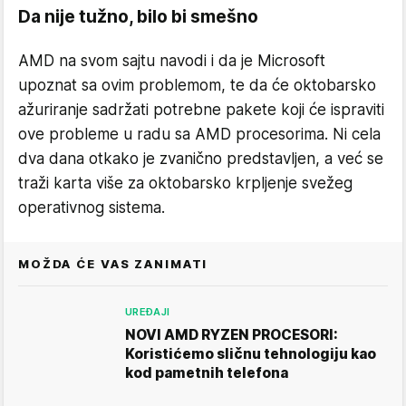
Da nije tužno, bilo bi smešno
AMD na svom sajtu navodi i da je Microsoft
upoznat sa ovim problemom, te da će oktobarsko
ažuriranje sadržati potrebne pakete koji će ispraviti
ove probleme u radu sa AMD procesorima. Ni cela
dva dana otkako je zvanično predstavljen, a već se
traži karta više za oktobarsko krpljenje svežeg
operativnog sistema.
MOŽDA ĆE VAS ZANIMATI
UREĐAJI
NOVI AMD RYZEN PROCESORI:
Koristićemo sličnu tehnologiju kao
kod pametnih telefona