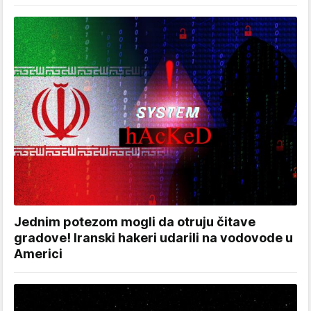
Jednim potezom mogli da otruju čitave
gradove! Iranski hakeri udarili na vodovode u
Americi