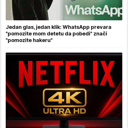
Jedan glas, jedan klik: WhatsApp prevara
"pomozite mom detetu da pobedi" znači
"pomozite hakeru"