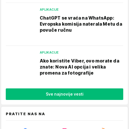
APLIKACIJE
ChatGPT se vraća na WhatsApp:
Evropska komisija naterala Metu da
povuče ručnu
APLIKACIJE
Ako koristite Viber, ovo morate da
znate: Nova AI opcija i velika
promena za fotografije
Sve najnovije vesti
PRATITE NAS NA