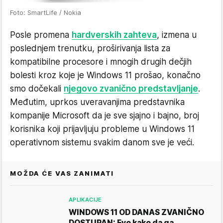
Foto: SmartLife / Nokia
Posle promena
hardverskih zahteva
, izmena u
poslednjem trenutku, proširivanja lista za
kompatibilne procesore i mnogih drugih dečjih
bolesti kroz koje je Windows 11 prošao, konačno
smo dočekali
njegovo zvanično predstavljanje
.
Međutim, uprkos uveravanjima predstavnika
kompanije Microsoft da je sve sjajno i bajno, broj
korisnika koji prijavljuju probleme u Windows 11
operativnom sistemu svakim danom sve je veći.
MOŽDA ĆE VAS ZANIMATI
APLIKACIJE
WINDOWS 11 OD DANAS ZVANIČNO
DOSTUPAN: Evo kako da ga