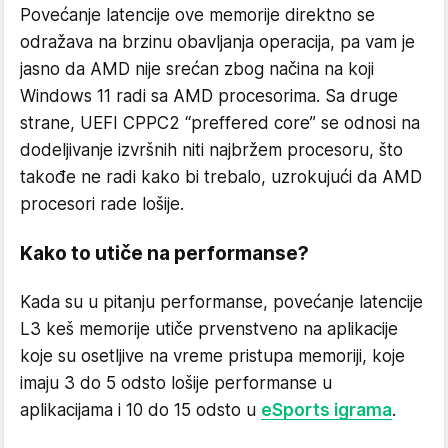
Povećanje latencije ove memorije direktno se
odražava na brzinu obavljanja operacija, pa vam je
jasno da AMD nije srećan zbog načina na koji
Windows 11 radi sa AMD procesorima. Sa druge
strane, UEFI CPPC2 “preffered core” se odnosi na
dodeljivanje izvršnih niti najbržem procesoru, što
takođe ne radi kako bi trebalo, uzrokujući da AMD
procesori rade lošije.
Kako to utiče na performanse?
Kada su u pitanju performanse, povećanje latencije
L3 keš memorije utiče prvenstveno na aplikacije
koje su osetljive na vreme pristupa memoriji, koje
imaju 3 do 5 odsto lošije performanse u
aplikacijama i 10 do 15 odsto u
eSports igrama
.