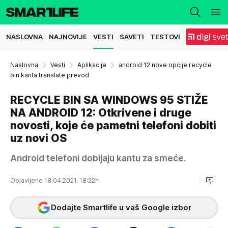
NASLOVNA
NAJNOVIJE
VESTI
SAVETI
TESTOVI
Naslovna
Vesti
Aplikacije
android 12 nove opcije recycle
bin kanta translate prevod
RECYCLE BIN SA WINDOWS 95 STIŽE
NA ANDROID 12: Otkrivene i druge
novosti, koje će pametni telefoni dobiti
uz novi OS
Android telefoni dobijaju kantu za smeće.
Objavljeno 18.04.2021. 18:22h
Dodajte Smartlife u vaš Google izbor