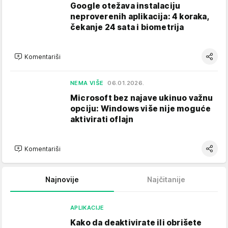
Google otežava instalaciju
neproverenih aplikacija: 4 koraka,
čekanje 24 sata i biometrija
Komentariši
NEMA VIŠE
06.01.2026.
Microsoft bez najave ukinuo važnu
opciju: Windows više nije moguće
aktivirati oflajn
Komentariši
Najnovije
Najčitanije
APLIKACIJE
Kako da deaktivirate ili obrišete