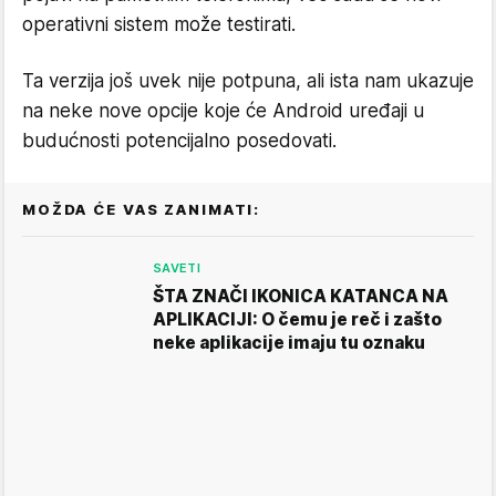
operativni sistem može testirati.
Ta verzija još uvek nije potpuna, ali ista nam ukazuje
na neke nove opcije koje će Android uređaji u
budućnosti potencijalno posedovati.
MOŽDA ĆE VAS ZANIMATI:
SAVETI
ŠTA ZNAČI IKONICA KATANCA NA
APLIKACIJI: O čemu je reč i zašto
neke aplikacije imaju tu oznaku