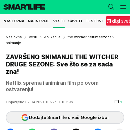
NASLOVNA
NAJNOVIJE
VESTI
SAVETI
TESTOVI
Naslovna
Vesti
Aplikacije
the witcher netflix sezona 2
snimanje
ZAVRŠENO SNIMANJE THE WITCHER
DRUGE SEZONE: Sve što se za sada
zna!
Netflix sprema i animiran film po ovom
ostvarenju!
Objavljeno 02.04.2021. 18:22h
→ 18:59h
1
Dodajte Smartlife u vaš Google izbor