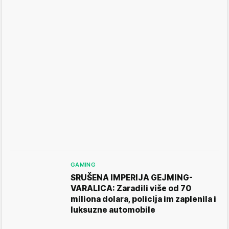
GAMING
SRUŠENA IMPERIJA GEJMING-
VARALICA: Zaradili više od 70
miliona dolara, policija im zaplenila i
luksuzne automobile