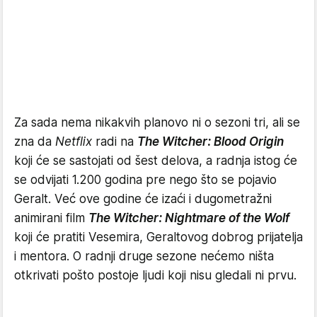
Za sada nema nikakvih planovo ni o sezoni tri, ali se
zna da
Netflix
radi na
The Witcher: Blood Origin
koji će se sastojati od šest delova, a radnja istog će
se odvijati 1.200 godina pre nego što se pojavio
Geralt. Već ove godine će izaći i dugometražni
animirani film
The Witcher: Nightmare of the Wolf
koji će pratiti Vesemira, Geraltovog dobrog prijatelja
i mentora. O radnji druge sezone nećemo ništa
otkrivati pošto postoje ljudi koji nisu gledali ni prvu.