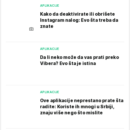
APLIKACIJE
Kako da deaktivirate ili obrišete
Instagram nalog: Evo šta treba da
znate
APLIKACIJE
Da li neko može da vas prati preko
Vibera? Evo šta je istina
APLIKACIJE
Ove aplikacije neprestano prate šta
radite: Koriste ih mnogi u Srbiji,
znaju više nego što mislite