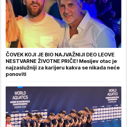
ČOVEK KOJI JE BIO NAJVAŽNIJI DEO LEOVE
NESTVARNE ŽIVOTNE PRIČE! Mesijev otac je
najzaslužniji za karijeru kakva se nikada neće
ponoviti