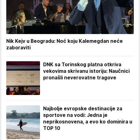
Nik Kejv u Beogradu: Noć koju Kalemegdan neće
zaboraviti
DNK sa Torinskog platna otkriva
vekovima skrivanu istoriju: Naučnici
pronašli neverovatne tragove
Najbolje evropske destinacije za
sportove na vodi: Jedna je
neprikosnovena, a evo ko dominira u
TOP 10