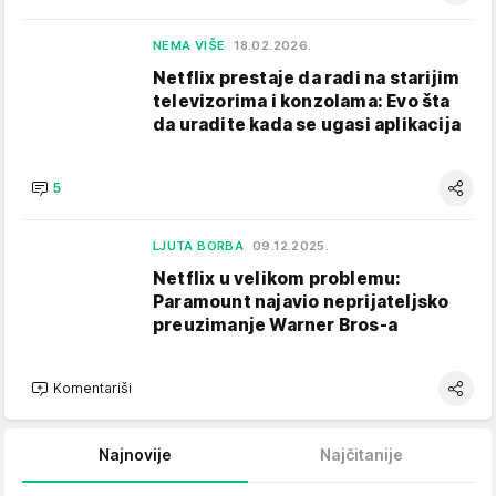
NEMA VIŠE
18.02.2026.
Netflix prestaje da radi na starijim
televizorima i konzolama: Evo šta
da uradite kada se ugasi aplikacija
5
LJUTA BORBA
09.12.2025.
Netflix u velikom problemu:
Paramount najavio neprijateljsko
preuzimanje Warner Bros-a
Komentariši
Najnovije
Najčitanije