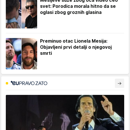
Mesijeve suze zbog oca video ceo
svet: Porodica morala hitno da se
oglasi zbog groznih glasina
Preminuo otac Lionela Mesija:
Objavljeni prvi detalji o njegovoj
smrti