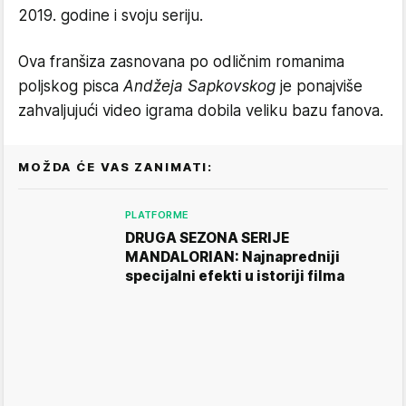
2019. godine i svoju seriju.
Ova franšiza zasnovana po odličnim romanima
poljskog pisca
Andžeja Sapkovskog
je ponajviše
zahvaljujući video igrama dobila veliku bazu fanova.
MOŽDA ĆE VAS ZANIMATI:
PLATFORME
DRUGA SEZONA SERIJE
MANDALORIAN: Najnapredniji
specijalni efekti u istoriji filma