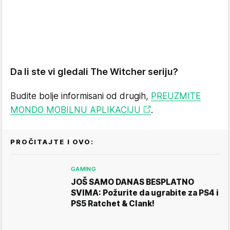
Da li ste vi gledali The Witcher seriju?
Budite bolje informisani od drugih,
PREUZMITE
MONDO MOBILNU APLIKACIJU
.
PROČITAJTE I OVO:
GAMING
JOŠ SAMO DANAS BESPLATNO
SVIMA: Požurite da ugrabite za PS4 i
PS5 Ratchet & Clank!