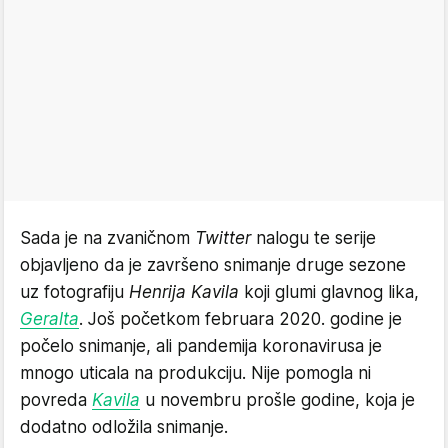
Sada je na zvaničnom
Twitter
nalogu te serije
objavljeno da je završeno snimanje druge sezone
uz fotografiju
Henrija Kavila
koji glumi glavnog lika,
Geralta
. Još početkom februara 2020. godine je
počelo snimanje, ali pandemija koronavirusa je
mnogo uticala na produkciju. Nije pomogla ni
povreda
Kavila
u novembru prošle godine, koja je
dodatno odložila snimanje.