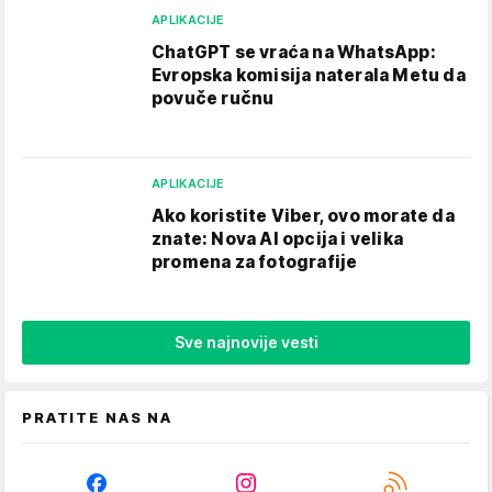
APLIKACIJE
ChatGPT se vraća na WhatsApp:
Evropska komisija naterala Metu da
povuče ručnu
APLIKACIJE
Ako koristite Viber, ovo morate da
znate: Nova AI opcija i velika
promena za fotografije
Sve najnovije vesti
PRATITE NAS NA