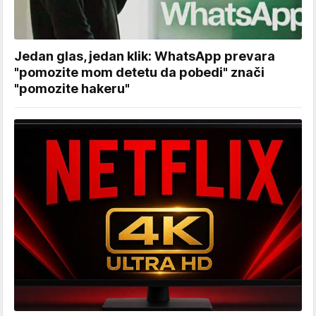
Jedan glas, jedan klik: WhatsApp prevara
"pomozite mom detetu da pobedi" znači
"pomozite hakeru"