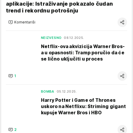
aplikacije: Istraživanje pokazalo čudan
trend i rekordnu potrošnju
Komentariši
NEIZVESNO
08.12.2025.
Netflix-ova akvizicija Warner Bros-
a u opasnosti: Tramp poručio da će
se lično uključiti u proces
1
BOMBA
05.12.2025.
Harry Potter i Game of Thrones
uskoro na Netflixu: Striming gigant
kupuje Warner Bros i HBO
2