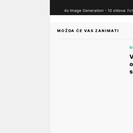
4o Image Generation - 10 stilova
Fo
MOŽDA ĆE VAS ZANIMATI
B
V
o
s