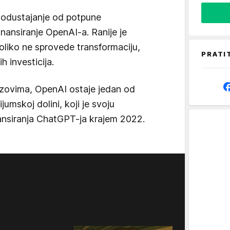
 odustajanje od potpune
finansiranje OpenAI-a. Ranije je
oliko ne sprovede transformaciju,
PRATI
h investicija.
zazovima, OpenAI ostaje jedan od
ijumskoj dolini, koji je svoju
ansiranja ChatGPT-ja krajem 2022.