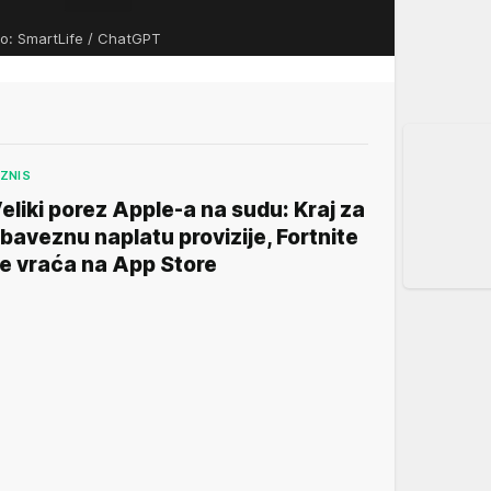
to: SmartLife / ChatGPT
IZNIS
eliki porez Apple-a na sudu: Kraj za
baveznu naplatu provizije, Fortnite
e vraća na App Store