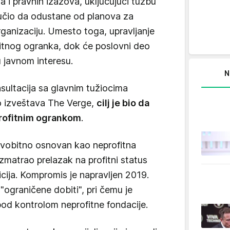
i pravnih izazova, uključujući tužbu
učio da odustane od planova za
rganizaciju. Umesto toga, upravljanje
fitnog ogranka, dok će poslovni deo
u javnom interesu.
N
ultacija sa glavnim tužiocima
ko izveštava The Verge,
cilj je bio da
profitnim ogrankom
.
vobitno osnovan kao neprofitna
razmatrao prelazak na profitni status
icija. Kompromis je napravljen 2019.
ograničene dobiti", pri čemu je
pod kontrolom neprofitne fondacije.