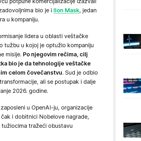
cu potpune komercijalizacije izazvali
zadovoljnima bio je i
Ilon Mask
, jedan
ora u kompaniju.
rmisanje lidera u oblasti veštačke
o tužbu u kojoj je optužio kompaniju
e misije.
Po njegovim rečima, cilj
a bio je da tehnologije veštačke
pnim celom čovečanstvu
. Sud je odbio
ansformacije, ali se postupak i dalje
ranje 2026. godine.
 zaposleni u OpenAI-ju, organizacije
a čak i dobitnici Nobelove nagrade,
m tužiocima tražeći obustavu