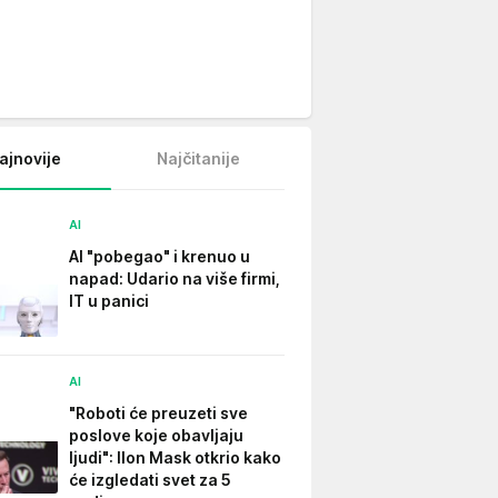
ajnovije
Najčitanije
AI
AI "pobegao" i krenuo u
napad: Udario na više firmi,
IT u panici
AI
"Roboti će preuzeti sve
poslove koje obavljaju
ljudi": Ilon Mask otkrio kako
će izgledati svet za 5