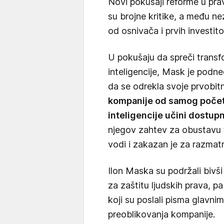
Novi pokušaji reforme u prav
su brojne kritike, a među ne
od osnivača i prvih investit
U pokušaju da spreči transfo
inteligencije, Mask je podne
da se odrekla svoje prvobitn
kompanije od samog početk
inteligencije učini dostu
njegov zahtev za obustavu tr
vodi i zakazan je za razmat
Ilon Maska su podržali bivši
za zaštitu ljudskih prava, p
koji su poslali pisma glavni
preoblikovanja kompanije.