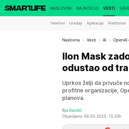
NASLOVNA
NAJNOVIJE
VESTI
SAVE
Telefoni
Uređaji
Aplikacije
Platforme
Naslovna
Vesti
AI
OpenAI o
Ilon Mask zado
odustao od tr
Uprkos želji da privuče n
profitne organizacije, Op
planova.
Ilija Baošić
Objavljeno 06.05.2025. 15:33h