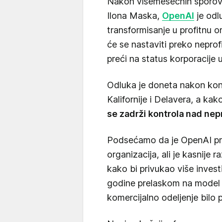
Nakon višemesečnih sporova 
Ilona Maska,
OpenAI
je odl
transformisanje u profitnu o
će se nastaviti preko nepro
preći na status korporacije 
Odluka je doneta nakon kons
Kalifornije i Delavera, a ka
se zadrži kontrola nad ne
Podsećamo da je OpenAI pr
organizacija, ali je kasnije 
kako bi privukao više invest
godine prelaskom na model "
komercijalno odeljenje bilo 