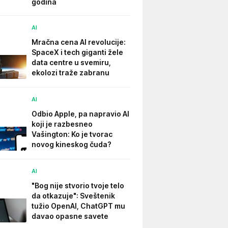
godina
AI
Mračna cena AI revolucije:
SpaceX i tech giganti žele
data centre u svemiru,
ekolozi traže zabranu
AI
Odbio Apple, pa napravio AI
koji je razbesneo
Vašington: Ko je tvorac
novog kineskog čuda?
AI
"Bog nije stvorio tvoje telo
da otkazuje": Sveštenik
tužio OpenAI, ChatGPT mu
davao opasne savete