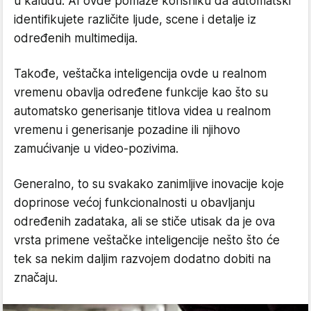
u kaludu. AI ovde pomaže korisniku da automatski
identifikujete različite ljude, scene i detalje iz
određenih multimedija.
Takođe, veštačka inteligencija ovde u realnom
vremenu obavlja određene funkcije kao što su
automatsko generisanje titlova videa u realnom
vremenu i generisanje pozadine ili njihovo
zamućivanje u video-pozivima.
Generalno, to su svakako zanimljive inovacije koje
doprinose većoj funkcionalnosti u obavljanju
određenih zadataka, ali se stiče utisak da je ova
vrsta primene veštačke inteligencije nešto što će
tek sa nekim daljim razvojem dodatno dobiti na
značaju.