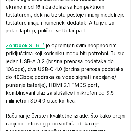
ekranom od 16 inča dolazi sa kompaktnom
tastaturom, dok na tržištu postoje i manji modeli čije
tastature imaju i numerički dodatak. A tu je i, za
jedan laptop, prilično veliki tačpad.
Zenbook S 16
je opremljen svim neophodnim
priključcima koji korisniku mogu biti potrebni. Tu su:
jedan USB-A 3.2 (brzina prenosa podataka do
10Gbps), dva USB-C 4.0 (brzina prenosa podataka
do 40Gbps; podrška za video signal i napajanje/
punjenje baterije), HDMI 2.1 TMDS port,
kombinovani ulaz za slušalice i mikrofon od 3,5
milimetra i SD 4.0 čitač kartica.
Računar je čvrste i kvalitetne izrade, što kako brojni
raniji modeli ovog proizvođača, dokazuje