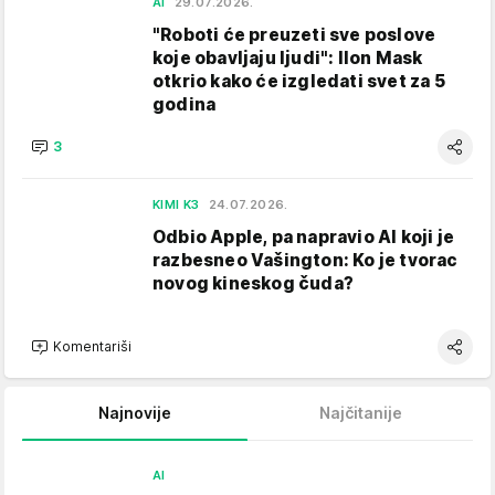
AI
29.07.2026.
"Roboti će preuzeti sve poslove
koje obavljaju ljudi": Ilon Mask
otkrio kako će izgledati svet za 5
godina
3
KIMI K3
24.07.2026.
Odbio Apple, pa napravio AI koji je
razbesneo Vašington: Ko je tvorac
novog kineskog čuda?
Komentariši
Najnovije
Najčitanije
AI