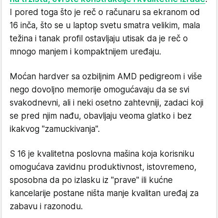
I pored toga što je reč o računaru sa ekranom od
16 inča, što se u laptop svetu smatra velikim, mala
težina i tanak profil ostavljaju utisak da je reč o
mnogo manjem i kompaktnijem uređaju.
Moćan hardver sa ozbiljnim AMD pedigreom i više
nego dovoljno memorije omogućavaju da se svi
svakodnevni, ali i neki osetno zahtevniji, zadaci koji
se pred njim nađu, obavljaju veoma glatko i bez
ikakvog "zamuckivanja".
S 16 je kvalitetna poslovna mašina koja korisniku
omogućava zavidnu produktivnost, istovremeno,
sposobna da po izlasku iz "prave" ili kućne
kancelarije postane ništa manje kvalitan uređaj za
zabavu i razonodu.