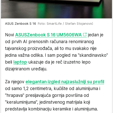
ASUS Zenbook S 16
Foto: SmartLife / Stefan Stojanović
Novi
ASUS
Zenbook S 16 UM5606WA
jedan je
od prvih AI prenosnih računara renomiranog
tajvanskog proizvođača, ali to mu svakako nije
jedina važna odlika. I sam pogled na "skandinavsko"
beli
laptop
ukazuje da je reč izuzetno lepo
dizajniranom uređaju.
Za njegov
elegantan izgled najzaslužniji su profil
od samo 1,2 centimetra, kućište od aluminijuma i
"hrapava" presijavajuća gornja površina od
"keraluminijuma", jedinstvenog matrijala koji
predstavlja kombinaciju keramike i aluminijuma.