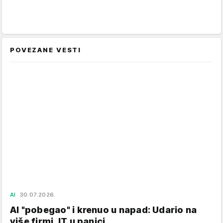
POVEZANE VESTI
AI
30.07.2026.
AI "pobegao" i krenuo u napad: Udario na
više firmi, IT u panici