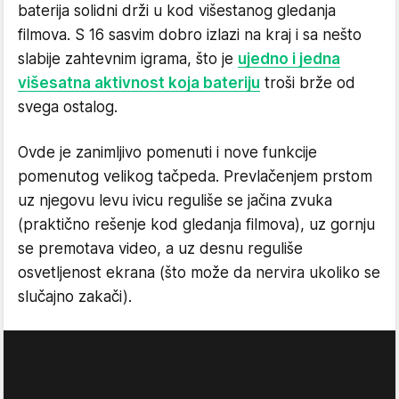
baterija solidni drži u kod višestanog gledanja
filmova. S 16 sasvim dobro izlazi na kraj i sa nešto
slabije zahtevnim igrama, što je
ujedno i jedna
višesatna aktivnost koja bateriju
troši brže od
svega ostalog.
Ovde je zanimljivo pomenuti i nove funkcije
pomenutog velikog tačpeda. Prevlačenjem prstom
uz njegovu levu ivicu reguliše se jačina zvuka
(praktično rešenje kod gledanja filmova), uz gornju
se premotava video, a uz desnu reguliše
osvetljenost ekrana (što može da nervira ukoliko se
slučajno zakači).