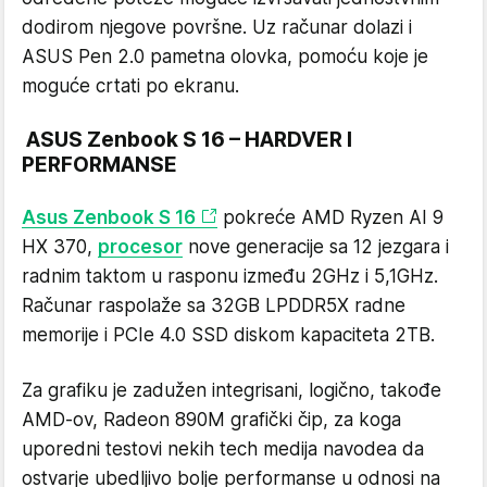
dodirom njegove površne. Uz računar dolazi i
ASUS Pen 2.0 pametna olovka, pomoću koje je
moguće crtati po ekranu.
ASUS Zenbook S 16 – HARDVER I
PERFORMANSE
Asus Zenbook S 16
pokreće AMD Ryzen AI 9
HX 370,
procesor
nove generacije sa 12 jezgara i
radnim taktom u rasponu između 2GHz i 5,1GHz.
Računar raspolaže sa 32GB LPDDR5X radne
memorije i PCIe 4.0 SSD diskom kapaciteta 2TB.
Za grafiku je zadužen integrisani, logično, takođe
AMD-ov, Radeon 890M grafički čip, za koga
uporedni testovi nekih tech medija navodea da
ostvarje ubedljivo bolje performanse u odnosi na