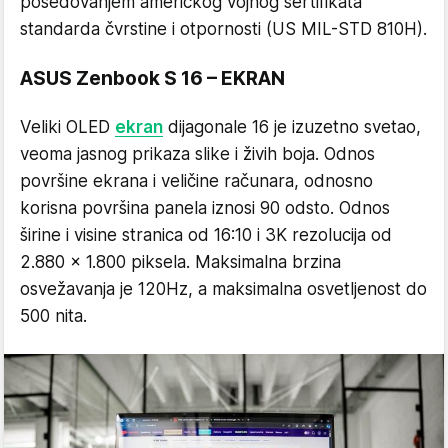
posedovanjem američkog vojnog sertifikata
standarda čvrstine i otpornosti (US MIL-STD 810H).
ASUS Zenbook S 16 – EKRAN
Veliki OLED
ekran
dijagonale 16 je izuzetno svetao,
veoma jasnog prikaza slike i živih boja. Odnos
površine ekrana i veličine računara, odnosno
korisna površina panela iznosi 90 odsto. Odnos
širine i visine stranica od 16:10 i 3K rezolucija od
2.880 x 1.800 piksela. Maksimalna brzina
osvežavanja je 120Hz, a maksimalna osvetljenost do
500 nita.