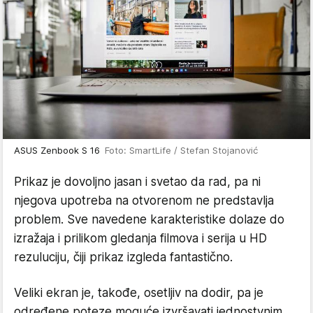
ASUS Zenbook S 16
Foto: SmartLife / Stefan Stojanović
Prikaz je dovoljno jasan i svetao da rad, pa ni
njegova upotreba na otvorenom ne predstavlja
problem. Sve navedene karakteristike dolaze do
izražaja i prilikom gledanja filmova i serija u HD
rezuluciju, čiji prikaz izgleda fantastično.
Veliki ekran je, takođe, osetljiv na dodir, pa je
određene poteze moguće izvršavati jednostvnim