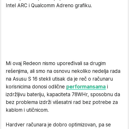
Intel ARC i Qualcomm Adreno grafiku.
Mi ovaj Redeon nismo upoređivali sa drugim
rešenjima, ali smo na osnovu nekoliko nedelja rada
na Asusu S 16 stekli utisak da je reč o računaru
korisnicima donosi odlične
performansama
i
izdržljivu bateriju, kapaciteta 78WHr, sposobnu da
bez problema izdrži višesatni rad bez potrebe za
kablom i utičnicom.
Hardver računara je dobro optimizovan, pa se