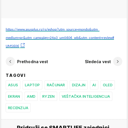
https://www.asusplus.rs/rs/
eshop?utm_source=mondo&utm_
medium=pr&utm_campaign=24q3_
um5606_wb&utm_content=review#
UM5606
Prethodna vest
Sledeća vest
TAGOVI
ASUS
LAPTOP
RAČUNAR
DIZAJN
AI
OLED
EKRAN
AMD
RYZEN
VEŠTAČKA INTELIGENCIJA
RECENZIJA
Pridruži se SMARTLIFE zajednici.