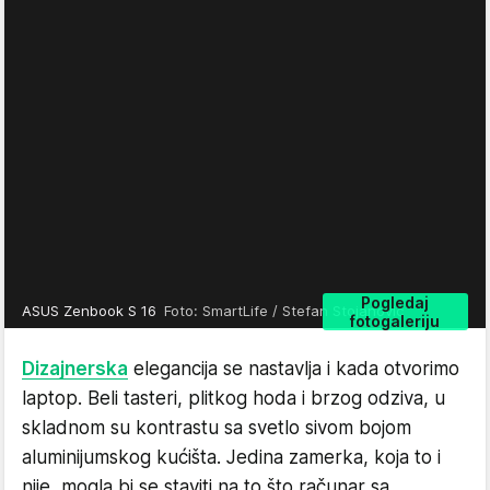
Pogledaj
ASUS Zenbook S 16
Foto: SmartLife / Stefan Stojanović
fotogaleriju
Dizajnerska
elegancija se nastavlja i kada otvorimo
laptop. Beli tasteri, plitkog hoda i brzog odziva, u
skladnom su kontrastu sa svetlo sivom bojom
aluminijumskog kućišta. Jedina zamerka, koja to i
nije, mogla bi se staviti na to što računar sa