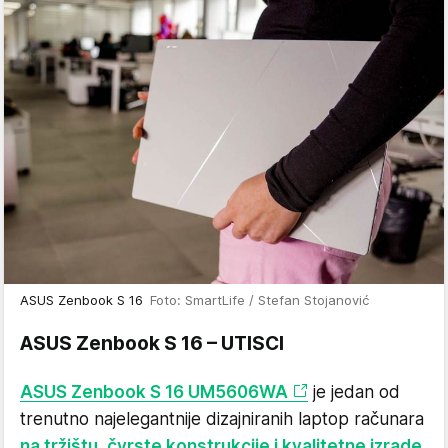
ASUS Zenbook S 16
Foto: SmartLife / Stefan Stojanović
ASUS Zenbook S 16 – UTISCI
ASUS Zenbook S 16 UM5606WA
je jedan od
trenutno najelegantnije dizajniranih laptop računara
na tržištu, čvrste konstrukcije i kvalitetne izrade
.