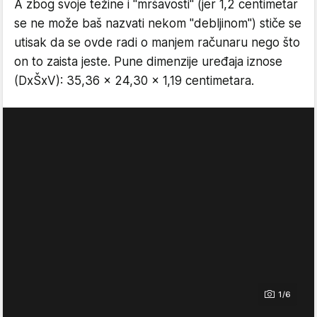
A zbog svoje težine i "mršavosti" (jer 1,2 centimetar
se ne može baš nazvati nekom "debljinom") stiče se
utisak da se ovde radi o manjem računaru nego što
on to zaista jeste. Pune dimenzije uređaja iznose
(DxŠxV): 35,36 x 24,30 x 1,19 centimetara.
1/6