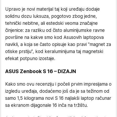
Upravo je novi materijal taj koji uređaju dodaje
solidnu dozu luksuza, pogotovo zbog jedne,
tehnički nebitne, ali estedski veoma značajne
činjenice: za razliku od čisto aluminijumske ravne
površine na kakve smo kod Asusovih laptopova
navikli, a koja se často opisuje kao pravi "magnet za
otiske prstiju", kod keraluminijuma taj magnetski
efekat potpuno izostaje.
ASUS Zenbook S 16 – DIZAJN
Kako smo ovu recenziju i počeli prvim impresijama o
izgledu uređaja, dodaćemo još da je sa težinom od
samo 1,5 kilograma novi S 16 najlakši laptop računar
sa ekranom dijagonale 16 inča na tržištu.