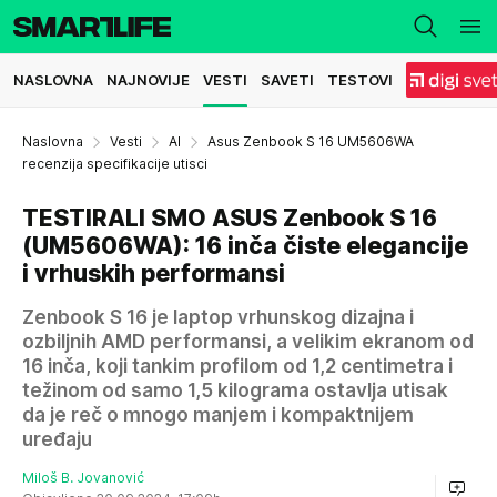
NASLOVNA
NAJNOVIJE
VESTI
SAVETI
TESTOVI
Naslovna
Vesti
AI
Asus Zenbook S 16 UM5606WA
recenzija specifikacije utisci
TESTIRALI SMO ASUS Zenbook S 16
(UM5606WA): 16 inča čiste elegancije
i vrhuskih performansi
Zenbook S 16 je laptop vrhunskog dizajna i
ozbiljnih AMD performansi, a velikim ekranom od
16 inča, koji tankim profilom od 1,2 centimetra i
težinom od samo 1,5 kilograma ostavlja utisak
da je reč o mnogo manjem i kompaktnijem
uređaju
Miloš B. Jovanović