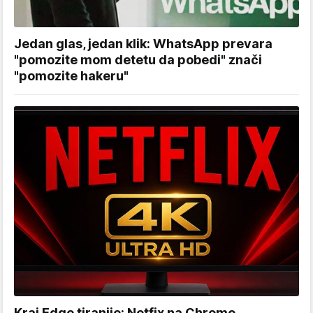
Jedan glas, jedan klik: WhatsApp prevara
"pomozite mom detetu da pobedi" znači
"pomozite hakeru"
Kraj Edge tiranije: Netfix na Chrome