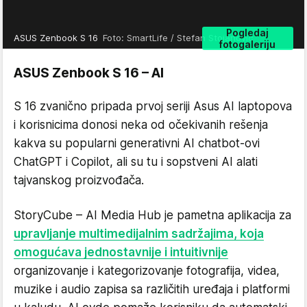
Pogledaj
ASUS Zenbook S 16
Foto: SmartLife / Stefan Stojanović
fotogaleriju
ASUS Zenbook S 16 – AI
S 16 zvanično pripada prvoj seriji Asus AI laptopova
i korisnicima donosi neka od očekivanih rešenja
kakva su popularni generativni AI chatbot-ovi
ChatGPT i Copilot, ali su tu i sopstveni AI alati
tajvanskog proizvođača.
StoryCube – AI Media Hub je pametna aplikacija za
upravljanje multimedijalnim sadržajima, koja
omogućava jednostavnije i intuitivnije
organizovanje i kategorizovanje fotografija, videa,
muzike i audio zapisa sa različitih uređaja i platformi