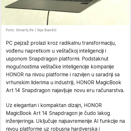
Foto: SmartLife / Ilija Baošić
PC pejzaž prolazi kroz radikalnu transformaciju,
vođenu napretkom u veštačkoj inteligenciji i
usponom Snapdragon platformi. Podstaknut
mogućnostima veštačke inteligencije kompanije
HONOR na nivou platforme i razvijen u saradnji sa
vrhunskim liderima u industriji, HONOR MagicBook
Art 14 Snapdragon najavljuje novu eru računarstva.
Uz elegantan i kompaktan dizajn, HONOR
MagicBook Art 14 Snapdragon je čudo lakog
inženjeringa. Uključuje najsavremenije AI funkcije na
nivou platforme uz robusna hardverska i