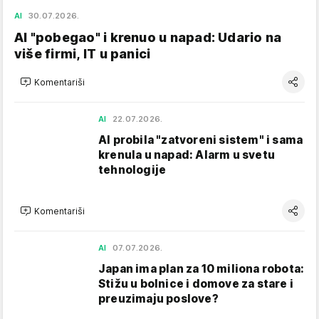
AI
30.07.2026.
AI "pobegao" i krenuo u napad: Udario na
više firmi, IT u panici
Komentariši
AI
22.07.2026.
AI probila "zatvoreni sistem" i sama
krenula u napad: Alarm u svetu
tehnologije
Komentariši
AI
07.07.2026.
Japan ima plan za 10 miliona robota:
Stižu u bolnice i domove za stare i
preuzimaju poslove?