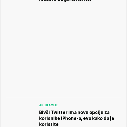
APLIKACIJE
Bivši Twitter ima novu opciju za
korisnike iPhone-a, evo kako da je
koristite