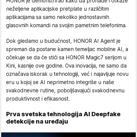
HONOR je demonstrirao kako da pronađe i otkaže
neželjene aplikacijske pretplate u različitim
aplikacijama sa samo nekoliko jednostavnih
glasovnih komandi na svojim pametnim telefonima.
Dok gledamo u budućnost, HONOR AI Agent je
spreman da postane kamen temeljac mobilne AI, a
očekuje se da će stići sa HONOR Magic7 serijom u
Kini, kasnije ove godine. Ova inovacija, ne samo da
označava iskorak u tehnologiji, već i najavljuje novu
eru u kojoj se AI neprimetno integriše u naše
svakodnevne rutine, poboljšavajući svakodnevnu
produktivnost i efikasnost.
Prva svetska tehnologija AI Deepfake
detekcije na uređaju