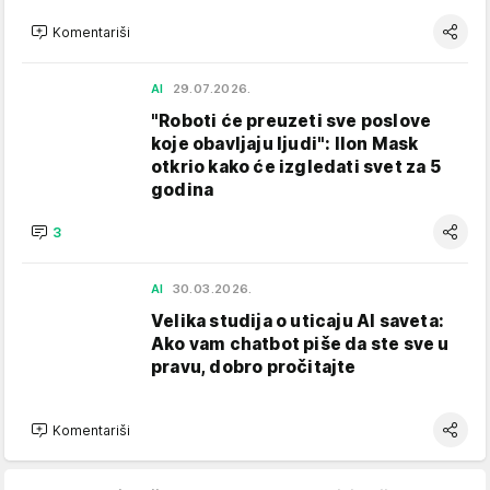
Komentariši
AI
29.07.2026.
"Roboti će preuzeti sve poslove
koje obavljaju ljudi": Ilon Mask
otkrio kako će izgledati svet za 5
godina
3
AI
30.03.2026.
Velika studija o uticaju AI saveta:
Ako vam chatbot piše da ste sve u
pravu, dobro pročitajte
Komentariši