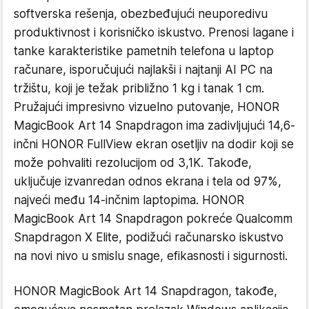
softverska rešenja, obezbeđujući neuporedivu
produktivnost i korisničko iskustvo. Prenosi lagane i
tanke karakteristike pametnih telefona u laptop
računare, isporučujući najlakši i najtanji AI PC na
tržištu, koji je težak približno 1 kg i tanak 1 cm.
Pružajući impresivno vizuelno putovanje, HONOR
MagicBook Art 14 Snapdragon ima zadivljujući 14,6-
inčni HONOR FullView ekran osetljiv na dodir koji se
može pohvaliti rezolucijom od 3,1K. Takođe,
uključuje izvanredan odnos ekrana i tela od 97%,
najveći među 14-inčnim laptopima. HONOR
MagicBook Art 14 Snapdragon pokreće Qualcomm
Snapdragon X Elite, podižući računarsko iskustvo
na novi nivo u smislu snage, efikasnosti i sigurnosti.
HONOR MagicBook Art 14 Snapdragon, takođe,