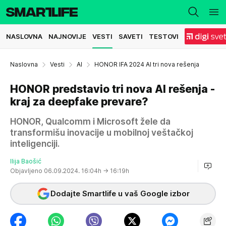
NASLOVNA
NAJNOVIJE
VESTI
SAVETI
TESTOVI
Naslovna
Vesti
AI
HONOR IFA 2024 AI tri nova rešenja
HONOR predstavio tri nova AI rešenja -
kraj za deepfake prevare?
HONOR, Qualcomm i Microsoft žele da
transformišu inovacije u mobilnoj veštačkoj
inteligenciji.
Ilija Baošić
Objavljeno 06.09.2024. 16:04h
→ 16:19h
Dodajte Smartlife u vaš Google izbor