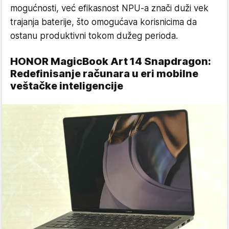
mogućnosti, već efikasnost NPU-a znači duži vek
trajanja baterije, što omogućava korisnicima da
ostanu produktivni tokom dužeg perioda.
HONOR MagicBook Art 14 Snapdragon:
Redefinisanje računara u eri mobilne
veštačke inteligencije