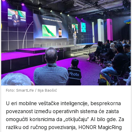
Foto: SmartLife / Ilija Baošić
U eri mobilne veštačke inteligencije, besprekorna
povezanost između operativnih sistema će zaista
omogućiti korisnicima da „otključaju” AI bilo gde. Za
razliku od ručnog povezivanja, HONOR MagicRing