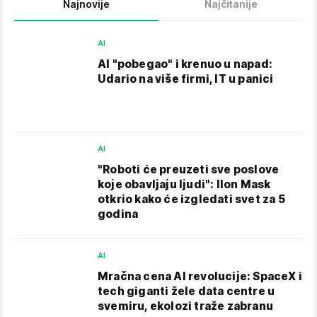
Najnovije
Najčitanije
AI
AI "pobegao" i krenuo u napad:
Udario na više firmi, IT u panici
AI
"Roboti će preuzeti sve poslove
koje obavljaju ljudi": Ilon Mask
otkrio kako će izgledati svet za 5
godina
AI
Mračna cena AI revolucije: SpaceX i
tech giganti žele data centre u
svemiru, ekolozi traže zabranu