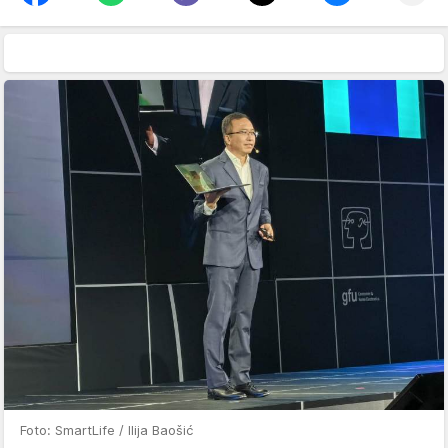
Foto: SmartLife / Ilija Baošić