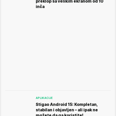
preklop sa velikim ekranom od 10
inča
APLIKACIJE
Stigao Android 15: Kompletan,
stabilan i objavljen – ali ipak ne
možete da ga koristite!