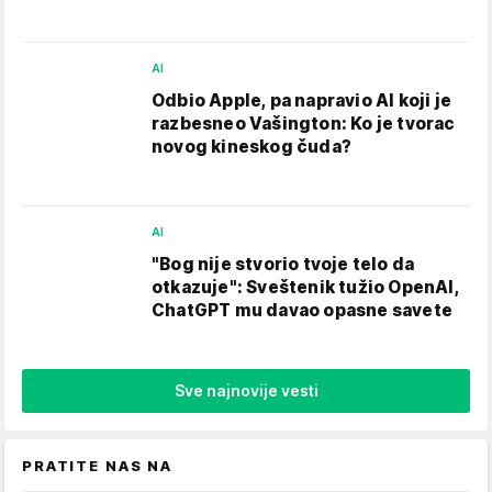
AI
Odbio Apple, pa napravio AI koji je
razbesneo Vašington: Ko je tvorac
novog kineskog čuda?
AI
"Bog nije stvorio tvoje telo da
otkazuje": Sveštenik tužio OpenAI,
ChatGPT mu davao opasne savete
Sve najnovije vesti
PRATITE NAS NA