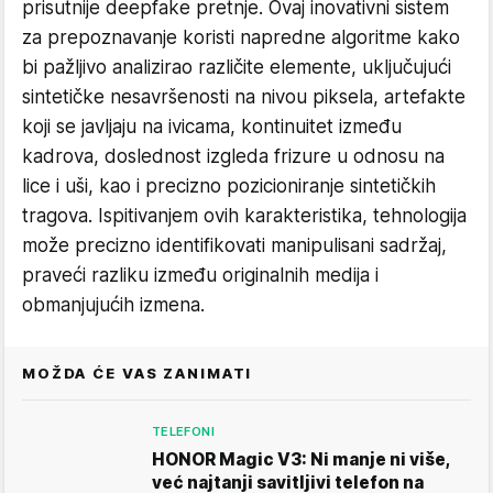
prisutnije deepfake pretnje. Ovaj inovativni sistem
za prepoznavanje koristi napredne algoritme kako
bi pažljivo analizirao različite elemente, uključujući
sintetičke nesavršenosti na nivou piksela, artefakte
koji se javljaju na ivicama, kontinuitet između
kadrova, doslednost izgleda frizure u odnosu na
lice i uši, kao i precizno pozicioniranje sintetičkih
tragova. Ispitivanjem ovih karakteristika, tehnologija
može precizno identifikovati manipulisani sadržaj,
praveći razliku između originalnih medija i
obmanjujućih izmena.
MOŽDA ĆE VAS ZANIMATI
TELEFONI
HONOR Magic V3: Ni manje ni više,
već najtanji savitljivi telefon na