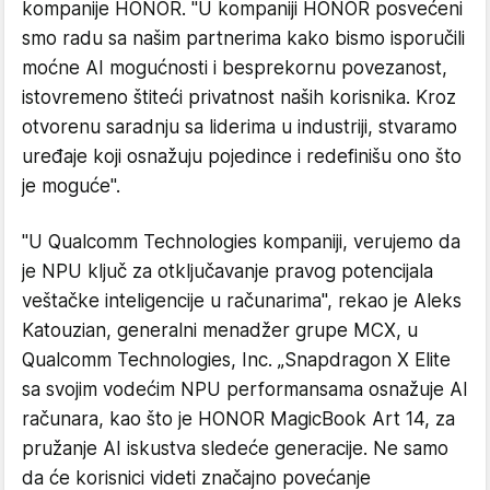
kompanije HONOR. "U kompaniji HONOR posvećeni
smo radu sa našim partnerima kako bismo isporučili
moćne AI mogućnosti i besprekornu povezanost,
istovremeno štiteći privatnost naših korisnika. Kroz
otvorenu saradnju sa liderima u industriji, stvaramo
uređaje koji osnažuju pojedince i redefinišu ono što
je moguće".
"U Qualcomm Technologies kompaniji, verujemo da
je NPU ključ za otključavanje pravog potencijala
veštačke inteligencije u računarima", rekao je Aleks
Katouzian, generalni menadžer grupe MCX, u
Qualcomm Technologies, Inc. „Snapdragon X Elite
sa svojim vodećim NPU performansama osnažuje AI
računara, kao što je HONOR MagicBook Art 14, za
pružanje AI iskustva sledeće generacije. Ne samo
da će korisnici videti značajno povećanje