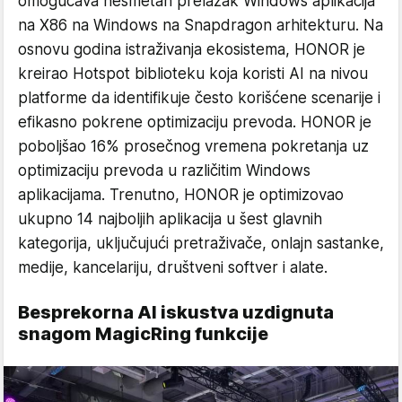
omogućava nesmetan prelazak Windows aplikacija
na X86 na Windows na Snapdragon arhitekturu. Na
osnovu godina istraživanja ekosistema, HONOR je
kreirao Hotspot biblioteku koja koristi AI na nivou
platforme da identifikuje često korišćene scenarije i
efikasno pokrene optimizaciju prevoda. HONOR je
poboljšao 16% prosečnog vremena pokretanja uz
optimizaciju prevoda u različitim Windows
aplikacijama. Trenutno, HONOR je optimizovao
ukupno 14 najboljih aplikacija u šest glavnih
kategorija, uključujući pretraživače, onlajn sastanke,
medije, kancelariju, društveni softver i alate.
Besprekorna AI iskustva uzdignuta
snagom MagicRing funkcije