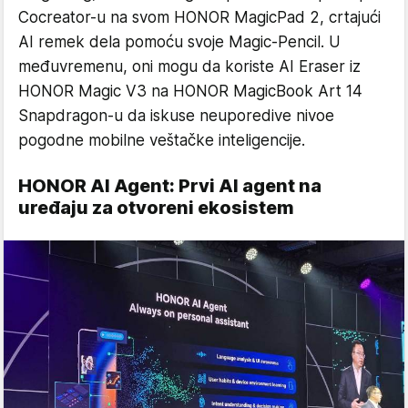
Cocreator-u na svom HONOR MagicPad 2, crtajući
AI remek dela pomoću svoje Magic-Pencil. U
međuvremenu, oni mogu da koriste AI Eraser iz
HONOR Magic V3 na HONOR MagicBook Art 14
Snapdragon-u da iskuse neuporedive nivoe
pogodne mobilne veštačke inteligencije.
HONOR AI Agent: Prvi AI agent na
uređaju za otvoreni ekosistem