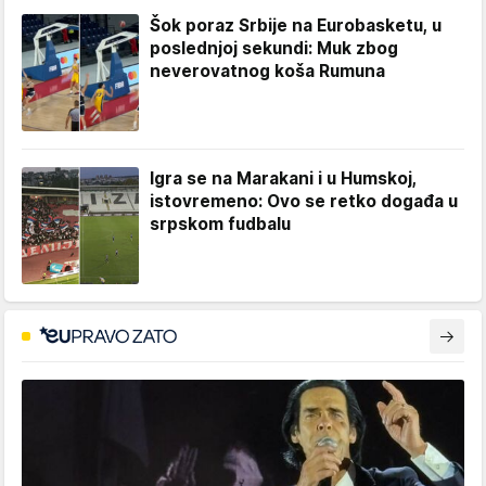
Šok poraz Srbije na Eurobasketu, u
poslednjoj sekundi: Muk zbog
neverovatnog koša Rumuna
Igra se na Marakani i u Humskoj,
istovremeno: Ovo se retko događa u
srpskom fudbalu