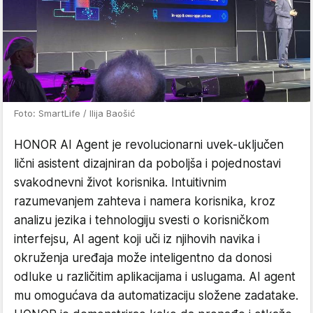
Foto: SmartLife / Ilija Baošić
HONOR AI Agent je revolucionarni uvek-uključen
lični asistent dizajniran da poboljša i pojednostavi
svakodnevni život korisnika. Intuitivnim
razumevanjem zahteva i namera korisnika, kroz
analizu jezika i tehnologiju svesti o korisničkom
interfejsu, AI agent koji uči iz njihovih navika i
okruženja uređaja može inteligentno da donosi
odluke u različitim aplikacijama i uslugama. AI agent
mu omogućava da automatizaciju složene zadatake.