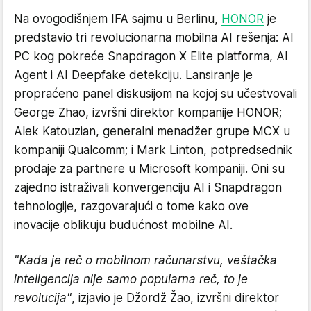
Na ovogodišnjem IFA sajmu u Berlinu,
HONOR
je
predstavio tri revolucionarna mobilna AI rešenja: AI
PC kog pokreće Snapdragon X Elite platforma, AI
Agent i AI Deepfake detekciju. Lansiranje je
propraćeno panel diskusijom na kojoj su učestvovali
George Zhao, izvršni direktor kompanije HONOR;
Alek Katouzian, generalni menadžer grupe MCX u
kompaniji Qualcomm; i Mark Linton, potpredsednik
prodaje za partnere u Microsoft kompaniji. Oni su
zajedno istraživali konvergenciju AI i Snapdragon
tehnologije, razgovarajući o tome kako ove
inovacije oblikuju budućnost mobilne AI.
"Kada je reč o mobilnom računarstvu, veštačka
inteligencija nije samo popularna reč, to je
revolucija"
, izjavio je Džordž Žao, izvršni direktor