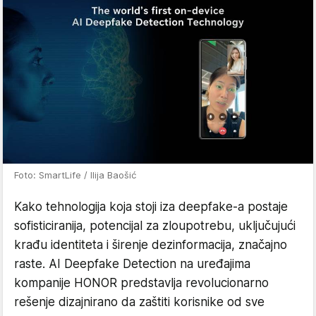
Foto: SmartLife / Ilija Baošić
Kako tehnologija koja stoji iza deepfake-a postaje
sofisticiranija, potencijal za zloupotrebu, uključujući
krađu identiteta i širenje dezinformacija, značajno
raste. AI Deepfake Detection na uređajima
kompanije HONOR predstavlja revolucionarno
rešenje dizajnirano da zaštiti korisnike od sve