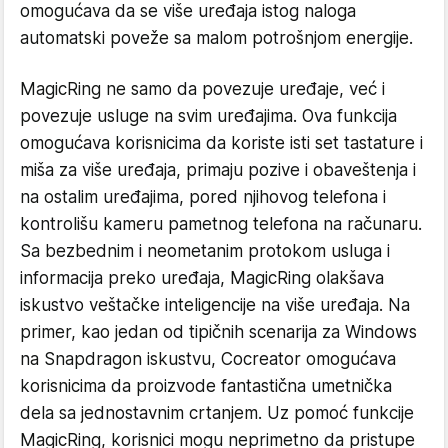
omogućava da se više uređaja istog naloga
automatski poveže sa malom potrošnjom energije.
MagicRing ne samo da povezuje uređaje, već i
povezuje usluge na svim uređajima. Ova funkcija
omogućava korisnicima da koriste isti set tastature i
miša za više uređaja, primaju pozive i obaveštenja i
na ostalim uređajima, pored njihovog telefona i
kontrolišu kameru pametnog telefona na računaru.
Sa bezbednim i neometanim protokom usluga i
informacija preko uređaja, MagicRing olakšava
iskustvo veštačke inteligencije na više uređaja. Na
primer, kao jedan od tipičnih scenarija za Windows
na Snapdragon iskustvu, Cocreator omogućava
korisnicima da proizvode fantastična umetnička
dela sa jednostavnim crtanjem. Uz pomoć funkcije
MagicRing, korisnici mogu neprimetno da pristupe