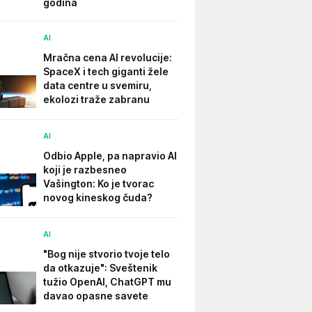
godina
AI
Mračna cena AI revolucije:
SpaceX i tech giganti žele
data centre u svemiru,
ekolozi traže zabranu
AI
Odbio Apple, pa napravio AI
koji je razbesneo
Vašington: Ko je tvorac
novog kineskog čuda?
AI
"Bog nije stvorio tvoje telo
da otkazuje": Sveštenik
tužio OpenAI, ChatGPT mu
davao opasne savete