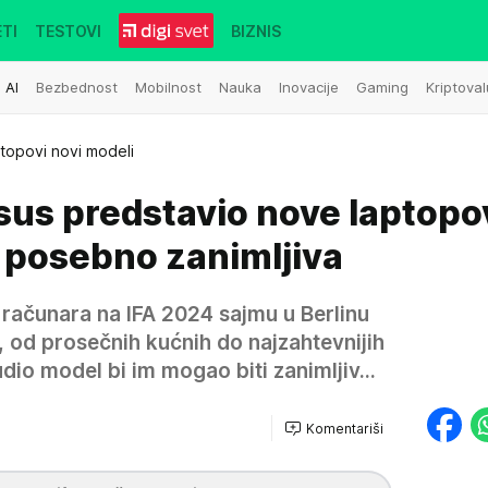
TI
TESTOVI
BIZNIS
AI
Bezbednost
Mobilnost
Nauka
Inovacije
Gaming
Kriptoval
topovi novi modeli
sus predstavio nove laptopo
 posebno zanimljiva
 računara na IFA 2024 sajmu u Berlinu
od prosečnih kućnih do najzahtevnijih
dio model bi im mogao biti zanimljiv...
Komentariši