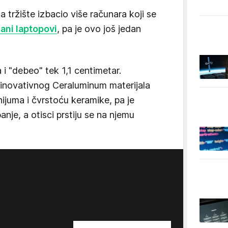
 tržište izbacio više računara koji se
gani laptopovi
, pa je ovo još jedan
i "debeo" tek 1,1 centimetar.
 inovativnog Ceraluminum materijala
ijuma i čvrstoću keramike, pa je
je, a otisci prstiju se na njemu