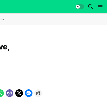
ute
ve,