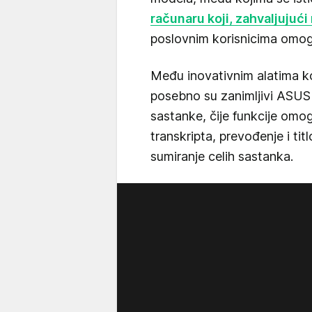
računaru koji, zahvaljujuć
poslovnim korisnicima omogu
Među inovativnim alatima ko
posebno su zanimljivi ASUS 
sastanke, čije funkcije omo
transkripta, prevođenje i ti
sumiranje celih sastanka.