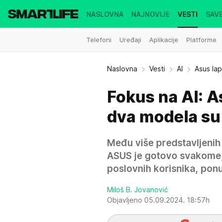
NASLOVNA
NAJNOVIJE
VESTI
SAVE
Telefoni
Uređaji
Aplikacije
Platforme
Naslovna
Vesti
AI
Asus lap
Fokus na AI: A
dva modela su
Među više predstavljenih
ASUS je gotovo svakome, 
poslovnih korisnika, ponu
Miloš B. Jovanović
Objavljeno 05.09.2024. 18:57h