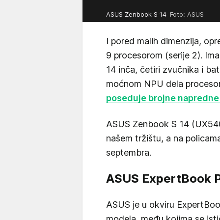
ASUS Zenbook S 14
Foto: ASUS
I pored malih dimenzija, opr
9 procesorom (serije 2). I
14 inča, četiri zvučnika i ba
moćnom NPU dela procesora
poseduje brojne napredne
ASUS Zenbook S 14 (UX5406
našem tržištu, a na policam
septembra.
ASUS ExpertBook 
ASUS je u okviru ExpertBook
modela, među kojima se ist