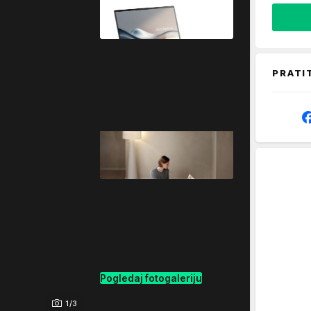
PRATI
Pogledaj fotogaleriju
1/3