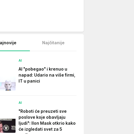
ajnovije
Najčitanije
AI
AI "pobegao" i krenuo u
napad: Udario na više firmi,
IT u panici
AI
"Roboti će preuzeti sve
poslove koje obavljaju
ljudi": Ilon Mask otkrio kako
će izgledati svet za 5