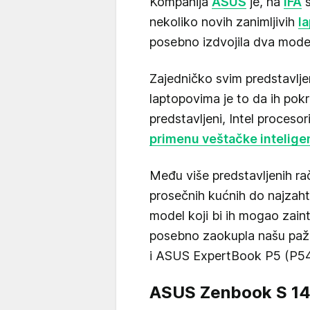
Kompanija
ASUS
je, na
IFA
s
nekoliko novih zanimljivih
l
posebno izdvojila dva mode
Zajedničko svim predstavlj
laptopovima je to da ih pok
predstavljeni, Intel procesor
primenu veštačke intelige
Među više predstavljenih r
prosečnih kućnih do najzaht
model koji bi ih mogao zain
posebno zaokupla našu pa
i ASUS ExpertBook P5 (P54
ASUS Zenbook S 1