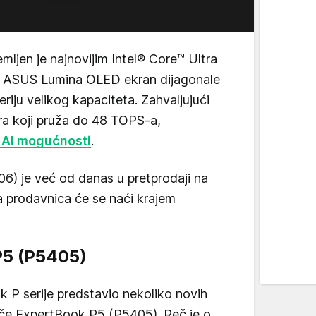
emljen je najnovijim Intel® Core™ Ultra
ma ASUS Lumina OLED ekran dijagonale
teriju velikog kapaciteta. Zahvaljujući
 koji pruža do 48 TOPS-a,
 AI mogućnosti
.
) je već od danas u pretprodaji na
a prodavnica će se naći krajem
P5 (P5405)
 P serije predstavio nekoliko novih
iče ExpertBook P5 (P5405). Reč je o