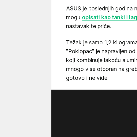
ASUS je poslednjih godina na
mogu
opisati kao tanki i la
nastavak te priče.
Težak je samo 1,2 kilograma 
"Poklopac" je napravljen od
koji kombinuje lakoću alumin
mnogo više otporan na greban
gotovo i ne vide.