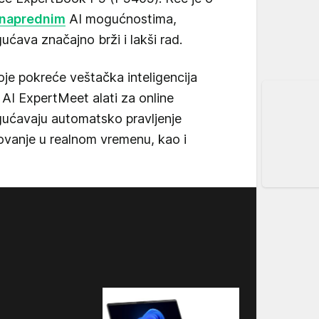
i naprednim
AI mogućnostima,
ćava značajno brži i lakši rad.
je pokreće veštačka inteligencija
AI ExpertMeet alati za online
gućavaju automatsko pravljenje
tlovanje u realnom vremenu, kao i