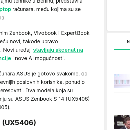
ajmu tehnike u Berlinu, predstavila
aptop
računara, među kojima su se
la.
enim Zenbook, Vivobook i ExpertBook
reću novi, takođe upravo
N
i. Novi uređaji
stavljaju akcenat na
ncije
i nove AI mogućnosti.
ačunara ASUS je gotovo svakome, od
evnijih poslovnih korisnika, ponudio
teresovati. Dva modela koja su
žnju su ASUS Zenbook S 14 (UX5406)
05).
4 (UX5406)