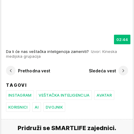
02:44
Da li će nas veštačka inteligencija zameniti?
Izvor: Kineska
medijska grupacija
Prethodna vest
Sledeća vest
TAGOVI
INSTAGRAM
VEŠTAČKA INTELIGENCIJA
AVATAR
KORISNICI
AI
DVOJNIK
Pridruži se SMARTLIFE zajednici.