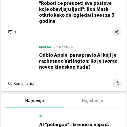
"Roboti će preuzeti sve poslove
koje obavljaju ljudi": Ilon Mask
otkrio kako će izgledati svet za 5
godina
3
KIMI K3
24.07.2026.
Odbio Apple, pa napravio AI koji je
razbesneo Vašington: Ko je tvorac
novog kineskog čuda?
Komentariši
Najnovije
Najčitanije
AI
AI "pobegao" i krenuo u napad: