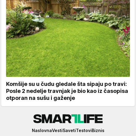
Komšije su u čudu gledale šta sipaju po travi:
Posle 2 nedelje travnjak je bio kao iz časopisa
otporan na sušu i gaženje
Smartlife
Naslovna
Vesti
Saveti
Testovi
Biznis