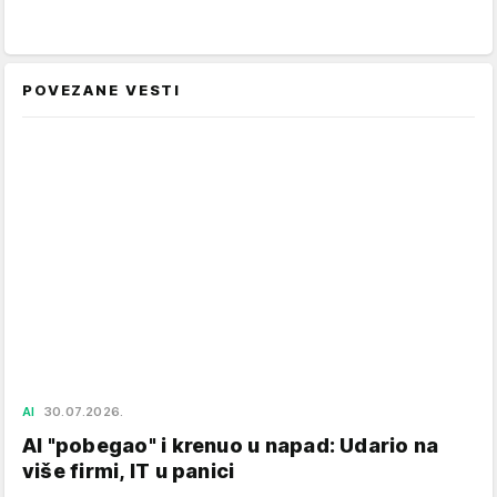
POVEZANE VESTI
AI
30.07.2026.
AI "pobegao" i krenuo u napad: Udario na
više firmi, IT u panici