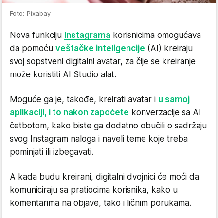
Foto: Pixabay
Nova funkciju
Instagrama
korisnicima omogućava
da pomoću
veštačke inteligencije
(AI) kreiraju
svoj sopstveni digitalni avatar, za čije se kreiranje
može koristiti AI Studio alat.
Moguće ga je, takođe, kreirati avatar i
u samoj
aplikaciji, i to nakon započete
konverzacije sa AI
četbotom, kako biste ga dodatno obučili o sadržaju
svog Instagram naloga i naveli teme koje treba
pominjati ili izbegavati.
A kada budu kreirani, digitalni dvojnici će moći da
komuniciraju sa pratiocima korisnika, kako u
komentarima na objave, tako i ličnim porukama.