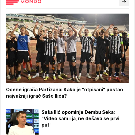
Ocene igrača Partizana: Kako je "otpisani" postao
najvažniji igrač Saše Ilića?
Saša Ilić opominje Dembu Seka:
"Video sam i ja, ne dešava se prvi
put"