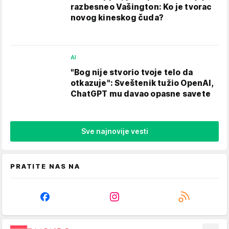
razbesneo Vašington: Ko je tvorac
novog kineskog čuda?
AI
"Bog nije stvorio tvoje telo da
otkazuje": Sveštenik tužio OpenAI,
ChatGPT mu davao opasne savete
Sve najnovije vesti
PRATITE NAS NA