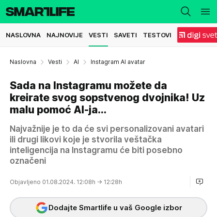
NASLOVNA
NAJNOVIJE
VESTI
SAVETI
TESTOVI
Naslovna
Vesti
AI
Instagram AI avatar
Sada na Instagramu možete da
kreirate svog sopstvenog dvojnika! Uz
malu pomoć AI-ja...
Najvažnije je to da će svi personalizovani avatari
ili drugi likovi koje je stvorila veštačka
inteligencija na Instagramu će biti posebno
označeni
Objavljeno 01.08.2024. 12:08h
→ 12:28h
Dodajte Smartlife u vaš Google izbor