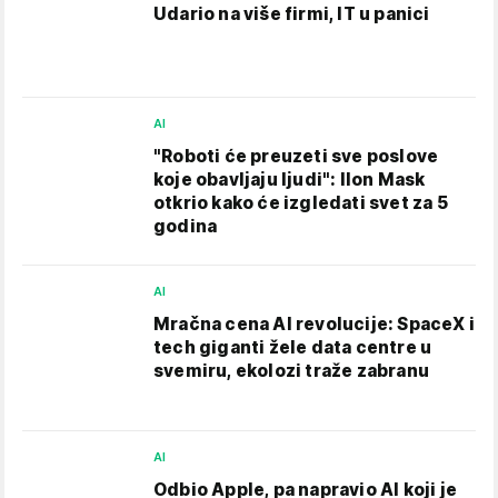
Udario na više firmi, IT u panici
AI
"Roboti će preuzeti sve poslove
koje obavljaju ljudi": Ilon Mask
otkrio kako će izgledati svet za 5
godina
AI
Mračna cena AI revolucije: SpaceX i
tech giganti žele data centre u
svemiru, ekolozi traže zabranu
AI
Odbio Apple, pa napravio AI koji je