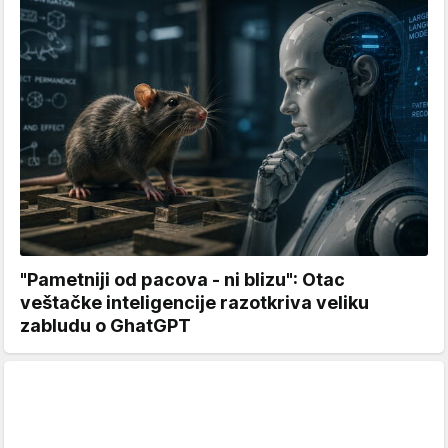
"Pametniji od pacova - ni blizu": Otac
veštačke inteligencije razotkriva veliku
zabludu o GhatGPT