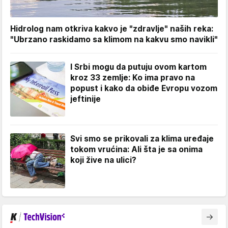
Hidrolog nam otkriva kakvo je "zdravlje" naših reka:
"Ubrzano raskidamo sa klimom na kakvu smo navikli"
I Srbi mogu da putuju ovom kartom
kroz 33 zemlje: Ko ima pravo na
popust i kako da obiđe Evropu vozom
jeftinije
Svi smo se prikovali za klima uređaje
tokom vrućina: Ali šta je sa onima
koji žive na ulici?