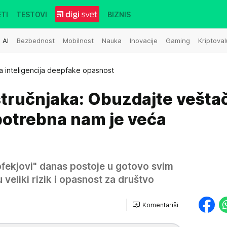
TI
TESTOVI
BIZNIS
AI
Bezbednost
Mobilnost
Nauka
Inovacije
Gaming
Kriptoval
a inteligencija deepfake opasnost
stručnjaka: Obuzdajte vešta
 potrebna nam je veća
pfekjovi" danas postoje u gotovo svim
 veliki rizik i opasnost za društvo
Komentariši