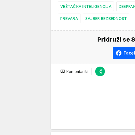
VEŠTAČKA INTELIGENCIJA
DEEPFA
PREVARA
SAJBER BEZBEDNOST
Pridruži se 
Face
Komentariši