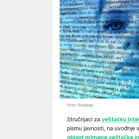
Foto: Pixabay
Stručnjaci za
veštačku inte
pismu javnosti, na uvođnje s
oblast primene veštačke in