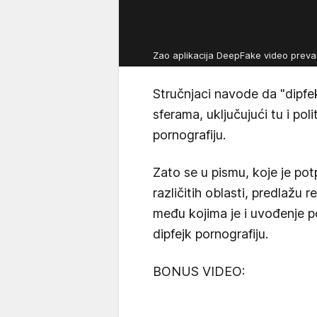
Zao aplikacija DeepFake video prev
Stručnjaci navode da "dipfe
sferama, uključujući tu i poli
pornografiju.
Zato se u pismu, koje je potp
različitih oblasti, predlažu 
među kojima je i uvođenje p
dipfejk pornografiju.
BONUS VIDEO: