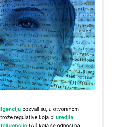
ligenciju
pozvali su, u otvorenom
trože regulative koja bi
uredila
teligencije
(AI) koja se odnosi na