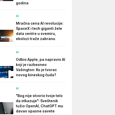
godina
AI
Mračna cena AI revolucije:
SpaceX i tech giganti žele
data centre u svemiru,
ekolozi traže zabranu
AI
Odbio Apple, pa napravio AI
koji je razbesneo
Vašington: Ko je tvorac
novog kineskog čuda?
AI
"Bog nije stvorio tvoje telo
da otkazuje": Sveštenik
tužio OpenAI, ChatGPT mu
davao opasne savete