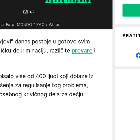
Pogledaj fotogaleriju
1/2
ara
Foto: MONDO / ZAO / Weibo
PRATI
kjovi" danas postoje u gotovo svim
tičku dekriminaciju, različite
prevare
i
isalo više od 400 ljudi koji dolaze iz
rešenja za regulisanje tog problema,
osebnog krivičnog dela za dečju