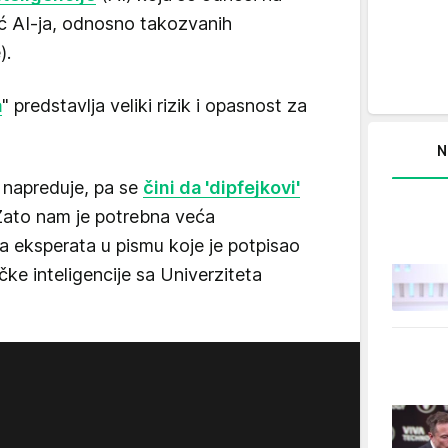
oć AI-ja, odnosno takozvanih
).
a
" predstavlja veliki rizik i opasnost za
N
o napreduje, pa se
čini da 'dipfejkovi'
 Zato nam je potrebna veća
pa eksperata u pismu koje je potpisao
čke inteligencije sa Univerziteta