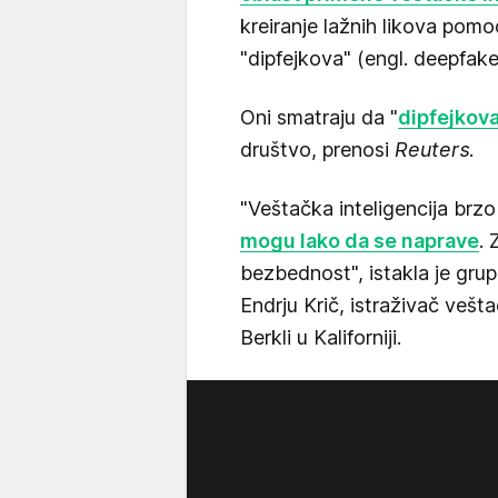
kreiranje lažnih likova pom
"dipfejkova" (engl. deepfake
Oni smatraju da "
dipfejkov
društvo, prenosi
Reuters
.
"Veštačka inteligencija brz
mogu lako da se naprave
.
bezbednost", istakla je gru
Endrju Krič, istraživač vešta
Berkli u Kaliforniji.