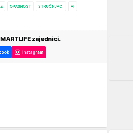
KE
OPASNOST
STRUČNJACI
AI
SMARTLIFE zajednici.
book
Instagram