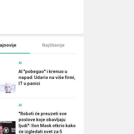
ajnovije
Najčitanije
AI
AI "pobegao" i krenuo u
napad: Udario na više firmi,
IT u panici
AI
"Roboti će preuzeti sve
poslove koje obavljaju
ljudi": Ilon Mask otkrio kako
će izgledati svet za 5