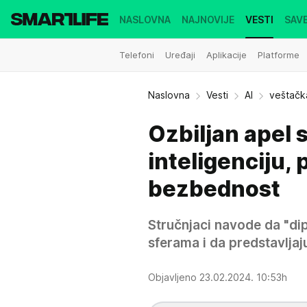
NASLOVNA
NAJNOVIJE
VESTI
SAVE
Telefoni
Uređaji
Aplikacije
Platforme
Naslovna
Vesti
AI
veštačk
Ozbiljan apel 
inteligenciju,
bezbednost
Stručnjaci navode da "di
sferama i da predstavljaju
Objavljeno 23.02.2024. 10:53h