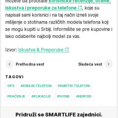
možete da pročitate
korisničke recenzije, ocene,
iskustva i preporuke za telefone
, koje su
napisali sami korisnici i na taj način izneli svoje
mišljenje o stotinama različitih modela telefona koji
se mogu kupiti u Srbiji. Informišite se pre kupovine i
lako odaberite najbolji model za vas.
Izvor:
Iskustva & Preporuke
Prethodna vest
Sledeća vest
TAGOVI
GPS
MOBILNI TELEFONI
PAMETNI TELEFONI
PRAĆENJE
APLIKACIJE
IPHONE
ANDROID
Pridruži se SMARTLIFE zajednici.