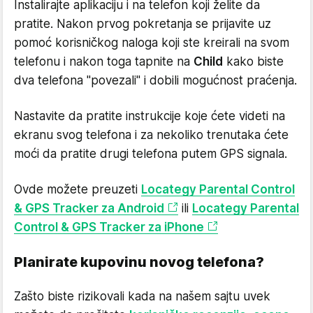
Instalirajte aplikaciju i na telefon koji želite da
pratite. Nakon prvog pokretanja se prijavite uz
pomoć korisničkog naloga koji ste kreirali na svom
telefonu i nakon toga tapnite na
Child
kako biste
dva telefona "povezali" i dobili mogućnost praćenja.
Nastavite da pratite instrukcije koje ćete videti na
ekranu svog telefona i za nekoliko trenutaka ćete
moći da pratite drugi telefona putem GPS signala.
Ovde možete preuzeti
Locategy Parental Control
& GPS Tracker za Android
ili
Locategy Parental
Control & GPS Tracker za iPhone
Planirate kupovinu novog telefona?
Zašto biste rizikovali kada na našem sajtu uvek