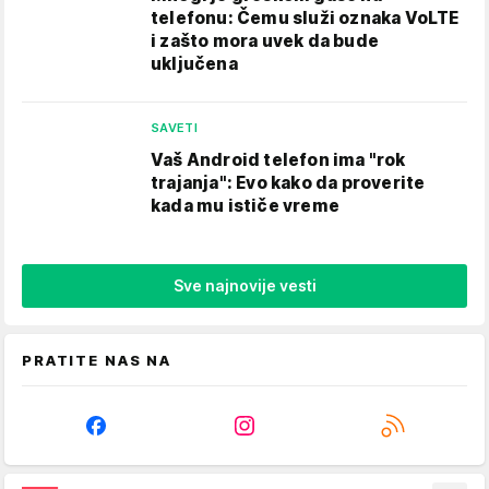
telefonu: Čemu služi oznaka VoLTE
i zašto mora uvek da bude
uključena
SAVETI
Vaš Android telefon ima "rok
trajanja": Evo kako da proverite
kada mu ističe vreme
Sve najnovije vesti
PRATITE NAS NA