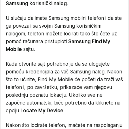
Samsung korisnički nalog
.
U slučaju da imate Samsung mobilni telefon i da ste
ga povezali sa svojim Samsung korisničkim
nalogom, telefon možete locirati tako što ćete uz
pomoć računara pristupioti
Samsung Find My
Mobile
sajtu.
Kada otvorite sajt potrebno je da se ulogujete
pomoću kredencijala za vaš Samsung nalog. Nakon
što to učinite, Find My Mobile će početi da traži vaš
telefon i, po završetku, prikazaće vam njegovu
poslednju poznatu lokaciju. Ukoliko sve ne
započne automatski, biće potrebno da kliknete na
opciju
Locate My Device
.
Nakon što locirate telefon, imaćete na raspolaganju