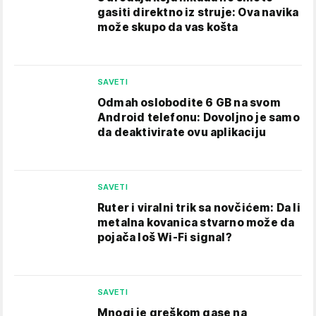
gasiti direktno iz struje: Ova navika
može skupo da vas košta
SAVETI
Odmah oslobodite 6 GB na svom
Android telefonu: Dovoljno je samo
da deaktivirate ovu aplikaciju
SAVETI
Ruter i viralni trik sa novčićem: Da li
metalna kovanica stvarno može da
pojača loš Wi-Fi signal?
SAVETI
Mnogi je greškom gase na