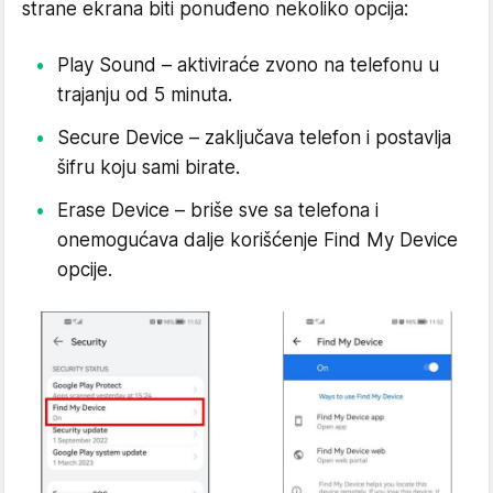
strane ekrana biti ponuđeno nekoliko opcija:
Play Sound – aktiviraće zvono na telefonu u
trajanju od 5 minuta.
Secure Device – zaključava telefon i postavlja
šifru koju sami birate.
Erase Device – briše sve sa telefona i
onemogućava dalje korišćenje Find My Device
opcije.