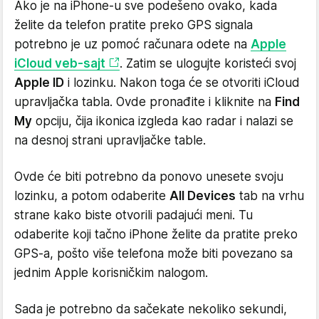
Ako je na iPhone-u sve podešeno ovako, kada
želite da telefon pratite preko GPS signala
potrebno je uz pomoć računara odete na
Apple
iCloud veb-sajt
. Zatim se ulogujte koristeći svoj
Apple ID
i lozinku. Nakon toga će se otvoriti iCloud
upravljačka tabla. Ovde pronađite i kliknite na
Find
My
opciju, čija ikonica izgleda kao radar i nalazi se
na desnoj strani upravljačke table.
Ovde će biti potrebno da ponovo unesete svoju
lozinku, a potom odaberite
All Devices
tab na vrhu
strane kako biste otvorili padajući meni. Tu
odaberite koji tačno iPhone želite da pratite preko
GPS-a, pošto više telefona može biti povezano sa
jednim Apple korisničkim nalogom.
Sada je potrebno da sačekate nekoliko sekundi,