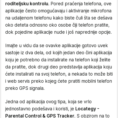
roditeljsku kontrolu
. Pored praćenja telefona, ove
aplikacije često omogućavaju i aktiviranje mikrofona
na udaljenom telefonu kako biste čuli šta se dešava
oko deteta odnosno oko osobe čiji telefon pratite,
dok pojedine aplikacije nude i još naprednije opcije.
Imajte u vidu da se ovavke aplikacije gotovo uvek
sastoje iz dva dela, od kojih jedan deo čini aplikacija
koju je potrebno da instalirate na telefon koji želite
da pratite, dok drugi deo predstavlja aplikacija koju
ćete instalirati na svoj telefon, a nekada to može biti
i web servis preko kojeg ćete pratiti mobilni telefon
preko GPS signala.
Jedna od aplikacija ovog tipa, koja se vrlo
jednostavno podešava i koristi, je
Locategy -
Parental Control & GPS Tracker
. S obzirom na to