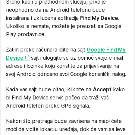
Slično kao i u prethodnom slučaju, prvo je
neophodno da na Android telefonu bude
instalirana i uključena aplikacija
Find My Device
.
Ukoliko je nemate, možete je preuzeti sa Google
Play prodavnice.
Zatim preko računara idite na sajt
Google Find My
Device
sajt i ulogujte se uz pomoć svoje e-mail
adrese i lozinke koju koristite za prijavljivanje na
svoj Android odnosno svoj Google korisnički nalog.
Kada vas sajt bude pitao, kliknite na
Accept
kako
bi Find My Device servis počeo da traži vaš
Android telefon preko GPS signala.
Nakon što pretraga bude završena na mapi ćete
moći da vidite lokaciju uređaja, dok će vam sa leve