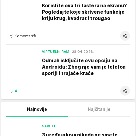
Koristite ova tri tastera na ekranu?
Pogledajte koje skrivene funkcije
kriju krug, kvadrat i trougao
Komentariši
VIRTUELNI RAM
28.04.2026.
Odmah isključite ovu opciju na
Androidu: Zbog nje vam je telefon
sporiji i trajaće kraće
4
Najnovije
Najčitanije
SAVETI
3 uređaja koja nikada ne smete