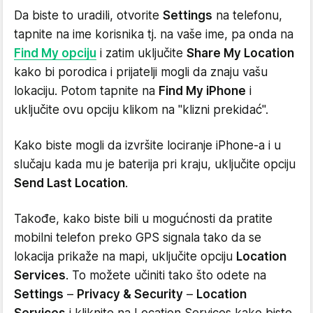
Da biste to uradili, otvorite
Settings
na telefonu,
tapnite na ime korisnika tj. na vaše ime, pa onda na
Find My opciju
i zatim uključite
Share My Location
kako bi porodica i prijatelji mogli da znaju vašu
lokaciju. Potom tapnite na
Find My iPhone
i
uključite ovu opciju klikom na "klizni prekidać".
Kako biste mogli da izvršite lociranje iPhone-a i u
slučaju kada mu je baterija pri kraju, uključite opciju
Send Last Location
.
Takođe, kako biste bili u mogućnosti da pratite
mobilni telefon preko GPS signala tako da se
lokacija prikaže na mapi, uključite opciju
Location
Services
. To možete učiniti tako što odete na
Settings
–
Privacy & Security
–
Location