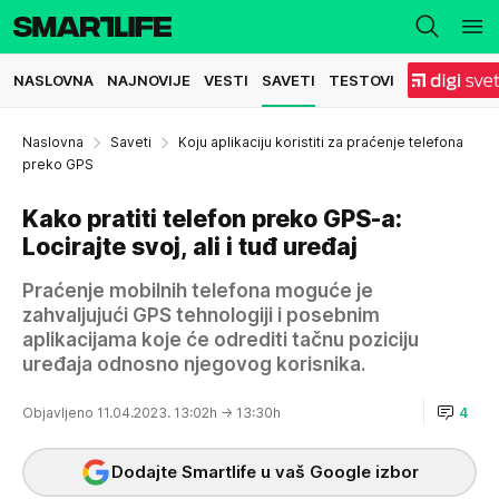
NASLOVNA
NAJNOVIJE
VESTI
SAVETI
TESTOVI
Naslovna
Saveti
Koju aplikaciju koristiti za praćenje telefona
preko GPS
Kako pratiti telefon preko GPS-a:
Locirajte svoj, ali i tuđ uređaj
Praćenje mobilnih telefona moguće je
zahvaljujući GPS tehnologiji i posebnim
aplikacijama koje će odrediti tačnu poziciju
uređaja odnosno njegovog korisnika.
Objavljeno 11.04.2023. 13:02h
→ 13:30h
4
Dodajte Smartlife u vaš Google izbor