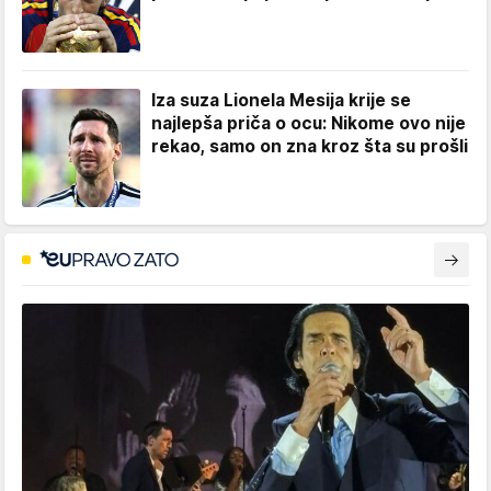
Iza suza Lionela Mesija krije se
najlepša priča o ocu: Nikome ovo nije
rekao, samo on zna kroz šta su prošli