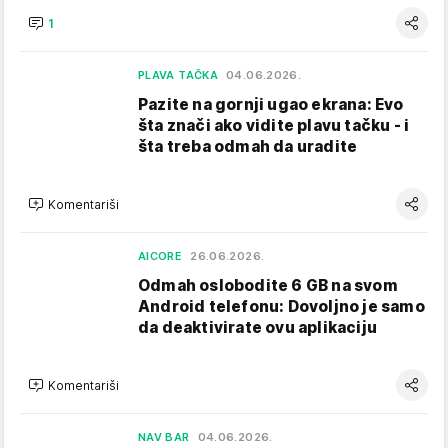
1
PLAVA TAČKA
04.06.2026.
Pazite na gornji ugao ekrana: Evo
šta znači ako vidite plavu tačku - i
šta treba odmah da uradite
Komentariši
AICORE
26.06.2026.
Odmah oslobodite 6 GB na svom
Android telefonu: Dovoljno je samo
da deaktivirate ovu aplikaciju
Komentariši
NAV BAR
04.06.2026.