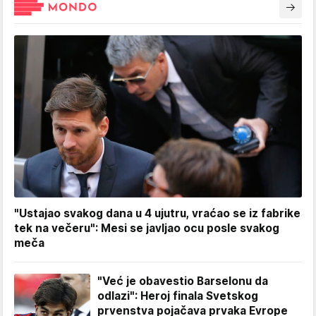
"Ustajao svakog dana u 4 ujutru, vraćao se iz fabrike
tek na večeru": Mesi se javljao ocu posle svakog
meča
"Već je obavestio Barselonu da
odlazi": Heroj finala Svetskog
prvenstva pojačava prvaka Evrope