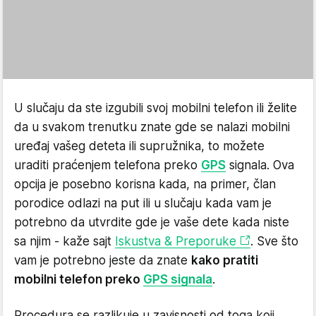
U slučaju da ste izgubili svoj mobilni telefon ili želite
da u svakom trenutku znate gde se nalazi mobilni
uređaj vašeg deteta ili supružnika, to možete
uraditi praćenjem telefona preko
GPS
signala. Ova
opcija je posebno korisna kada, na primer, član
porodice odlazi na put ili u slučaju kada vam je
potrebno da utvrdite gde je vaše dete kada niste
sa njim - kaže sajt
Iskustva & Preporuke
. Sve što
vam je potrebno jeste da znate
kako pratiti
mobilni telefon preko
GPS signala
.
Procedura se razlikuje u zavisnosti od toga koji