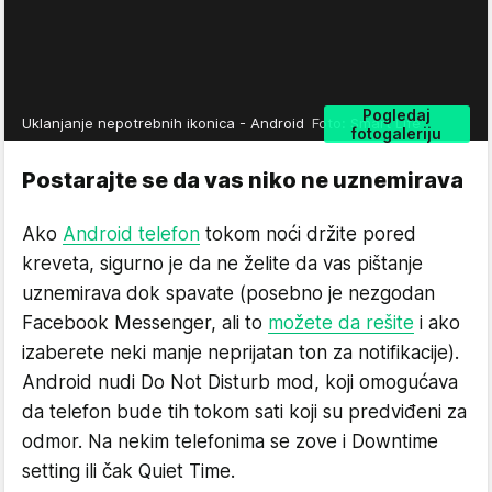
Pogledaj
Uklanjanje nepotrebnih ikonica - Android
Foto: Smart Life
fotogaleriju
Postarajte se da vas niko ne uznemirava
Ako
Android telefon
tokom noći držite pored
kreveta, sigurno je da ne želite da vas pištanje
uznemirava dok spavate (posebno je nezgodan
Facebook Messenger, ali to
možete da rešite
i ako
izaberete neki manje neprijatan ton za notifikacije).
Android nudi Do Not Disturb mod, koji omogućava
da telefon bude tih tokom sati koji su predviđeni za
odmor. Na nekim telefonima se zove i Downtime
setting ili čak Quiet Time.