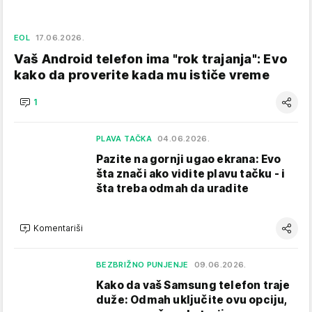
EOL
17.06.2026.
Vaš Android telefon ima "rok trajanja": Evo
kako da proverite kada mu ističe vreme
1
PLAVA TAČKA
04.06.2026.
Pazite na gornji ugao ekrana: Evo
šta znači ako vidite plavu tačku - i
šta treba odmah da uradite
Komentariši
BEZBRIŽNO PUNJENJE
09.06.2026.
Kako da vaš Samsung telefon traje
duže: Odmah uključite ovu opciju,