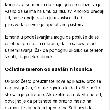
korisnici prvo moraju da znaju gde se nalaze, ali je
važno da se ima na umu da nisu svi Android uređaji
isti, pa se opcije razlikuju u zavisnosti od
proizvođača i verzije operativnog sistema.
Izmene u podešavanjima mogu da posluže da se
oslobodi prostor na ekranu, da se sačuvate od
uznemiravanja, čak da pomognu ukoliko se telefon
izgubi, ili ga neko ukrade.
Očistite telefon od suvišnih ikonica
Ukoliko često preuzimate nove aplikacije, brzo se
napravi gužva, što nije zgodno kada tražite nešto
što vam je potrebno. Ako želite da ublažite nered,
dovoljno je da pritisnete na prazno mesto na
ekranu, te da potom tapnete na Settings i da