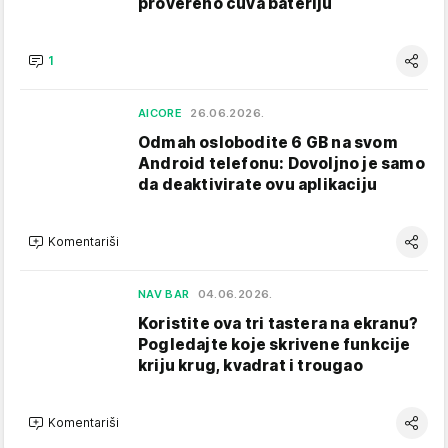
provereno čuva bateriju
1
AICORE
26.06.2026.
Odmah oslobodite 6 GB na svom
Android telefonu: Dovoljno je samo
da deaktivirate ovu aplikaciju
Komentariši
NAV BAR
04.06.2026.
Koristite ova tri tastera na ekranu?
Pogledajte koje skrivene funkcije
kriju krug, kvadrat i trougao
Komentariši