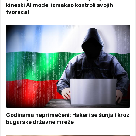
kineski AI model izmakao kontroli svojih
tvoraca!
Godinama neprimećeni: Hakeri se šunjali kroz
bugarske državne mreže