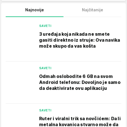
Najnovije
Najčitanije
SAVETI
3 uređaja koja nikada ne smete
gasiti direktno iz struje: Ova navika
može skupo da vas košta
SAVETI
Odmah oslobodite 6 GB na svom
Android telefonu: Dovoljno je samo
da deaktivirate ovu aplikaciju
SAVETI
Ruter i viralni trik sa novčićem: Da li
metalna kovanica stvarno može da