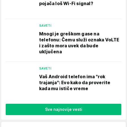
pojača loš Wi-Fi signal?
SAVETI
Mnogi je greškom gase na
telefonu: Čemu služi oznaka VoLTE
i zašto mora uvek da bude
uključena
SAVETI
Vaš Android telefon ima "rok
trajanja": Evo kako da proverite
kada mu ističe vreme
Sve najnovije vesti