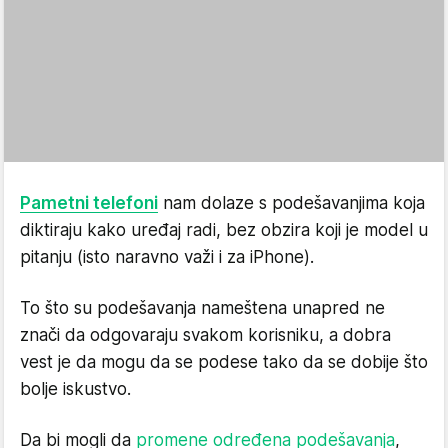
Pametni telefoni
nam dolaze s podešavanjima koja
diktiraju kako uređaj radi, bez obzira koji je model u
pitanju (isto naravno važi i za iPhone).
To što su podešavanja nameštena unapred ne
znači da odgovaraju svakom korisniku, a dobra
vest je da mogu da se podese tako da se dobije što
bolje iskustvo.
Da bi mogli da
promene određena podešavanja
,