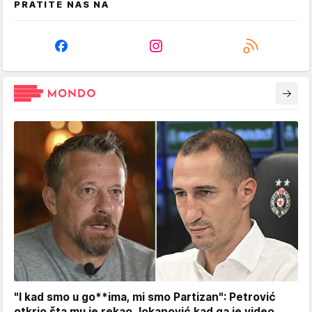
PRATITE NAS NA
"I kad smo u go**ima, mi smo Partizan": Petrović
otkrio šta mu je rekao Jokanović kad ga je video