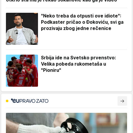
"Neko treba da otpusti ove idiote":
Podkaster pričao o Đokoviću, svi ga
prozivaju zbog jedne rečenice
Srbija ide na Svetsko prvenstvo:
Velika pobeda rukometaša u
"Pioniru"