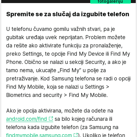
fotogaleriju
Spremite se za slučaj da izgubite telefon
U telefonu čuvamo gomilu važnih stvari, pa je
gubitak uređaja uvek neprijatan. Problem možete
da rešite ako aktivirate funkciju za pronalaženje,
preko Settings, te opcije Find My Device ili Find My
Phone. Obično se nalazi u sekciji Security, a ako je
tamo nema, ukucajte „Find My“ u polje za
pretraživanje. Kod Samsung telefona se radi o opciji
Find My Mobile, koja se nalazi u Settings >
Biometrics and security > Find My Mobile.
Ako je opcija aktivirana, možete da odete na
android.com/find
sa bilo kojeg računara ili
telefona kada izgubite telefon (za Samsung na
findmymobile.samsung.com
). Ukoliko je telefon