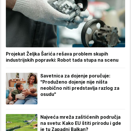
Projekat Željka Šarića rešava problem skupih
industrijskih popravki: Robot tada stupa na scenu
Savetnica za dojenje poručuje:
"Produženo dojenje nije ništa
neobično niti predstavlja razlog za
osudu"
Najveća mreža zaštićenih područja
na svetu: Kako EU štiti prirodu i gde
je tu Zapadni Balkan?