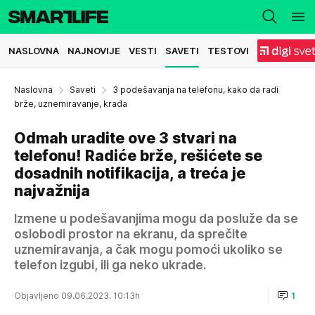
NASLOVNA
NAJNOVIJE
VESTI
SAVETI
TESTOVI
Naslovna
Saveti
3 podešavanja na telefonu, kako da radi
brže, uznemiravanje, krađa
Odmah uradite ove 3 stvari na
telefonu! Radiće brže, rešićete se
dosadnih notifikacija, a treća je
najvažnija
Izmene u podešavanjima mogu da posluže da se
oslobodi prostor na ekranu, da sprečite
uznemiravanja, a čak mogu pomoći ukoliko se
telefon izgubi, ili ga neko ukrade.
Objavljeno 09.06.2023. 10:13h
1