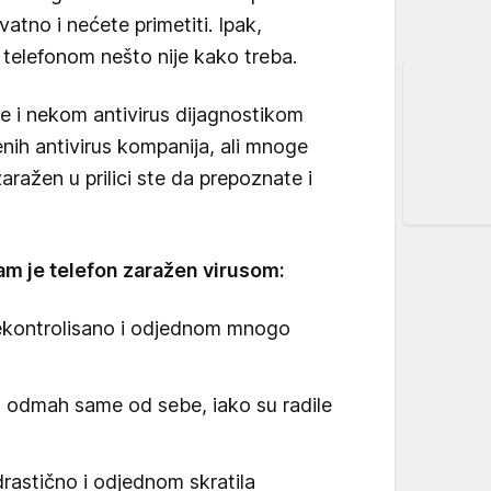
vatno i nećete primetiti. Ipak,
telefonom nešto nije kako treba.
e i nekom antivirus dijagnostikom
nih antivirus kompanija, ali mnoge
ražen u prilici ste da prepoznate i
am je telefon zaražen virusom:
nekontrolisano i odjednom mnogo
u odmah same od sebe, iako su radile
drastično i odjednom skratila