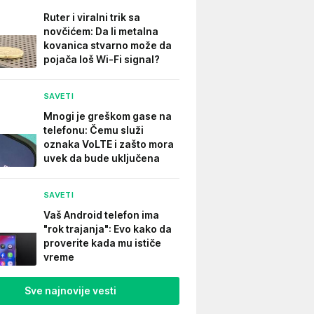
Ruter i viralni trik sa
novčićem: Da li metalna
kovanica stvarno može da
pojača loš Wi-Fi signal?
SAVETI
Mnogi je greškom gase na
telefonu: Čemu služi
oznaka VoLTE i zašto mora
uvek da bude uključena
SAVETI
Vaš Android telefon ima
"rok trajanja": Evo kako da
proverite kada mu ističe
vreme
Sve najnovije vesti