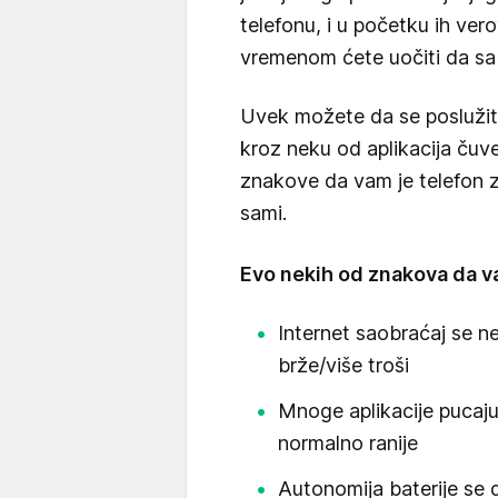
telefonu, i u početku ih vero
vremenom ćete uočiti da sa 
Uvek možete da se poslužit
kroz neku od aplikacija čuve
znakove da vam je telefon za
sami.
Evo nekih od znakova da v
Internet saobraćaj se 
brže/više troši
Mnoge aplikacije pucaj
normalno ranije
Autonomija baterije se 