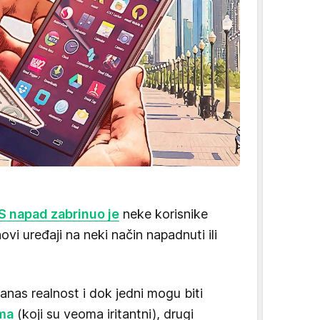
 napad zabrinuo je
neke korisnike
hovi uređaji na neki način napadnuti ili
danas realnost i dok jedni mogu biti
ama
(koji su veoma iritantni), drugi