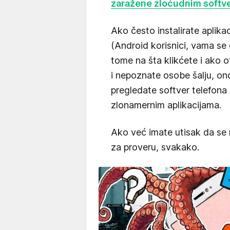
zaražene zloćudnim softv
Ako često instalirate aplika
(Android korisnici, vama se
tome na šta klikćete i ako 
i nepoznate osobe šalju, on
pregledate softver telefona i
zlonamernim aplikacijama.
Ako već imate utisak da se
za proveru, svakako.