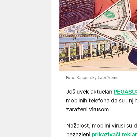
Foto: Kaspersky Lab/Promo
Još uvek aktuelan
PEGASUS
mobilnih telefona da su i nji
zaraženi virusom.
Nažalost, mobilni virusi su 
bezazleni
prikazivači rekl