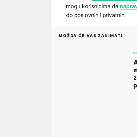
mogu korisnicima da
naprav
do poslovnih i privatnih.
MOŽDA ĆE VAS ZANIMATI
B
A
m
z
p