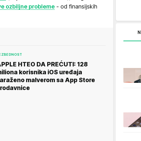
e ozbiljne probleme
- od finansijskih
N
EZBEDNOST
PPLE HTEO DA PREĆUTI: 128
iliona korisnika iOS uređaja
araženo malverom sa App Store
rodavnice