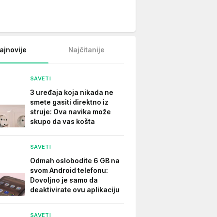
ajnovije
Najčitanije
SAVETI
3 uređaja koja nikada ne
smete gasiti direktno iz
struje: Ova navika može
skupo da vas košta
SAVETI
Odmah oslobodite 6 GB na
svom Android telefonu:
Dovoljno je samo da
deaktivirate ovu aplikaciju
SAVETI