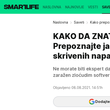
NASLOVNA
NAJNOVIJE
VESTI
SAVE
Naslovna
Saveti
Kako prepozn
KAKO DA ZNAT
Prepoznajte j
skrivenih nap
Ne morate biti ekspert da
zaražen zloćudim softve
Objavljeno 08.08.2021. 14:51h
Dodajte