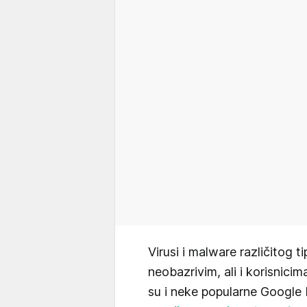
Virusi i malware različitog t
neobazrivim, ali i korisnici
su i neke popularne Google 