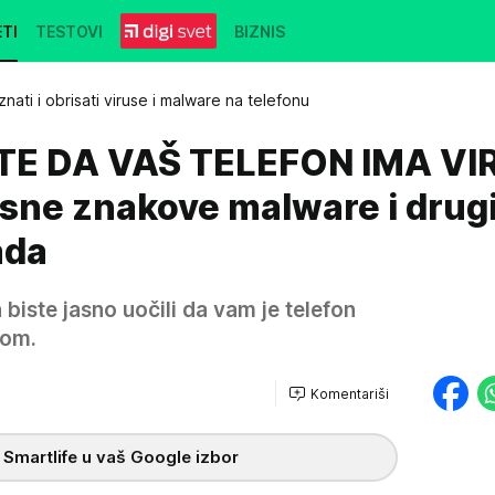
TI
TESTOVI
BIZNIS
ati i obrisati viruse i malware na telefonu
E DA VAŠ TELEFON IMA VI
asne znakove malware i drug
ada
 biste jasno uočili da vam je telefon
rom.
Komentariši
 Smartlife u vaš Google izbor