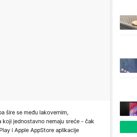
ipa šire se među lakovernim,
ma koji jednostavno nemaju sreće - čak
Play i Apple AppStore aplikacije