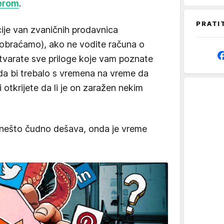
erom
.
PRATI
cije van zvaničnih prodavnica
 obraćamo), ako ne vodite računa o
otvarate sve priloge koje vam poznate
da bi trebalo s vremena na vreme da
 otkrijete da li je on zaražen nekim
 nešto čudno dešava, onda je vreme