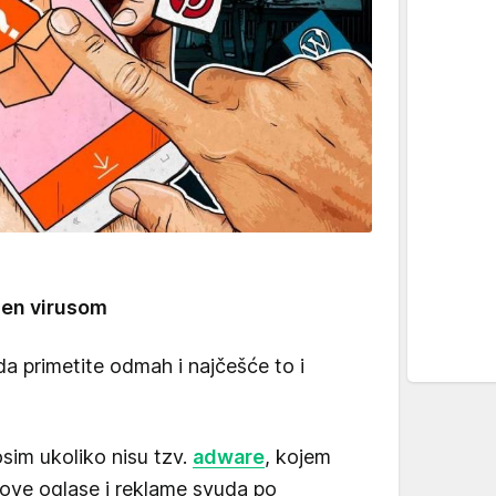
žen virusom
da primetite odmah i najčešće to i
osim ukoliko nisu tzv.
adware
, kojem
jegove oglase i reklame svuda po