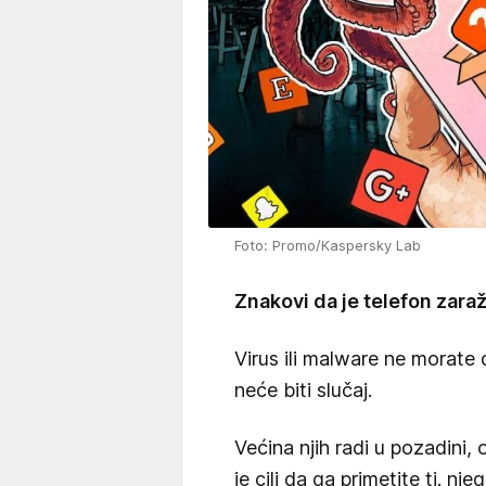
Foto: Promo/Kaspersky Lab
Znakovi da je telefon zara
Virus ili malware ne morate 
neće biti slučaj.
Većina njih radi u pozadini, 
je cilj da ga primetite tj. n