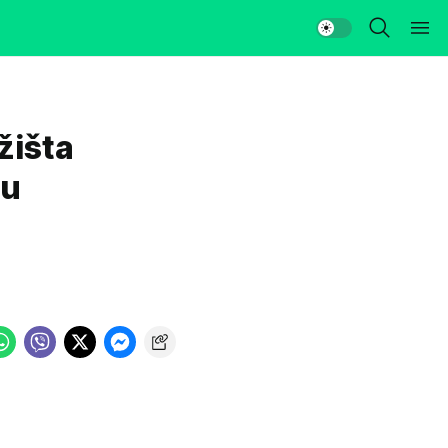
žišta
nu