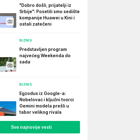
"Dobro došli, prijatelji iz
Srbije": Posetili smo sedište
kompanije Huawei u Kini i
ostali zatečeni
BIZNIS
Predstavljen program
najvećeg Weekenda do
sada
BIZNIS
Egzodus iz Google-a:
Nobelovac i ključni tvorci
Gemini modela prešli u
tabor velikog rivala
Sve najnovije vesti