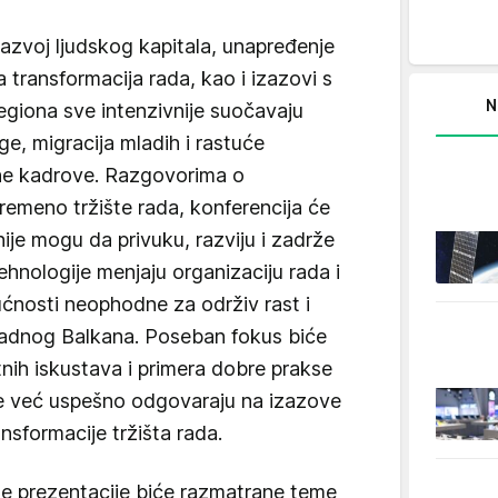
razvoj ljudskog kapitala, unapređenje
a transformacija rada, kao i izazovi s
N
egiona sve intenzivnije suočavaju
e, migracija mladih i rastuće
ane kadrove. Razgovorima o
remeno tržište rada, konferencija će
ije mogu da privuku, razviju i zadrže
tehnologije menjaju organizaciju rada i
ućnosti neophodne za održiv rast i
adnog Balkana. Poseban fokus biće
nih iskustava i primera dobre prakse
koje već uspešno odgovaraju na izazove
nsformacije tržišta rada.
čne prezentacije biće razmatrane teme