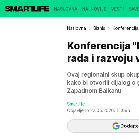
NASLOVNA
NAJNOVIJE
VESTI
SAVE
Naslovna
Biznis
Konferencija 
Konferencija "B
rada i razvoj
Ovaj regionalni skup okup
kako bi otvorili dijalog 
Zapadnom Balkanu.
Smartlife
Objavljeno 22.05.2026. 11:09h
Dodajte