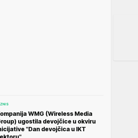
IZNIS
ompanija WMG (Wireless Media
roup) ugostila devojčice u okviru
nicijative "Dan devojčica u IKT
ektoru"