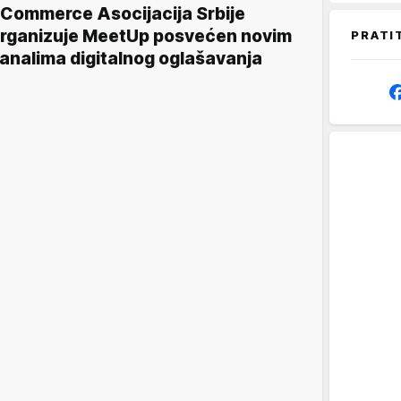
Commerce Asocijacija Srbije
rganizuje MeetUp posvećen novim
PRATI
analima digitalnog oglašavanja