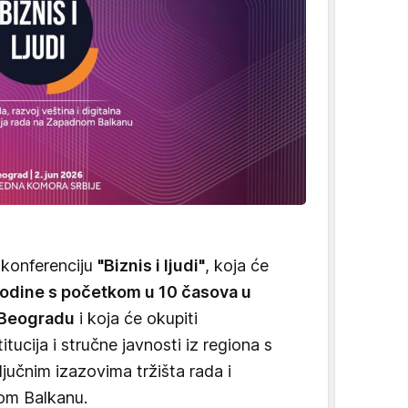
 konferenciju
"Biznis i ljudi"
, koja će
godine s početkom u 10 časova u
u Beogradu
i koja će okupiti
tucija i stručne javnosti iz regiona s
ljučnim izazovima tržišta rada i
om Balkanu.