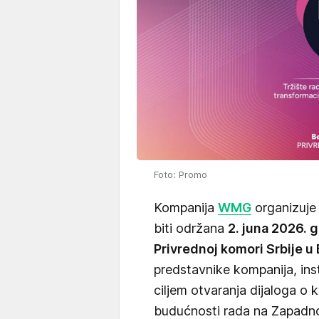
Foto: Promo
Kompanija
WMG
organizuje
biti održana
2. juna 2026. 
Privrednoj komori Srbije 
predstavnike kompanija, insti
ciljem otvaranja dijaloga o k
budućnosti rada na Zapadn