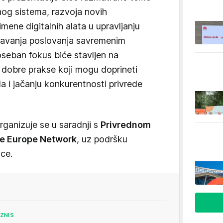
nog sistema, razvoja novih
mene digitalnih alata u upravljanju
ođavanja poslovanja savremenim
eban fokus biće stavljen na
 dobre prakse koji mogu doprineti
a i jačanju konkurentnosti privrede
 organizuje se u saradnji s
Privrednom
se Europe Network
, uz podršku
ice.
IZNIS