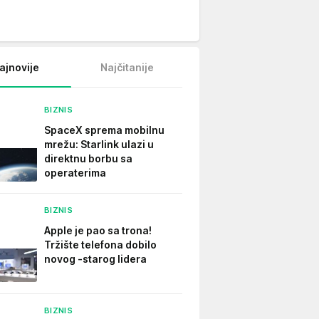
ajnovije
Najčitanije
BIZNIS
SpaceX sprema mobilnu
mrežu: Starlink ulazi u
direktnu borbu sa
operaterima
BIZNIS
Apple je pao sa trona!
Tržište telefona dobilo
novog -starog lidera
BIZNIS