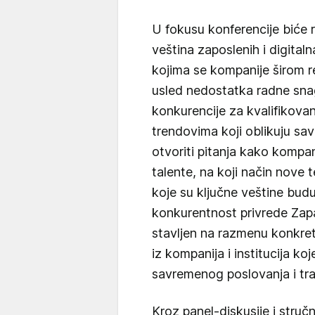
U fokusu konferencije biće 
veština zaposlenih i digitaln
kojima se kompanije širom r
usled nedostatka radne snag
konkurencije za kvalifikov
trendovima koji oblikuju sav
otvoriti pitanja kako kompan
talente, na koji način nove 
koje su ključne veštine bud
konkurentnost privrede Zap
stavljen na razmenu konkret
iz kompanija i institucija 
savremenog poslovanja i tra
Kroz panel-diskusije i stru