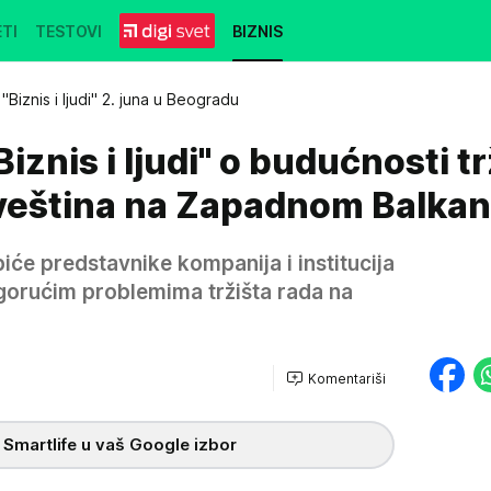
TI
TESTOVI
BIZNIS
"Biznis i ljudi" 2. juna u Beogradu
iznis i ljudi" o budućnosti tr
u veština na Zapadnom Balka
iće predstavnike kompanija i institucija
o gorućim problemima tržišta rada na
Komentariši
 Smartlife u vaš Google izbor