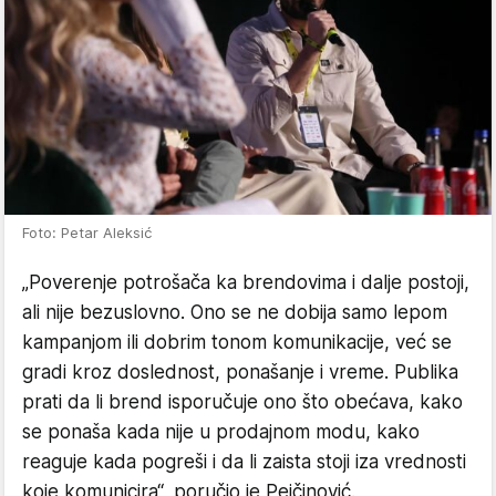
Foto: Petar Aleksić
„Poverenje potrošača ka brendovima i dalje postoji,
ali nije bezuslovno. Ono se ne dobija samo lepom
kampanjom ili dobrim tonom komunikacije, već se
gradi kroz doslednost, ponašanje i vreme. Publika
prati da li brend isporučuje ono što obećava, kako
se ponaša kada nije u prodajnom modu, kako
reaguje kada pogreši i da li zaista stoji iza vrednosti
koje komunicira“, poručio je Pejčinović.