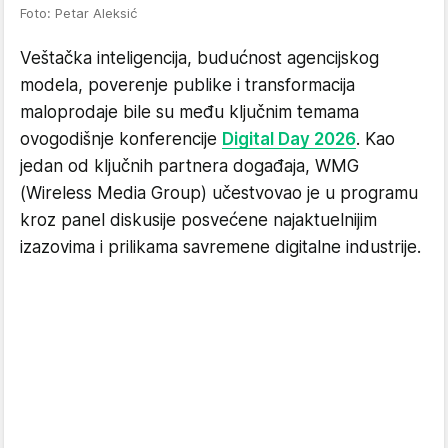
Foto: Petar Aleksić
Veštačka inteligencija, budućnost agencijskog
modela, poverenje publike i transformacija
maloprodaje bile su među ključnim temama
ovogodišnje konferencije
Digital Day 2026
. Kao
jedan od ključnih partnera događaja, WMG
(Wireless Media Group) učestvovao je u programu
kroz panel diskusije posvećene najaktuelnijim
izazovima i prilikama savremene digitalne industrije.