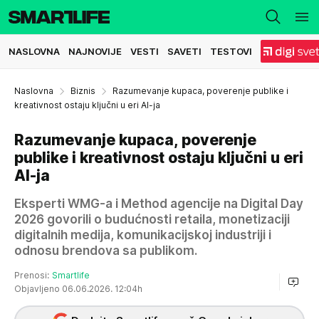
NASLOVNA
NAJNOVIJE
VESTI
SAVETI
TESTOVI
Naslovna
Biznis
Razumevanje kupaca, poverenje publike i
kreativnost ostaju ključni u eri AI-ja
Razumevanje kupaca, poverenje
publike i kreativnost ostaju ključni u eri
AI-ja
Eksperti WMG-a i Method agencije na Digital Day
2026 govorili o budućnosti retaila, monetizaciji
digitalnih medija, komunikacijskoj industriji i
odnosu brendova sa publikom.
Prenosi:
Smartlife
Objavljeno 06.06.2026. 12:04h