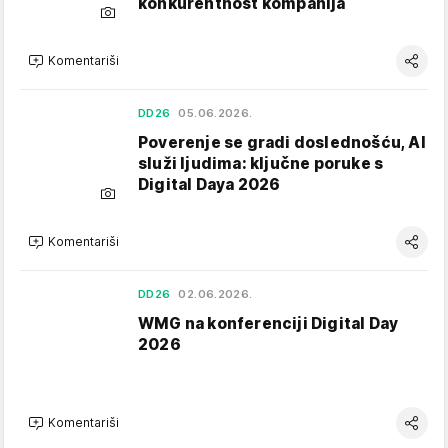
konkurentnost kompanija
Komentariši
DD26
05.06.2026.
Poverenje se gradi doslednošću, AI
služi ljudima: ključne poruke s
Digital Daya 2026
Komentariši
DD26
02.06.2026.
WMG na konferenciji Digital Day
2026
Komentariši