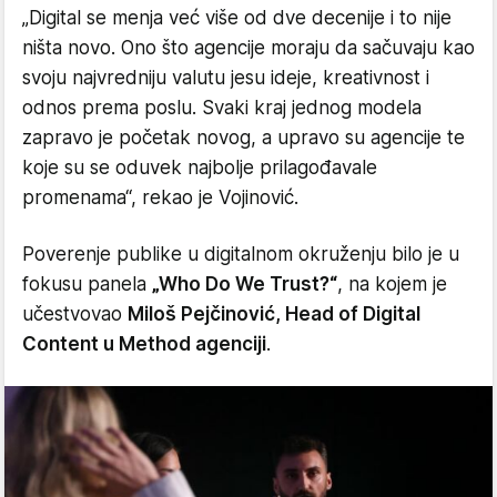
„Digital se menja već više od dve decenije i to nije
ništa novo. Ono što agencije moraju da sačuvaju kao
svoju najvredniju valutu jesu ideje, kreativnost i
odnos prema poslu. Svaki kraj jednog modela
zapravo je početak novog, a upravo su agencije te
koje su se oduvek najbolje prilagođavale
promenama“, rekao je Vojinović.
Poverenje publike u digitalnom okruženju bilo je u
fokusu panela
„Who Do We Trust?“
, na kojem je
učestvovao
Miloš Pejčinović, Head of Digital
Content u Method agenciji
.