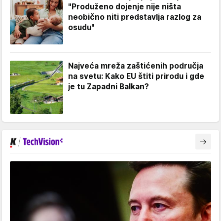
"Produženo dojenje nije ništa
neobično niti predstavlja razlog za
osudu"
Najveća mreža zaštićenih područja
na svetu: Kako EU štiti prirodu i gde
je tu Zapadni Balkan?