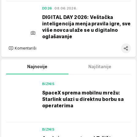
DD26
08.06.2026.
DIGITAL DAY 2026: Veštačka
inteligencija menja pravila igre, sve
više novca ulaže se u digitalno
oglašavanje
Komentariši
Najnovije
Najčitanije
BIZNIS
SpaceX sprema mobilnu mrežu:
Starlink ulazi u direktnu borbu sa
operaterima
BIZNIS