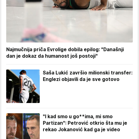
Najmučnija priča Evrolige dobila epilog: "Današnji
dan je dokaz da humanost još postoji"
Saša Lukić završio milionski transfer:
Englezi objavili da je sve gotovo
"I kad smo u go**ima, mi smo
Partizan": Petrović otkrio šta mu je
rekao Jokanović kad ga je video