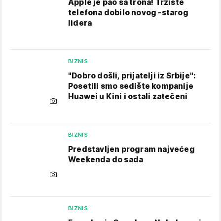
Apple je pao sa trona! Tržište
telefona dobilo novog -starog
lidera
BIZNIS
"Dobro došli, prijatelji iz Srbije":
Posetili smo sedište kompanije
Huawei u Kini i ostali zatečeni
BIZNIS
Predstavljen program najvećeg
Weekenda do sada
BIZNIS