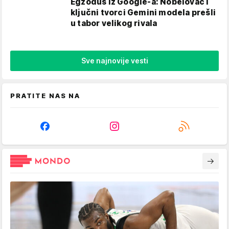
Egzodus iz Google-a: Nobelovac i
ključni tvorci Gemini modela prešli
u tabor velikog rivala
Sve najnovije vesti
PRATITE NAS NA