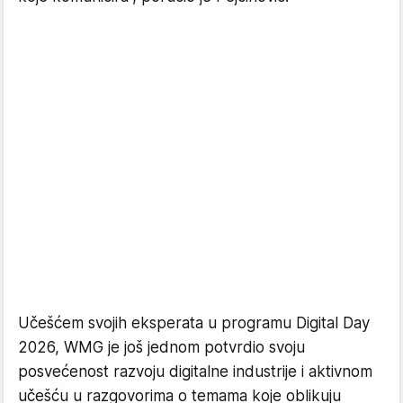
Učešćem svojih eksperata u programu Digital Day
2026, WMG je još jednom potvrdio svoju
posvećenost razvoju digitalne industrije i aktivnom
učešću u razgovorima o temama koje oblikuju