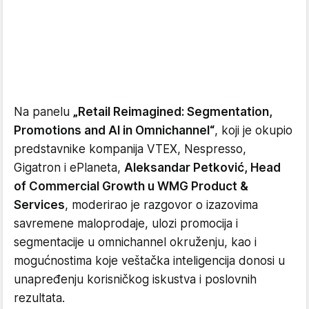
Na panelu
„Retail Reimagined: Segmentation,
Promotions and AI in Omnichannel“
, koji je okupio
predstavnike kompanija VTEX, Nespresso,
Gigatron i ePlaneta,
Aleksandar Petković, Head
of Commercial Growth u WMG Product &
Services
, moderirao je razgovor o izazovima
savremene maloprodaje, ulozi promocija i
segmentacije u omnichannel okruženju, kao i
mogućnostima koje veštačka inteligencija donosi u
unapređenju korisničkog iskustva i poslovnih
rezultata.