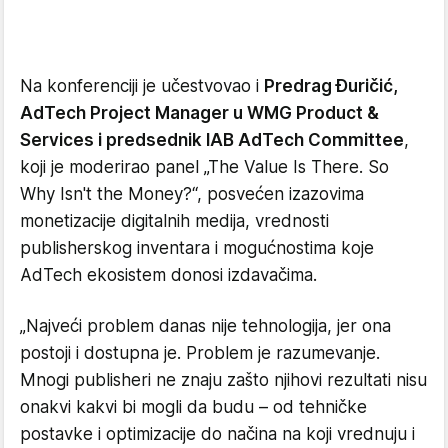
Na konferenciji je učestvovao i
Predrag Đuričić,
AdTech Project Manager u WMG Product &
Services i predsednik IAB AdTech Committee
,
koji je moderirao panel „The Value Is There. So
Why Isn't the Money?“, posvećen izazovima
monetizacije digitalnih medija, vrednosti
publisherskog inventara i mogućnostima koje
AdTech ekosistem donosi izdavačima.
„Najveći problem danas nije tehnologija, jer ona
postoji i dostupna je. Problem je razumevanje.
Mnogi publisheri ne znaju zašto njihovi rezultati nisu
onakvi kakvi bi mogli da budu – od tehničke
postavke i optimizacije do načina na koji vrednuju i