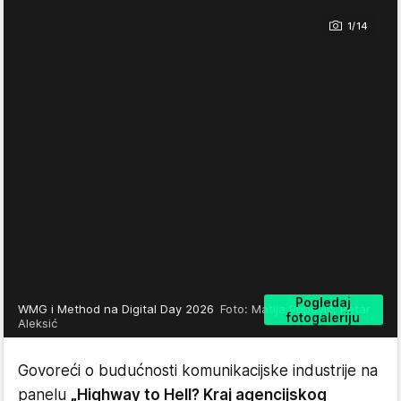
1/14
Pogledaj
WMG i Method na Digital Day 2026
Foto: Matija Popović, Petar
fotogaleriju
Aleksić
Govoreći o budućnosti komunikacijske industrije na
panelu
„Highway to Hell? Kraj agencijskog