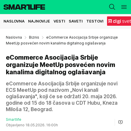
NASLOVNA
NAJNOVIJE
VESTI
SAVETI
TESTOVI
Naslovna
Biznis
eCommerce Asocijacija Srbije organizuje
MeetUp posvećen novim kanalima digitalnog oglašavanja
eCommerce Asocijacija Srbije
organizuje MeetUp posvećen novim
kanalima digitalnog oglašavanja
eCommerce Asocijacija Srbije organizuje novi
ECS MeetUp pod nazivom „Novi kanali
oglašavanja", koji će se održati 20. maja 2026.
godine od 15 do 18 časova u CDT Hubu, Kneza
Miloša 12, Beograd.
Smartlife
Objavljeno 18.05.2026. 16:00h