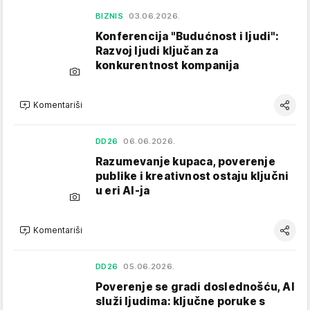
BIZNIS
03.06.2026.
Konferencija "Budućnost i ljudi":
Razvoj ljudi ključan za
konkurentnost kompanija
Komentariši
DD26
06.06.2026.
Razumevanje kupaca, poverenje
publike i kreativnost ostaju ključni
u eri AI-ja
Komentariši
DD26
05.06.2026.
Poverenje se gradi doslednošću, AI
služi ljudima: ključne poruke s