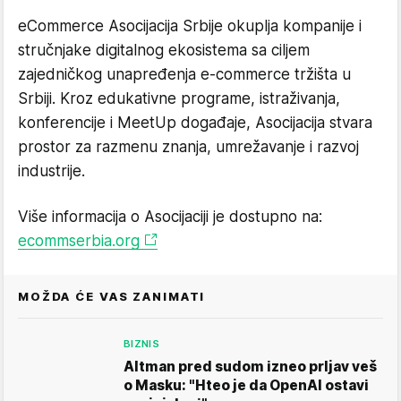
eCommerce Asocijacija Srbije okuplja kompanije i
stručnjake digitalnog ekosistema sa ciljem
zajedničkog unapređenja e-commerce tržišta u
Srbiji. Kroz edukativne programe, istraživanja,
konferencije i MeetUp događaje, Asocijacija stvara
prostor za razmenu znanja, umrežavanje i razvoj
industrije.
Više informacija o Asocijaciji je dostupno na:
ecommserbia.org
MOŽDA ĆE VAS ZANIMATI
BIZNIS
Altman pred sudom izneo prljav veš
o Masku: "Hteo je da OpenAI ostavi