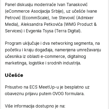
Panel diskusiju moderiraće Ivan Tanasković
(eCommerce Asocijacija Srbije), uz učešće Ivane
Petrović (EcommScale), Ive Stevović (Admixer
Media), Aleksandra Petkovića (WMG Product &
Services) i Evgeniia Tsysa (Terra Digital).
Program uključuje i dva networking segmenta, na
početku i kraju događaja, namenjena umrežavanju
učesnika iz oblasti e-commerce, digitalnog
marketinga, logistike i srodnih industrija.
Učešće
Prisustvo na ECS MeetUp-u je besplatno uz
obaveznu prijavu putem OVOG formulara.
Više informacija dostupno je na: