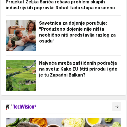
Projekat Željka Šarića rešava problem skupih
industrijskih popravki: Robot tada stupa na scenu
Savetnica za dojenje poručuje:
"Produženo dojenje nije ništa
neobično niti predstavlja razlog za
osudu"
Najveća mreža zaštićenih područja
na svetu: Kako EU štiti prirodu i gde
je tu Zapadni Balkan?