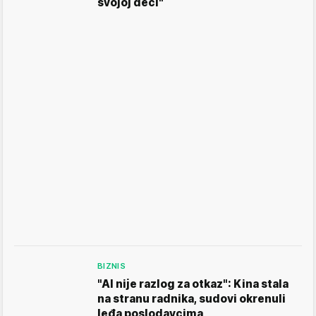
svojoj deci"
BIZNIS
"AI nije razlog za otkaz": Kina stala
na stranu radnika, sudovi okrenuli
leđa poslodavcima