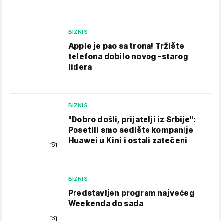
BIZNIS
Apple je pao sa trona! Tržište
telefona dobilo novog -starog
lidera
BIZNIS
"Dobro došli, prijatelji iz Srbije":
Posetili smo sedište kompanije
Huawei u Kini i ostali zatečeni
BIZNIS
Predstavljen program najvećeg
Weekenda do sada