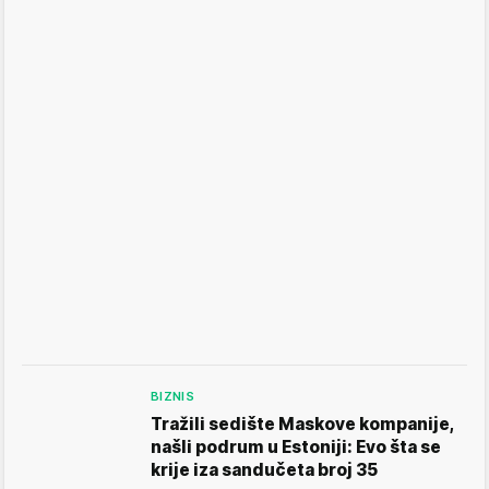
BIZNIS
Tražili sedište Maskove kompanije,
našli podrum u Estoniji: Evo šta se
krije iza sandučeta broj 35