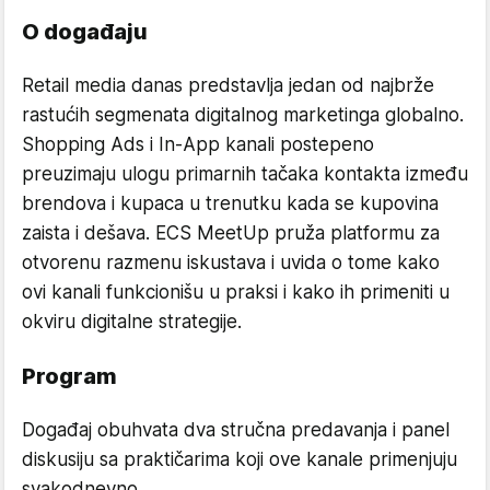
O događaju
Retail media danas predstavlja jedan od najbrže
rastućih segmenata digitalnog marketinga globalno.
Shopping Ads i In-App kanali postepeno
preuzimaju ulogu primarnih tačaka kontakta između
brendova i kupaca u trenutku kada se kupovina
zaista i dešava. ECS MeetUp pruža platformu za
otvorenu razmenu iskustava i uvida o tome kako
ovi kanali funkcionišu u praksi i kako ih primeniti u
okviru digitalne strategije.
Program
Događaj obuhvata dva stručna predavanja i panel
diskusiju sa praktičarima koji ove kanale primenjuju
svakodnevno.