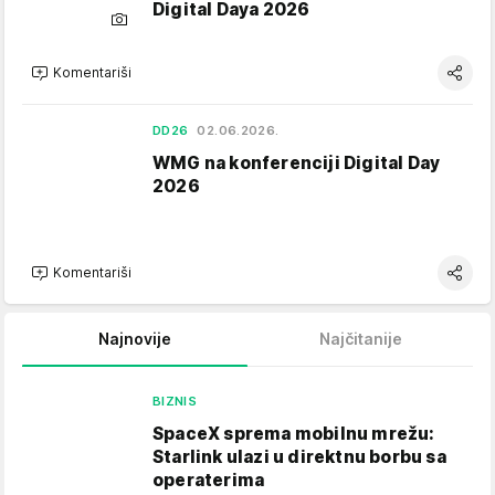
Digital Daya 2026
Komentariši
DD26
02.06.2026.
WMG na konferenciji Digital Day
2026
Komentariši
Najnovije
Najčitanije
BIZNIS
SpaceX sprema mobilnu mrežu:
Starlink ulazi u direktnu borbu sa
operaterima