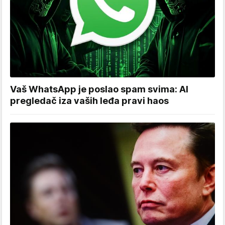
Vaš WhatsApp je poslao spam svima: AI
pregledač iza vaših leđa pravi haos