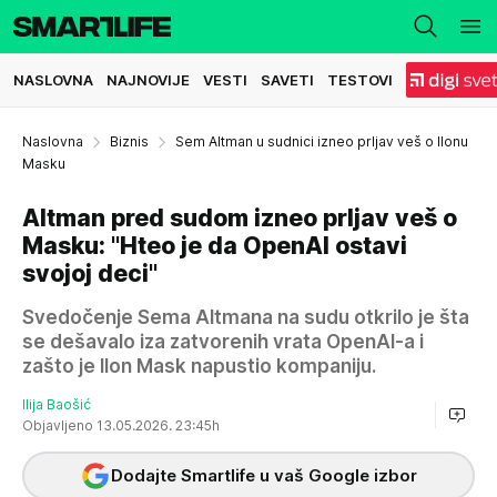
NASLOVNA
NAJNOVIJE
VESTI
SAVETI
TESTOVI
Naslovna
Biznis
Sem Altman u sudnici izneo prljav veš o Ilonu
Masku
Altman pred sudom izneo prljav veš o
Masku: "Hteo je da OpenAI ostavi
svojoj deci"
Svedočenje Sema Altmana na sudu otkrilo je šta
se dešavalo iza zatvorenih vrata OpenAI-a i
zašto je Ilon Mask napustio kompaniju.
Ilija Baošić
Objavljeno 13.05.2026. 23:45h
Dodajte Smartlife u vaš Google izbor