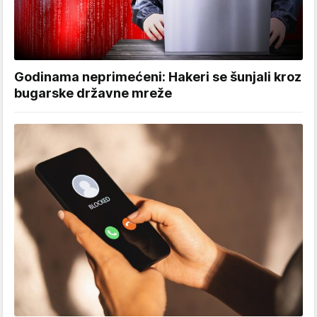
Godinama neprimećeni: Hakeri se šunjali kroz
bugarske državne mreže