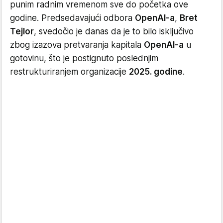
punim radnim vremenom sve do početka ove
godine. Predsedavajući odbora
OpenAI-a
,
Bret
Tejlor
, svedočio je danas da je to bilo isključivo
zbog izazova pretvaranja kapitala
OpenAI-a
u
gotovinu, što je postignuto poslednjim
restrukturiranjem organizacije
2025. godine
.