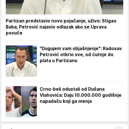
Partizan predstavio novo pojačanje, uživo: Stigao
Baba, Petrović najavio odlazak ako se Uprava
povuče
"Dugujem vam objašnjenje": Radosav
Petrović otkrio sve, od ćutnje do
plata u Partizanu
Crno-beli odustali od Dušana
Vlahovića: Daju 10.000.000 godišnje
napadaču koji ga menja