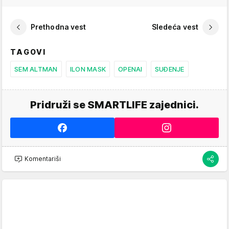
Prethodna vest
Sledeća vest
TAGOVI
SEM ALTMAN
ILON MASK
OPENAI
SUĐENJE
Pridruži se SMARTLIFE zajednici.
Komentariši