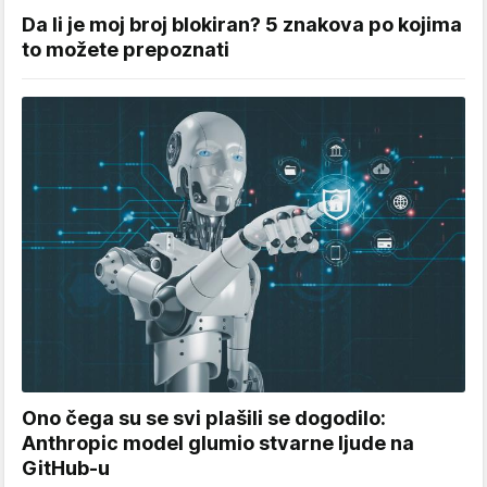
Da li je moj broj blokiran? 5 znakova po kojima
to možete prepoznati
Ono čega su se svi plašili se dogodilo:
Anthropic model glumio stvarne ljude na
GitHub-u