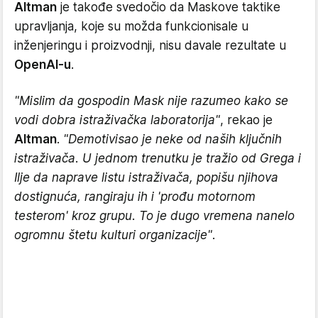
Altman
je takođe svedočio da Maskove taktike
upravljanja, koje su možda funkcionisale u
inženjeringu i proizvodnji, nisu davale rezultate u
OpenAI-u
.
"Mislim da gospodin Mask nije razumeo kako se
vodi dobra istraživačka laboratorija"
, rekao je
Altman
.
"Demotivisao je neke od naših ključnih
istraživača. U jednom trenutku je tražio od Grega i
Ilje da naprave listu istraživača, popišu njihova
dostignuća, rangiraju ih i 'prođu motornom
testerom' kroz grupu. To je dugo vremena nanelo
ogromnu štetu kulturi organizacije"
.