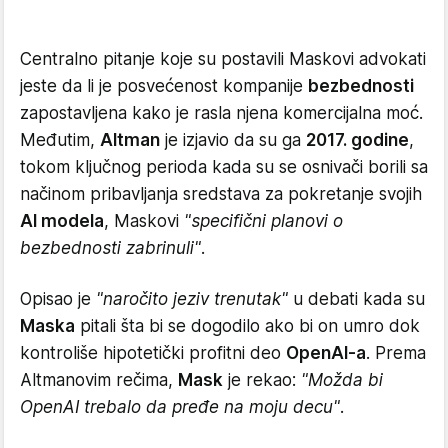
Centralno pitanje koje su postavili Maskovi advokati
jeste da li je posvećenost kompanije
bezbednosti
zapostavljena kako je rasla njena komercijalna moć.
Međutim,
Altman
je izjavio da su ga
2017. godine
,
tokom ključnog perioda kada su se osnivači borili sa
načinom pribavljanja sredstava za pokretanje svojih
AI modela
, Maskovi
"specifični planovi o
bezbednosti zabrinuli"
.
Opisao je
"naročito jeziv trenutak"
u debati kada su
Maska
pitali šta bi se dogodilo ako bi on umro dok
kontroliše hipotetički profitni deo
OpenAI-a
. Prema
Altmanovim rečima,
Mask
je rekao:
"Možda bi
OpenAI trebalo da pređe na moju decu"
.