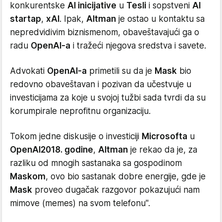
konkurentske
AI inicijative
u
Tesli
i sopstveni
AI
startap
,
xAI
. Ipak,
Altman
je ostao u kontaktu sa
nepredvidivim biznismenom, obaveštavajući ga o
radu
OpenAI-a
i tražeći njegova sredstva i savete.
Advokati
OpenAI-a
primetili su da je
Mask
bio
redovno obaveštavan i pozivan da učestvuje u
investicijama za koje u svojoj tužbi sada tvrdi da su
korumpirale neprofitnu organizaciju.
Tokom jedne diskusije o investiciji
Microsofta
u
OpenAI
2018. godine
,
Altman
je rekao da je, za
razliku od mnogih sastanaka sa gospodinom
Maskom
, ovo bio sastanak dobre energije, gde je
Mask
proveo dugačak razgovor pokazujući nam
mimove (memes) na svom telefonu".