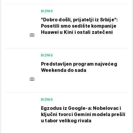
BIZNIS
"Dobro došli, prijatelji iz Srbije":
Posetili smo sedište kompanije
Huawei u Kini i ostali zatečeni
BIZNIS
Predstavljen program najvećeg
Weekenda do sada
BIZNIS
Egzodus iz Google-a: Nobelovac i
ključni tvorci Gemini modela prešli
u tabor velikog rivala