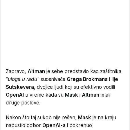
Zapravo,
Altman
je sebe predstavio kao zaštitnika
"uloga u radu"
suosnivača
Grega Brokmana
i
Ilje
Sutskevera
, dvojice ljudi koji su efektivno vodili
OpenAI
u vreme kada su
Mask
i
Altman
imali
druge poslove.
Nakon što taj sukob nije rešen,
Mask
je na kraju
napustio odbor
OpenAI-a
i pokrenuo