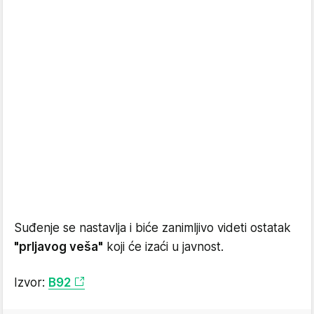
Suđenje se nastavlja i biće zanimljivo videti ostatak
"prljavog veša"
koji će izaći u javnost.
Izvor:
B92