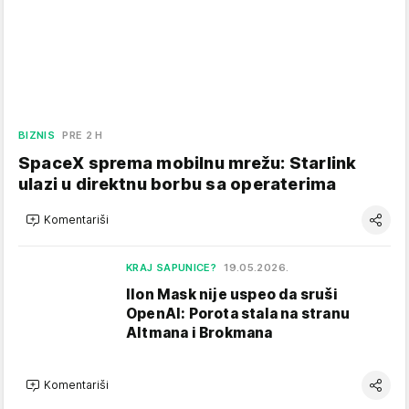
BIZNIS
PRE 2 H
SpaceX sprema mobilnu mrežu: Starlink
ulazi u direktnu borbu sa operaterima
Komentariši
KRAJ SAPUNICE?
19.05.2026.
Ilon Mask nije uspeo da sruši
OpenAI: Porota stala na stranu
Altmana i Brokmana
Komentariši