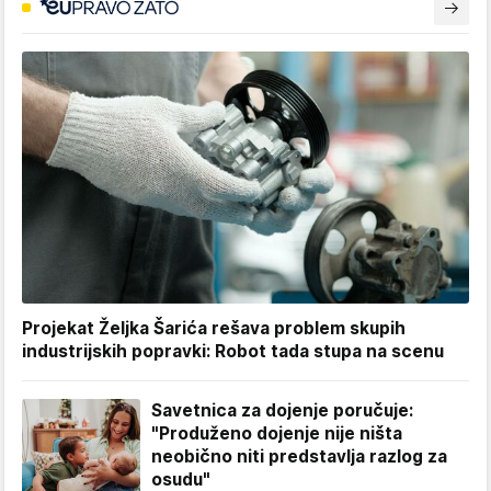
Projekat Željka Šarića rešava problem skupih
industrijskih popravki: Robot tada stupa na scenu
Savetnica za dojenje poručuje:
"Produženo dojenje nije ništa
neobično niti predstavlja razlog za
osudu"