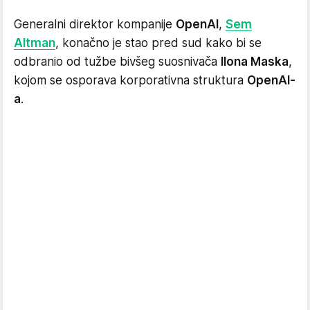
Generalni direktor kompanije
OpenAI
,
Sem
Altman
, konačno je stao pred sud kako bi se
odbranio od tužbe bivšeg suosnivača
Ilona Maska
,
kojom se osporava korporativna struktura
OpenAI-
a
.