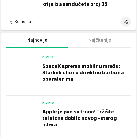
krije iza sandučeta broj 35
Komentariši
Najnovije
Najčitanije
BIZNIS
SpaceX sprema mobilnu mrežu:
Starlink ulazi u direktnu borbu sa
operaterima
BIZNIS
Apple je pao sa trona! Tržište
telefona dobilo novog -starog
lidera