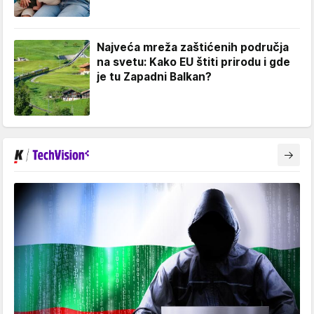
Najveća mreža zaštićenih područja
na svetu: Kako EU štiti prirodu i gde
je tu Zapadni Balkan?