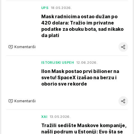
UPS
18.05.2026.
Mask radnicima ostao dužan po
420 dolara: Tražio im privatne
podatke za obuku bota, sad nikako
da plati
Komentariši
ISTORIJSKI USPEH
12.06.2026.
Ilon Mask postao prvi bilioner na
svetu! SpaceX izašao na berzu i
oborio sve rekorde
Komentariši
XAI
13.05.2026.
Tražili sedište Maskove kompanije,
našli podrum u Estoniji: Evo šta se