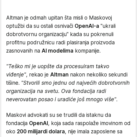
Altman je odmah upitan šta misli o Maskovoj
optužbi da su ostali osnivači
OpenAI-a
"ukrali
dobrotvornu organizaciju" kada su pokrenuli
profitnu podružnicu radi plasiranja proizvoda
zasnovanih na
AI modelima
kompanije.
"Teško mi je uopšte da procesuiram takvo
viđenje"
, rekao je
Altman
nakon nekoliko sekundi
tišine.
"Stvorili smo jednu od najvećih dobrotvornih
organizacija na svetu. Ova fondacija radi
neverovatan posao i uradiće još mnogo više"
.
Maskovi advokati su se trudili da istaknu da
fondacija
OpenAI
, koja sada raspolaže imovinom od
oko
200 milijardi dolara
, nije imala zaposlene sa