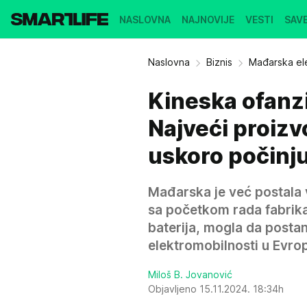
NASLOVNA
NAJNOVIJE
VESTI
SAVE
Naslovna
Biznis
Mađarska el
Kineska ofanzi
Najveći proizv
uskoro počinj
Mađarska je već postala v
sa početkom rada fabrika
baterija, mogla da postane
elektromobilnosti u Evrop
Miloš B. Jovanović
Objavljeno 15.11.2024. 18:34h