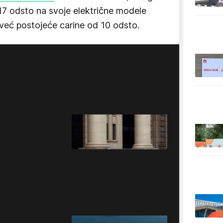
17 odsto na svoje električne modele
već postojeće carine od 10 odsto.