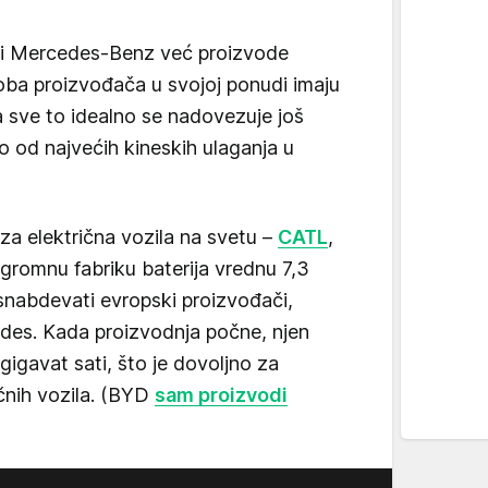
i Mercedes-Benz već proizvode
oba proizvođača u svojoj ponudi imaju
a sve to idealno se nadovezuje još
no od najvećih kineskih ulaganja u
za električna vozila na svetu –
CATL
,
gromnu fabriku baterija vrednu 7,3
e snabdevati evropski proizvođači,
es. Kada proizvodnja počne, njen
 gigavat sati, što je dovoljno za
ičnih vozila. (BYD
sam proizvodi