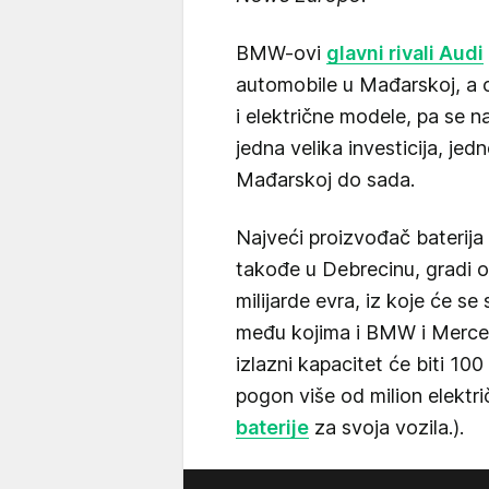
BMW-ovi
glavni rivali Audi
automobile u Mađarskoj, a 
i električne modele, pa se n
jedna velika investicija, jed
Mađarskoj do sada.
Najveći proizvođač baterija 
takođe u Debrecinu, gradi o
milijarde evra, iz koje će s
među kojima i BMW i Merced
izlazni kapacitet će biti 100
pogon više od milion elektr
baterije
za svoja vozila.).