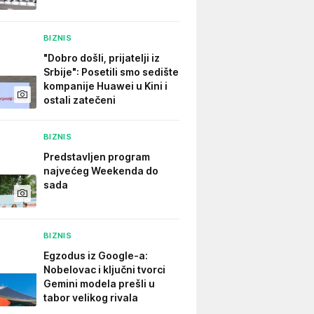
BIZNIS
"Dobro došli, prijatelji iz
Srbije": Posetili smo sedište
kompanije Huawei u Kini i
ostali zatečeni
BIZNIS
Predstavljen program
najvećeg Weekenda do
sada
BIZNIS
Egzodus iz Google-a:
Nobelovac i ključni tvorci
Gemini modela prešli u
tabor velikog rivala