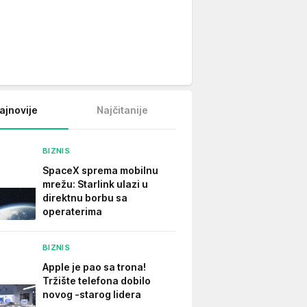
ajnovije
Najčitanije
BIZNIS
SpaceX sprema mobilnu
mrežu: Starlink ulazi u
direktnu borbu sa
operaterima
BIZNIS
Apple je pao sa trona!
Tržište telefona dobilo
novog -starog lidera