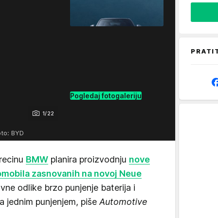
PRATI
Pogledaj fotogaleriju
1/22
oto: BYD
brecinu
BMW
planira proizvodnju
nove
tomobila zasnovanih na novoj Neue
lavne odlike brzo punjenje baterija i
sa jednim punjenjem, piše
Automotive