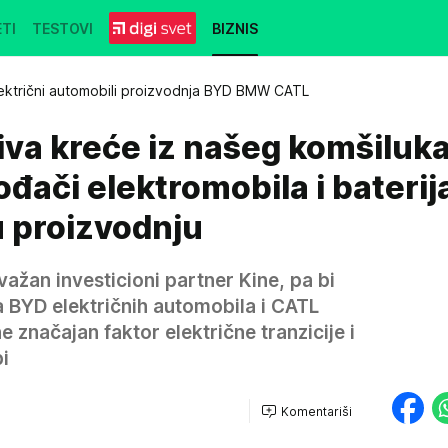
TI
TESTOVI
BIZNIS
ektrični automobili proizvodnja BYD BMW CATL
va kreće iz našeg komšiluka
ođači elektromobila i baterij
u proizvodnju
ažan investicioni partner Kine, pa bi
 BYD električnih automobila i CATL
 značajan faktor električne tranzicije i
i
Komentariši