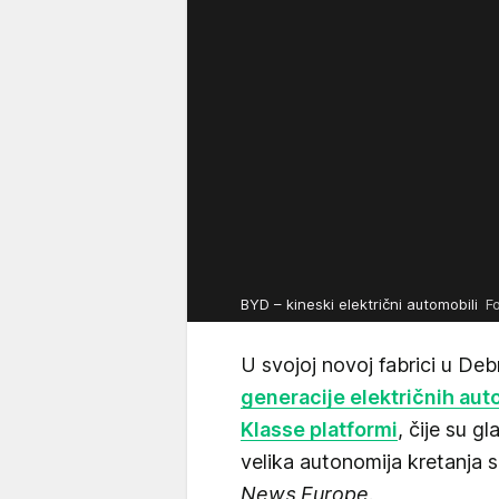
BYD – kineski električni automobili
F
U svojoj novoj fabrici u De
generacije električnih au
Klasse platformi
, čije su g
velika autonomija kretanja 
News Europe
.