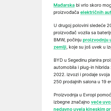
Mađarska
bi vrlo skoro mog
proizvođača
električnih a
U drugoj polovini sledeće 20
proizvođač vozila sa bater
BMW, počinju
proizvodnju 
zemlji
, koje su još uvek u iz
BYD u Segedinu planira proi
automobila i plug-in hibrid
2022. izvozi i prodaje svoja 
250 prodajnih salona u 19 e
Proizvodnja u Evropi pomoc
izbegne značajno
veće uvoz
nedavno uvela kineskim p