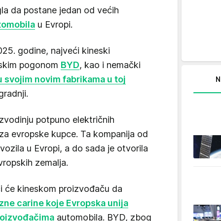
la da postane jedan od većih
utomobila
u Evropi.
25. godine, najveći kineski
ijskim pogonom
BYD
, kao i nemački
u svojim novim fabrikama u toj
N
gradnji.
zvodinju potpuno električnih
a za evropske kupce. Ta kompanija od
vozila u Evropi, a do sada je otvorila
vropskih zemalja.
́i će kineskom proizvođaču da
ne carine koje Evropska unija
roizvođačima
automobila. BYD, zbog