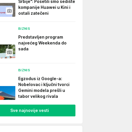
Srbije": Posetili smo sedište
kompanije Huawei u Kini i
ostali zatečeni
BIZNIS
Predstavljen program
najvećeg Weekenda do
sada
BIZNIS
Egzodus iz Google-a:
Nobelovac i ključni tvorci
Gemini modela prešli u
tabor velikog rivala
Sve najnovije vesti