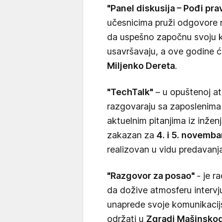
"Panel diskusija – Pođi pr
učesnicima pruži odgovore n
da uspešno započnu svoju kar
usavršavaju, a ove godine ć
Miljenko Dereta
.
"TechTalk"
– u opuštenoj atm
razgovaraju sa zaposlenima 
aktuelnim pitanjima iz inžen
zakazan za
4. i 5. novemba
realizovan u vidu predavanj
"Razgovor za posao"
- je r
da dožive atmosferu intervj
unaprede svoje komunikacij
održati u
Zgradi Mašinskog 