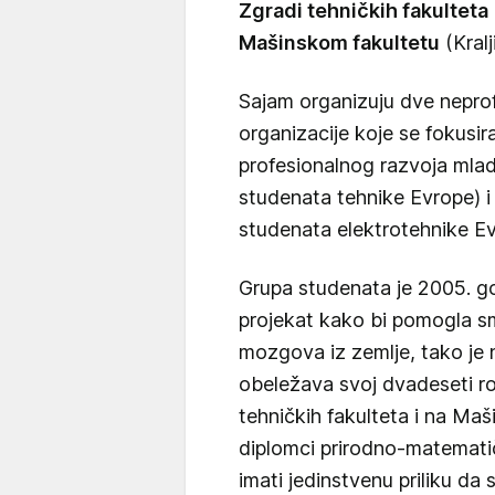
Zgradi tehničkih fakulteta
Mašinskom fakultetu
(Kralj
Sajam organizuju dve neprof
organizacije koje se fokusir
profesionalnog razvoja mlad
studenata tehnike Evrope) 
studenata elektrotehnike Ev
Grupa studenata je 2005. go
projekat kako bi pomogla sm
mozgova iz zemlje, tako je
obeležava svoj dvadeseti rođ
tehničkih fakulteta i na Maš
diplomci prirodno-matematič
imati jedinstvenu priliku da