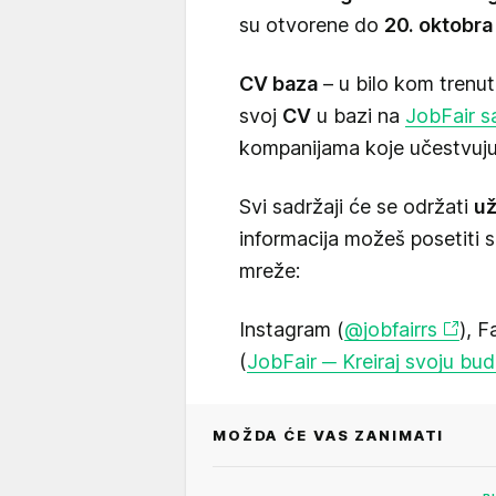
su otvorene do
20. oktobra
CV baza
– u bilo kom trenu
svoj
CV
u bazi na
JobFair s
kompanijama koje učestvuju 
Svi sadržaji će se održati
už
informacija možeš posetiti 
mreže:
Instagram (
@jobfairrs
), 
(
JobFair ─ Kreiraj svoju bu
MOŽDA ĆE VAS ZANIMATI