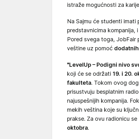
istraže mogućnosti za karijer
Na Sajmu će studenti imati p
predstavnicima kompanija, i
Pored svega toga, JobFair 
veštine uz pomoć
dodatnih
"LevelUp – Podigni nivo svo
koji će se održati
19. i 20. 
fakulteta
. Tokom ovog događ
prisustvuju besplatnim radi
najuspešnijih kompanija. Fo
mekih veština koje su ključ
prakse. Za ovu radionicu se
oktobra
.