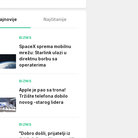
ajnovije
Najčitanije
BIZNIS
SpaceX sprema mobilnu
mrežu: Starlink ulazi u
direktnu borbu sa
operaterima
BIZNIS
Apple je pao sa trona!
Tržište telefona dobilo
novog -starog lidera
BIZNIS
"Dobro došli, prijatelji iz