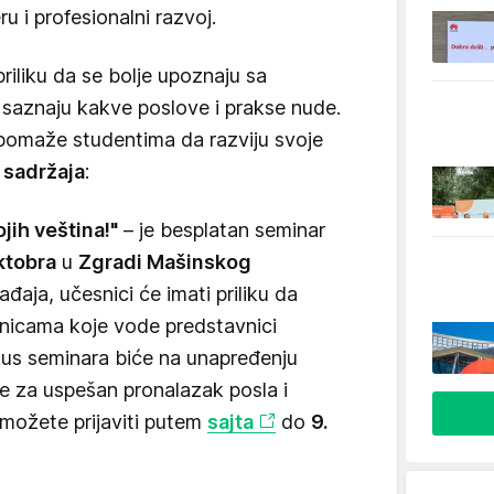
u i profesionalni razvoj.
riliku da se bolje upoznaju sa
 saznaju kakve poslove i prakse nude.
pomaže studentima da razviju svoje
 sadržaja
:
jih veština!"
– je besplatan seminar
oktobra
u
Zgradi Mašinskog
aja, učesnici će imati priliku da
onicama koje vode predstavnici
kus seminara biće na unapređenju
ne za uspešan pronalazak posla i
 možete prijaviti putem
sajta
do
9.