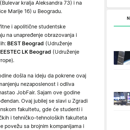
(Bulevar kralja Aleksandra 73) i na
ice Marije 16) u Beogradu.
N
itne i apolitične studentske
aju na unapređenje obrazovanja i
ih:
BEST Beograd
(Udruženje
i
EESTEC LK Beograd
(Udruženje
rope).
dine došla na ideju da pokrene ovaj
anjenju nezaposlenost i odliva
 nastao JobFair. Sajam ove godine
endan. Ovaj jubilej se slavi u Zgradi
inskom fakultetu, gde će studenti i
kih i tehničko-tehnoloških fakulteta
 se povežu sa brojnim kompanijama i