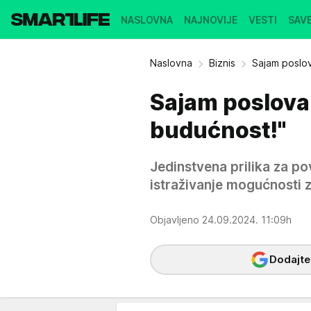
NASLOVNA
NAJNOVIJE
VESTI
SAVE
Naslovna
Biznis
Sajam poslov
Sajam poslova i
budućnost!"
Jedinstvena prilika za p
istraživanje mogućnosti za
Objavljeno 24.09.2024. 11:09h
Dodajte