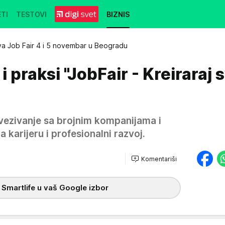
TI
TESTOVI
BIZNIS
a Job Fair 4 i 5 novembar u Beogradu
 praksi "JobFair - Kreiraraj 
ovezivanje sa brojnim kompanijama i
 karijeru i profesionalni razvoj.
Komentariši
 Smartlife u vaš Google izbor