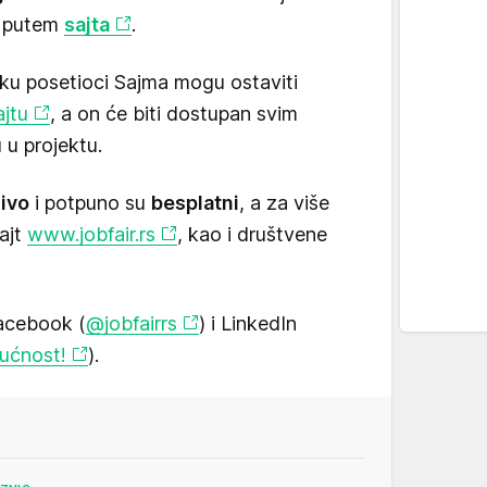
putem
sajta
.
tku posetioci Sajma mogu ostaviti
ajtu
, a on će biti dostupan svim
u projektu.
ivo
i potpuno su
besplatni
, a za više
sajt
www.jobfair.rs
, kao i društvene
Facebook (
@jobfairrs
) i LinkedIn
dućnost!
).