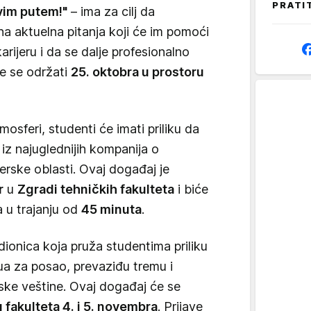
PRATI
avim putem!"
– ima za cilj da
a aktuelna pitanja koji će im pomoći
ijeru i da se dalje profesionalno
e se održati
25. oktobra u prostoru
osferi, studenti će imati priliku da
iz najuglednijih kompanija o
jerske oblasti. Ovaj događaj je
r
u
Zgradi tehničkih fakulteta
i biće
a u trajanju od
45 minuta
.
adionica koja pruža studentima priliku
ua za posao, prevaziđu tremu i
ske veštine. Ovaj događaj će se
fakulteta 4. i 5. novembra
. Prijave