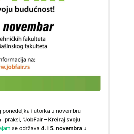
g ponedeljka i utorka u novembru
i praksi,
"JobFair – Kreiraj svoju
ajam
se održava
4. i 5. novembra
u