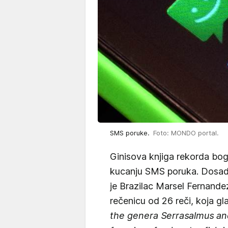
SMS poruke.
Foto: MONDO portal.
Ginisova knjiga rekorda boga
kucanju SMS poruka. Dosada
je Brazilac Marsel Fernande
rečenicu od 26 reči, koja gla
the genera Serrasalmus an