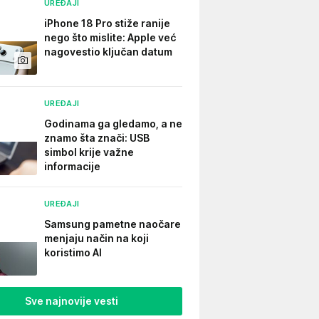
UREĐAJI
iPhone 18 Pro stiže ranije
nego što mislite: Apple već
nagovestio ključan datum
UREĐAJI
Godinama ga gledamo, a ne
znamo šta znači: USB
simbol krije važne
informacije
UREĐAJI
Samsung pametne naočare
menjaju način na koji
koristimo AI
Sve najnovije vesti