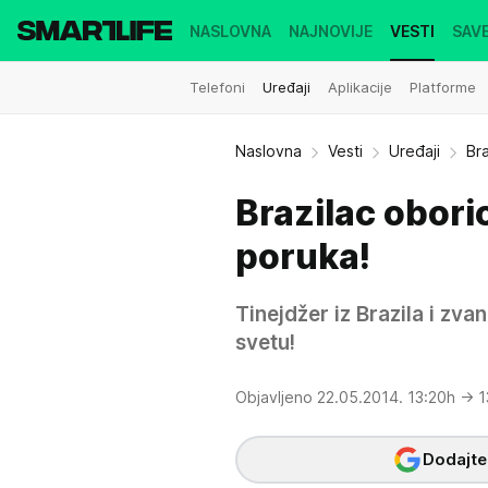
NASLOVNA
NAJNOVIJE
VESTI
SAVE
Telefoni
Uređaji
Aplikacije
Platforme
Naslovna
Vesti
Uređaji
Br
Brazilac obor
poruka!
Tinejdžer iz Brazila i zv
svetu!
Objavljeno 22.05.2014. 13:20h
→ 1
Dodajte