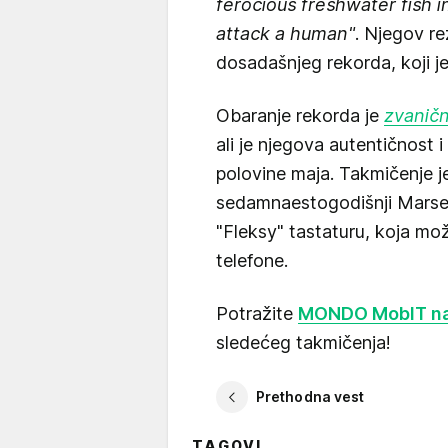
ferocious freshwater fish i
attack a human"
. Njegov re
dosadašnjeg rekorda, koji j
Obaranje rekorda je
zvaničn
ali je njegova autentičnost i
polovine maja. Takmičenje j
sedamnaestogodišnji Marsel
"Fleksy" tastaturu, koja m
telefone.
Potražite
MONDO MobIT na
sledećeg takmičenja!
Prethodna vest
TAGOVI