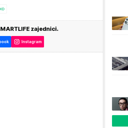
ID
SMARTLIFE zajednici.
book
Instagram