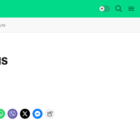
ute
MS