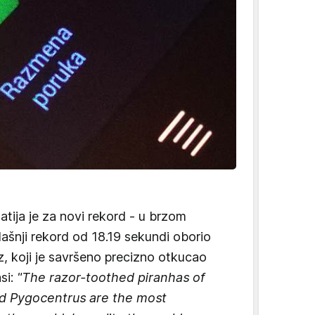
tija je za novi rekord - u brzom
šnji rekord od 18.19 sekundi oborio
z, koji je savršeno precizno otkucao
si:
"The razor-toothed piranhas of
d Pygocentrus are the most