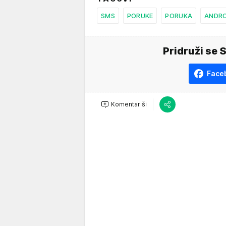
SMS
PORUKE
PORUKA
ANDRO
Pridruži se 
Face
Komentariši