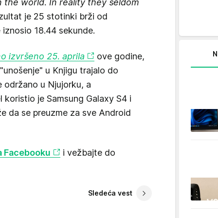
n the world. In reality they seldom
zultat je 25 stotinki brži od
e iznosio 18.44 sekunde.
N
o izvršeno 25. aprila
ove godine,
 "unošenje" u Knjigu trajalo do
e održano u Njujorku, a
 koristio je Samsung Galaxy S4 i
ože da se preuzme za sve Android
 Facebooku
i vežbajte do
Sledeća vest