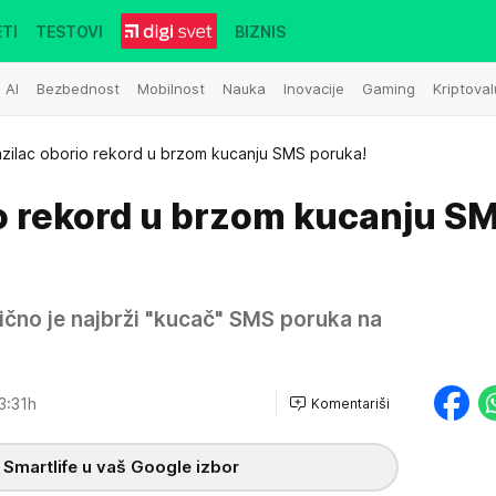
TI
TESTOVI
BIZNIS
AI
Bezbednost
Mobilnost
Nauka
Inovacije
Gaming
Kriptoval
azilac oborio rekord u brzom kucanju SMS poruka!
io rekord u brzom kucanju S
anično je najbrži "kucač" SMS poruka na
3:31h
Komentariši
 Smartlife u vaš Google izbor