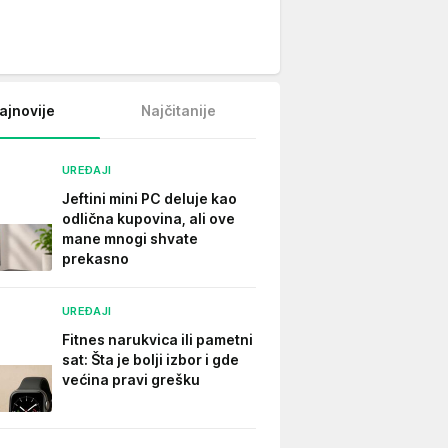
ajnovije
Najčitanije
UREĐAJI
Jeftini mini PC deluje kao
odlična kupovina, ali ove
mane mnogi shvate
prekasno
UREĐAJI
Fitnes narukvica ili pametni
sat: Šta je bolji izbor i gde
većina pravi grešku