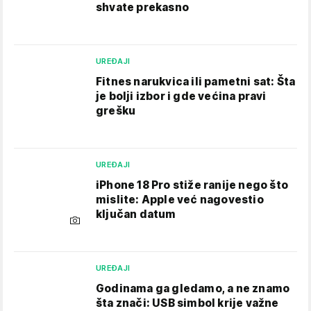
shvate prekasno
UREĐAJI
Fitnes narukvica ili pametni sat: Šta
je bolji izbor i gde većina pravi
grešku
UREĐAJI
iPhone 18 Pro stiže ranije nego što
mislite: Apple već nagovestio
ključan datum
UREĐAJI
Godinama ga gledamo, a ne znamo
šta znači: USB simbol krije važne