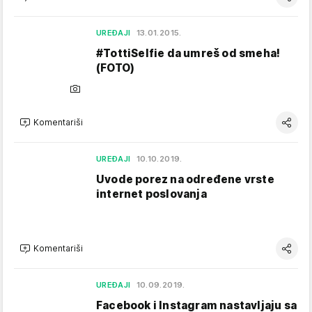
UREĐAJI
13.01.2015.
#TottiSelfie da umreš od smeha!
(FOTO)
Komentariši
UREĐAJI
10.10.2019.
Uvode porez na određene vrste
internet poslovanja
Komentariši
UREĐAJI
10.09.2019.
Facebook i Instagram nastavljaju sa