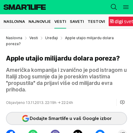
NASLOVNA
NAJNOVIJE
VESTI
SAVETI
TESTOVI
Naslovna
Vesti
Uređaji
Apple utajio milijardu dolara
poreza?
Apple utajio milijardu dolara poreza?
Američka kompanija i zvanično je pod istragom u
Italiji zbog sumnje da je poreskim vlastima
"propustila" da prijavi više od milijardu evra
prihoda.
Objavljeno 13.11.2013. 22:19h
→ 22:24h
Dodajte Smartlife u vaš Google izbor