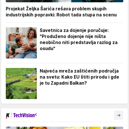
Projekat Željka Šarića rešava problem skupih
industrijskih popravki: Robot tada stupa na scenu
Savetnica za dojenje poručuje:
"Produženo dojenje nije ništa
neobično niti predstavlja razlog za
osudu"
Najveća mreža zaštićenih područja
na svetu: Kako EU štiti prirodu i gde
je tu Zapadni Balkan?