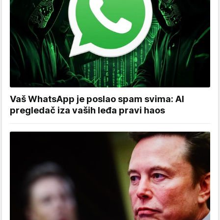
Vaš WhatsApp je poslao spam svima: AI
pregledač iza vaših leđa pravi haos