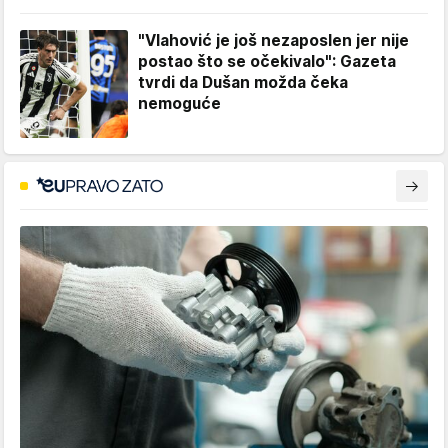
"Vlahović je još nezaposlen jer nije
postao što se očekivalo": Gazeta
tvrdi da Dušan možda čeka
nemoguće