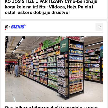
KO JOŠ STIŽE U PARTIZAN? Crno-beli znaju
koga žele na tržištu: Vildoza, Hejs, Pajola i
ostali uskoro dobijaju društvo!
Ova lutka se hitno povlači iz prodaje, a deca