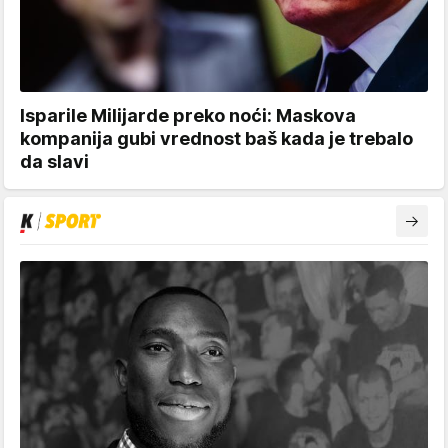
Isparile Milijarde preko noći: Maskova
kompanija gubi vrednost baš kada je trebalo
da slavi