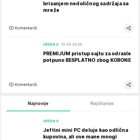
brisanjem nedoličnog sadržaja sa
mreže
Komentariši
UREĐAJI
13.03.2020.
PREMIJUM pristup sajtu za odrasle
potpuno BESPLATNO zbog KORONE
Komentariši
Najnovije
Najčitanije
UREĐAJI
Jeftini mini PC deluje kao odlična
kupovina, ali ove mane mnogi