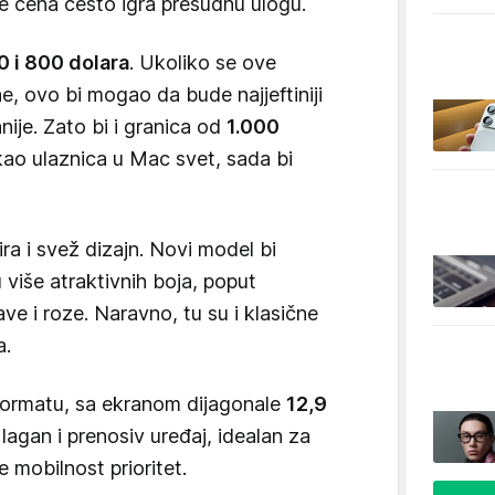
 cena često igra presudnu ulogu.
 i 800 dolara
. Ukoliko se ove
e, ovo bi mogao da bude najjeftiniji
nije. Zato bi i granica od
1.000
 kao ulaznica u Mac svet, sada bi
ira i svež dizajn. Novi model bi
više atraktivnih boja, poput
ve i roze. Naravno, tu su i klasične
a.
formatu, sa ekranom dijagonale
12,9
 lagan i prenosiv uređaj, idealan za
e mobilnost prioritet.