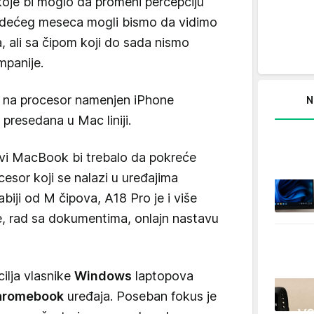
oje bi moglo da promeni percepciju
ledećeg meseca mogli bismo da vidimo
, ali sa čipom koji do sada nismo
mpanije.
k na procesor namenjen iPhone
N
 presedana u Mac liniji.
vi MacBook bi trebalo da pokreće
rocesor koji se nalazi u uređajima
labiji od M čipova, A18 Pro je i više
e, rad sa dokumentima, onlajn nastavu
ilja vlasnike
Windows
laptopova
hromebook
uređaja. Poseban fokus je