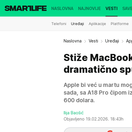
NASLOVNA
NAJNOVIJE
VESTI
SAVE
Telefoni
Uređaji
Aplikacije
Platforme
Naslovna
Vesti
Uređaji
Ap
Stiže MacBook
dramatično spu
Apple bi već u martu mog
sada, sa A18 Pro čipom iz
600 dolara.
Ilija Baošić
Objavljeno 19.02.2026. 18:43h