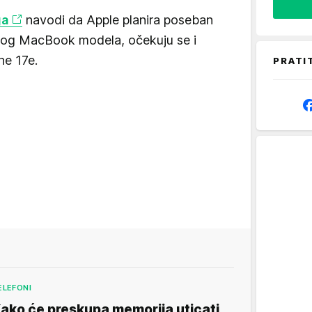
ga
navodi da Apple planira poseban
vog MacBook modela, očekuju se i
ne 17e.
PRATI
ELEFONI
ako će preskupa memorija uticati