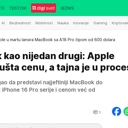
TI
TESTOVI
BIZNIS
AI
Bezbednost
Mobilnost
Nauka
Inovacije
Gaming
Kriptoval
ple u martu lansira MacBook sa A18 Pro čipom od 600 dolara
 kao nijedan drugi: Apple
šta cenu, a tajna je u proc
ao da predstavi najjeftiniji MacBook do
 iPhone 16 Pro serije i cenom već od
1