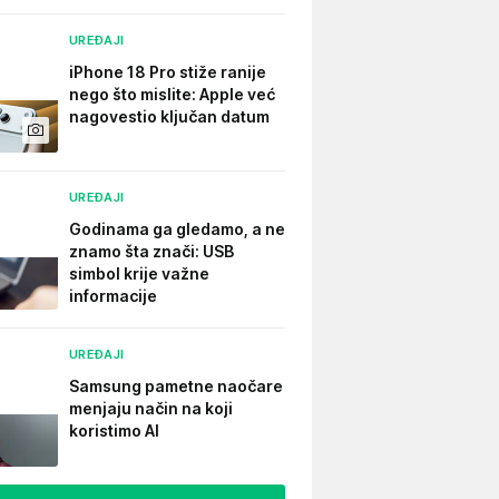
UREĐAJI
iPhone 18 Pro stiže ranije
nego što mislite: Apple već
nagovestio ključan datum
UREĐAJI
Godinama ga gledamo, a ne
znamo šta znači: USB
simbol krije važne
informacije
UREĐAJI
Samsung pametne naočare
menjaju način na koji
koristimo AI