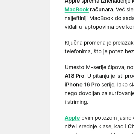
Apple
sprema iznenađenje k
MacBook
računara
. Već s
najjeftiniji MacBook do sada
viđali u laptopovima ove ko
Ključna promena je prelaza
telefonima, što je potez bez
Umesto M-serije čipova, no
A18 Pro
. U pitanju je isti p
iPhone 16 Pro
serije. Iako s
nego dovoljan za surfovanj
i striming.
Apple
ovim potezom jasno c
niže i srednje klase, kao i
C