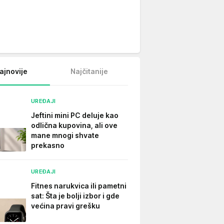
ajnovije
Najčitanije
UREĐAJI
Jeftini mini PC deluje kao
odlična kupovina, ali ove
mane mnogi shvate
prekasno
UREĐAJI
Fitnes narukvica ili pametni
sat: Šta je bolji izbor i gde
većina pravi grešku