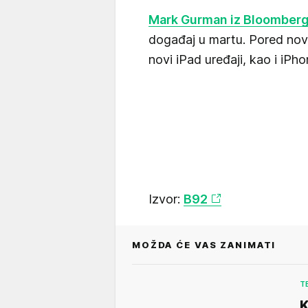
Mark Gurman iz Bloomber
događaj u martu. Pored no
novi iPad uređaji, kao i iPho
Izvor:
B92
MOŽDA ĆE VAS ZANIMATI
T
K