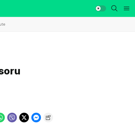
ute
esoru