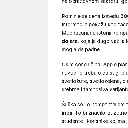
na obrazovnom sektoru, gde
Pominje se cena između
600
informacije pokažu kao tačn
Mac računar u istoriji kompa
dolara
, koja je dugo važila
mogla da padne.
Osim cene i čipa, Apple plan
navodno trebalo da stigne u 
svetložute, svetlozelene, pla
srebrna i tamnosiva varijant
Šuška se i o kompaktnijem 
inča
. To bi značilo izuzetno
studente i korisnike kojima j