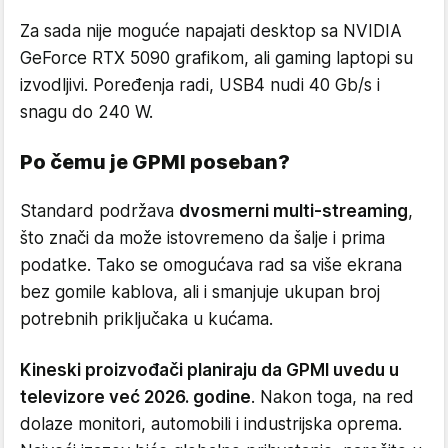
Za sada nije moguće napajati desktop sa NVIDIA
GeForce RTX 5090 grafikom, ali gaming laptopi su
izvodljivi. Poređenja radi, USB4 nudi 40 Gb/s i
snagu do 240 W.
Po čemu je GPMI poseban?
Standard podržava
dvosmerni multi-streaming
,
što znači da može istovremeno da šalje i prima
podatke. Tako se omogućava rad sa više ekrana
bez gomile kablova, ali i smanjuje ukupan broj
potrebnih priključaka u kućama.
Kineski proizvođači planiraju da GPMI uvedu u
televizore već 2026. godine
. Nakon toga, na red
dolaze monitori, automobili i industrijska oprema.