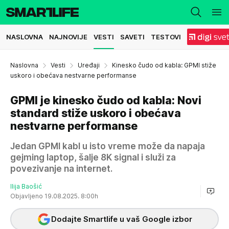
NASLOVNA
NAJNOVIJE
VESTI
SAVETI
TESTOVI
Naslovna
Vesti
Uređaji
Kinesko čudo od kabla: GPMI stiže
uskoro i obećava nestvarne performanse
GPMI je kinesko čudo od kabla: Novi
standard stiže uskoro i obećava
nestvarne performanse
Jedan GPMI kabl u isto vreme može da napaja
gejming laptop, šalje 8K signal i služi za
povezivanje na internet.
Ilija Baošić
Objavljeno 19.08.2025. 8:00h
Dodajte Smartlife u vaš Google izbor