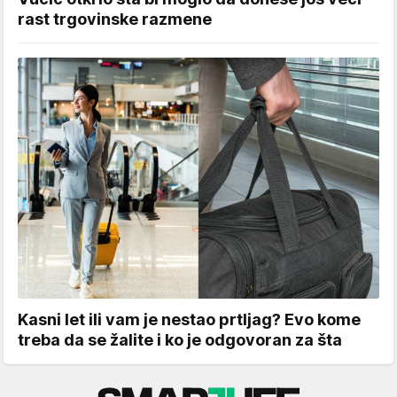
rast trgovinske razmene
Kasni let ili vam je nestao prtljag? Evo kome
treba da se žalite i ko je odgovoran za šta