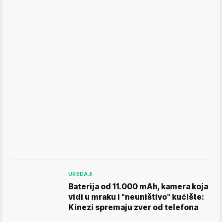
UREĐAJI
Baterija od 11.000 mAh, kamera koja
vidi u mraku i "neuništivo" kućište:
Kinezi spremaju zver od telefona