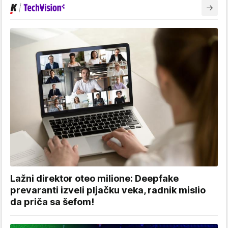
Lažni direktor oteo milione: Deepfake
prevaranti izveli pljačku veka, radnik mislio
da priča sa šefom!