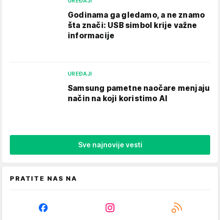
UREĐAJI
Godinama ga gledamo, a ne znamo
šta znači: USB simbol krije važne
informacije
UREĐAJI
Samsung pametne naočare menjaju
način na koji koristimo AI
Sve najnovije vesti
PRATITE NAS NA