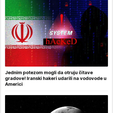
Jednim potezom mogli da otruju čitave
gradove! Iranski hakeri udarili na vodovode u
Americi