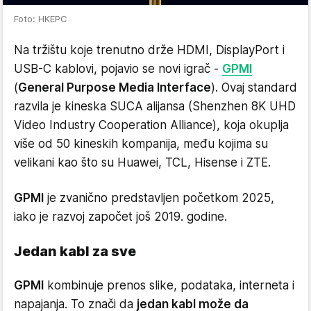
Foto: HKEPC
Na tržištu koje trenutno drže HDMI, DisplayPort i
USB-C kablovi, pojavio se novi igrač -
GPMI
(
General Purpose Media Interface
). Ovaj standard
razvila je kineska SUCA alijansa (Shenzhen 8K UHD
Video Industry Cooperation Alliance), koja okuplja
više od 50 kineskih kompanija, među kojima su
velikani kao što su Huawei, TCL, Hisense i ZTE.
GPMI
je zvanično predstavljen početkom 2025,
iako je razvoj započet još 2019. godine.
Jedan kabl za sve
GPMI
kombinuje prenos slike, podataka, interneta i
napajanja. To znači da
jedan kabl može da