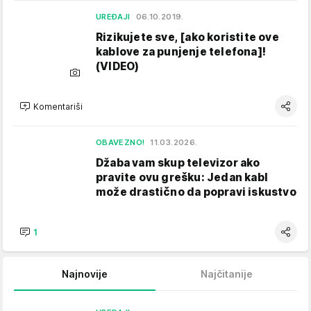
UREĐAJI
06.10.2019.
Rizikujete sve, [ako koristite ove
kablove za punjenje telefona]!
(VIDEO)
Komentariši
OBAVEZNO!
11.03.2026.
Džaba vam skup televizor ako
pravite ovu grešku: Jedan kabl
može drastično da popravi iskustvo
1
Najnovije
Najčitanije