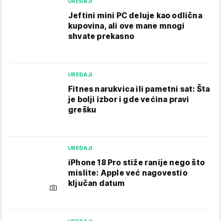
UREĐAJI
Jeftini mini PC deluje kao odlična
kupovina, ali ove mane mnogi
shvate prekasno
UREĐAJI
Fitnes narukvica ili pametni sat: Šta
je bolji izbor i gde većina pravi
grešku
UREĐAJI
iPhone 18 Pro stiže ranije nego što
mislite: Apple već nagovestio
ključan datum