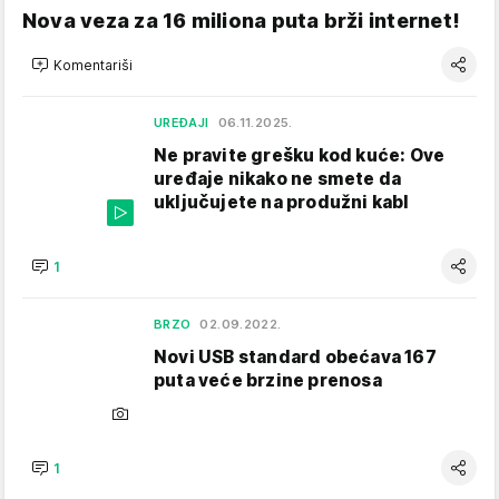
Nova veza za 16 miliona puta brži internet!
Komentariši
UREĐAJI
06.11.2025.
Ne pravite grešku kod kuće: Ove
uređaje nikako ne smete da
uključujete na produžni kabl
1
BRZO
02.09.2022.
Novi USB standard obećava 167
puta veće brzine prenosa
1