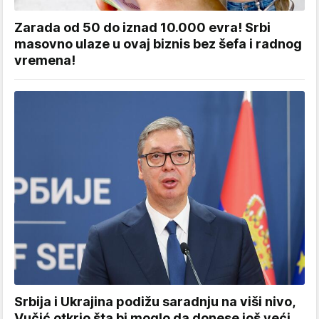
Zarada od 50 do iznad 10.000 evra! Srbi
masovno ulaze u ovaj biznis bez šefa i radnog
vremena!
Srbija i Ukrajina podižu saradnju na viši nivo,
Vučić otkrio šta bi moglo da donese još veći