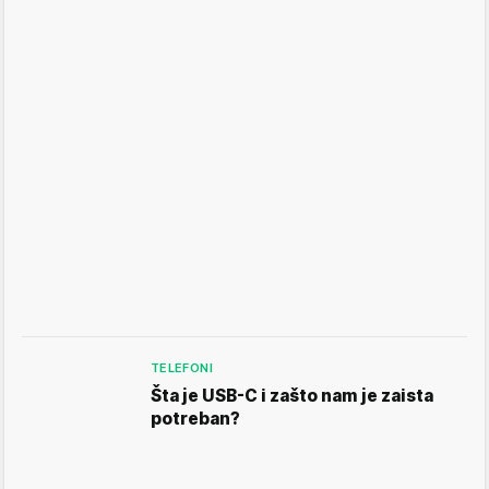
TELEFONI
Šta je USB-C i zašto nam je zaista
potreban?