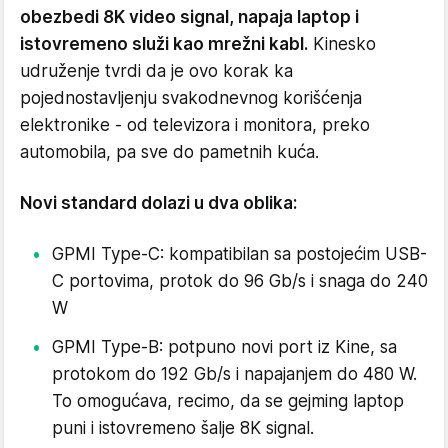
obezbedi 8K video signal, napaja laptop i
istovremeno služi kao mrežni kabl.
Kinesko
udruženje tvrdi da je ovo korak ka
pojednostavljenju svakodnevnog korišćenja
elektronike - od televizora i monitora, preko
automobila, pa sve do pametnih kuća.
Novi standard dolazi u dva oblika:
GPMI Type-C: kompatibilan sa postojećim USB-
C portovima, protok do 96 Gb/s i snaga do 240
W
GPMI Type-B: potpuno novi port iz Kine, sa
protokom do 192 Gb/s i napajanjem do 480 W.
To omogućava, recimo, da se gejming laptop
puni i istovremeno šalje 8K signal.