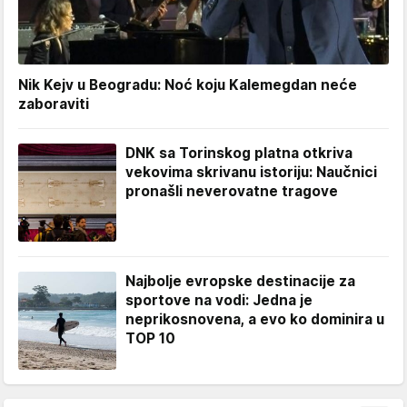
Nik Kejv u Beogradu: Noć koju Kalemegdan neće
zaboraviti
DNK sa Torinskog platna otkriva
vekovima skrivanu istoriju: Naučnici
pronašli neverovatne tragove
Najbolje evropske destinacije za
sportove na vodi: Jedna je
neprikosnovena, a evo ko dominira u
TOP 10