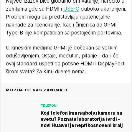
Najveći izazov biće globalno prihvatanje, naročito u
zemljama gde su HDMI i
USB-C
duboko ukorenjeni.
Problem mogu da predstavljaju i potencijalne
naknade za licenciranje, kao i činjenica da GPMI
Type-B nije kompatibilan sa postojećim portovima.
U kineskim medijima GPMI je dočekan sa velikim
oduševljenjem. Ostaje, međutim, pitanje - da li će
ovaj standard uspeti da potisne HDMI i DisplayPort
širom sveta? Za Kinu dileme nema.
MOŽDA ĆE VAS ZANIMATI
TELEFONI
Koji telefon ima najbolju kameru na
svetu? Poznata laboratorija tvrdi -
novi Huawei je neprikosnoveni kralj