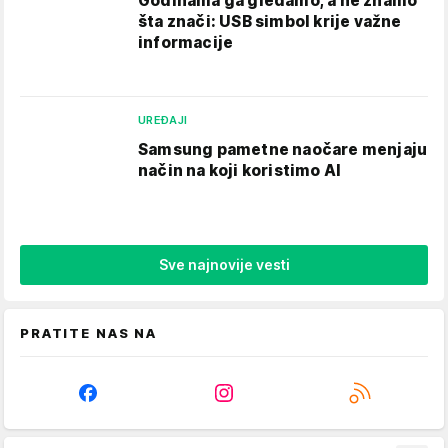
Godinama ga gledamo, a ne znamo
šta znači: USB simbol krije važne
informacije
UREĐAJI
Samsung pametne naočare menjaju
način na koji koristimo AI
Sve najnovije vesti
PRATITE NAS NA