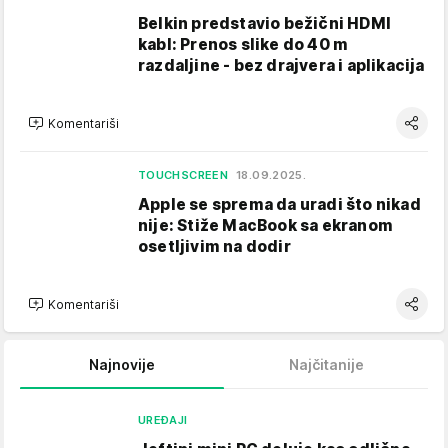
Belkin predstavio bežični HDMI
kabl: Prenos slike do 40 m
razdaljine - bez drajvera i aplikacija
Komentariši
TOUCHSCREEN
18.09.2025.
Apple se sprema da uradi što nikad
nije: Stiže MacBook sa ekranom
osetljivim na dodir
Komentariši
Najnovije
Najčitanije
UREĐAJI