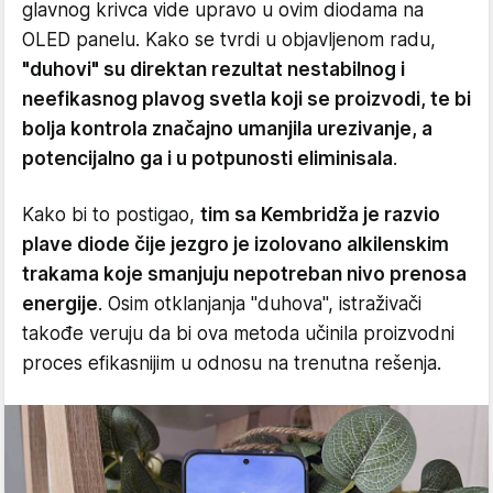
glavnog krivca vide upravo u ovim diodama na
OLED panelu. Kako se tvrdi u objavljenom radu,
"duhovi" su direktan rezultat nestabilnog i
neefikasnog plavog svetla koji se proizvodi, te bi
bolja kontrola značajno umanjila urezivanje, a
potencijalno ga i u potpunosti eliminisala
.
Kako bi to postigao,
tim sa Kembridža je razvio
plave diode čije jezgro je izolovano alkilenskim
trakama koje smanjuju nepotreban nivo prenosa
energije
. Osim otklanjanja "duhova", istraživači
takođe veruju da bi ova metoda učinila proizvodni
proces efikasnijim u odnosu na trenutna rešenja.