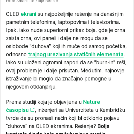
Foto: SmartLife / Ilija Baošić
OLED
ekrani
su najpoželjnije rešenje na današnjim
pametnim telefonima, laptopovima i televizorima.
Ipak, iako nude superiorni prikaz boja, gde je crna
zaista crna, ovi paneli i dalje ne mogu da se
oslobode "duhova" koji ih muče od samog početka,
odnosno
trajnog urezivanja statičnih elemenata
.
Iako su uloženi ogromni napori da se "burn-in" reši,
ovaj problem je i dalje prisutan. Međutim, najnovije
istraživanje bi moglo da značajno pomogne u
njegovom otklanjanju.
Prema studiji koja je objavljena u
Nature
časopisu
, inženjeri sa Univerziteta u Kembridžu
tvrde da su pronašli način koji bi otklonio pojavu
"duhova" na OLED ekranima. Rešenje?
Bolja