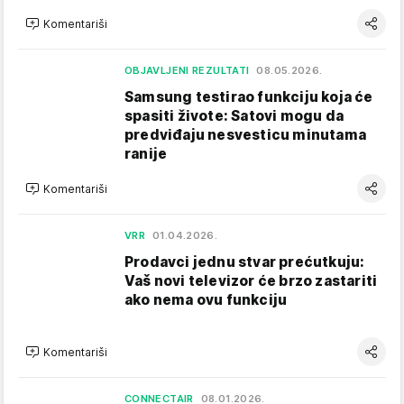
Komentariši
OBJAVLJENI REZULTATI
08.05.2026.
Samsung testirao funkciju koja će
spasiti živote: Satovi mogu da
predviđaju nesvesticu minutama
ranije
Komentariši
VRR
01.04.2026.
Prodavci jednu stvar prećutkuju:
Vaš novi televizor će brzo zastariti
ako nema ovu funkciju
Komentariši
CONNECTAIR
08.01.2026.