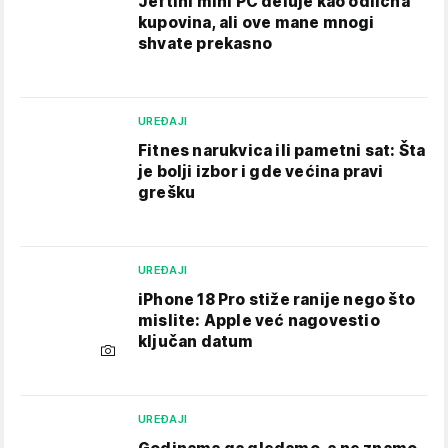
Jeftini mini PC deluje kao odlična
kupovina, ali ove mane mnogi
shvate prekasno
UREĐAJI
Fitnes narukvica ili pametni sat: Šta
je bolji izbor i gde većina pravi
grešku
UREĐAJI
iPhone 18 Pro stiže ranije nego što
mislite: Apple već nagovestio
ključan datum
UREĐAJI