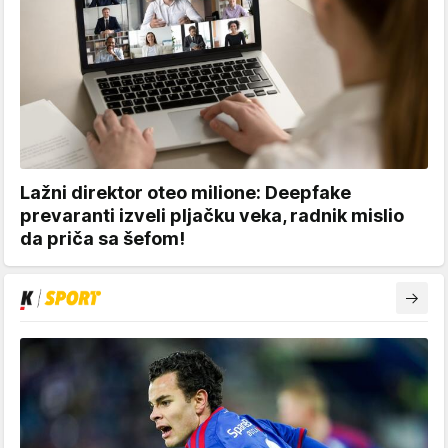
Lažni direktor oteo milione: Deepfake
prevaranti izveli pljačku veka, radnik mislio
da priča sa šefom!