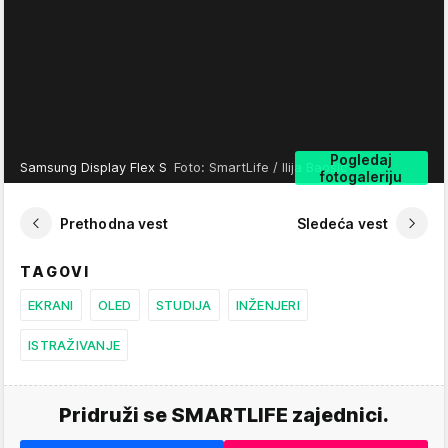
Pogledaj
Samsung Display Flex S
Foto: SmartLife / Ilija Baošić
fotogaleriju
Prethodna vest
Sledeća vest
TAGOVI
EKRANI
OLED
STUDIJA
INŽENJERI
ISTRAŽIVANJE
Pridruži se SMARTLIFE zajednici.