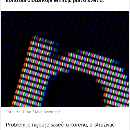
kontrola dioda koje emituju plavo svetlo
.
Foto: YouTube / MultiScience2
Problem je najbolje saseći u korenu, a istraživači