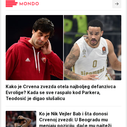
Kako je Crvena zvezda otela najboljeg defanzivca
Evrolige? Kada se sve raspalo kod Parkera,
Teodosić je digao slušalicu
Ko je Nik Vejler Bab i šta donosi
Crvenoj zvezdi: U Beogradu mu
menjaju poziciju, daće mu najteži