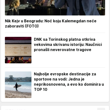
Nik Kejv u Beogradu: Noć koju Kalemegdan neće
zaboraviti (FOTO)
DNK sa Torinskog platna otkriva
vekovima skrivanu istoriju: Naučnici
pronašli neverovatne tragove
Najbolje evropske destinacije za
sportove na vodi: Jedna je
neprikosnovena, a evo ko dominira u
TOP 10