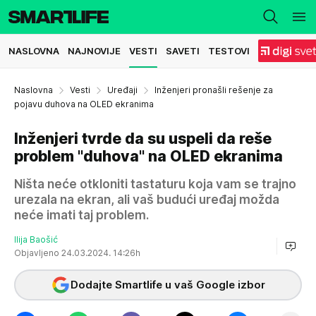
NASLOVNA
NAJNOVIJE
VESTI
SAVETI
TESTOVI
Naslovna
Vesti
Uređaji
Inženjeri pronašli rešenje za
pojavu duhova na OLED ekranima
Inženjeri tvrde da su uspeli da reše
problem "duhova" na OLED ekranima
Ništa neće otkloniti tastaturu koja vam se trajno
urezala na ekran, ali vaš budući uređaj možda
neće imati taj problem.
Ilija Baošić
Objavljeno 24.03.2024. 14:26h
Dodajte Smartlife u vaš Google izbor