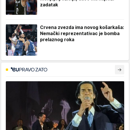
zadatak
Crvena zvezda ima novog košarkaša:
Nemački reprezentativac je bomba
prelaznog roka