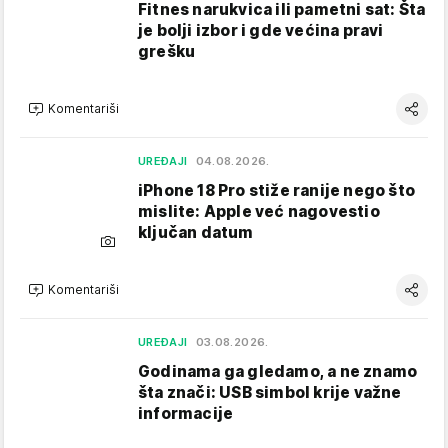
Fitnes narukvica ili pametni sat: Šta
je bolji izbor i gde većina pravi
grešku
Komentariši
UREĐAJI
04.08.2026.
iPhone 18 Pro stiže ranije nego što
mislite: Apple već nagovestio
ključan datum
Komentariši
UREĐAJI
03.08.2026.
Godinama ga gledamo, a ne znamo
šta znači: USB simbol krije važne
informacije