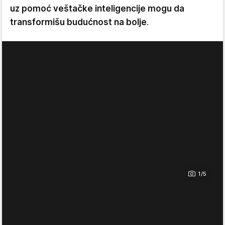
uz pomoć veštačke inteligencije mogu da
transformišu budućnost na bolje
.
1/5