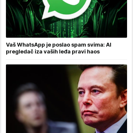
Vaš WhatsApp je poslao spam svima: AI
pregledač iza vaših leđa pravi haos