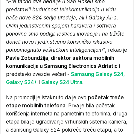
"Pre tačno dve nedelje u San Hoseu smo
predstavili budućnost telekomunikacija u vidu
naše nove S24 serije uređaja, ali i Galaxy AI-a.
Ovim jedinstvenim spojem hardvera i softvera
ponovno smo podigli lestvicu inovacija i na tržište
doneli novo i jedinstveno korisničko iskustvo
potpomognuto veštačkom inteligencijom"
, rekao je
Pavle Zobundžija, direktor sektora mobilnih
komunikacija u Samsung Electronics Adriatic
i
predstavio zvezde večeri -
Samsung Galaxy S24,
Galaxy S24+
i
Galaxy S24 Ultra
.
Na promociji je istaknuto da je ovo
početak treće
etape mobilnih telefona
. Prva je bila početak
korišćenja interneta na pametnim telefonima, druga
etapa bila je ugrađivanje vrhunskih sistema kamera,
a Samsung Galaxy S24 pokreće treću etapu, a to