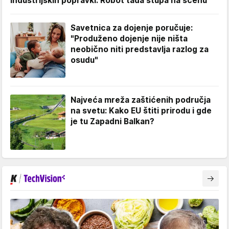
industrijskih popravki: Robot tada stupa na scenu
Savetnica za dojenje poručuje:
"Produženo dojenje nije ništa
neobično niti predstavlja razlog za
osudu"
Najveća mreža zaštićenih područja
na svetu: Kako EU štiti prirodu i gde
je tu Zapadni Balkan?