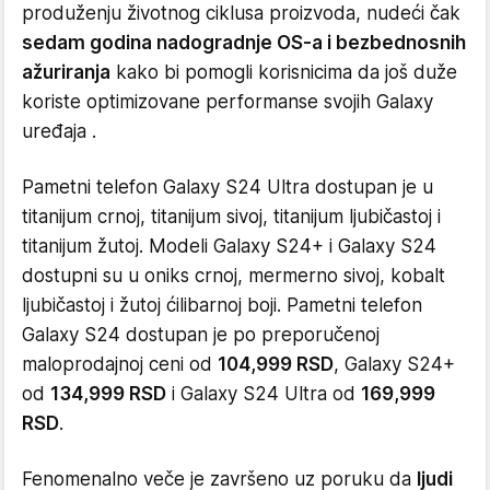
produženju životnog ciklusa proizvoda, nudeći čak
sedam godina nadogradnje OS-a i bezbednosnih
ažuriranja
kako bi pomogli korisnicima da još duže
koriste optimizovane performanse svojih Galaxy
uređaja .
Pametni telefon Galaxy S24 Ultra dostupan je u
titanijum crnoj, titanijum sivoj, titanijum ljubičastoj i
titanijum žutoj. Modeli Galaxy S24+ i Galaxy S24
dostupni su u oniks crnoj, mermerno sivoj, kobalt
ljubičastoj i žutoj ćilibarnoj boji. Pametni telefon
Galaxy S24 dostupan je po preporučenoj
maloprodajnoj ceni od
104,999 RSD
, Galaxy S24+
od
134,999 RSD
i Galaxy S24 Ultra od
169,999
RSD
.
Fenomenalno veče je završeno uz poruku da
ljudi