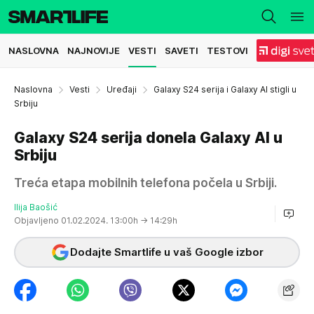
NASLOVNA
NAJNOVIJE
VESTI
SAVETI
TESTOVI
Naslovna
Vesti
Uređaji
Galaxy S24 serija i Galaxy AI stigli u
Srbiju
Galaxy S24 serija donela Galaxy AI u
Srbiju
Treća etapa mobilnih telefona počela u Srbiji.
Ilija Baošić
Objavljeno 01.02.2024. 13:00h
→ 14:29h
Dodajte Smartlife u vaš Google izbor