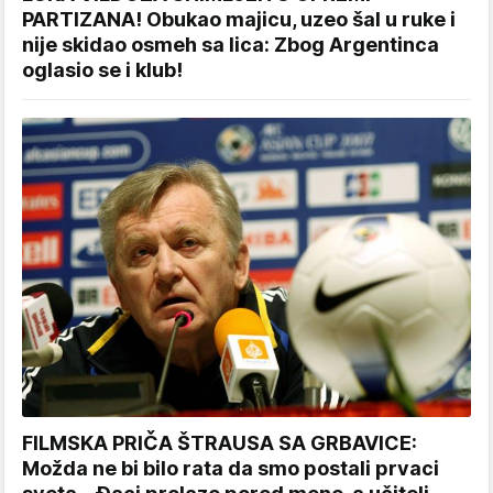
PARTIZANA! Obukao majicu, uzeo šal u ruke i
nije skidao osmeh sa lica: Zbog Argentinca
oglasio se i klub!
FILMSKA PRIČA ŠTRAUSA SA GRBAVICE:
Možda ne bi bilo rata da smo postali prvaci