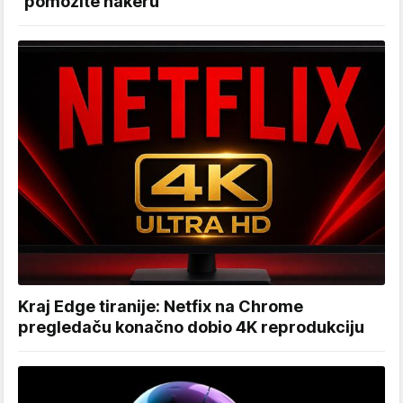
"pomozite hakeru"
Kraj Edge tiranije: Netfix na Chrome
pregledaču konačno dobio 4K reprodukciju