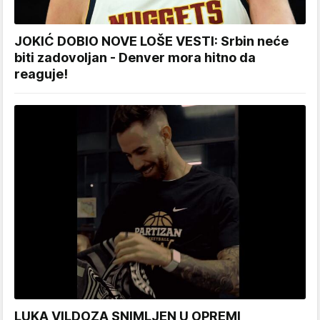
JOKIĆ DOBIO NOVE LOŠE VESTI: Srbin neće
biti zadovoljan - Denver mora hitno da
reaguje!
LUKA VILDOZA SNIMLJEN U OPREMI