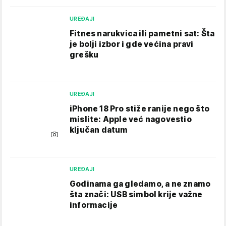
UREĐAJI
Fitnes narukvica ili pametni sat: Šta
je bolji izbor i gde većina pravi
grešku
UREĐAJI
iPhone 18 Pro stiže ranije nego što
mislite: Apple već nagovestio
ključan datum
UREĐAJI
Godinama ga gledamo, a ne znamo
šta znači: USB simbol krije važne
informacije