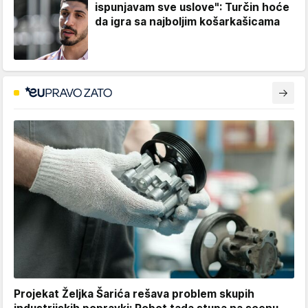
ispunjavam sve uslove": Turčin hoće
da igra sa najboljim košarkašicama
Projekat Željka Šarića rešava problem skupih