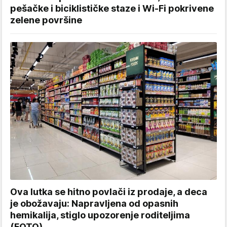
pešačke i biciklističke staze i Wi-Fi pokrivene
zelene površine
Ova lutka se hitno povlači iz prodaje, a deca
je obožavaju: Napravljena od opasnih
hemikalija, stiglo upozorenje roditeljima
(FOTO)