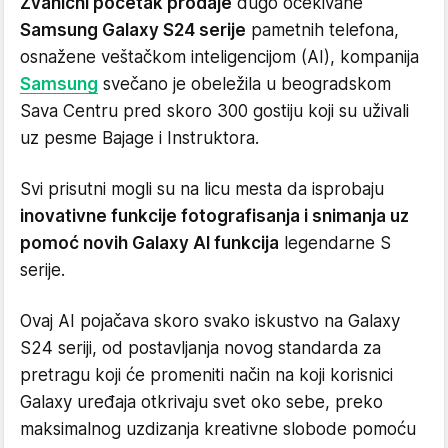
Zvanični početak prodaje
dugo očekivane
Samsung Galaxy S24 serije
pametnih telefona,
osnažene veštačkom inteligencijom (AI), kompanija
Samsung
svečano je obeležila u beogradskom
Sava Centru pred skoro 300 gostiju koji su uživali
uz pesme Bajage i Instruktora.
Svi prisutni mogli su na licu mesta da isprobaju
inovativne funkcije fotografisanja i snimanja uz
pomoć novih Galaxy AI funkcija
legendarne S
serije.
Ovaj AI pojačava skoro svako iskustvo na Galaxy
S24 seriji, od postavljanja novog standarda za
pretragu koji će promeniti način na koji korisnici
Galaxy uređaja otkrivaju svet oko sebe, preko
maksimalnog uzdizanja kreativne slobode pomoću