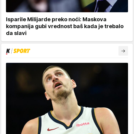
Isparile Milijarde preko noći: Maskova
kompanija gubi vrednost baš kada je trebalo
da slavi