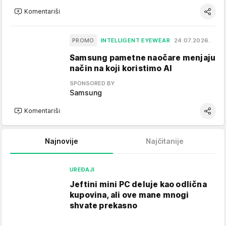
Komentariši
PROMO
INTELLIGENT EYEWEAR
24.07.2026.
Samsung pametne naočare menjaju
način na koji koristimo AI
SPONSORED BY
Samsung
Komentariši
Najnovije
Najčitanije
UREĐAJI
Jeftini mini PC deluje kao odlična
kupovina, ali ove mane mnogi
shvate prekasno