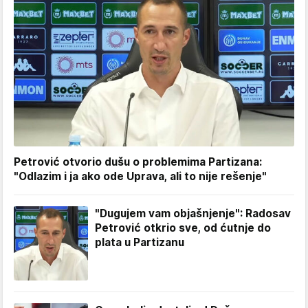
Petrović otvorio dušu o problemima Partizana:
"Odlazim i ja ako ode Uprava, ali to nije rešenje"
"Dugujem vam objašnjenje": Radosav
Petrović otkrio sve, od ćutnje do
plata u Partizanu