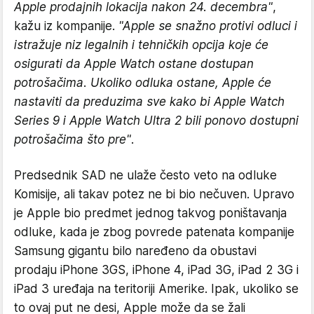
Apple prodajnih lokacija nakon 24. decembra"
,
kažu iz kompanije.
"Apple se snažno protivi odluci i
istražuje niz legalnih i tehničkih opcija koje će
osigurati da Apple Watch ostane dostupan
potrošačima. Ukoliko odluka ostane, Apple će
nastaviti da preduzima sve kako bi Apple Watch
Series 9 i Apple Watch Ultra 2 bili ponovo dostupni
potrošačima što pre"
.
Predsednik SAD ne ulaže često veto na odluke
Komisije, ali takav potez ne bi bio nečuven. Upravo
je Apple bio predmet jednog takvog poništavanja
odluke, kada je zbog povrede patenata kompanije
Samsung gigantu bilo naređeno da obustavi
prodaju iPhone 3GS, iPhone 4, iPad 3G, iPad 2 3G i
iPad 3 uređaja na teritoriji Amerike. Ipak, ukoliko se
to ovaj put ne desi, Apple može da se žali