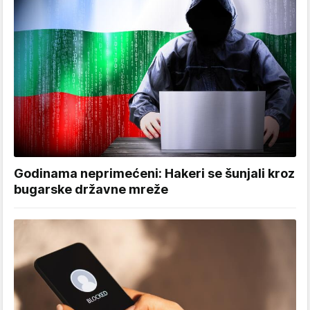
Godinama neprimećeni: Hakeri se šunjali kroz
bugarske državne mreže