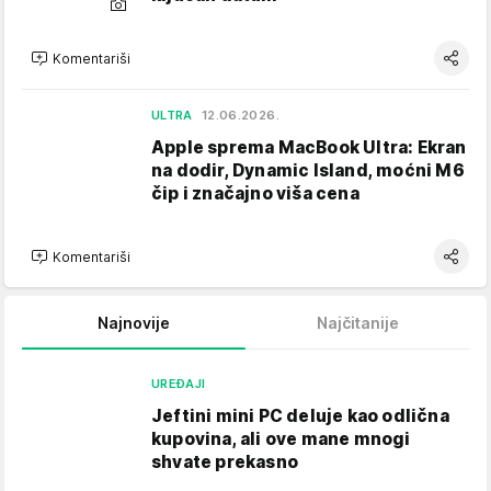
Komentariši
ULTRA
12.06.2026.
Apple sprema MacBook Ultra: Ekran
na dodir, Dynamic Island, moćni M6
čip i značajno viša cena
Komentariši
Najnovije
Najčitanije
UREĐAJI
Jeftini mini PC deluje kao odlična
kupovina, ali ove mane mnogi
shvate prekasno