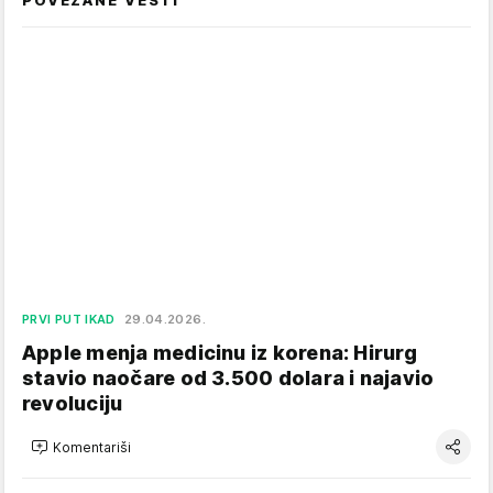
POVEZANE VESTI
PRVI PUT IKAD
29.04.2026.
Apple menja medicinu iz korena: Hirurg
stavio naočare od 3.500 dolara i najavio
revoluciju
Komentariši