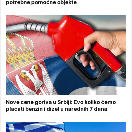
potrebne pomoćne objekte
Nove cene goriva u Srbiji: Evo koliko ćemo
plaćati benzin i dizel u narednih 7 dana