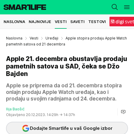
NASLOVNA
NAJNOVIJE
VESTI
SAVETI
TESTOVI
Naslovna
Vesti
Uređaji
Apple stopira prodaju Apple Watch
pametnih satova od 21 decembra
Apple 21. decembra obustavlja prodaju
pametnih satova u SAD, čeka se Džo
Bajden
Apple se priprema da od 21. decembra stopira
onlajn prodaju Apple Watch uređaja, kao i
prodaju u svojim radnjama od 24. decembra.
Ilija Baošić
Objavljeno 20.12.2023. 14:29h
→ 14:37h
Dodajte Smartlife u vaš Google izbor