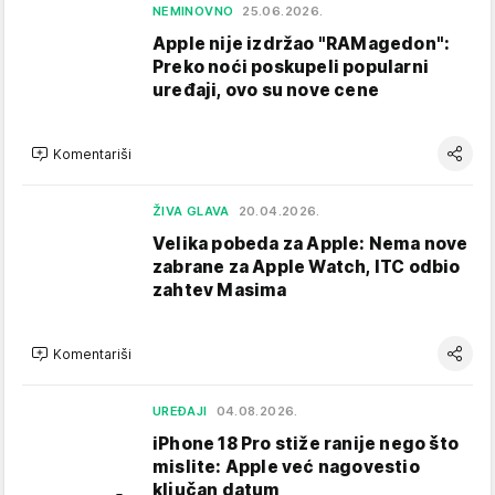
NEMINOVNO
25.06.2026.
Apple nije izdržao "RAMagedon":
Preko noći poskupeli popularni
uređaji, ovo su nove cene
Komentariši
ŽIVA GLAVA
20.04.2026.
Velika pobeda za Apple: Nema nove
zabrane za Apple Watch, ITC odbio
zahtev Masima
Komentariši
UREĐAJI
04.08.2026.
iPhone 18 Pro stiže ranije nego što
mislite: Apple već nagovestio
ključan datum