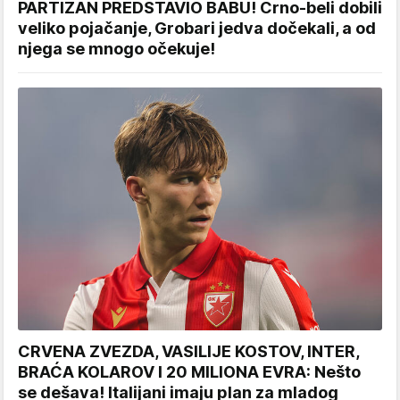
PARTIZAN PREDSTAVIO BABU! Crno-beli dobili
veliko pojačanje, Grobari jedva dočekali, a od
njega se mnogo očekuje!
CRVENA ZVEZDA, VASILIJE KOSTOV, INTER,
BRAĆA KOLAROV I 20 MILIONA EVRA: Nešto
se dešava! Italijani imaju plan za mladog