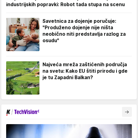
industrijskih popravki: Robot tada stupa na scenu
Savetnica za dojenje poručuje:
"Produženo dojenje nije ništa
neobično niti predstavlja razlog za
osudu"
Najveća mreža zaštićenih područja
na svetu: Kako EU štiti prirodu i gde
je tu Zapadni Balkan?