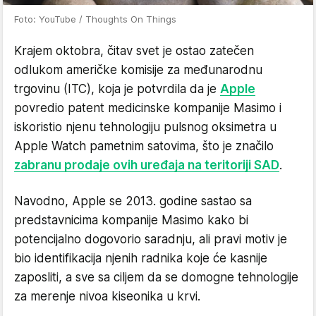
Foto: YouTube / Thoughts On Things
Krajem oktobra, čitav svet je ostao zatečen
odlukom američke komisije za međunarodnu
trgovinu (ITC), koja je potvrdila da je
Apple
povredio patent medicinske kompanije Masimo i
iskoristio njenu tehnologiju pulsnog oksimetra u
Apple Watch pametnim satovima, što je značilo
zabranu prodaje ovih uređaja na teritoriji SAD
.
Navodno, Apple se 2013. godine sastao sa
predstavnicima kompanije Masimo kako bi
potencijalno dogovorio saradnju, ali pravi motiv je
bio identifikacija njenih radnika koje će kasnije
zaposliti, a sve sa ciljem da se domogne tehnologije
za merenje nivoa kiseonika u krvi.