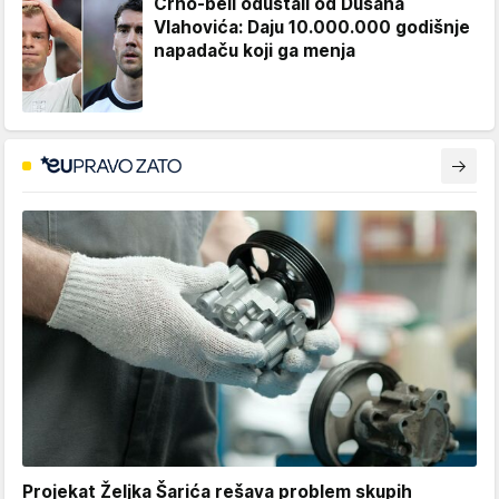
Crno-beli odustali od Dušana
Vlahovića: Daju 10.000.000 godišnje
napadaču koji ga menja
Projekat Željka Šarića rešava problem skupih