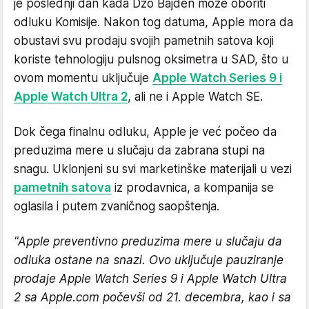
je poslednji dan kada Džo Bajden može oboriti
odluku Komisije. Nakon tog datuma, Apple mora da
obustavi svu prodaju svojih pametnih satova koji
koriste tehnologiju pulsnog oksimetra u SAD, što u
ovom momentu uključuje
Apple Watch Series 9 i
Apple Watch Ultra 2
, ali ne i Apple Watch SE.
Dok čega finalnu odluku, Apple je već počeo da
preduzima mere u slučaju da zabrana stupi na
snagu. Uklonjeni su svi marketinške materijali u vezi
pametnih satova
iz prodavnica, a kompanija se
oglasila i putem zvaničnog saopštenja.
"Apple preventivno preduzima mere u slučaju da
odluka ostane na snazi. Ovo uključuje pauziranje
prodaje Apple Watch Series 9 i Apple Watch Ultra
2 sa Apple.com počevši od 21. decembra, kao i sa