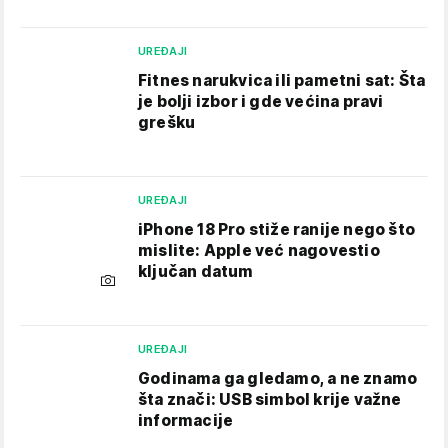
UREĐAJI
Fitnes narukvica ili pametni sat: Šta
je bolji izbor i gde većina pravi
grešku
UREĐAJI
iPhone 18 Pro stiže ranije nego što
mislite: Apple već nagovestio
ključan datum
UREĐAJI
Godinama ga gledamo, a ne znamo
šta znači: USB simbol krije važne
informacije