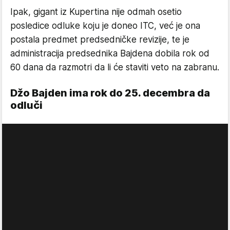
Ipak, gigant iz Kupertina nije odmah osetio
posledice odluke koju je doneo ITC, već je ona
postala predmet predsedničke revizije, te je
administracija predsednika Bajdena dobila rok od
60 dana da razmotri da li će staviti veto na zabranu.
Džo Bajden ima rok do 25. decembra da
odluči