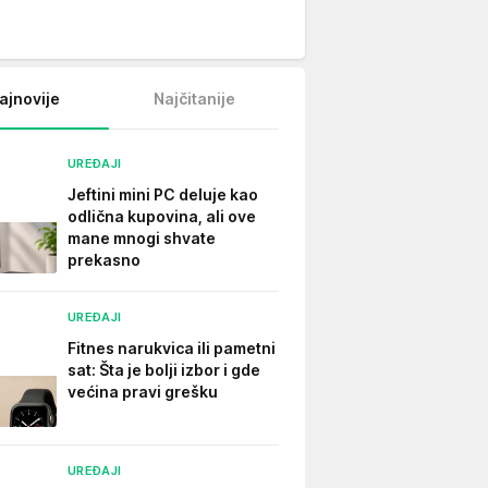
ajnovije
Najčitanije
UREĐAJI
Jeftini mini PC deluje kao
odlična kupovina, ali ove
mane mnogi shvate
prekasno
UREĐAJI
Fitnes narukvica ili pametni
sat: Šta je bolji izbor i gde
većina pravi grešku
UREĐAJI