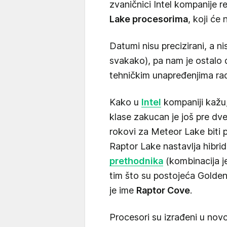
zvaničnici Intel kompanije r
Lake procesorima
, koji će
Datumi nisu precizirani, a n
svakako), pa nam je ostalo 
tehničkim unapređenjima rad
Kako u
Intel
kompaniji kažu,
klase zakucan je još pre dve
rokovi za Meteor Lake biti
Raptor Lake nastavlja hibri
prethodnika
(kombinacija je
tim što su postojeća Golde
je ime
Raptor Cove
.
Procesori su izrađeni u no