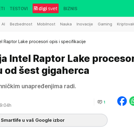
TI
TESTOVI
BIZNIS
AI
Bezbednost
Mobilnost
Nauka
Inovacije
Gaming
Kriptoval
el Raptor Lake procesori opis i specifikacije
a Intel Raptor Lake proceso
u od šest gigaherca
hničkim unapređenjima radi.
1
9:04h
 Smartlife u vaš Google izbor