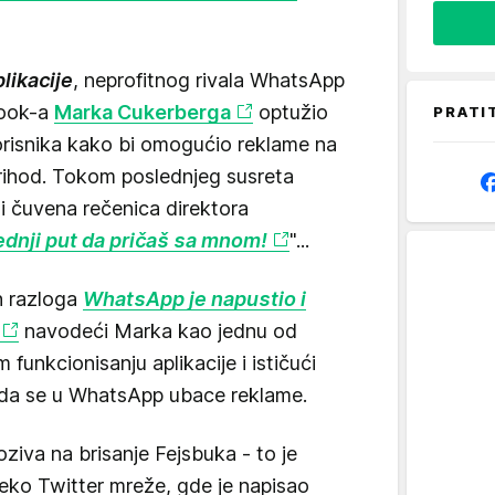
plikacije
, neprofitnog rivala WhatsApp
book-a
Marka Cukerberga
optužio
PRATI
korisnika kako bi omogućio reklame na
prihod. Tokom poslednjeg susreta
i čuvena rečenica direktora
lednji put da pričaš sa mnom!
"...
h razloga
WhatsApp je napustio i
navodeći Marka kao jednu od
funkcionisanju aplikacije i ističući
 da se u WhatsApp ubace reklame.
ziva na brisanje Fejsbuka - to je
preko Twitter mreže, gde je napisao