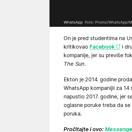
WhatsApp
Foto: Promo/WhatsApp/
On je pred studentima na Uni
kritikovao
Facebook
i dr
kompanije, jer su previše fok
The Sun
.
Ekton je 2014. godine prod
WhatsApp kompanijii za 14 mi
napustio 2017. godine, jer s
oglasne poruke treba da se
poruka.
Pročitajte i ovo:
Messenger 