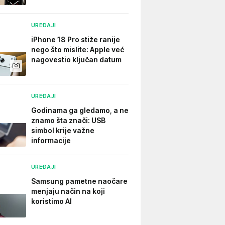
UREĐAJI
iPhone 18 Pro stiže ranije
nego što mislite: Apple već
nagovestio ključan datum
UREĐAJI
Godinama ga gledamo, a ne
znamo šta znači: USB
simbol krije važne
informacije
UREĐAJI
Samsung pametne naočare
menjaju način na koji
koristimo AI