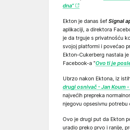
dna“
Ekton je danas šef
Signal a
aplikaciji, a direktora Face
je da trguje s privatnošću 
svojoj platformi i povećao 
Ekton-Cukerberg nastala je 
Facebook-a "
Ovo ti je pos
Ubrzo nakon Ektona, iz isti
drugi osnivač - Jan Koum -
najvećih prepreka normalnom 
njegovu opsesivnu potrebu
Ovo je drugi put da Ekton po
uradio preko prvo i ranije, 