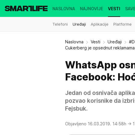
NASLOVNA
NAJNOVIJE
VESTI
SAVE
Telefoni
Uređaji
Aplikacije
Platforme
Naslovna
Vesti
Uređaji
#D
Cukerberg je opsednut reklamama
WhatsApp osn
Facebook: Hoć
Jedan od osnivača aplika
pozvao korisnike da izbri
Fejsbuk.
Objavljeno 16.03.2019. 14:58h
→ 1