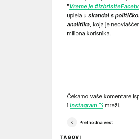
"
Vreme je #IzbrisiteFaceb
uplela u
skandal s politič
analitika
, koja je neovlašće
miliona korisnika.
Čekamo vaše komentare isp
i
Instagram
mreži.
Prethodna vest
TAGOVI