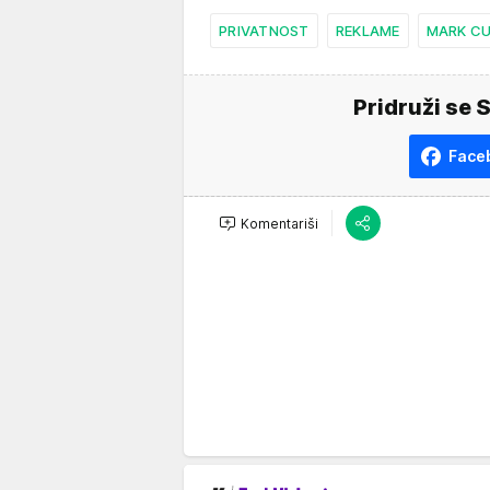
PRIVATNOST
REKLAME
MARK C
Pridruži se 
Face
Komentariši