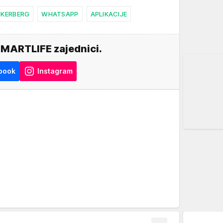
UKERBERG
WHATSAPP
APLIKACIJE
SMARTLIFE zajednici.
book
Instagram