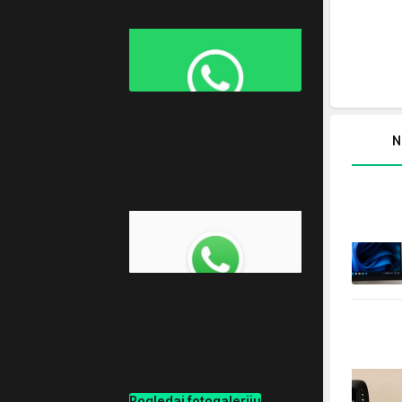
N
Pogledaj fotogaleriju