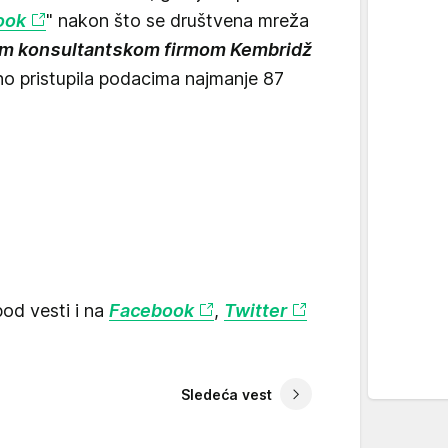
ook
" nakon što se društvena mreža
kom konsultantskom firmom Kembridž
no pristupila podacima najmanje 87
od vesti i na
Facebook
,
Twitter
Sledeća vest