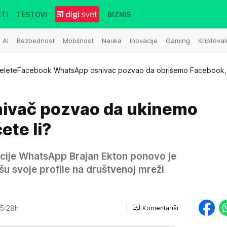
TI
TESTOVI
BIZNIS
AI
Bezbednost
Mobilnost
Nauka
Inovacije
Gaming
Kriptoval
eleteFacebook WhatsApp osnivac pozvao da obrišemo Facebook,
ivač pozvao da ukinemo
ete li?
cije WhatsApp Brajan Ekton ponovo je
šu svoje profile na društvenoj mreži
5:28h
Komentariši