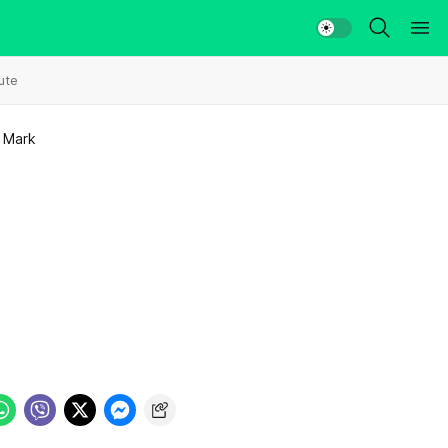
ute
 Mark