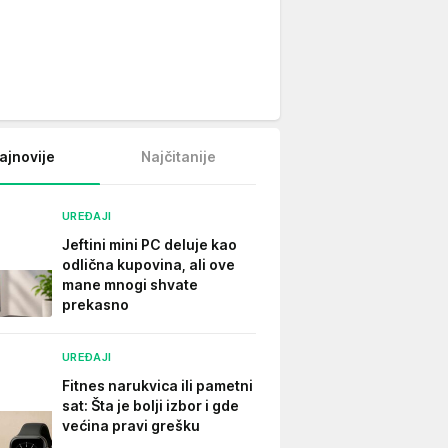
ajnovije
Najčitanije
UREĐAJI
Jeftini mini PC deluje kao
odlična kupovina, ali ove
mane mnogi shvate
prekasno
UREĐAJI
Fitnes narukvica ili pametni
sat: Šta je bolji izbor i gde
većina pravi grešku