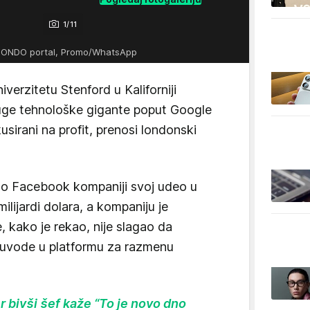
1/11
MONDO portal, Promo/WhatsApp
verzitetu Stenford u Kaliforniji
uge tehnološke gigante poput Google
usirani na profit, prenosi londonski
ao Facebook kompaniji svoj udeo u
lijardi dolara, a kompaniju je
e, kako je rekao, nije slagao da
 uvode u platformu za razmenu
bivši šef kaže “To je novo dno