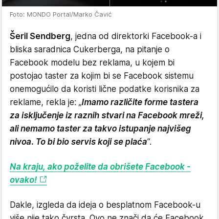
Foto: MONDO Portal/Marko Čavić
Šeril Sendberg
, jedna od direktorki Facebook-a i
bliska saradnica Cukerberga, na pitanje o
Facebook modelu bez reklama, u kojem bi
postojao taster za kojim bi se Facebook sistemu
onemogućilo da koristi lične podatke korisnika za
reklame, rekla je: „
Imamo različite forme tastera
za isključenje iz raznih stvari na Facebook mreži,
ali nemamo taster za takvo istupanje najvišeg
nivoa. To bi bio servis koji se plaća
“.
Na kraju, ako poželite da obrišete Facebook -
ovako!
Dakle, izgleda da ideja o besplatnom Facebook-u
više nije tako čvrsta. Ovo ne znači da će Facebook