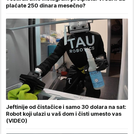
plaćate 250 dinara mesečno?
Jeftinije od čistačice i samo 30 dolara na sat:
Robot koji ulazi u vaš dom i čisti umesto vas
(VIDEO)