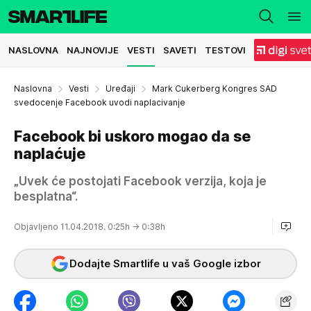
NASLOVNA
NAJNOVIJE
VESTI
SAVETI
TESTOVI
Naslovna
Vesti
Uređaji
Mark Cukerberg Kongres SAD
svedocenje Facebook uvodi naplacivanje
Facebook bi uskoro mogao da se
naplaćuje
„Uvek će postojati Facebook verzija, koja je
besplatna“.
Objavljeno 11.04.2018. 0:25h
→ 0:38h
Dodajte Smartlife u vaš Google izbor