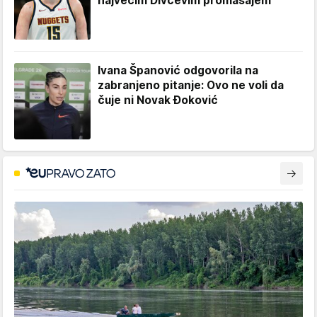
najvećim Divčevim promašajem
Ivana Španović odgovorila na
zabranjeno pitanje: Ovo ne voli da
čuje ni Novak Đoković