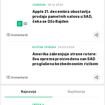
ZABRANA
20.12.2023.
Apple 21. decembra obustavlja
prodaju pametnih satova u SAD,
čeka se Džo Bajden
Komentariši
RIZIČNA OPREMA
24.03.2026.
Amerika zabranjuje strane rutere:
Sva oprema proizvedena van SAD
proglašena bezbednosnim rizikom
Komentariši
Najnovije
Najčitanije
UREĐAJI