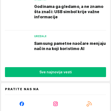
Godinama ga gledamo, a ne znamo
šta znači: USB simbol krije važne
informacije
UREĐAJI
Samsung pametne naočare menjaju
način na koji koristimo AI
Sve najnovije vesti
PRATITE NAS NA