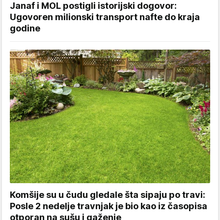
Janaf i MOL postigli istorijski dogovor:
Ugovoren milionski transport nafte do kraja
godine
Komšije su u čudu gledale šta sipaju po travi:
Posle 2 nedelje travnjak je bio kao iz časopisa
otporan na sušu i gaženje