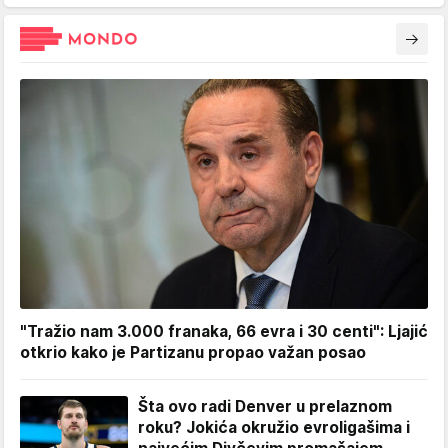
"Tražio nam 3.000 franaka, 66 evra i 30 centi": Ljajić
otkrio kako je Partizanu propao važan posao
Šta ovo radi Denver u prelaznom
roku? Jokića okružio evroligašima i