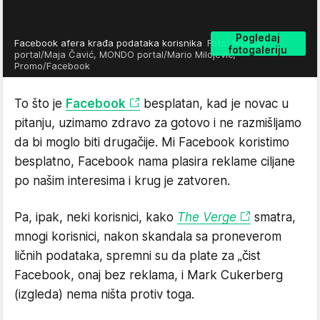
Pogledaj
Facebook afera krađa podataka korisnika
Foto: MONDO
fotogaleriju
portal/Maja Čavić, MONDO portal/Mario Milojević,
Promo/Facebook
To što je
Facebook
besplatan, kad je novac u
pitanju, uzimamo zdravo za gotovo i ne razmišljamo
da bi moglo biti drugačije. Mi Facebook koristimo
besplatno, Facebook nama plasira reklame ciljane
po našim interesima i krug je zatvoren.
Pa, ipak, neki korisnici, kako
The Verge
smatra,
mnogi korisnici, nakon skandala sa proneverom
ličnih podataka, spremni su da plate za „čist
Facebook, onaj bez reklama, i Mark Cukerberg
(izgleda) nema ništa protiv toga.