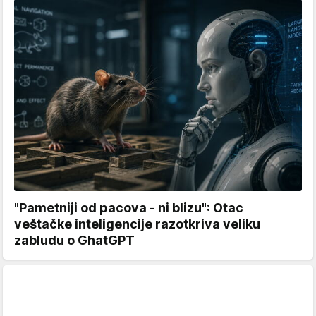
"Pametniji od pacova - ni blizu": Otac
veštačke inteligencije razotkriva veliku
zabludu o GhatGPT