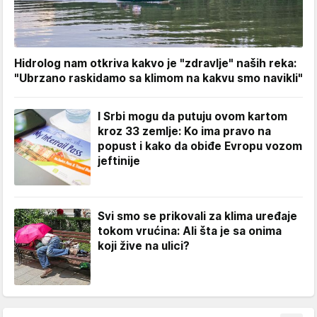
Hidrolog nam otkriva kakvo je "zdravlje" naših reka:
"Ubrzano raskidamo sa klimom na kakvu smo navikli"
I Srbi mogu da putuju ovom kartom
kroz 33 zemlje: Ko ima pravo na
popust i kako da obiđe Evropu vozom
jeftinije
Svi smo se prikovali za klima uređaje
tokom vrućina: Ali šta je sa onima
koji žive na ulici?