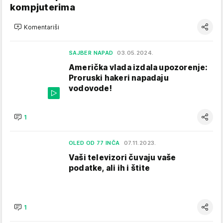
kompjuterima
Komentariši
SAJBER NAPAD
03.05.2024.
Američka vlada izdala upozorenje:
Proruski hakeri napadaju
vodovode!
1
OLED OD 77 INČA
07.11.2023.
Vaši televizori čuvaju vaše
podatke, ali ih i štite
1