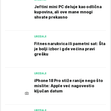
Jeftini mini PC deluje kao odlična
kupovina, ali ove mane mnogi
shvate prekasno
UREĐAJI
Fitnes narukvica ili pametni sat: Šta
je bolji izbor i gde većina pravi
grešku
UREĐAJI
iPhone 18 Pro stiže ranije nego što
mislite: Apple već nagovestio
ključan datum
UREĐAJI