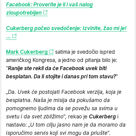
Facebook: Proverite je li i vaš nalog
zloupotrebljen
Cukerberg počeo svedočenje: Izvinite, žao mi je!
...
Mark Cukerberg
satima je svedočio ispred
američkog Kongresa, a jedno od pitanja bilo je:
"
Ranije ste rekli da će Facebook uvek biti
besplatan. Da li stojite i danas pri tom stavu?
"
„
Da. Uvek će postojati Facebook verzija, koja je
besplatna. Naša je misija da pokušamo da
pomognemo ljudima da se povežu sa svima u
svetu i da svet zbližimo
“, rekao je
Cukerberg
i
nastavio: „
U tom cilju jasno nam je da moramo da
isporučimo servis koji svi mogu da priušte
“.