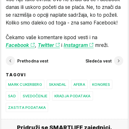
danas ili uskoro početi da se plaća. Ne, to znači da
se razmišlja o opciji naplate sadržaja, ko to poželi.
Koliko smo daleko od toga - zna samo Facebook!
Čekamo vaše komentare ispod vesti i na
Facebook
,
Twitter
i
Instagram
mreži.
Prethodna vest
Sledeća vest
TAGOVI
MARK CUKERBERG
SKANDAL
AFERA
KONGRES
SAD
SVEDOČENJE
KRADJA PODATAKA
ZASTITA PODATAKA
Pridruži se SMARTLIFE zajednici.