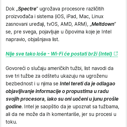
Dok „
Spectre
“ ugrožava procesore različitih
proizvođača i sistema (iOS, iPad, Mac, Linux
zasnovani uređaji, tvOS, AMD, ARM), „
Meltdown
“
se, pre svega, pojavljuje u čipovima koje je Intel
napravio, objašnjava list.
Nije sve tako loše - Wi-Fi će postati brži (Intel)
Govoreći o slučaju američkih tužbi, list navodi da
sve tri tužbe za odštetu ukazuju na ugroženu
bezbednost i u njima se
Intel tereti da je odlagao
objavljivanje informacije o propustima u radu
svojih procesora, iako su oni uočeni u junu prošle
godine
. Intel je saopštio da je upoznat sa tužbama,
ali da ne može da ih komentariše, jer su procesi u
toku.