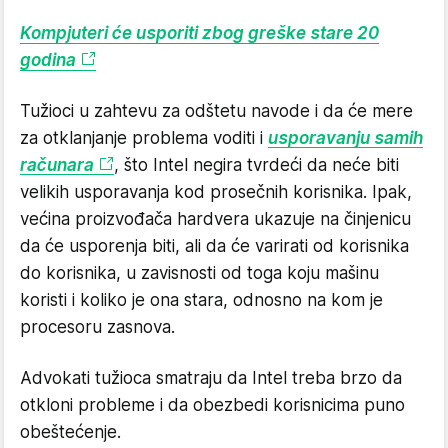
Kompjuteri će usporiti zbog greške stare 20
godina
Tužioci u zahtevu za odštetu navode i da će mere
za otklanjanje problema voditi i
usporavanju samih
računara
, što Intel negira tvrdeći da neće biti
velikih usporavanja kod prosečnih korisnika. Ipak,
većina proizvođača hardvera ukazuje na činjenicu
da će usporenja biti, ali da će varirati od korisnika
do korisnika, u zavisnosti od toga koju mašinu
koristi i koliko je ona stara, odnosno na kom je
procesoru zasnova.
Advokati tužioca smatraju da Intel treba brzo da
otkloni probleme i da obezbedi korisnicima puno
obeštećenje.