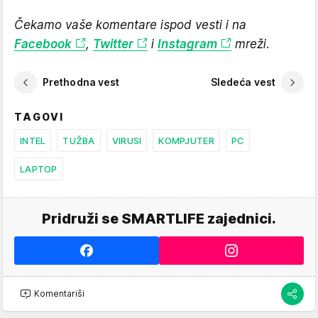
Čekamo vaše komentare ispod vesti i na
Facebook
,
Twitter
i
Instagram
mreži.
Prethodna vest
Sledeća vest
TAGOVI
INTEL
TUŽBA
VIRUSI
KOMPJUTER
PC
LAPTOP
Pridruži se SMARTLIFE zajednici.
Komentariši