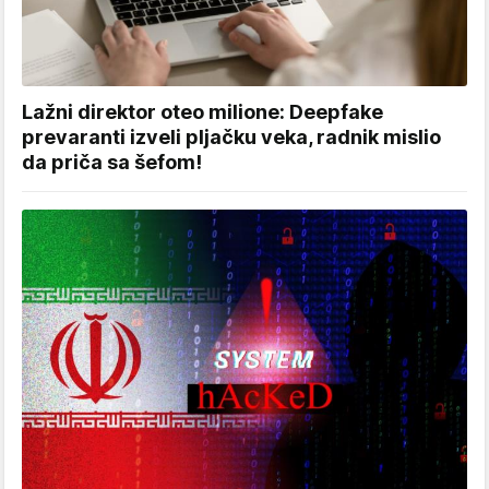
Lažni direktor oteo milione: Deepfake
prevaranti izveli pljačku veka, radnik mislio
da priča sa šefom!