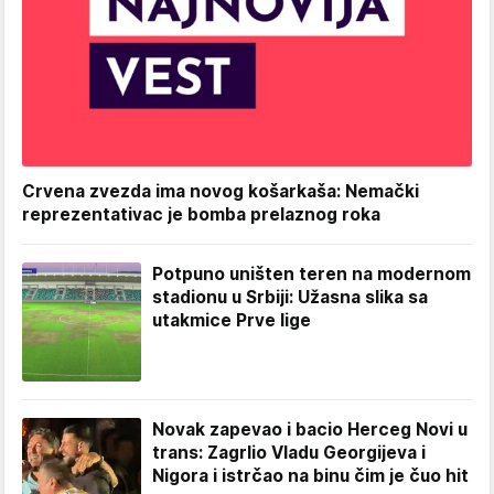
Crvena zvezda ima novog košarkaša: Nemački
reprezentativac je bomba prelaznog roka
Potpuno uništen teren na modernom
stadionu u Srbiji: Užasna slika sa
utakmice Prve lige
Novak zapevao i bacio Herceg Novi u
trans: Zagrlio Vladu Georgijeva i
Nigora i istrčao na binu čim je čuo hit