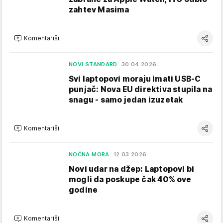
zahtev Masima
Komentariši
NOVI STANDARD
30.04.2026.
Svi laptopovi moraju imati USB-C
punjač: Nova EU direktiva stupila na
snagu - samo jedan izuzetak
Komentariši
NOĆNA MORA
12.03.2026.
Novi udar na džep: Laptopovi bi
mogli da poskupe čak 40% ove
godine
Komentariši