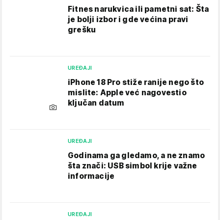
Fitnes narukvica ili pametni sat: Šta
je bolji izbor i gde većina pravi
grešku
UREĐAJI
iPhone 18 Pro stiže ranije nego što
mislite: Apple već nagovestio
ključan datum
UREĐAJI
Godinama ga gledamo, a ne znamo
šta znači: USB simbol krije važne
informacije
UREĐAJI