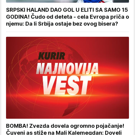
SRPSKI HALAND DAO GOL U ELITI SA SAMO 15
GODINA! Čudo od deteta - cela Evropa priča o
njemu: Da li Srbija ostaje bez ovog bisera?
BOMBA! Zvezda dovela ogromno pojačanje!
Čuveni as stiže na Mali Kalemegdan: Doveli