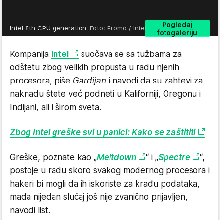
Pogledaj
Intel 8th CPU generation
Foto: Promo / Intel
fotogaleriju
Kompanija
Intel
suočava se sa tužbama za
odštetu zbog velikih propusta u radu njenih
procesora, piše
Gardijan
i navodi da su zahtevi za
naknadu štete već podneti u Kaliforniji, Oregonu i
Indijani, ali i širom sveta.
Zbog Intel greške svi u panici: Kako se zaštititi
Greške, poznate kao „
Meltdown
“ i „
Spectre
“,
postoje u radu skoro svakog modernog procesora i
hakeri bi mogli da ih iskoriste za krađu podataka,
mada nijedan slučaj još nije zvanično prijavljen,
navodi list.