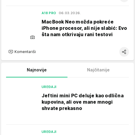
A18 PRO
06.03.2026.
MacBook Neo možda pokreće
iPhone procesor, ali nije slabić: Evo
šta nam otkrivaju rani testovi
Komentariši
Najnovije
Najčitanije
UREĐAJI
Jeftini mini PC deluje kao odlična
kupovina, ali ove mane mnogi
shvate prekasno
UREĐAJI