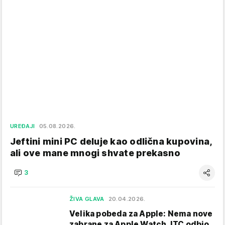
UREĐAJI
05.08.2026.
Jeftini mini PC deluje kao odlična kupovina,
ali ove mane mnogi shvate prekasno
3
ŽIVA GLAVA
20.04.2026.
Velika pobeda za Apple: Nema nove
zabrane za Apple Watch, ITC odbio