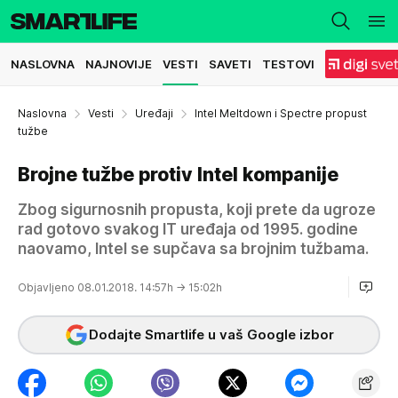
NASLOVNA
NAJNOVIJE
VESTI
SAVETI
TESTOVI
Naslovna
Vesti
Uređaji
Intel Meltdown i Spectre propust
tužbe
Brojne tužbe protiv Intel kompanije
Zbog sigurnosnih propusta, koji prete da ugroze
rad gotovo svakog IT uređaja od 1995. godine
naovamo, Intel se supčava sa brojnim tužbama.
Objavljeno 08.01.2018. 14:57h
→ 15:02h
Dodajte Smartlife u vaš Google izbor