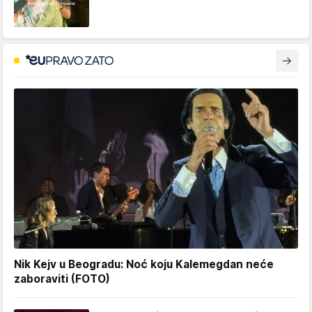
Nik Kejv u Beogradu: Noć koju Kalemegdan neće
zaboraviti (FOTO)