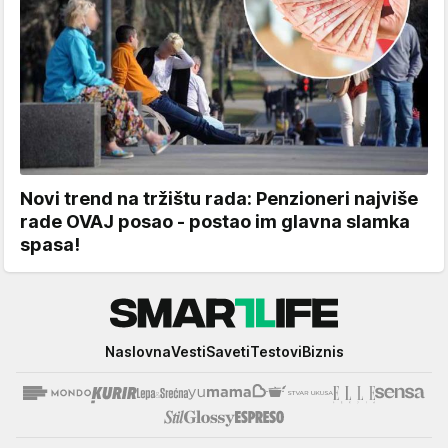
Novi trend na tržištu rada: Penzioneri najviše
rade OVAJ posao - postao im glavna slamka
spasa!
Smartlife
Naslovna
Vesti
Saveti
Testovi
Biznis