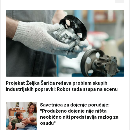
Projekat Željka Šarića rešava problem skupih
industrijskih popravki: Robot tada stupa na scenu
Savetnica za dojenje poručuje:
"Produženo dojenje nije ništa
neobično niti predstavlja razlog za
osudu"