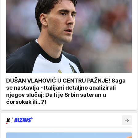
DUŠAN VLAHOVIĆ U CENTRU PAŽNJE! Saga
se nastavlja - Italijani detaljno analizirali
njegov slučaj: Da li je Srbin sateran u
ćorsokak ili...?!