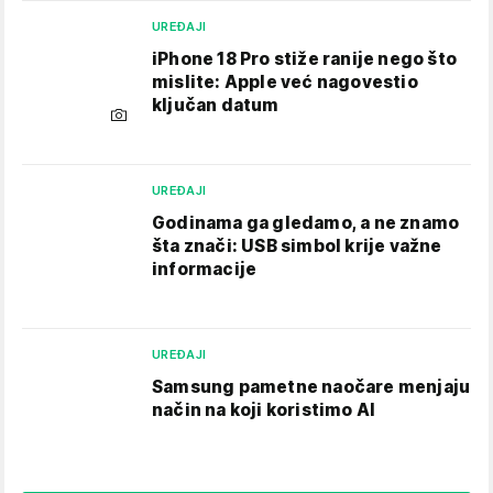
UREĐAJI
iPhone 18 Pro stiže ranije nego što
mislite: Apple već nagovestio
ključan datum
UREĐAJI
Godinama ga gledamo, a ne znamo
šta znači: USB simbol krije važne
informacije
UREĐAJI
Samsung pametne naočare menjaju
način na koji koristimo AI