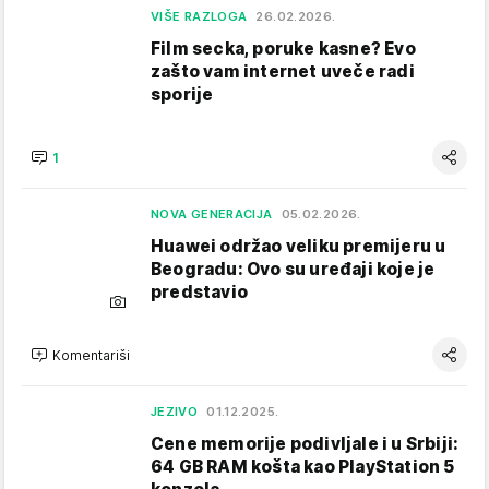
VIŠE RAZLOGA
26.02.2026.
Film secka, poruke kasne? Evo
zašto vam internet uveče radi
sporije
1
NOVA GENERACIJA
05.02.2026.
Huawei održao veliku premijeru u
Beogradu: Ovo su uređaji koje je
predstavio
Komentariši
JEZIVO
01.12.2025.
Cene memorije podivljale i u Srbiji:
64 GB RAM košta kao PlayStation 5