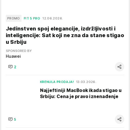
PROMO
FIT 5 PRO
12.06.2026.
Jedinstven spoj elegancije, izdržljivosti i
inteligencije: Sat koji ne zna da stane stigao
u Srbiju
SPONSORED BY
Huawei
2
KRENULA PRODAJA!
13.03.2026.
Najjeftiniji MacBook ikada stigao u
Srbiju: Cena je pravo iznenađenje
5