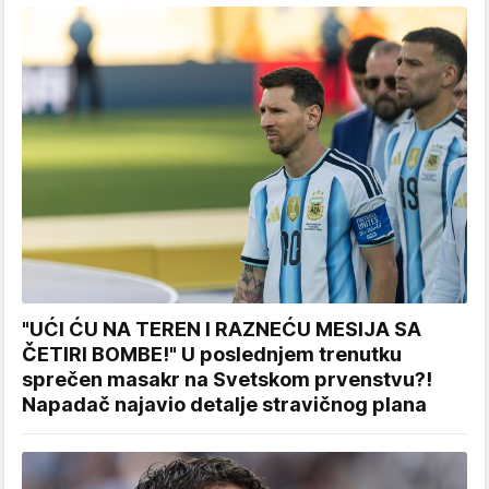
"UĆI ĆU NA TEREN I RAZNEĆU MESIJA SA
ČETIRI BOMBE!" U poslednjem trenutku
sprečen masakr na Svetskom prvenstvu?!
Napadač najavio detalje stravičnog plana