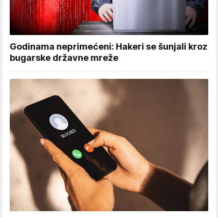
Godinama neprimećeni: Hakeri se šunjali kroz
bugarske državne mreže