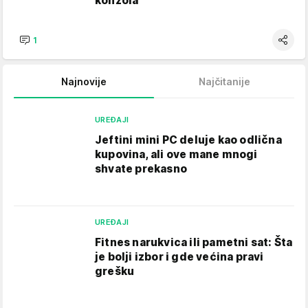
konzola
1
Najnovije
Najčitanije
UREĐAJI
Jeftini mini PC deluje kao odlična
kupovina, ali ove mane mnogi
shvate prekasno
UREĐAJI
Fitnes narukvica ili pametni sat: Šta
je bolji izbor i gde većina pravi
grešku