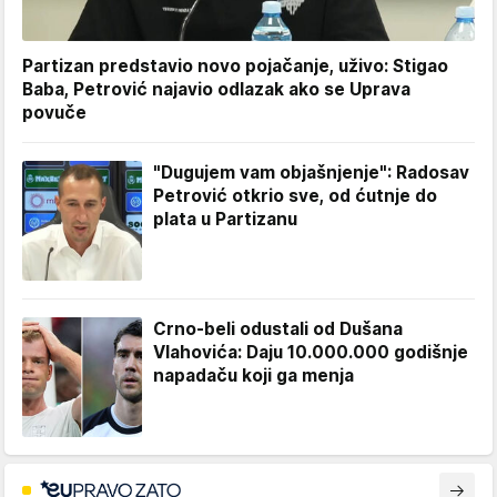
Partizan predstavio novo pojačanje, uživo: Stigao
Baba, Petrović najavio odlazak ako se Uprava
povuče
"Dugujem vam objašnjenje": Radosav
Petrović otkrio sve, od ćutnje do
plata u Partizanu
Crno-beli odustali od Dušana
Vlahovića: Daju 10.000.000 godišnje
napadaču koji ga menja