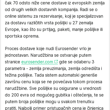
čak 70 odsto niže cene dostave iz evropskih zemlja
od drugih velikih dostavnih kompanija. Radi se o
online sistemu za rezervisanje, koji je specijalizovan
za dostavu različitih vrsta pošiljki u 27 zemalja
Evrope, kao što su prtljag, paketi, manje pošiljke ili
sportska oprema.
Proces dostave koje nudi Eurosender vrlo je
jednostavan. Narudžbina se ostvaruje putem
stranice
eurosender.com
gde se odaberu 3
parametra - zemlja preuzimanja, zemlja odredišta i
težina pošiljke. Tada sistem automatski generiše
završnu cenu koja se ne povećava tokom procesa
narudžbine. Sve pošiljke su osigurane u vrednosti
do 200 evra od mogućeg gubitka i oštećenja, te se
putem broja pošiljke mogu u svakom trenutku
pratiti. Najbolji primer pristupačnih cena je činjenica