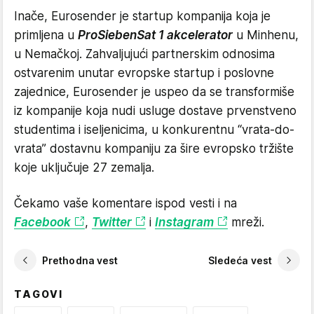
Inače, Eurosender je startup kompanija koja je
primljena u
ProSiebenSat 1 akcelerator
u Minhenu,
u Nemačkoj. Zahvaljujući partnerskim odnosima
ostvarenim unutar evropske startup i poslovne
zajednice, Eurosender je uspeo da se transformiše
iz kompanije koja nudi usluge dostave prvenstveno
studentima i iseljenicima, u konkurentnu “vrata-do-
vrata” dostavnu kompaniju za šire evropsko tržište
koje uključuje 27 zemalja.
Čekamo vaše komentare ispod vesti i na
Facebook
,
Twitter
i
Instagram
mreži.
Prethodna vest
Sledeća vest
TAGOVI