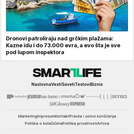
Dronovi patroliraju nad grčkim plažama:
Kazne idu i do 73.000 evra, a evo šta je sve
pod lupom inspektora
Smartlife
Naslovna
Vesti
Saveti
Testovi
Biznis
Marketing
Impresum
Kontakt
Pravila i uslovi korišćenja
Politika o kolačićima
Politika privatnosti
Arhiva