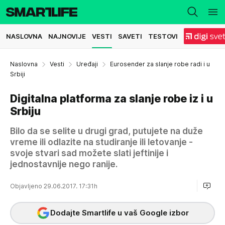
NASLOVNA
NAJNOVIJE
VESTI
SAVETI
TESTOVI
Naslovna
Vesti
Uređaji
Eurosender za slanje robe radi i u
Srbiji
Digitalna platforma za slanje robe iz i u
Srbiju
Bilo da se selite u drugi grad, putujete na duže
vreme ili odlazite na studiranje ili letovanje -
svoje stvari sad možete slati jeftinije i
jednostavnije nego ranije.
Objavljeno 29.06.2017. 17:31h
Dodajte Smartlife u vaš Google izbor