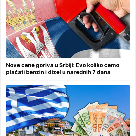
Nove cene goriva u Srbiji: Evo koliko ćemo
plaćati benzin i dizel u narednih 7 dana