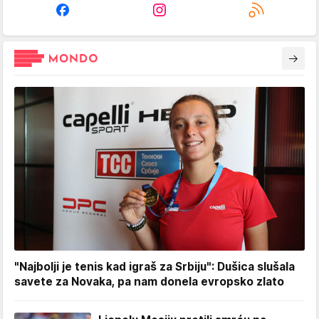
"Najbolji je tenis kad igraš za Srbiju": Dušica slušala
savete za Novaka, pa nam donela evropsko zlato