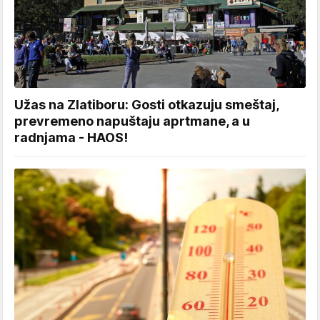
Užas na Zlatiboru: Gosti otkazuju smeštaj,
prevremeno napuštaju aprtmane, a u
radnjama - HAOS!