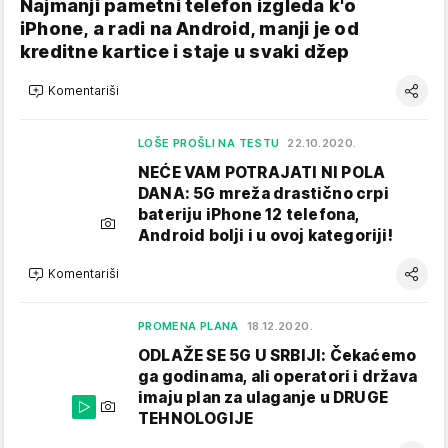
Najmanji pametni telefon izgleda k'o
iPhone, a radi na Android, manji je od
kreditne kartice i staje u svaki džep
Komentariši
LOŠE PROŠLI NA TESTU
22.10.2020.
NEĆE VAM POTRAJATI NI POLA
DANA: 5G mreža drastično crpi
bateriju iPhone 12 telefona,
Android bolji i u ovoj kategoriji!
Komentariši
PROMENA PLANA
18.12.2020.
ODLAŽE SE 5G U SRBIJI: Čekaćemo
ga godinama, ali operatori i država
imaju plan za ulaganje u DRUGE
TEHNOLOGIJE