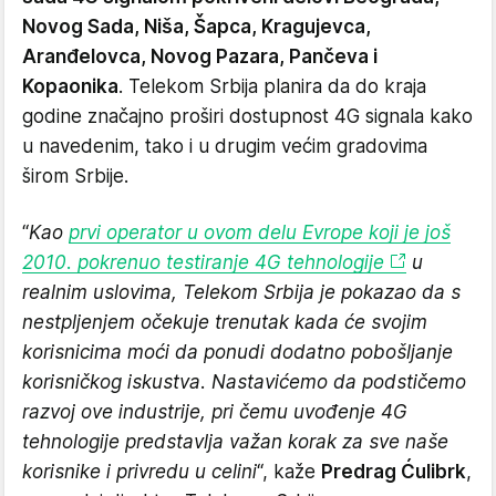
Novog Sada, Niša,
Šapca,
Kragujevca,
Aranđelovca, Novog Pazara, Pančeva i
Kopaonika
. Telekom Srbija planira da do kraja
godine značajno proširi dostupnost 4G signala kako
u navedenim, tako i u drugim većim gradovima
širom Srbije.
“
Kao
prvi operator u ovom delu Evrope koji je još
2010. pokrenuo testiranje 4G tehnologije
u
realnim uslovima, Telekom Srbija je pokazao da s
nestpljenjem očekuje trenutak kada će svojim
korisnicima moći da ponudi dodatno pobošljanje
korisničkog iskustva. Nastavićemo da podstičemo
razvoj ove industrije, pri čemu uvođenje 4G
tehnologije predstavlja važan korak za sve naše
korisnike i privredu u celini
“, kaže
Predrag Ćulibrk
,