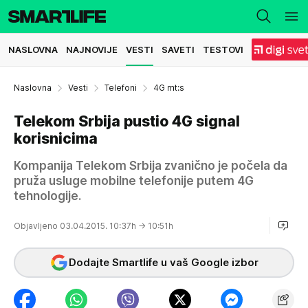
NASLOVNA
NAJNOVIJE
VESTI
SAVETI
TESTOVI
Naslovna
Vesti
Telefoni
4G mt:s
Telekom Srbija pustio 4G signal
korisnicima
Kompanija Telekom Srbija zvanično je počela da
pruža usluge mobilne telefonije putem 4G
tehnologije.
Objavljeno 03.04.2015. 10:37h
→ 10:51h
Dodajte Smartlife u vaš Google izbor