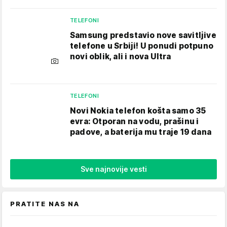
TELEFONI
Samsung predstavio nove savitljive
telefone u Srbiji! U ponudi potpuno
novi oblik, ali i nova Ultra
TELEFONI
Novi Nokia telefon košta samo 35
evra: Otporan na vodu, prašinu i
padove, a baterija mu traje 19 dana
Sve najnovije vesti
PRATITE NAS NA