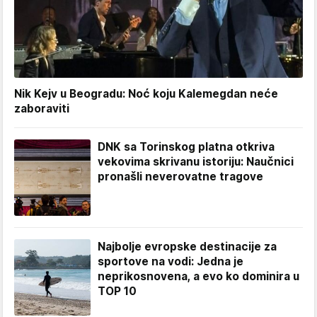
Nik Kejv u Beogradu: Noć koju Kalemegdan neće
zaboraviti
DNK sa Torinskog platna otkriva
vekovima skrivanu istoriju: Naučnici
pronašli neverovatne tragove
Najbolje evropske destinacije za
sportove na vodi: Jedna je
neprikosnovena, a evo ko dominira u
TOP 10