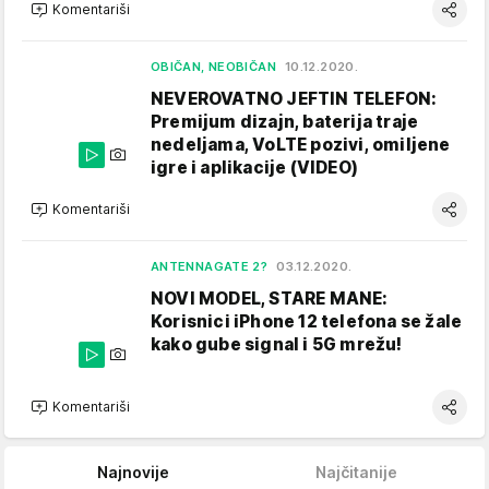
Komentariši
OBIČAN, NEOBIČAN
10.12.2020.
NEVEROVATNO JEFTIN TELEFON:
Premijum dizajn, baterija traje
nedeljama, VoLTE pozivi, omiljene
igre i aplikacije (VIDEO)
Komentariši
ANTENNAGATE 2?
03.12.2020.
NOVI MODEL, STARE MANE:
Korisnici iPhone 12 telefona se žale
kako gube signal i 5G mrežu!
Komentariši
Najnovije
Najčitanije