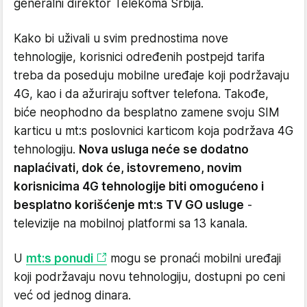
generalni direktor Telekoma Srbija.
Kako bi uživali u svim prednostima nove
tehnologije, korisnici određenih postpejd tarifa
treba da poseduju mobilne uređaje koji podržavaju
4G, kao i da ažuriraju softver telefona. Takođe,
biće neophodno da besplatno zamene svoju SIM
karticu u mt:s poslovnici karticom koja podržava 4G
tehnologiju.
Nova usluga neće se dodatno
naplaćivati, dok će, istovremeno, novim
korisnicima 4G tehnologije biti omogućeno i
besplatno korišćenje mt:s TV GO usluge
-
televizije na mobilnoj platformi sa 13 kanala.
U
mt:s ponudi
mogu se pronaći mobilni uređaji
koji podržavaju novu tehnologiju, dostupni po ceni
već od jednog dinara.