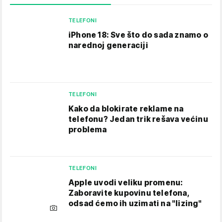
TELEFONI
iPhone 18: Sve što do sada znamo o
narednoj generaciji
TELEFONI
Kako da blokirate reklame na
telefonu​? Jedan trik rešava većinu
problema
TELEFONI
Apple uvodi veliku promenu:
Zaboravite kupovinu telefona,
odsad ćemo ih uzimati na "lizing"