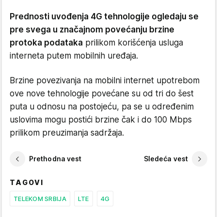
Prednosti uvođenja 4G tehnologije ogledaju se
pre svega u značajnom povećanju brzine
protoka podataka
prilikom korišćenja usluga
interneta putem mobilnih uređaja.
Brzine povezivanja na mobilni internet upotrebom
ove nove tehnologije povećane su od tri do šest
puta u odnosu na postojeću, pa se u određenim
uslovima mogu postići brzine čak i do 100 Mbps
prilikom preuzimanja sadržaja.
Prethodna vest
Sledeća vest
TAGOVI
TELEKOM SRBIJA
LTE
4G