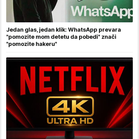
Jedan glas, jedan klik: WhatsApp prevara
"pomozite mom detetu da pobedi" znači
"pomozite hakeru"