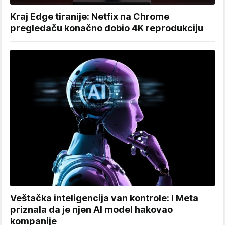
Kraj Edge tiranije: Netfix na Chrome
pregledaču konačno dobio 4K reprodukciju
Veštačka inteligencija van kontrole: I Meta
priznala da je njen AI model hakovao
kompanije