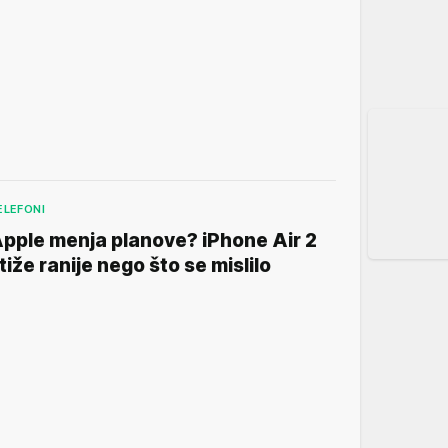
ELEFONI
pple menja planove? iPhone Air 2
tiže ranije nego što se mislilo