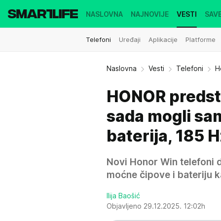
NASLOVNA
NAJNOVIJE
VESTI
SAVE
Telefoni
Uređaji
Aplikacije
Platforme
Naslovna
Vesti
Telefoni
H
HONOR predsta
sada mogli sa
baterija, 185 
Novi Honor Win telefoni d
moćne čipove i bateriju k
Ilija Baošić
Objavljeno 29.12.2025. 12:02h