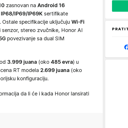
10
zasnovan na
Android 16
u
IP68/IP69/IP69K
sertifikate
. Ostale specifikacije uključuju
Wi-Fi
PRATI
ni senzor, stereo zvučnike, Honor AI
5G
povezivanje sa dual SIM
 od
3.999 juana
(oko
485 evra
) u
e cena RT modela
2.699 juana
(oko
rijsku konfiguraciju.
rmacija da li će i kada Honor lansirati