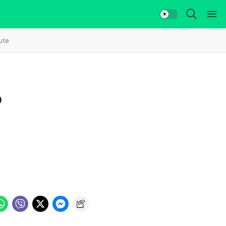
ute
o