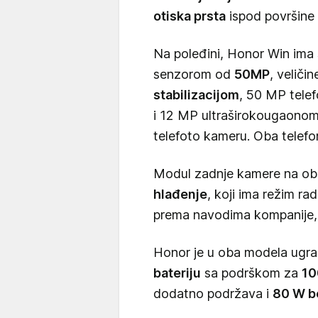
otiska prsta
ispod površine 
Na poleđini, Honor Win ima 
senzorom od
50MP
, veliči
stabilizacijom
, 50 MP tele
i 12 MP ultraširokougaon
telefoto kameru. Oba telef
Modul zadnje kamere na ob
hlađenje
, koji ima režim ra
prema navodima kompanije, 
Honor je u oba modela ugr
bateriju
sa podrškom za
10
dodatno podržava i
80 W b