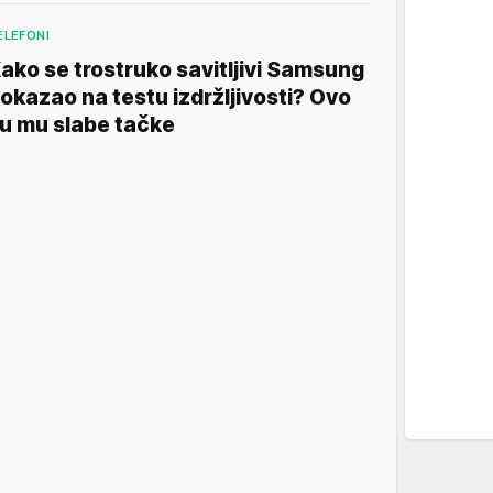
ELEFONI
ako se trostruko savitljivi Samsung
okazao na testu izdržljivosti? Ovo
u mu slabe tačke