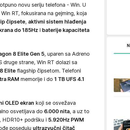
potpuno novu seriju telefona - Win. U
i Win RT, fokusirana na gejming, koja
ip čipsete
,
aktivni sistem hlađenja
krana do 185Hz
i
baterije kapaciteta
N
gon 8 Elite Gen 5
, uparen sa Adreno
 druge strane, Win RT dolazi sa
 Elite
flagship čipsetom. Telefoni
tra RAM
memorije i do
1 TB UFS 4.1
ni OLED ekran
koji se osvežava
alno osvetljava do
6.000 nita
, a uz to
ju, HDR10+ podršku i
5.920Hz PWM
akođe poseduju
ultrazvučni čitač