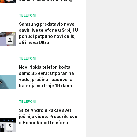
TELEFONI
Samsung predstavio nove
savitljive telefone u Srbiji! U
ponudi potpuno novi oblik,
ali i nova Ultra
TELEFONI
Novi Nokia telefon košta
samo 35 evra: Otporan na
vodu, prašinu i padove, a
baterija mu traje 19 dana
TELEFONI
Stiže Android kakav svet
još nije video: Procurilo sve
o Honor Robot telefonu