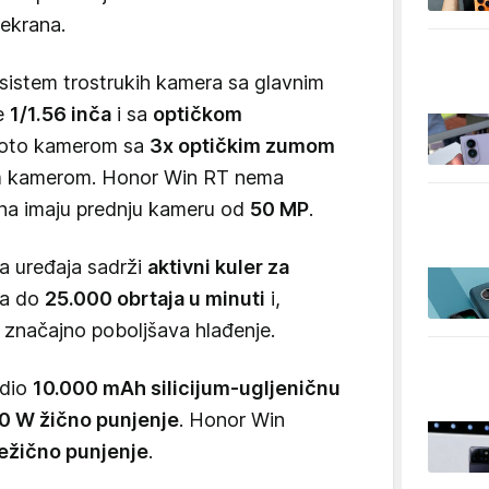
ekrana.
sistem trostrukih kamera sa glavnim
ne
1/1.56 inča
i sa
optičkom
foto kamerom sa
3x optičkim zumom
om kamerom. Honor Win RT nema
ona imaju prednju kameru od
50 MP
.
a uređaja sadrži
aktivni kuler za
da do
25.000 obrtaja u minuti
i,
značajno poboljšava hlađenje.
adio
10.000 mAh silicijum-ugljeničnu
0 W žično punjenje
. Honor Win
ežično punjenje
.