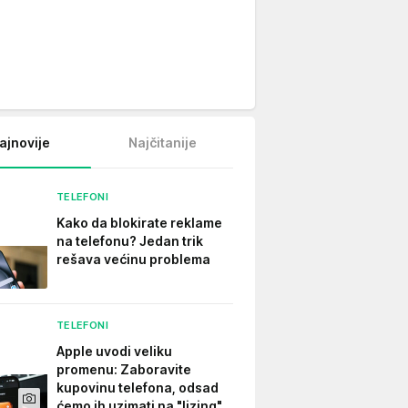
ajnovije
Najčitanije
TELEFONI
Kako da blokirate reklame
na telefonu​? Jedan trik
rešava većinu problema
TELEFONI
Apple uvodi veliku
promenu: Zaboravite
kupovinu telefona, odsad
ćemo ih uzimati na "lizing"