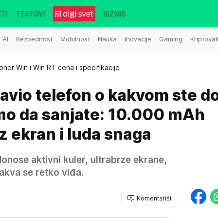
TI
TESTOVI
BIZNIS
AI
Bezbednost
Mobilnost
Nauka
Inovacije
Gaming
Kriptoval
onor Win i Win RT cena i specifikacije
vio telefon o kakvom ste d
mo da sanjate: 10.000 mAh
Hz ekran i luda snaga
onose aktivni kuler, ultrabrze ekrane,
akva se retko viđa.
Komentariši