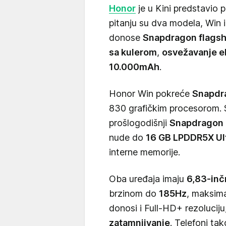
Honor
je u Kini predstavio 
pitanju su dva modela, Win 
donose
Snapdragon flagsh
sa kulerom
,
osvežavanje e
10.000mAh
.
Honor Win pokreće
Snapdra
830 grafičkim procesorom. S
prošlogodišnji
Snapdragon 8
nude do
16 GB LPDDR5X Ul
interne memorije.
Oba uređaja imaju
6,83-inč
brzinom do
185Hz
, maksim
donosi i Full-HD+ rezoluci
zatamnjivanje
. Telefoni t