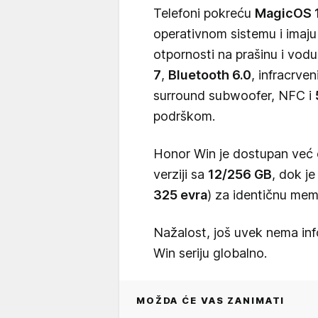
Telefoni pokreću
MagicOS 
operativnom sistemu i imaj
otpornosti na prašinu i vodu
7
,
Bluetooth 6.0
, infracrve
surround subwoofer, NFC i
podrškom.
Honor Win je dostupan već
verziji sa
12/256 GB
, dok j
325 evra
) za identičnu memo
Nažalost, još uvek nema info
Win seriju globalno.
MOŽDA ĆE VAS ZANIMATI