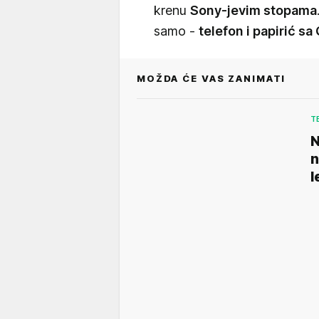
krenu
Sony-jevim stopama
samo -
telefon i papirić s
MOŽDA ĆE VAS ZANIMATI
T
N
n
l