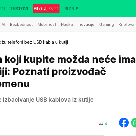
TI
TESTOVI
BIZNIS
AI
Bezbednost
Mobilnost
Nauka
Inovacije
Gaming
Kriptoval
tižu telefoni bez USB kabla u kutiji
n koji kupite možda neće ima
iji: Poznati proizvođač
romenu
 izbacivanje USB kablova iz kutije
4