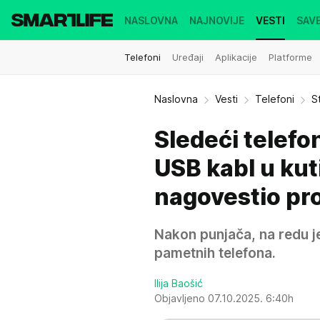
NASLOVNA
NAJNOVIJE
VESTI
SAVE
Telefoni
Uređaji
Aplikacije
Platforme
Naslovna
Vesti
Telefoni
S
Sledeći telefo
USB kabl u kut
nagovestio p
Nakon punjača, na redu je
pametnih telefona.
Ilija Baošić
Objavljeno 07.10.2025. 6:40h