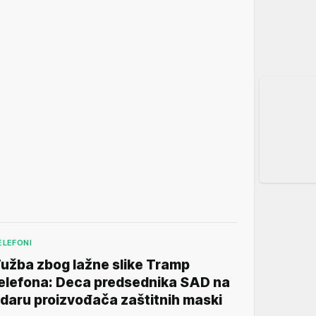
ELEFONI
užba zbog lažne slike Tramp
elefona: Deca predsednika SAD na
daru proizvođača zaštitnih maski