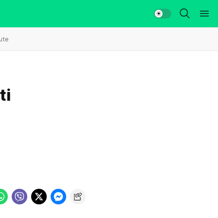
ute
ti