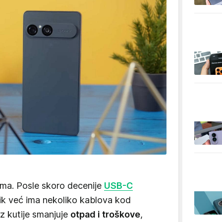
čima. Posle skoro decenije
USB-C
nik već ima nekoliko kablova kod
iz kutije smanjuje
otpad i troškove
,