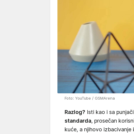
Foto: YouTube / GSMArena
Razlog?
Isti kao i sa punja
standarda
, prosečan koris
kuće, a njihovo izbacivanje 