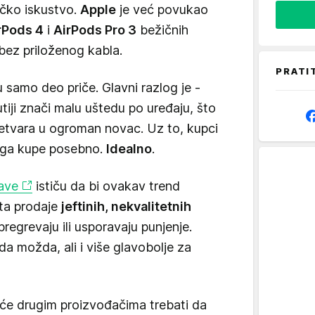
ičko iskustvo.
Apple
je već povukao
rPods 4
i
AirPods Pro 3
bežičnih
 bez priloženog kabla.
PRATI
 samo deo priče. Glavni razlog je -
utiji znači malu uštedu po uređaju, što
retvara u ogroman novac. Uz to, kupci
 ga kupe posebno.
Idealno
.
ave
ističu da bi ovakav trend
ta prodaje
jeftinih, nekvalitetnih
pregrevaju ili usporavaju punjenje.
a možda, ali i više glavobolje za
 će drugim proizvođačima trebati da