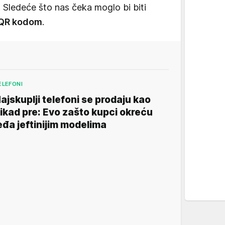
. Sledeće što nas čeka moglo bi biti
a QR kodom
.
ELEFONI
ajskuplji telefoni se prodaju kao
ikad pre: Evo zašto kupci okreću
eđa jeftinijim modelima