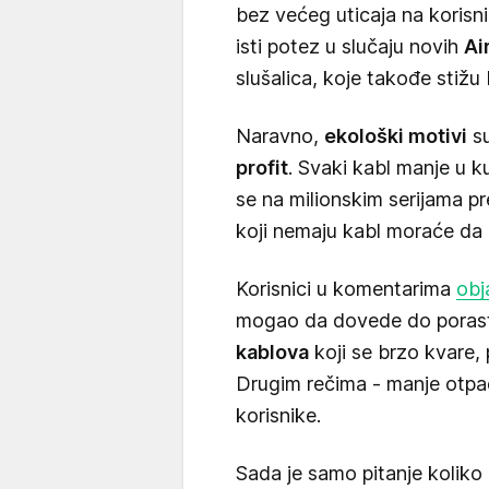
bez većeg uticaja na korisn
isti potez u slučaju novih
Ai
slušalica, koje takođe stižu
Naravno,
ekološki motivi
su
profit
. Svaki kabl manje u k
se na milionskim serijama p
koji nemaju kabl moraće da
Korisnici u komentarima
obj
mogao da dovede do poras
kablova
koji se brzo kvare, 
Drugim rečima - manje otpad
korisnike.
Sada je samo pitanje koliko