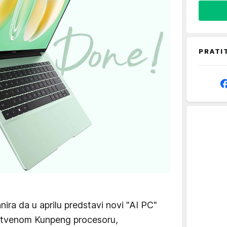
PRATI
ira da u aprilu predstavi novi "AI PC"
opstvenom Kunpeng procesoru,