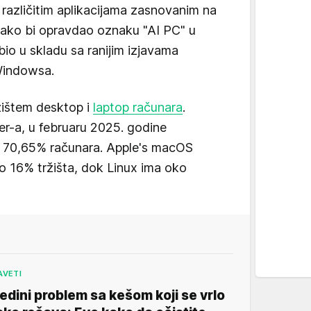
različitim aplikacijama zasnovanim na
ko bi opravdao oznaku "AI PC" u
bio u skladu sa ranijim izjavama
Windowsa.
žištem desktop i
laptop računara
.
-a, u februaru 2025. godine
na 70,65% računara. Apple's macOS
 16% tržišta, dok Linux ima oko
AVETI
edini problem sa kešom koji se vrlo