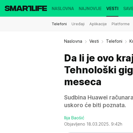
NASLOVNA
NAJNOVIJE
VESTI
SAVE
Telefoni
Uređaji
Aplikacije
Platforme
Naslovna
Vesti
Telefoni
K
Da li je ovo k
Tehnološki gig
meseca
Sudbina Huawei računar
uskoro će biti poznata.
Ilija Baošić
Objavljeno 18.03.2025. 9:42h