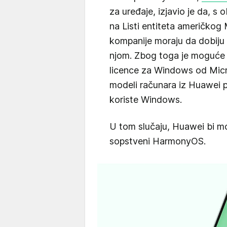
za uređaje, izjavio je da, s
na Listi entiteta američkog 
kompanije moraju da dobiju 
njom. Zbog toga je moguće
licence za Windows od Micr
modeli računara iz Huawei po
koriste Windows.
U tom slučaju, Huawei bi mora
sopstveni HarmonyOS.