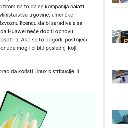
 obzirom na to da se kompanija nalazi
Ministarstva trgovine, američke
izvoznu licencu da bi sarađivale sa
 da Huawei neće dobiti obnovu
osoft-a. Ako se to dogodi, postojeći
nude mogli bi biti poslednji koji
o da koristi Linux distribucije ili