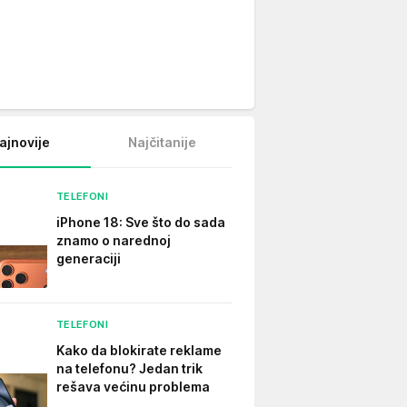
ajnovije
Najčitanije
TELEFONI
iPhone 18: Sve što do sada
znamo o narednoj
generaciji
TELEFONI
Kako da blokirate reklame
na telefonu​? Jedan trik
rešava većinu problema