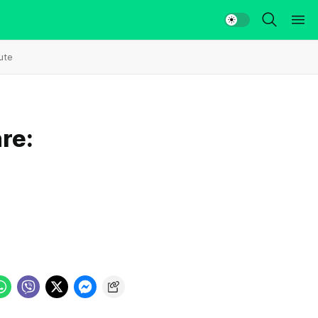
ute
re: