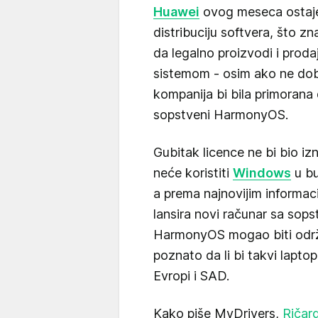
Huawei
ovog meseca ostaje
distribuciju softvera, što z
da legalno proizvodi i prod
sistemom - osim ako ne dob
kompanija bi bila primorana d
sopstveni HarmonyOS.
Gubitak licence ne bi bio iz
neće koristiti
Windows
u bu
a prema najnovijim informaci
lansira novi računar sa sop
HarmonyOS mogao biti održiv
poznato da li bi takvi lapto
Evropi i SAD.
Kako piše MyDrivers,
Ričar