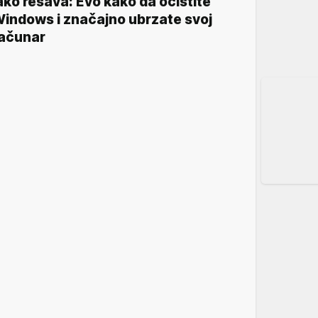
ako rešava: Evo kako da očistite
indows i značajno ubrzate svoj
ačunar