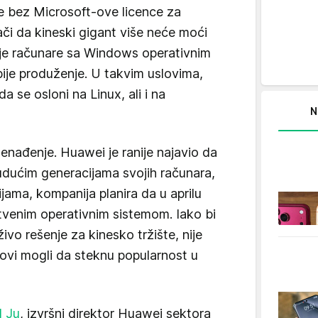
 bez Microsoft-ove licence za
nači da kineski gigant više neće moći
aje računare sa Windows operativnim
ije produženje. U takvim uslovima,
a se osloni na Linux, ali i na
N
nenađenje. Huawei je ranije najavio da
dućim generacijama svojih računara,
jama, kompanija planira da u aprilu
stvenim operativnim sistemom. Iako bi
o rešenje za kinesko tržište, nije
povi mogli da steknu popularnost u
d Ju
, izvršni direktor Huawei sektora