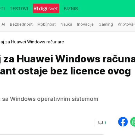
TI
TESTOVI
BIZNIS
AI
Bezbednost
Mobilnost
Nauka
Inovacije
Gaming
Kriptoval
raj za Huawei Windows računare
raj za Huawei Windows računa
ant ostaje bez licence ovog
a sa Windows operativnim sistemom
1