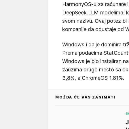
HarmonyOS-u za računare i 
DeepSeek LLM modelima, ka
svom nazivu. Ovaj potez bi 
kompanije da odustaje od 
Windows i dalje dominira tr
Prema podacima StatCounter
Windows je bio instaliran 
zauzima drugo mesto sa oko
3,8%, a ChromeOS 1,81%.
MOŽDA ĆE VAS ZANIMATI
S
J