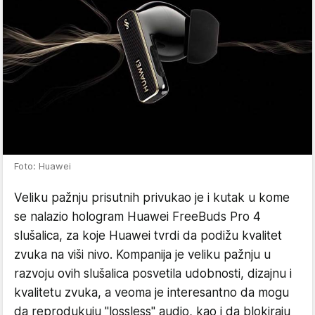
Foto: Huawei
Veliku pažnju prisutnih privukao je i kutak u kome
se nalazio hologram Huawei FreeBuds Pro 4
slušalica, za koje Huawei tvrdi da podižu kvalitet
zvuka na viši nivo. Kompanija je veliku pažnju u
razvoju ovih slušalica posvetila udobnosti, dizajnu i
kvalitetu zvuka, a veoma je interesantno da mogu
da reprodukuju "lossless" audio, kao i da blokiraju