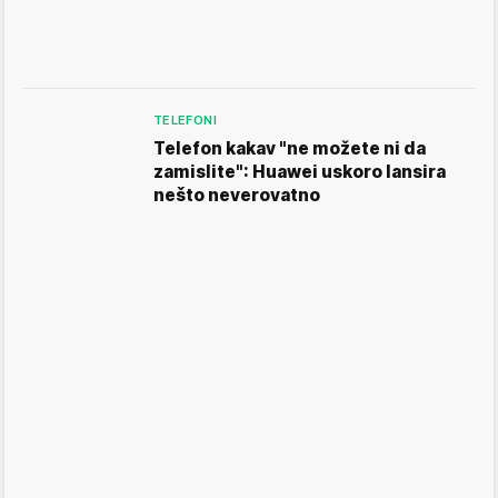
TELEFONI
Telefon kakav "ne možete ni da
zamislite": Huawei uskoro lansira
nešto neverovatno