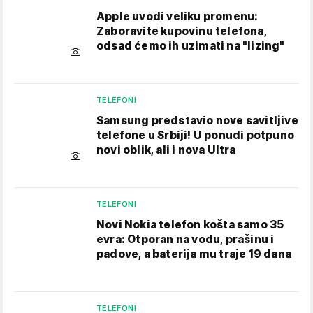
Apple uvodi veliku promenu:
Zaboravite kupovinu telefona,
odsad ćemo ih uzimati na "lizing"
TELEFONI
Samsung predstavio nove savitljive
telefone u Srbiji! U ponudi potpuno
novi oblik, ali i nova Ultra
TELEFONI
Novi Nokia telefon košta samo 35
evra: Otporan na vodu, prašinu i
padove, a baterija mu traje 19 dana
TELEFONI