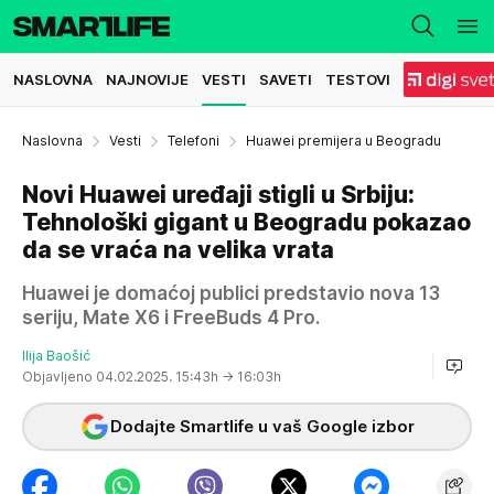
NASLOVNA
NAJNOVIJE
VESTI
SAVETI
TESTOVI
Naslovna
Vesti
Telefoni
Huawei premijera u Beogradu
Novi Huawei uređaji stigli u Srbiju:
Tehnološki gigant u Beogradu pokazao
da se vraća na velika vrata
Huawei je domaćoj publici predstavio nova 13
seriju, Mate X6 i FreeBuds 4 Pro.
Ilija Baošić
Objavljeno 04.02.2025. 15:43h
→ 16:03h
Dodajte Smartlife u vaš Google izbor