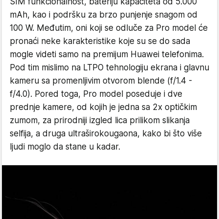
SIM funkcionalnost, bateriju kapaciteta od 5.000
mAh, kao i podršku za brzo punjenje snagom od
100 W. Međutim, oni koji se odluče za Pro model će
pronaći neke karakteristike koje su se do sada
mogle videti samo na premijum Huawei telefonima.
Pod tim mislimo na LTPO tehnologiju ekrana i glavnu
kameru sa promenljivim otvorom blende (f/1.4 -
f/4.0). Pored toga, Pro model poseduje i dve
prednje kamere, od kojih je jedna sa 2x optičkim
zumom, za prirodniji izgled lica prilikom slikanja
selfija, a druga ultraširokougaona, kako bi što više
ljudi moglo da stane u kadar.