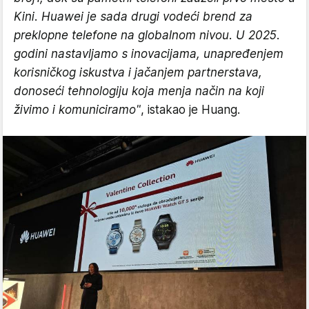
Kini. Huawei je sada drugi vodeći brend za
preklopne telefone na globalnom nivou. U 2025.
godini nastavljamo s inovacijama, unapređenjem
korisničkog iskustva i jačanjem partnerstava,
donoseći tehnologiju koja menja način na koji
živimo i komuniciramo"
, istakao je Huang.