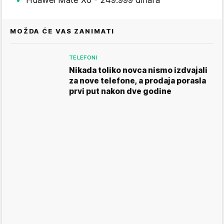
Huawei Mate X6 - 249.999 dinara
MOŽDA ĆE VAS ZANIMATI
TELEFONI
Nikada toliko novca nismo izdvajali
za nove telefone, a prodaja porasla
prvi put nakon dve godine