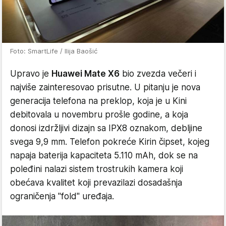
Foto: SmartLife / Ilija Baošić
Upravo je
Huawei Mate X6
bio zvezda večeri i
najviše zainteresovao prisutne. U pitanju je nova
generacija telefona na preklop, koja je u Kini
debitovala u novembru prošle godine, a koja
donosi izdržljivi dizajn sa IPX8 oznakom, debljine
svega 9,9 mm. Telefon pokreće Kirin čipset, kojeg
napaja baterija kapaciteta 5.110 mAh, dok se na
poleđini nalazi sistem trostrukih kamera koji
obećava kvalitet koji prevazilazi dosadašnja
ograničenja "fold" uređaja.