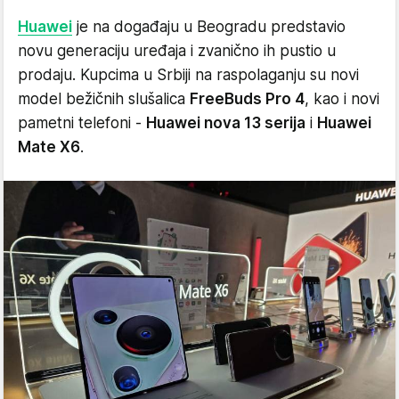
Huawei
je na događaju u Beogradu predstavio
novu generaciju uređaja i zvanično ih pustio u
prodaju. Kupcima u Srbiji na raspolaganju su novi
model bežičnih slušalica
FreeBuds Pro 4
, kao i novi
pametni telefoni -
Huawei nova 13 serija
i
Huawei
Mate X6
.