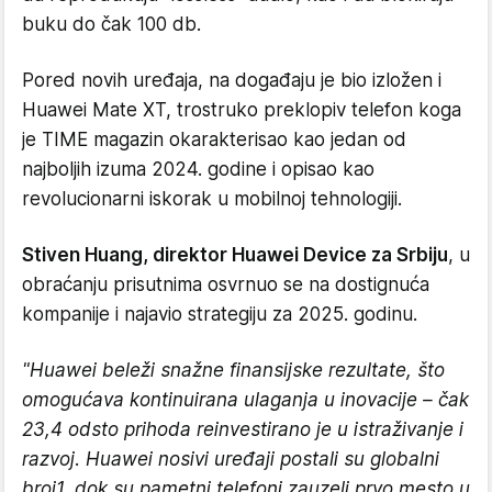
buku do čak 100 db.
Pored novih uređaja, na događaju je bio izložen i
Huawei Mate XT, trostruko preklopiv telefon koga
je TIME magazin okarakterisao kao jedan od
najboljih izuma 2024. godine i opisao kao
revolucionarni iskorak u mobilnoj tehnologiji.
Stiven Huang, direktor Huawei Device za Srbiju
, u
obraćanju prisutnima osvrnuo se na dostignuća
kompanije i najavio strategiju za 2025. godinu.
"Huawei beleži snažne finansijske rezultate, što
omogućava kontinuirana ulaganja u inovacije – čak
23,4 odsto prihoda reinvestirano je u istraživanje i
razvoj. Huawei nosivi uređaji postali su globalni
broj1, dok su pametni telefoni zauzeli prvo mesto u