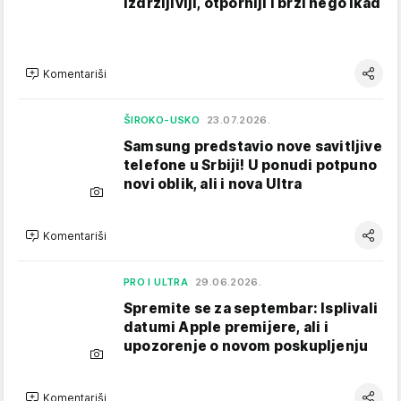
Izdržljiviji, otporniji i brži nego ikad
Komentariši
ŠIROKO-USKO
23.07.2026.
Samsung predstavio nove savitljive
telefone u Srbiji! U ponudi potpuno
novi oblik, ali i nova Ultra
Komentariši
PRO I ULTRA
29.06.2026.
Spremite se za septembar: Isplivali
datumi Apple premijere, ali i
upozorenje o novom poskupljenju
Komentariši