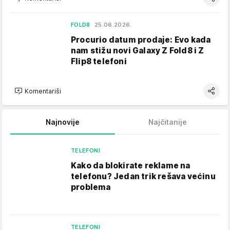
FOLD8
25.06.2026.
Procurio datum prodaje: Evo kada
nam stižu novi Galaxy Z Fold8 i Z
Flip8 telefoni
Komentariši
Najnovije
Najčitanije
TELEFONI
Kako da blokirate reklame na
telefonu​? Jedan trik rešava većinu
problema
TELEFONI