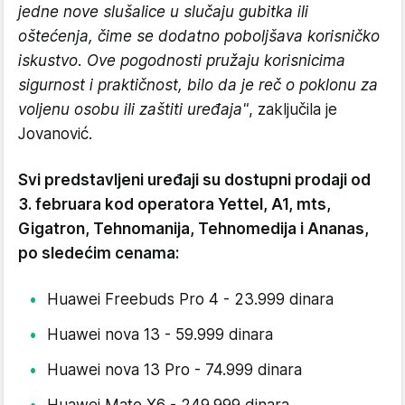
jedne nove slušalice u slučaju gubitka ili
oštećenja, čime se dodatno poboljšava korisničko
iskustvo. Ove pogodnosti pružaju korisnicima
sigurnost i praktičnost, bilo da je reč o poklonu za
voljenu osobu ili zaštiti uređaja"
, zaključila je
Jovanović.
Svi predstavljeni uređaji su dostupni prodaji od
3. februara kod operatora Yettel, A1, mts,
Gigatron, Tehnomanija, Tehnomedija i Ananas,
po sledećim cenama:
Huawei Freebuds Pro 4 - 23.999 dinara
Huawei nova 13 - 59.999 dinara
Huawei nova 13 Pro - 74.999 dinara