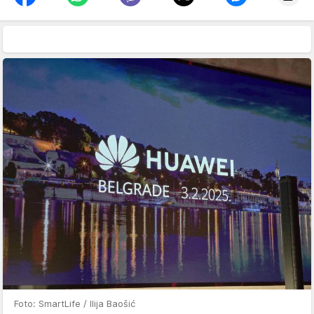
Foto: SmartLife / Ilija Baošić