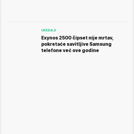
UREĐAJI
Exynos 2500 čipset nije mrtav,
pokretaće savitljive Samsung
telefone već ove godine