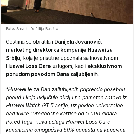
Foto: SmartLife / Ilija Baošić
Gostima se obratila i
Danijela Jovanović,
marketing direktorka kompanije Huawei za
Srbiju
, koja je prisutne upoznala sa inovativnom
Huawei Loss Care
uslugom, kao i
ekskluzivnom
ponudom povodom Dana zaljubljenih
.
"Huawei je za Dan zaljubljenih pripremio posebnu
ponudu koja uključuje akciju na pametne satove iz
Huawei Watch GT 5 serije, uz poklon univerzalne
narukvice i vrednosne kartice od 5.000 dinara.
Pored toga, nova usluga Huawei Loss Care
korisnicima omogućava 50% popusta na kupovinu