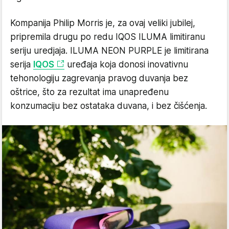
Kompanija Philip Morris je, za ovaj veliki jubilej,
pripremila drugu po redu IQOS ILUMA limitiranu
seriju uredjaja. ILUMA NEON PURPLE je limitirana
serija
IQOS
uređaja koja donosi inovativnu
tehonologiju zagrevanja pravog duvanja bez
oštrice, što za rezultat ima unapređenu
konzumaciju bez ostataka duvana, i bez čišćenja.