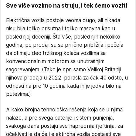
Sve više vozimo na struju, i tek ćemo voziti
Električna vozila postoje veoma dugo, ali nikada
nisu bila toliko prisutna i toliko masovna kao u
poslednjoj deceniji. Šta više, poslednjih nekoliko
godina, po prodaji su se prilično približila i počela
da otimaju deo tržišnog kolača vozilima sa
konvencionalnim motorom sa unutrašnjim
sagorevanjem. (Tako je npr. samo Velikoj Britaniji
njihova prodaja u 2022. porasla za čak 40 odsto, u
odnosu na pre 10 godina kada ih je jedva bilo na
putevima.)
A kako brojna tehnološka rešenja koja se u njima
nalaze, a pre svega baterije i sistem punjenja,
svakoga dana postaju sve naprednija i jeftinija, za
očekivati je da će i elektirčna vozila postajati sve