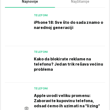
Najnovije
Najčitanije
TELEFONI
iPhone 18: Sve što do sada znamo o
narednoj generaciji
TELEFONI
Kako da blokirate reklame na
telefonu​? Jedan trik rešava većinu
problema
TELEFONI
Apple uvodi veliku promenu:
Zaboravite kupovinu telefona,
odsad ćemo ih uzimati na "lizing"