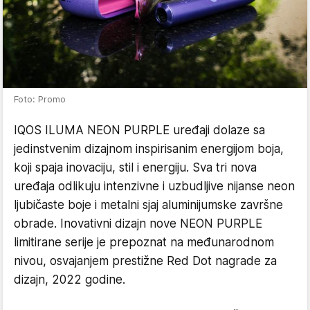
Foto: Promo
IQOS ILUMA NEON PURPLE uređaji dolaze sa
jedinstvenim dizajnom inspirisanim energijom boja,
koji spaja inovaciju, stil i energiju. Sva tri nova
uređaja odlikuju intenzivne i uzbudljive nijanse neon
ljubičaste boje i metalni sjaj aluminijumske završne
obrade. Inovativni dizajn nove NEON PURPLE
limitirane serije je prepoznat na međunarodnom
nivou, osvajanjem prestižne Red Dot nagrade za
dizajn, 2022 godine.