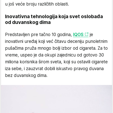
u još veće broju različitih oblasti.
Inovativna tehnologija koja svet oslobađa
od duvanskog dima
Predstavljen pre tačno 10 godina,
IQOS
je
inovativni uređaj koji već čitavu deceniju punoletnim
pušačima pruža mnogo bolji izbor od cigareta. Za to
vreme, uspeo je da okupi zajednicu od gotovo 30
miliona korisnika širom sveta, koji su ostavili cigarete
iza sebe, i zauzvrat dobili iskustvo pravog duvana
bez duvanskog dima.