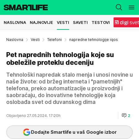
NASLOVNA
NAJNOVIJE
VESTI
SAVETI
TESTOVI
Naslovna
Vesti
Telefoni
napredne tehnologije iqos
Pet naprednih tehnologija koje su
obeležile proteklu deceniju
Tehnološki napredak stalo menja i unosi novine u
naše živote: od bržeg interneta i "pametnijih"
telefona, preko automatizacije u proizvodnji i
saobraćaju, do inovativne tehnologije koja
oslobađa svet od duvanskog dima
Objavljeno 27.05.2024. 17:20h
2
Dodajte Smartlife u vaš Google izbor