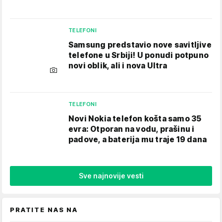
TELEFONI
Samsung predstavio nove savitljive
telefone u Srbiji! U ponudi potpuno
novi oblik, ali i nova Ultra
TELEFONI
Novi Nokia telefon košta samo 35
evra: Otporan na vodu, prašinu i
padove, a baterija mu traje 19 dana
Sve najnovije vesti
PRATITE NAS NA