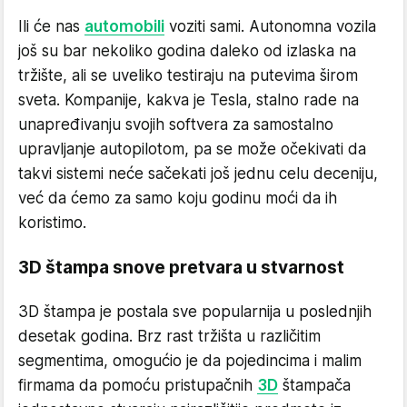
Ili će nas
automobili
voziti sami. Autonomna vozila
još su bar nekoliko godina daleko od izlaska na
tržište, ali se uveliko testiraju na putevima širom
sveta. Kompanije, kakva je Tesla, stalno rade na
unapređivanju svojih softvera za samostalno
upravljanje autopilotom, pa se može očekivati da
takvi sistemi neće sačekati još jednu celu deceniju,
već da ćemo za samo koju godinu moći da ih
koristimo.
3D štampa snove pretvara u stvarnost
3D štampa je postala sve popularnija u poslednjih
desetak godina. Brz rast tržišta u različitim
segmentima, omogućio je da pojedincima i malim
firmama da pomoću pristupačnih
3D
štampača