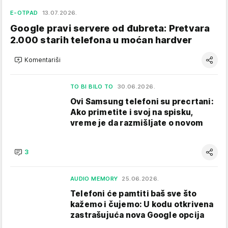
E-OTPAD
13.07.2026.
Google pravi servere od đubreta: Pretvara
2.000 starih telefona u moćan hardver
Komentariši
TO BI BILO TO
30.06.2026.
Ovi Samsung telefoni su precrtani:
Ako primetite i svoj na spisku,
vreme je da razmišljate o novom
3
AUDIO MEMORY
25.06.2026.
Telefoni će pamtiti baš sve što
kažemo i čujemo: U kodu otkrivena
zastrašujuća nova Google opcija