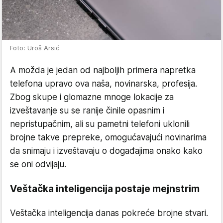
Foto: Uroš Arsić
A možda je jedan od najboljih primera napretka
telefona upravo ova naša, novinarska, profesija.
Zbog skupe i glomazne mnoge lokacije za
izveštavanje su se ranije činile opasnim i
nepristupačnim, ali su pametni telefoni uklonili
brojne takve prepreke, omogućavajući novinarima
da snimaju i izveštavaju o događajima onako kako
se oni odvijaju.
Veštačka inteligencija postaje mejnstrim
Veštačka inteligencija danas pokreće brojne stvari.