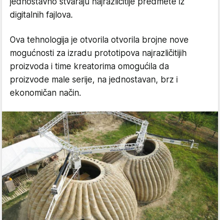
jednostavno stvaraju najrazličitije predmete iz
digitalnih fajlova.
Ova tehnologija je otvorila otvorila brojne nove
mogućnosti za izradu prototipova najrazličitijih
proizvoda i time kreatorima omogućila da
proizvode male serije, na jednostavan, brz i
ekonomičan način.