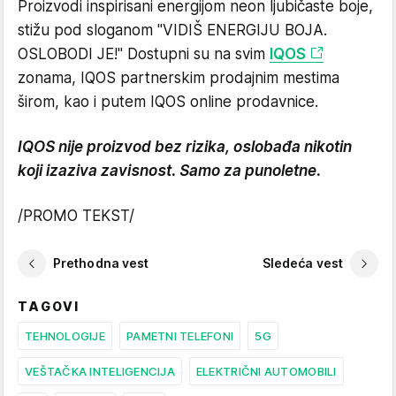
Proizvodi inspirisani energijom neon ljubičaste boje,
stižu pod sloganom "VIDIŠ ENERGIJU BOJA.
OSLOBODI JE!" Dostupni su na svim
IQOS
zonama, IQOS partnerskim prodajnim mestima
širom, kao i putem IQOS online prodavnice.
IQOS nije proizvod bez rizika, oslobađa nikotin
koji izaziva zavisnost. Samo za punoletne.
/PROMO TEKST/
Prethodna vest
Sledeća vest
TAGOVI
TEHNOLOGIJE
PAMETNI TELEFONI
5G
VEŠTAČKA INTELIGENCIJA
ELEKTRIČNI AUTOMOBILI