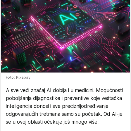
Foto: Pixabay
A sve veći značaj AI dobija i u medicini. Mogućnosti
poboljšanja dijagnostike i preventive koje veštačka
inteligencija donosi i sve preciznijodređivanje
odgovarajućih tretmana samo su početak. Od AI-je
se u ovoj oblasti očekuje još mnogo više.