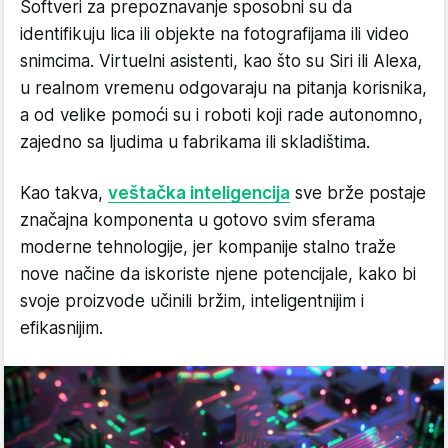
Softveri za prepoznavanje sposobni su da
identifikuju lica ili objekte na fotografijama ili video
snimcima. Virtuelni asistenti, kao što su Siri ili Alexa,
u realnom vremenu odgovaraju na pitanja korisnika,
a od velike pomoći su i roboti koji rade autonomno,
zajedno sa ljudima u fabrikama ili skladištima.
Kao takva,
veštačka inteligencija
sve brže postaje
značajna komponenta u gotovo svim sferama
moderne tehnologije, jer kompanije stalno traže
nove načine da iskoriste njene potencijale, kako bi
svoje proizvode učinili bržim, inteligentnijim i
efikasnijim.