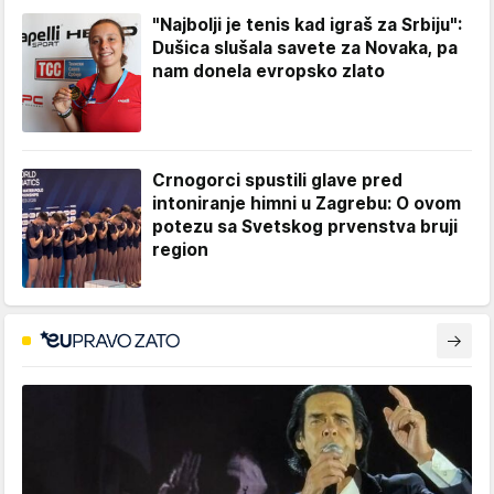
"Najbolji je tenis kad igraš za Srbiju":
Dušica slušala savete za Novaka, pa
nam donela evropsko zlato
Crnogorci spustili glave pred
intoniranje himni u Zagrebu: O ovom
potezu sa Svetskog prvenstva bruji
region