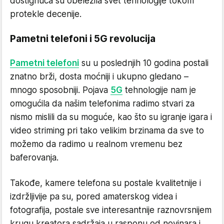
dostignuća su obeležila svet tehnologije tokom
protekle decenije.
Pametni telefoni i 5G revolucija
Pametni telefoni
su u poslednjih 10 godina postali
znatno brži, dosta moćniji i ukupno gledano –
mnogo sposobniji. Pojava
5G
tehnologije nam je
omogućila da našim telefonima radimo stvari za
nismo mislili da su moguće, kao što su igranje igara i
video striming pri tako velikim brzinama da sve to
možemo da radimo u realnom vremenu bez
baferovanja.
Takođe, kamere telefona su postale kvalitetnije i
izdržljivije pa su, pored amaterskog videa i
fotografija, postale sve interesantnije raznovrsnijem
krugu kreatora sadržaja u rasponu od novinara i