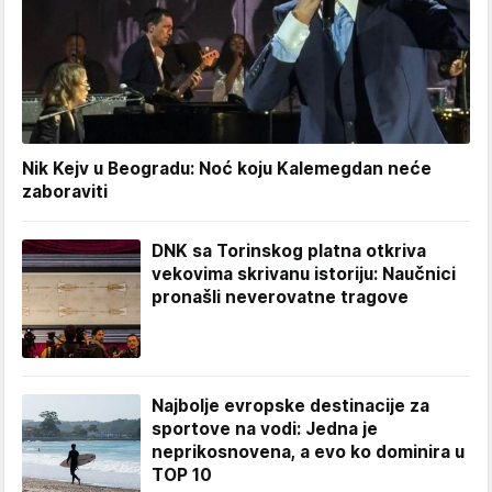
Nik Kejv u Beogradu: Noć koju Kalemegdan neće
zaboraviti
DNK sa Torinskog platna otkriva
vekovima skrivanu istoriju: Naučnici
pronašli neverovatne tragove
Najbolje evropske destinacije za
sportove na vodi: Jedna je
neprikosnovena, a evo ko dominira u
TOP 10