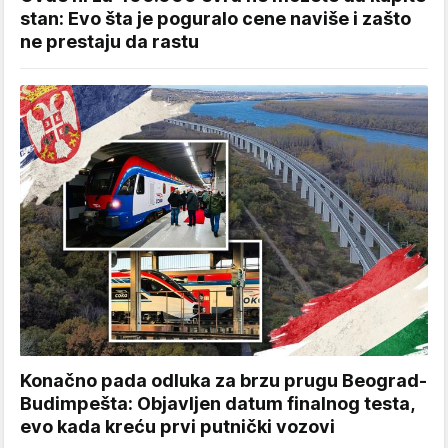
stan: Evo šta je poguralo cene naviše i zašto
ne prestaju da rastu
Konačno pada odluka za brzu prugu Beograd-
Budimpešta: Objavljen datum finalnog testa,
evo kada kreću prvi putnički vozovi