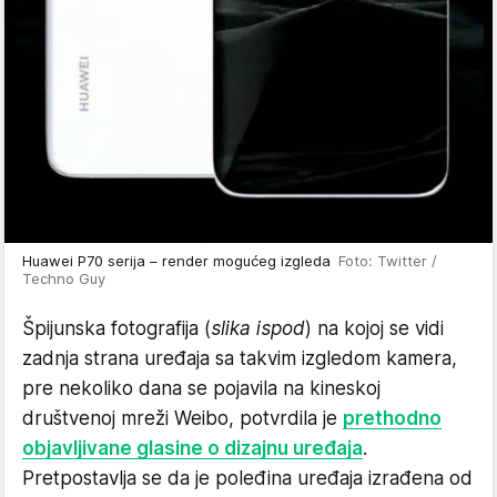
Huawei P70 serija – render mogućeg izgleda
Foto: Twitter /
Techno Guy
Špijunska fotografija (
slika ispod
) na kojoj se vidi
zadnja strana uređaja sa takvim izgledom kamera,
pre nekoliko dana se pojavila na kineskoj
društvenoj mreži Weibo, potvrdila je
prethodno
objavljivane glasine o dizajnu uređaja
.
Pretpostavlja se da je poleđina uređaja izrađena od