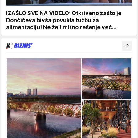
IZAŠLO SVE NA VIDELO: Otkriveno zašto je
Dončićeva bivša povukla tužbu za
alimentaciju! Ne želi mirno rešenje već...