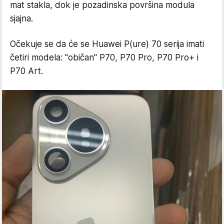
mat stakla, dok je pozadinska površina modula
sjajna.
Očekuje se da će se Huawei P(ure) 70 serija imati
četiri modela: "običan" P70, P70 Pro, P70 Pro+ i
P70 Art.