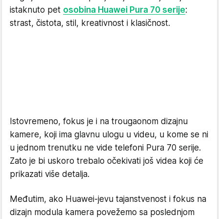
istaknuto pet
osobina Huawei Pura 70 serije
:
strast, čistota, stil, kreativnost i klasičnost.
Istovremeno, fokus je i na trougaonom dizajnu
kamere, koji ima glavnu ulogu u videu, u kome se ni
u jednom trenutku ne vide telefoni Pura 70 serije.
Zato je bi uskoro trebalo očekivati još videa koji će
prikazati više detalja.
Međutim, ako Huawei-jevu tajanstvenost i fokus na
dizajn modula kamera povežemo sa poslednjom