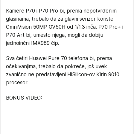
Kamere P70 i P70 Pro bi, prema nepotvrđenim
glasinama, trebalo da za glavni senzor koriste
OmniVision 50MP OV50H od 1/1.3 inča. P70 Pro+ i
P70 Art bi, umesto njega, mogli da dobiju
jednoinčni IMX989 čip.
Sva četiri Huawei Pure 70 telefona bi, prema
očekivanjima, trebalo da pokreće, još uvek
zvanično ne predstavljeni HiSilicon-ov Kirin 9010
procesor.
BONUS VIDEO: