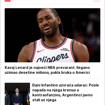
Kavaj Lenard je najveći NBA prevarant: Ilegano
uzimao desetine miliona, pukla bruka u Americi
Đani Infantino uzvraća udarac: Posle
napada na njega krenuo u
kontraofanzivu, Argentinci javno
stali uz njega