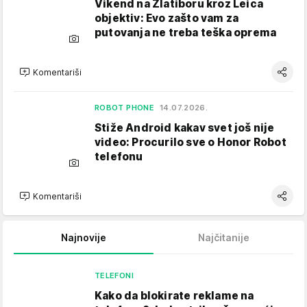
Vikend na Zlatiboru kroz Leica
objektiv: Evo zašto vam za
putovanja ne treba teška oprema
Komentariši
ROBOT PHONE
14.07.2026.
Stiže Android kakav svet još nije
video: Procurilo sve o Honor Robot
telefonu
Komentariši
Najnovije
Najčitanije
TELEFONI
Kako da blokirate reklame na