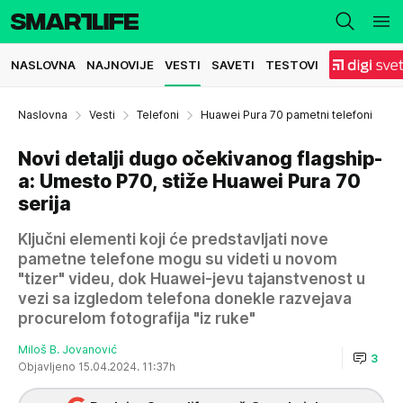
NASLOVNA
NAJNOVIJE
VESTI
SAVETI
TESTOVI
Naslovna
Vesti
Telefoni
Huawei Pura 70 pametni telefoni
Novi detalji dugo očekivanog flagship-
a: Umesto P70, stiže Huawei Pura 70
serija
Ključni elementi koji će predstavljati nove
pametne telefone mogu su videti u novom
"tizer" videu, dok Huawei-jevu tajanstvenost u
vezi sa izgledom telefona donekle razvejava
procurelom fotografija "iz ruke"
Miloš B. Jovanović
3
Objavljeno 15.04.2024. 11:37h