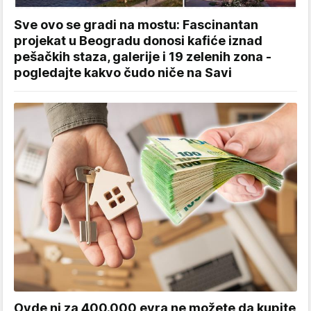
Sve ovo se gradi na mostu: Fascinantan
projekat u Beogradu donosi kafiće iznad
pešačkih staza, galerije i 19 zelenih zona -
pogledajte kakvo čudo niče na Savi
Ovde ni za 400.000 evra ne možete da kupite