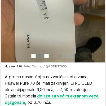
Huawei P70
Foto: Twitter / @RODENT950
A prema dosadašnjim nezvaničnim objavama,
Huawei Pure 70 će imati zakrivljeni LTPO OLED
ekran dijagonale 6,56 inča, sa 1,5K rezolucijom.
Ostala tri modela
dolaze sa većim ekranom veće
dijagonale
, od 6,76 inča.