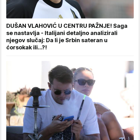
DUŠAN VLAHOVIĆ U CENTRU PAŽNJE! Saga
se nastavlja - Italijani detaljno analizirali
njegov slučaj: Da li je Srbin sateran u
ćorsokak ili...?!