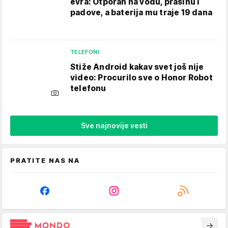
evra: Otporan na vodu, prašinu i
padove, a baterija mu traje 19 dana
TELEFONI
Stiže Android kakav svet još nije
video: Procurilo sve o Honor Robot
telefonu
Sve najnovije vesti
PRATITE NAS NA