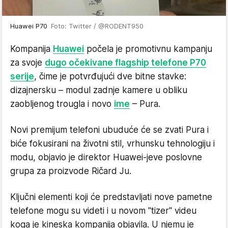
Huawei P70
Foto: Twitter / @RODENT950
Kompanija
Huawei
počela je promotivnu kampanju
za svoje
dugo očekivane flagship telefone P70
serije
, čime je potvrđujući dve bitne stavke:
dizajnersku – modul zadnje kamere u obliku
zaobljenog trougla i novo
ime
– Pura.
Novi premijum telefoni ubuduće će se zvati Pura i
biće fokusirani na životni stil, vrhunsku tehnologiju i
modu, objavio je direktor Huawei-jeve poslovne
grupa za proizvode Ričard Ju.
Ključni elementi koji će predstavljati nove pametne
telefone mogu su videti i u novom "tizer" videu
koga je kineska kompanija objavila. U njemu je