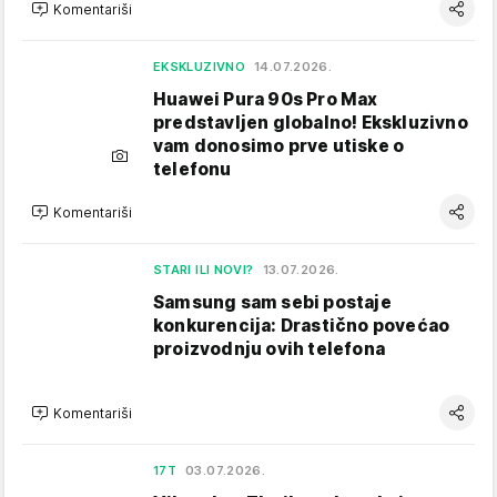
Komentariši
EKSKLUZIVNO
14.07.2026.
Huawei Pura 90s Pro Max
predstavljen globalno! Ekskluzivno
vam donosimo prve utiske o
telefonu
Komentariši
STARI ILI NOVI?
13.07.2026.
Samsung sam sebi postaje
konkurencija: Drastično povećao
proizvodnju ovih telefona
Komentariši
17T
03.07.2026.