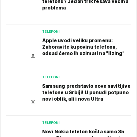
telefonu​? Jedan trik rešava većinu
problema
TELEFONI
Apple uvodi veliku promenu:
Zaboravite kupovinu telefona,
odsad ćemo ih uzimati na "lizing"
TELEFONI
Samsung predstavio nove savitljive
telefone u Srbiji! U ponudi potpuno
novi oblik, ali i nova Ultra
TELEFONI
Novi Nokia telefon košta samo 35