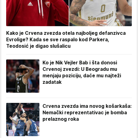
Kako je Crvena zvezda otela najboljeg defanzivca
Evrolige? Kada se sve raspalo kod Parkera,
Teodosić je digao slušalicu
Ko je Nik Vejler Bab i šta donosi
Crvenoj zvezdi: U Beogradu mu
menjaju poziciju, daće mu najteži
zadatak
Crvena zvezda ima novog košarkaša:
Nemački reprezentativac je bomba
prelaznog roka