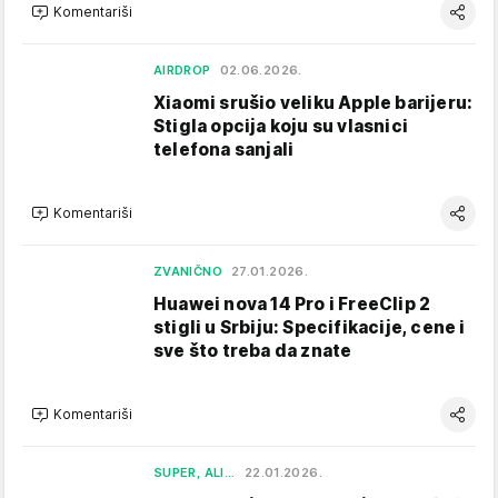
Komentariši
AIRDROP
02.06.2026.
Xiaomi srušio veliku Apple barijeru:
Stigla opcija koju su vlasnici
telefona sanjali
Komentariši
ZVANIČNO
27.01.2026.
Huawei nova 14 Pro i FreeClip 2
stigli u Srbiju: Specifikacije, cene i
sve što treba da znate
Komentariši
SUPER, ALI...
22.01.2026.