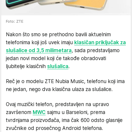
Foto: ZTE
Nakon što smo se prethodno bavili aktuelnim
telefonima koji još uvek imaju
klasičan priključak za
slušalice od 3,5 milimetara
, sada predstavljamo
jedan novi model koji će takođe obradovati
ljubitelje klasičnih
slušalica
.
Reč je o modelu ZTE Nubia Music, telefonu koji ima
ne jedan, nego dva klasična ulaza za slušalice.
Ovaj muzički telefon, predstavljen na upravo
završenom
MWC
sajmu u Barseloni, prema
tvrdnjama proizvođača, ima čak 600 odsto glasnije
zvučnike od prosečnog Android telefona.