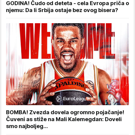
GODINA! Čudo od deteta - cela Evropa priča o
njemu: Da li Srbija ostaje bez ovog bisera?
BOMBA! Zvezda dovela ogromno pojačanje!
Čuveni as stiže na Mali Kalemegdan: Doveli
smo najboljeg...