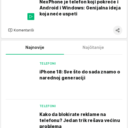
NexPhone je telefon koji pokreće i
Android i Windows: Genijalna ideja
koja neće uspeti
Komentariši
Najnovije
Najčitanije
TELEFONI
iPhone 18: Sve što do sada znamo o
narednoj generaciji
TELEFONI
Kako da blokirate reklame na
telefonu​? Jedan trik rešava većinu
problema