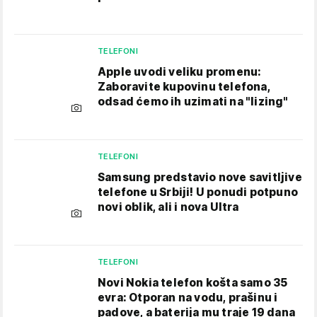
TELEFONI
Apple uvodi veliku promenu:
Zaboravite kupovinu telefona,
odsad ćemo ih uzimati na "lizing"
TELEFONI
Samsung predstavio nove savitljive
telefone u Srbiji! U ponudi potpuno
novi oblik, ali i nova Ultra
TELEFONI
Novi Nokia telefon košta samo 35
evra: Otporan na vodu, prašinu i
padove, a baterija mu traje 19 dana