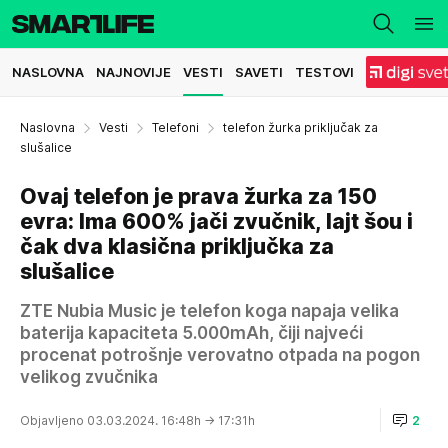
NASLOVNA
NAJNOVIJE
VESTI
SAVETI
TESTOVI
Naslovna
Vesti
Telefoni
telefon žurka priključak za
slušalice
Ovaj telefon je prava žurka za 150
evra: Ima 600% jači zvučnik, lajt šou i
čak dva klasična priključka za
slušalice
ZTE Nubia Music je telefon koga napaja velika
baterija kapaciteta 5.000mAh, čiji najveći
procenat potrošnje verovatno otpada na pogon
velikog zvučnika
Objavljeno 03.03.2024. 16:48h
→ 17:31h
2