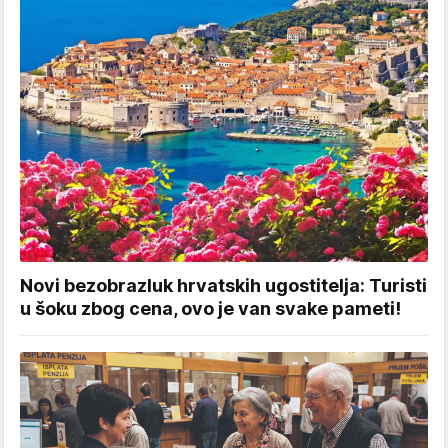
Novi bezobrazluk hrvatskih ugostitelja: Turisti
u šoku zbog cena, ovo je van svake pameti!