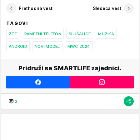
Prethodna vest
Sledeća vest
TAGOVI
ZTE
PAMETNI TELEFON
SLUŠALICE
MUZIKA
ANDROID
NOVI MODEL
MWC 2024
Pridruži se SMARTLIFE zajednici.
2