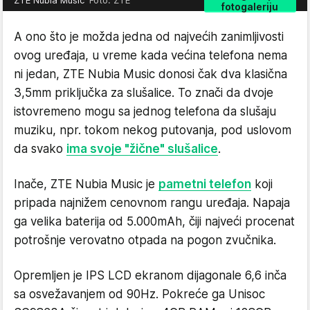
fotogaleriju
A ono što je možda jedna od najvećih zanimljivosti
ovog uređaja, u vreme kada većina telefona nema
ni jedan, ZTE Nubia Music donosi čak dva klasična
3,5mm priključka za slušalice. To znači da dvoje
istovremeno mogu sa jednog telefona da slušaju
muziku, npr. tokom nekog putovanja, pod uslovom
da svako
ima svoje "žične" slušalice
.
Inače, ZTE Nubia Music je
pametni telefon
koji
pripada najnižem cenovnom rangu uređaja. Napaja
ga velika baterija od 5.000mAh, čiji najveći procenat
potrošnje verovatno otpada na pogon zvučnika.
Opremljen je IPS LCD ekranom dijagonale 6,6 inča
sa osvežavanjem od 90Hz. Pokreće ga Unisoc