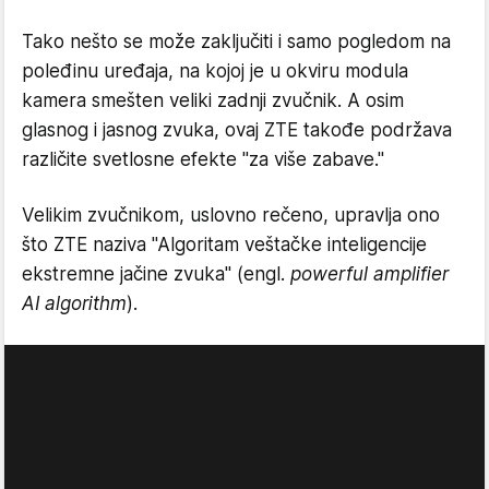
Tako nešto se može zaključiti i samo pogledom na
poleđinu uređaja, na kojoj je u okviru modula
kamera smešten veliki zadnji zvučnik. A osim
glasnog i jasnog zvuka, ovaj ZTE takođe podržava
različite svetlosne efekte "za više zabave."
Velikim zvučnikom, uslovno rečeno, upravlja ono
što ZTE naziva "Algoritam veštačke inteligencije
ekstremne jačine zvuka" (engl.
powerful amplifier
AI algorithm
).