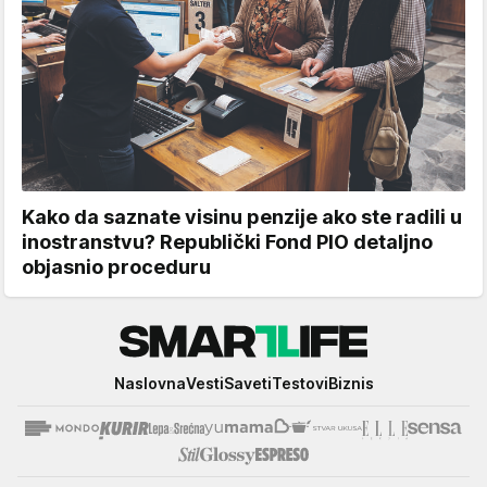
Kako da saznate visinu penzije ako ste radili u
inostranstvu? Republički Fond PIO detaljno
objasnio proceduru
Smartlife
Naslovna
Vesti
Saveti
Testovi
Biznis