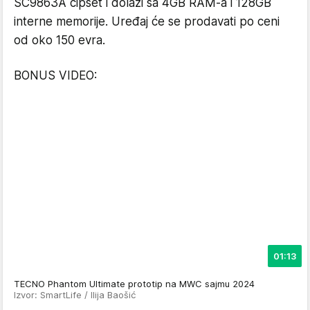
SC9863A čipset i dolazi sa 4GB RAM-a i 128GB
interne memorije. Uređaj će se prodavati po ceni
od oko 150 evra.
BONUS VIDEO:
01:13
TECNO Phantom Ultimate prototip na MWC sajmu 2024
Izvor: SmartLife / Ilija Baošić