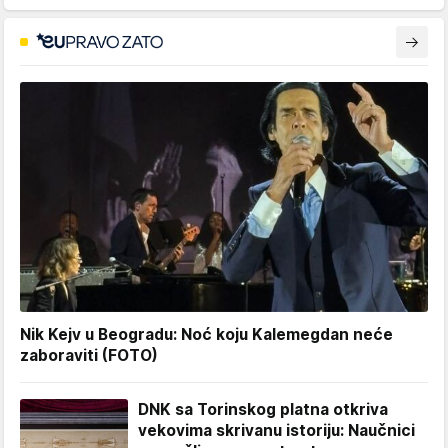
Nik Kejv u Beogradu: Noć koju Kalemegdan neće
zaboraviti (FOTO)
DNK sa Torinskog platna otkriva
vekovima skrivanu istoriju: Naučnici