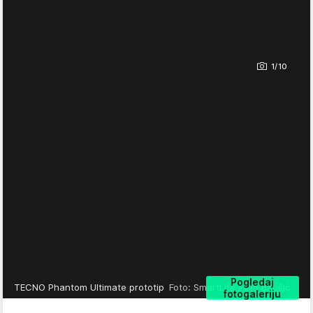
1/10
Pogledaj
TECNO Phantom Ultimate prototip
Foto: SmartLife / Ilija Baošić
fotogaleriju