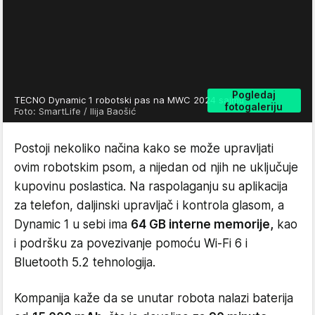
Pogledaj
TECNO Dynamic 1 robotski pas na MWC 2024 sajmu
fotogaleriju
Foto: SmartLife / Ilija Baošić
Postoji nekoliko načina kako se može upravljati
ovim robotskim psom, a nijedan od njih ne uključuje
kupovinu poslastica. Na raspolaganju su aplikacija
za telefon, daljinski upravljač i kontrola glasom, a
Dynamic 1 u sebi ima
64 GB interne memorije,
kao
i podršku za povezivanje pomoću Wi-Fi 6 i
Bluetooth 5.2 tehnologija.
Kompanija kaže da se unutar robota nalazi baterija