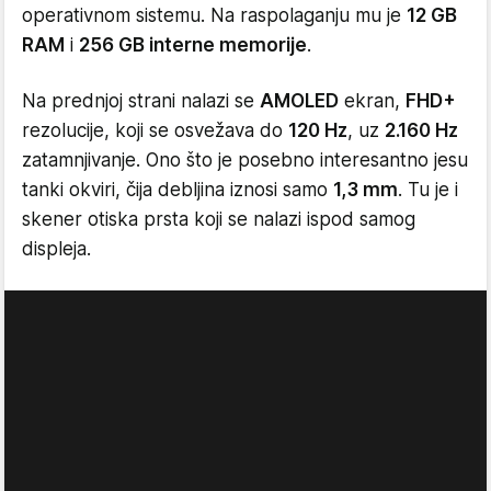
operativnom sistemu. Na raspolaganju mu je
12 GB
RAM
i
256 GB interne memorije
.
Na prednjoj strani nalazi se
AMOLED
ekran,
FHD+
rezolucije, koji se osvežava do
120 Hz
, uz
2.160 Hz
zatamnjivanje. Ono što je posebno interesantno jesu
tanki okviri, čija debljina iznosi samo
1,3 mm
. Tu je i
skener otiska prsta koji se nalazi ispod samog
displeja.