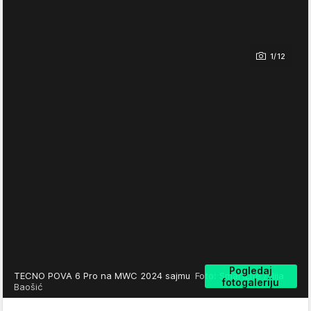
1/12
Pogledaj
TECNO POVA 6 Pro na MWC 2024 sajmu
Foto: SmartLife / Ilija
fotogaleriju
Baošić