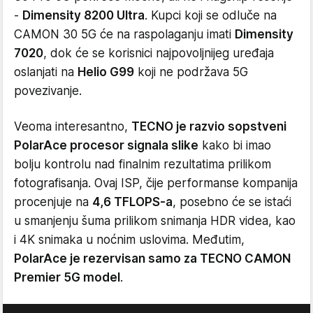
-
Dimensity 8200 Ultra
. Kupci koji se odluče na
CAMON 30 5G će na raspolaganju imati
Dimensity
7020
, dok će se korisnici najpovoljnijeg uređaja
oslanjati na
Helio G99
koji ne podržava 5G
povezivanje.
Veoma interesantno,
TECNO je razvio sopstveni
PolarAce procesor signala slike
kako bi imao
bolju kontrolu nad finalnim rezultatima prilikom
fotografisanja. Ovaj ISP, čije performanse kompanija
procenjuje na
4,6 TFLOPS-a
, posebno će se istaći
u smanjenju šuma prilikom snimanja HDR videa, kao
i 4K snimaka u noćnim uslovima. Međutim,
PolarAce je rezervisan samo za TECNO CAMON
Premier 5G model
.