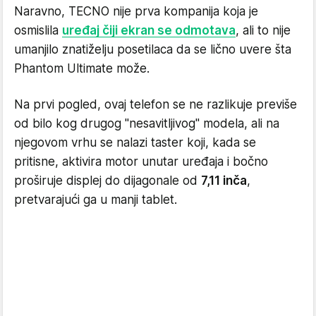
Naravno, TECNO nije prva kompanija koja je
osmislila
uređaj čiji ekran se odmotava
, ali to nije
umanjilo znatiželju posetilaca da se lično uvere šta
Phantom Ultimate može.
Na prvi pogled, ovaj telefon se ne razlikuje previše
od bilo kog drugog "nesavitljivog" modela, ali na
njegovom vrhu se nalazi taster koji, kada se
pritisne, aktivira motor unutar uređaja i bočno
proširuje displej do dijagonale od
7,11 inča
,
pretvarajući ga u manji tablet.