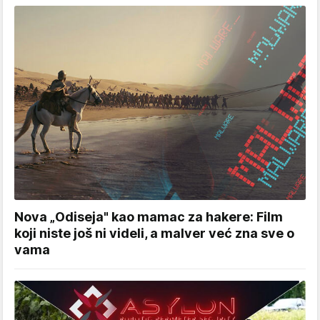
Nova „Odiseja" kao mamac za hakere: Film
koji niste još ni videli, a malver već zna sve o
vama