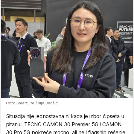
Foto: SmartLife / Ilija Baošić
Situacija nije jednostavna ni kada je izbor čipseta u
pitanju. TECNO CAMON 30 Premier 5G i CAMON
30 Pro 5G pokreće moćno, ali ne i flagship rešenje