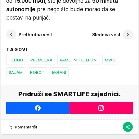
od
15.000 mAh
, što je dovoljno za
90 minuta
autonomije
pre nego što bude morao da se
postavi na punjač.
Prethodna vest
Sledeća vest
TAGOVI
TECNO
PREMIJERA
PAMETNI TELEFONI
MWC
SAJAM
ROBOT
EKRANI
Pridruži se SMARTLIFE zajednici.
Komentariši