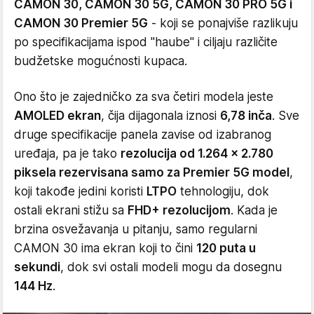
CAMON 30, CAMON 30 5G, CAMON 30 PRO 5G i
CAMON 30 Premier 5G
- koji se ponajviše razlikuju
po specifikacijama ispod "haube" i ciljaju različite
budžetske mogućnosti kupaca.
Ono što je zajedničko za sva četiri modela jeste
AMOLED ekran
, čija dijagonala iznosi
6,78 inča
. Sve
druge specifikacije panela zavise od izabranog
uređaja, pa je tako
rezolucija od 1.264 x 2.780
piksela rezervisana samo za Premier 5G model
,
koji takođe jedini koristi
LTPO
tehnologiju, dok
ostali ekrani stižu sa
FHD+ rezolucijom
. Kada je
brzina osvežavanja u pitanju, samo regularni
CAMON 30 ima ekran koji to čini
120 puta u
sekundi
, dok svi ostali modeli mogu da dosegnu
144 Hz
.