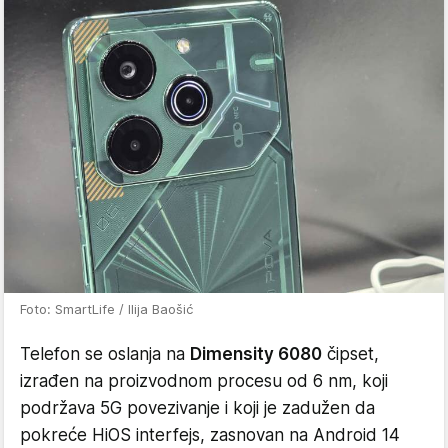
Foto: SmartLife / Ilija Baošić
Telefon se oslanja na
Dimensity 6080
čipset,
izrađen na proizvodnom procesu od 6 nm, koji
podržava 5G povezivanje i koji je zadužen da
pokreće HiOS interfejs, zasnovan na Android 14