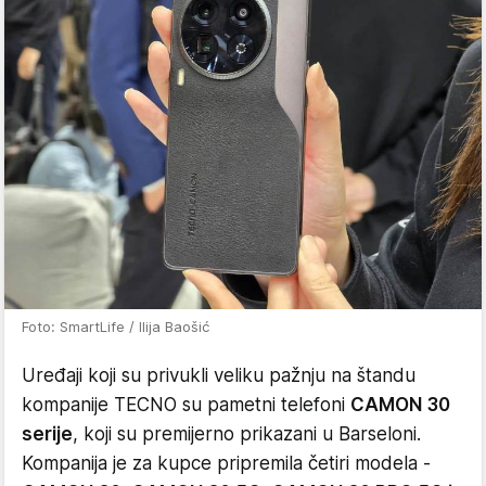
Foto: SmartLife / Ilija Baošić
Uređaji koji su privukli veliku pažnju na štandu
kompanije TECNO su pametni telefoni
CAMON 30
serije
, koji su premijerno prikazani u Barseloni.
Kompanija je za kupce pripremila četiri modela -