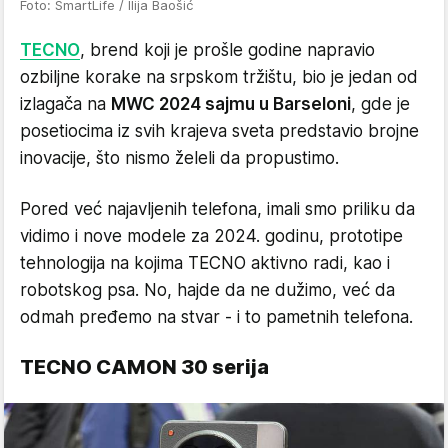
Foto: SmartLife / Ilija Baošić
TECNO
, brend koji je prošle godine napravio
ozbiljne korake na srpskom tržištu, bio je jedan od
izlagača na
MWC 2024 sajmu u Barseloni
, gde je
posetiocima iz svih krajeva sveta predstavio brojne
inovacije, što nismo želeli da propustimo.
Pored već najavljenih telefona, imali smo priliku da
vidimo i nove modele za 2024. godinu, prototipe
tehnologija na kojima TECNO aktivno radi, kao i
robotskog psa. No, hajde da ne dužimo, već da
odmah pređemo na stvar - i to pametnih telefona.
TECNO CAMON 30 serija