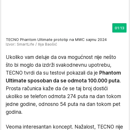
01:13
TECNO Phantom Ultimate prototip na MWC sajmu 2024
Izvor: SmartLife / Ilija Baošić
Ukoliko vam deluje da ova mogućnost nije nešto
što bi moglo da izdrži svakodnevnu upotrebu,
TECNO tvrdi da su testovi pokazali da je
Phantom
Ultimate sposoban da se odmota 100.000 puta
.
Prosta računica kaže da će se taj broj dostići
ukoliko se telefon odmota 274 puta na dan tokom
jedne godine, odnosno 54 puta na dan tokom pet
godina.
Veoma interesantan koncept. Nažalost, TECNO nije