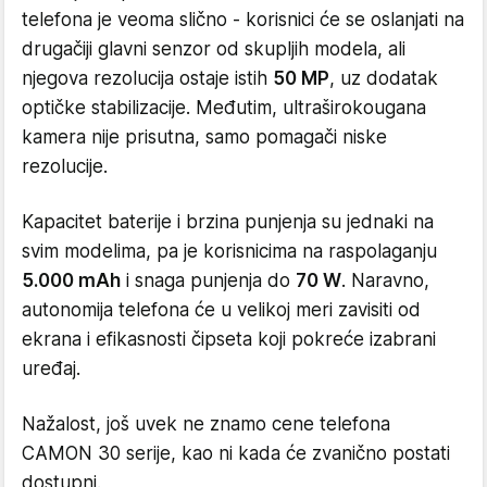
telefona je veoma slično - korisnici će se oslanjati na
drugačiji glavni senzor od skupljih modela, ali
njegova rezolucija ostaje istih
50 MP
, uz dodatak
optičke stabilizacije. Međutim, ultraširokougana
kamera nije prisutna, samo pomagači niske
rezolucije.
Kapacitet baterije i brzina punjenja su jednaki na
svim modelima, pa je korisnicima na raspolaganju
5.000 mAh
i snaga punjenja do
70 W
. Naravno,
autonomija telefona će u velikoj meri zavisiti od
ekrana i efikasnosti čipseta koji pokreće izabrani
uređaj.
Nažalost, još uvek ne znamo cene telefona
CAMON 30 serije, kao ni kada će zvanično postati
dostupni.