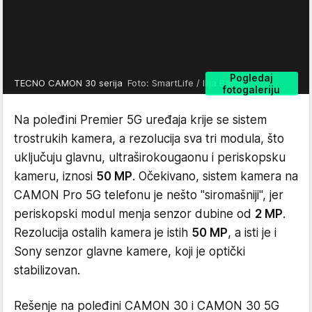
Pogledaj
TECNO CAMON 30 serija
Foto: SmartLife / Ilija Baošić
fotogaleriju
Na poleđini Premier 5G uređaja krije se sistem
trostrukih kamera, a rezolucija sva tri modula, što
uključuju glavnu, ultraširokougaonu i periskopsku
kameru, iznosi
50 MP
. Očekivano, sistem kamera na
CAMON Pro 5G telefonu je nešto "siromašniji", jer
periskopski modul menja senzor dubine od
2 MP
.
Rezolucija ostalih kamera je istih
50 MP
, a isti je i
Sony senzor glavne kamere, koji je optički
stabilizovan.
Rešenje na poleđini CAMON 30 i CAMON 30 5G