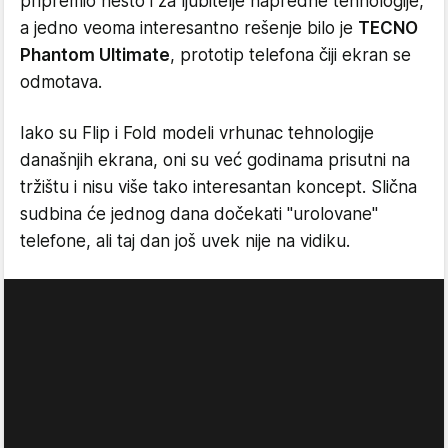
pripremio nešto i za ljubitelje napredne tehnologije,
a jedno veoma interesantno rešenje bilo je
TECNO
Phantom Ultimate
, prototip telefona čiji ekran se
odmotava.
Iako su Flip i Fold modeli vrhunac tehnologije
današnjih ekrana, oni su već godinama prisutni na
tržištu i nisu više tako interesantan koncept. Slična
sudbina će jednog dana dočekati "urolovane"
telefone, ali taj dan još uvek nije na vidiku.