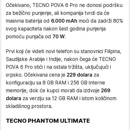
Očekivano, TECNO POVA 6 Pro ne donosi podršku
za bežično punjenje, ali kompanija tvrdi da će
masivna baterija od
6.000 mAh
moći da zadrži 80%
svog kapaciteta nakon šest godina punjenja
pomoću punjača od
70 W
.
Prvi koji će videti novi telefon su stanovnici Filipina,
Saudijske Arabije i Indije, nakon čega će TECNO
POVA 6 Pro stići i na ostala tržišta, uključujući i
srpsko. Očekivana cena je
229 dolara
za
konfiguraciju sa 8 GB RAM i 256 GB interne
memorije, dok će kupci morati da izdvoje
269
dolara
za verziju sa 12 GB RAM i istom količinom
skladišnog prostora.
TECNO PHANTOM ULTIMATE