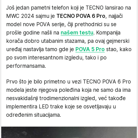
Još jedan pametni telefon koji je TECNO lansirao na
MWC 2024 sajmu je
TECNO POVA 6 Pro
, najjači
model nove POVA serije, čiji prethodnici su se
prošle godine našli na
našem testu
. Kompanija
korača dobro utabanim stazama, pa ovaj gejmerski
uređaj nastavlja tamo gde je
POVA 5 Pro
stao, kako
po svom interesantnom izgledu, tako i po
performansama.
Prvo što je bilo primetno u vezi TECNO POVA 6 Pro
modela jeste njegova poleđina koja ne samo da ima
nesvakidašnji trodimenzionalni izgled, već takođe
implementira LED trake koje se osvetljavaju u
određenim situacijama.