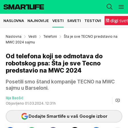
NASLOVNA
NAJNOVIJE
VESTI
SAVETI
TESTOVI
Naslovna
Vesti
Telefoni
Šta je sve TECNO predstavio na
MWC 2024 sajmu
Od telefona koji se odmotava do
robotskog psa: Šta je sve Tecno
predstavio na MWC 2024
Posetili smo štand kompanije TECNO na MWC
sajmu u Barseloni.
Ilija Baošić
Objavljeno 01.03.2024. 12:31h
Dodajte Smartlife u vaš Google izbor