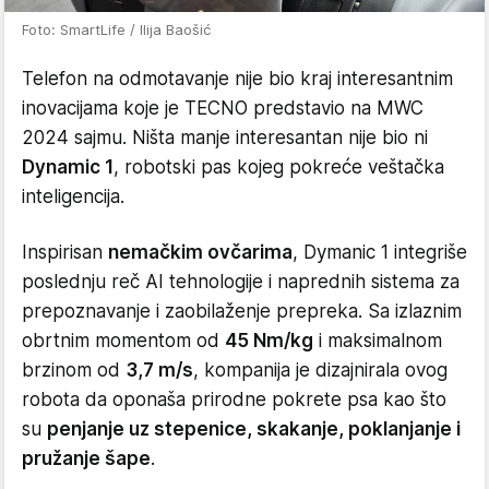
Foto: SmartLife / Ilija Baošić
Telefon na odmotavanje nije bio kraj interesantnim
inovacijama koje je TECNO predstavio na MWC
2024 sajmu. Ništa manje interesantan nije bio ni
Dynamic 1
, robotski pas kojeg pokreće veštačka
inteligencija.
Inspirisan
nemačkim ovčarima
, Dymanic 1 integriše
poslednju reč AI tehnologije i naprednih sistema za
prepoznavanje i zaobilaženje prepreka. Sa izlaznim
obrtnim momentom od
45 Nm/kg
i maksimalnom
brzinom od
3,7 m/s
, kompanija je dizajnirala ovog
robota da oponaša prirodne pokrete psa kao što
su
penjanje uz stepenice, skakanje, poklanjanje i
pružanje šape
.