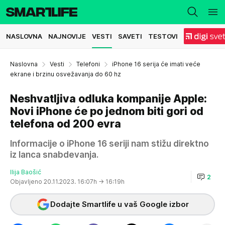
NASLOVNA
NAJNOVIJE
VESTI
SAVETI
TESTOVI
Naslovna
Vesti
Telefoni
iPhone 16 serija će imati veće
ekrane i brzinu osvežavanja do 60 hz
Neshvatljiva odluka kompanije Apple:
Novi iPhone će po jednom biti gori od
telefona od 200 evra
Informacije o iPhone 16 seriji nam stižu direktno
iz lanca snabdevanja.
Ilija Baošić
2
Objavljeno 20.11.2023. 16:07h
→ 16:19h
Dodajte Smartlife u vaš Google izbor