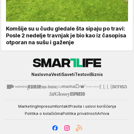
Komšije su u čudu gledale šta sipaju po travi:
Posle 2 nedelje travnjak je bio kao iz časopisa
otporan na sušu i gaženje
Smartlife
Naslovna
Vesti
Saveti
Testovi
Biznis
Marketing
Impresum
Kontakt
Pravila i uslovi korišćenja
Politika o kolačićima
Politika privatnosti
Arhiva