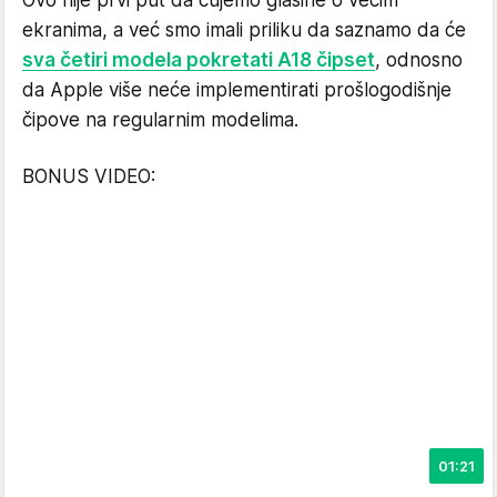
ekranima, a već smo imali priliku da saznamo da će
sva četiri modela pokretati A18 čipset
, odnosno
da Apple više neće implementirati prošlogodišnje
čipove na regularnim modelima.
BONUS VIDEO:
01:21