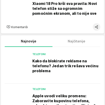
Xiaomi 18 Pro krši sva pravila: Novi
telefon stiže sa ogromnim
pomoćnim ekranom, ali to nije sve
Komentariši
Najnovije
Najčitanije
TELEFONI
Kako da blokirate reklame na
telefonu​? Jedan trik rešava većinu
problema
TELEFONI
Apple uvodi veliku promenu:
Zaboravite kupovinu telefona,