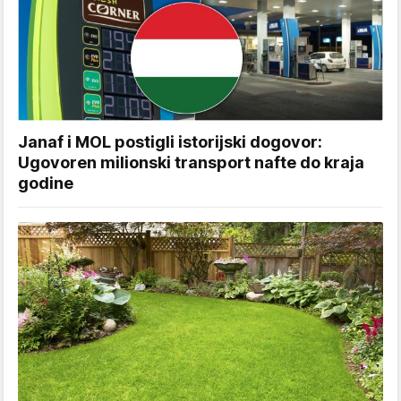
Janaf i MOL postigli istorijski dogovor:
Ugovoren milionski transport nafte do kraja
godine