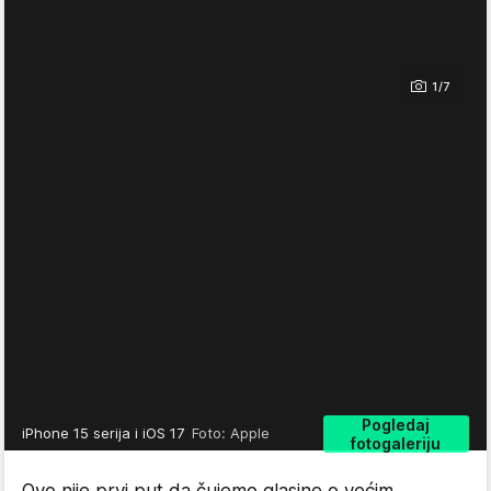
1/7
Pogledaj
iPhone 15 serija i iOS 17
Foto: Apple
fotogaleriju
Ovo nije prvi put da čujemo glasine o većim