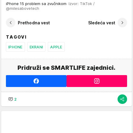
iPhone 15 problem sa zvučnikom
Izvor: TikTok /
@milesabovetech
Prethodna vest
Sledeća vest
TAGOVI
IPHONE
EKRANI
APPLE
Pridruži se SMARTLIFE zajednici.
2