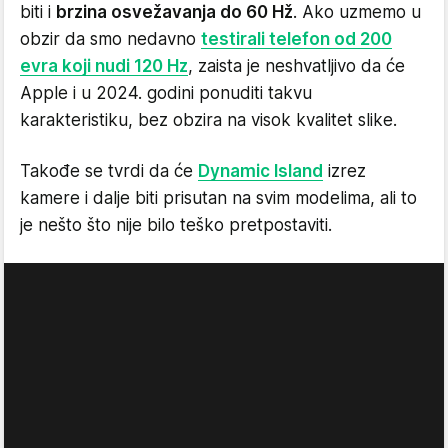
biti i
brzina osvežavanja do 60 Hž
. Ako uzmemo u
obzir da smo nedavno
testirali telefon od 200
evra koji nudi 120 Hz
, zaista je neshvatljivo da će
Apple i u 2024. godini ponuditi takvu
karakteristiku, bez obzira na visok kvalitet slike.
Takođe se tvrdi da će
Dynamic Island
izrez
kamere i dalje biti prisutan na svim modelima, ali to
je nešto što nije bilo teško pretpostaviti.