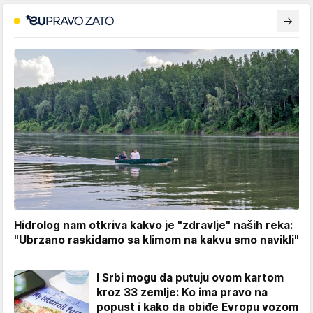
Hidrolog nam otkriva kakvo je "zdravlje" naših reka:
"Ubrzano raskidamo sa klimom na kakvu smo navikli"
I Srbi mogu da putuju ovom kartom
kroz 33 zemlje: Ko ima pravo na
popust i kako da obiđe Evropu vozom