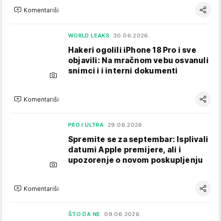
Komentariši
WORLD LEAKS
30.06.2026.
Hakeri ogolili iPhone 18 Pro i sve
objavili: Na mračnom vebu osvanuli
snimci i i interni dokumenti
Komentariši
PRO I ULTRA
29.06.2026.
Spremite se za septembar: Isplivali
datumi Apple premijere, ali i
upozorenje o novom poskupljenju
Komentariši
ŠTO DA NE
09.06.2026.