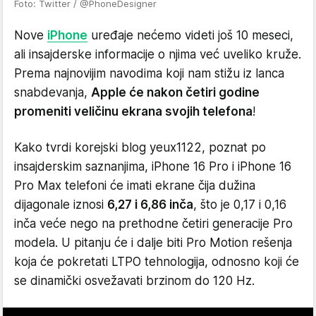
Foto: Twitter / @PhoneDesigner
Nove
iPhone
uređaje nećemo videti još 10 meseci,
ali insajderske informacije o njima već uveliko kruže.
Prema najnovijim navodima koji nam stižu iz lanca
snabdevanja,
Apple će nakon četiri godine
promeniti veličinu ekrana svojih telefona
!
Kako tvrdi korejski blog yeux1122, poznat po
insajderskim saznanjima, iPhone 16 Pro i iPhone 16
Pro Max telefoni će imati ekrane čija dužina
dijagonale iznosi
6,27 i 6,86 inča
, što je 0,17 i 0,16
inča veće nego na prethodne četiri generacije Pro
modela. U pitanju će i dalje biti Pro Motion rešenja
koja će pokretati LTPO tehnologija, odnosno koji će
se dinamički osvežavati brzinom do 120 Hz.