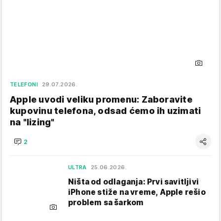
TELEFONI
29.07.2026.
Apple uvodi veliku promenu: Zaboravite
kupovinu telefona, odsad ćemo ih uzimati
na "lizing"
2
ULTRA
25.06.2026.
Ništa od odlaganja: Prvi savitljivi
iPhone stiže na vreme, Apple rešio
problem sa šarkom