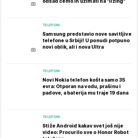
odsad ćemo ih uzimati na "lizing"
TELEFONI
Samsung predstavio nove savitljive
telefone u Srbiji! U ponudi potpuno
novi oblik, ali i nova Ultra
TELEFONI
Novi Nokia telefon košta samo 35
evra: Otporan na vodu, prašinu i
padove, a baterija mu traje 19 dana
TELEFONI
Stiže Android kakav svet još nije
video: Procurilo sve o Honor Robot