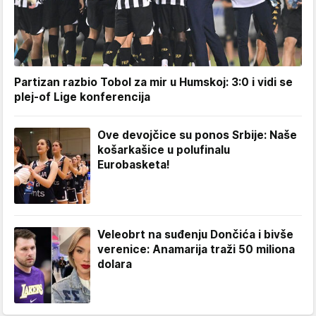
Partizan razbio Tobol za mir u Humskoj: 3:0 i vidi se
plej-of Lige konferencija
Ove devojčice su ponos Srbije: Naše
košarkašice u polufinalu
Eurobasketa!
Veleobrt na suđenju Dončića i bivše
verenice: Anamarija traži 50 miliona
dolara