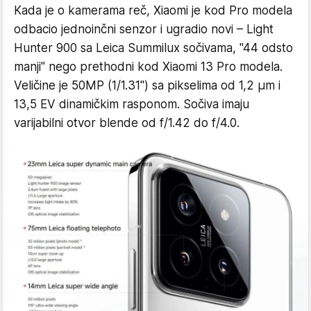
Kada je o kamerama reč, Xiaomi je kod Pro modela
odbacio jednoinčni senzor i ugradio novi – Light
Hunter 900 sa Leica Summilux sočivama, "44 odsto
manji" nego prethodni kod Xiaomi 13 Pro modela.
Veličine je 50MP (1/1.31") sa pikselima od 1,2 μm i
13,5 EV dinamičkim rasponom. Sočiva imaju
varijabilni otvor blende od f/1.42 do f/4.0.