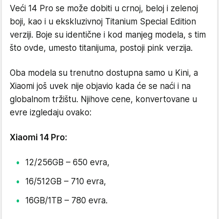
Veći 14 Pro se može dobiti u crnoj, beloj i zelenoj
boji, kao i u ekskluzivnoj Titanium Special Edition
verziji. Boje su identične i kod manjeg modela, s tim
što ovde, umesto titanijuma, postoji pink verzija.
Oba modela su trenutno dostupna samo u Kini, a
Xiaomi još uvek nije objavio kada će se naći i na
globalnom tržištu. Njihove cene, konvertovane u
evre izgledaju ovako:
Xiaomi 14 Pro:
12/256GB – 650 evra,
16/512GB – 710 evra,
16GB/1TB – 780 evra.