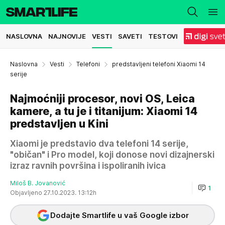
NASLOVNA
NAJNOVIJE
VESTI
SAVETI
TESTOVI
Naslovna
Vesti
Telefoni
predstavljeni telefoni Xiaomi 14
serije
Najmoćniji procesor, novi OS, Leica
kamere, a tu je i titanijum: Xiaomi 14
predstavljen u Kini
Xiaomi je predstavio dva telefoni 14 serije,
"običan" i Pro model, koji donose novi dizajnerski
izraz ravnih površina i ispoliranih ivica
Miloš B. Jovanović
1
Objavljeno 27.10.2023. 13:12h
Dodajte Smartlife u vaš Google izbor