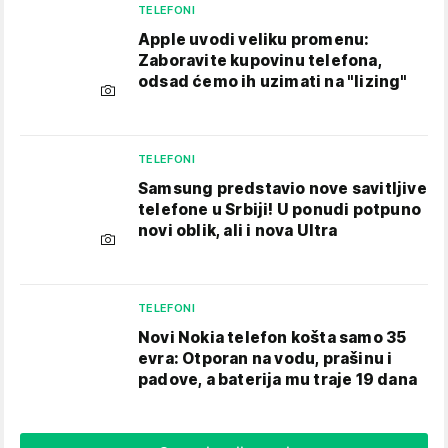
TELEFONI
Apple uvodi veliku promenu:
Zaboravite kupovinu telefona,
odsad ćemo ih uzimati na "lizing"
TELEFONI
Samsung predstavio nove savitljive
telefone u Srbiji! U ponudi potpuno
novi oblik, ali i nova Ultra
TELEFONI
Novi Nokia telefon košta samo 35
evra: Otporan na vodu, prašinu i
padove, a baterija mu traje 19 dana