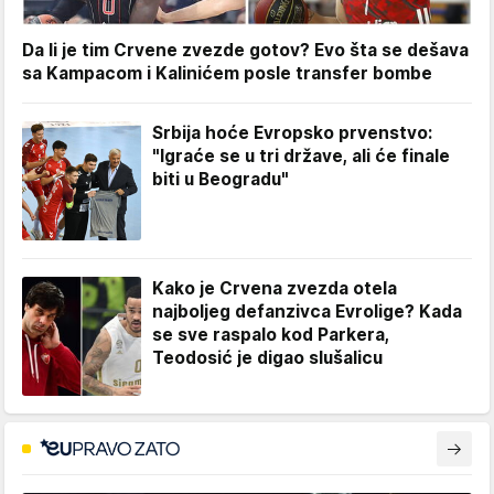
Da li je tim Crvene zvezde gotov? Evo šta se dešava
sa Kampacom i Kalinićem posle transfer bombe
Srbija hoće Evropsko prvenstvo:
"Igraće se u tri države, ali će finale
biti u Beogradu"
Kako je Crvena zvezda otela
najboljeg defanzivca Evrolige? Kada
se sve raspalo kod Parkera,
Teodosić je digao slušalicu