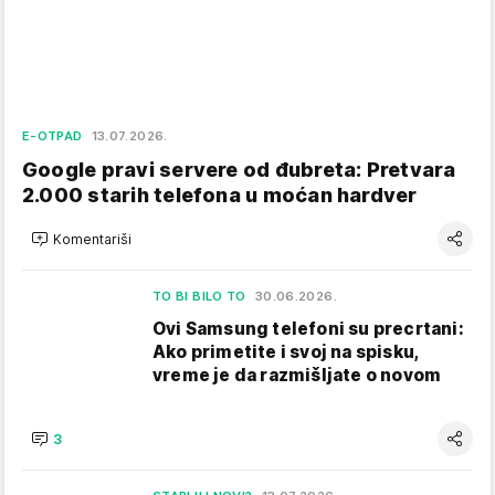
E-OTPAD
13.07.2026.
Google pravi servere od đubreta: Pretvara
2.000 starih telefona u moćan hardver
Komentariši
TO BI BILO TO
30.06.2026.
Ovi Samsung telefoni su precrtani:
Ako primetite i svoj na spisku,
vreme je da razmišljate o novom
3