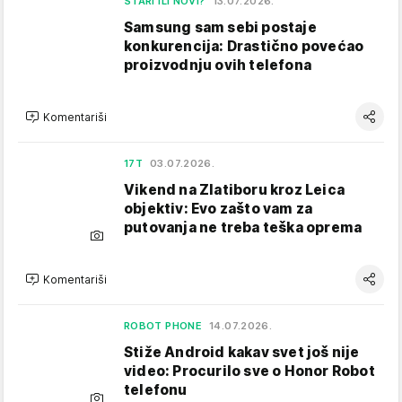
STARI ILI NOVI?
13.07.2026.
Samsung sam sebi postaje
konkurencija: Drastično povećao
proizvodnju ovih telefona
Komentariši
17T
03.07.2026.
Vikend na Zlatiboru kroz Leica
objektiv: Evo zašto vam za
putovanja ne treba teška oprema
Komentariši
ROBOT PHONE
14.07.2026.
Stiže Android kakav svet još nije
video: Procurilo sve o Honor Robot
telefonu