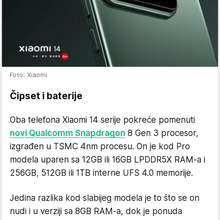
Foto: Xiaomi
Čipset i baterije
Oba telefona Xiaomi 14 serije pokreće pomenuti
novi Qualcomm Snapdragon
8 Gen 3 procesor,
izgrađen u TSMC 4nm procesu. On je kod Pro
modela uparen sa 12GB ili 16GB LPDDR5X RAM-a i
256GB, 512GB ili 1TB interne UFS 4.0 memorije.
Jedina razlika kod slabijeg modela je to što se on
nudi i u verziji sa 8GB RAM-a, dok je ponuda