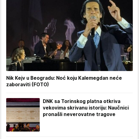
Nik Kejv u Beogradu: Noć koju Kalemegdan neće
zaboraviti (FOTO)
DNK sa Torinskog platna otkriva
vekovima skrivanu istoriju: Naučnici
pronašli neverovatne tragove