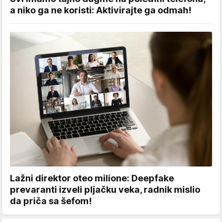
a niko ga ne koristi: Aktivirajte ga odmah!
Lažni direktor oteo milione: Deepfake
prevaranti izveli pljačku veka, radnik mislio
da priča sa šefom!