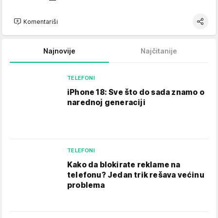
Komentariši
Najnovije
Najčitanije
TELEFONI
iPhone 18: Sve što do sada znamo o
narednoj generaciji
TELEFONI
Kako da blokirate reklame na
telefonu​? Jedan trik rešava većinu
problema