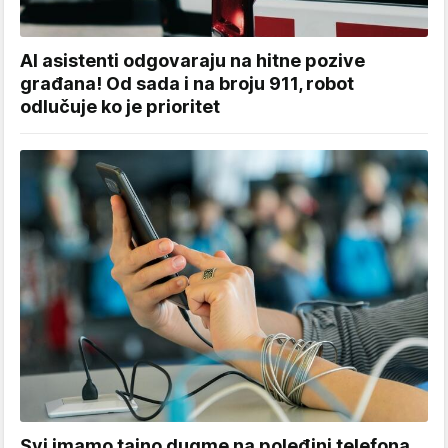
AI asistenti odgovaraju na hitne pozive
građana! Od sada i na broju 911, robot
odlučuje ko je prioritet
Svi imamo tajno dugme na poleđini telefona,