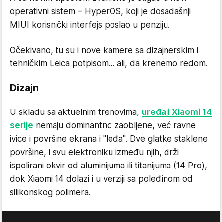
operativni sistem – HyperOS, koji je dosadašnji
MIUI korisnički interfejs poslao u penziju.
Očekivano, tu su i nove kamere sa dizajnerskim i
tehničkim Leica potpisom... ali, da krenemo redom.
Dizajn
U skladu sa aktuelnim trenovima,
uređaji Xiaomi 14
serije
nemaju dominantno zaobljene, već ravne
ivice i površine ekrana i "leđa". Dve glatke staklene
površine, i svu elektroniku između njih, drži
ispolirani okvir od aluminijuma ili titanijuma (14 Pro),
dok Xiaomi 14 dolazi i u verziji sa poleđinom od
silikonskog polimera.