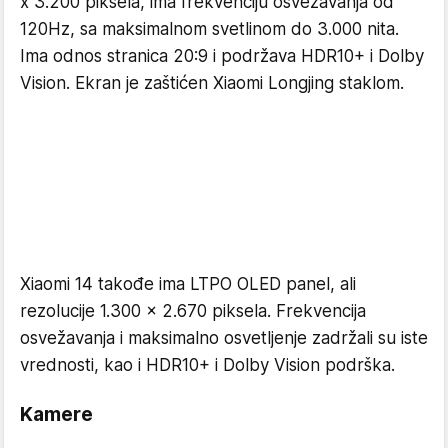
x 3.200 piksela, ima frekvenciju osvežavanja od
120Hz, sa maksimalnom svetlinom do 3.000 nita.
Ima odnos stranica 20:9 i podržava HDR10+ i Dolby
Vision. Ekran je zaštićen Xiaomi Longjing staklom.
Xiaomi 14 takođe ima LTPO OLED panel, ali
rezolucije 1.300 x 2.670 piksela. Frekvencija
osvežavanja i maksimalno osvetljenje zadržali su iste
vrednosti, kao i HDR10+ i Dolby Vision podrška.
Kamere