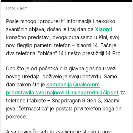
Foto: Xiaomi
Posle mnogo "procurelih" informacija i nekoliko
zvaničnih objava, došao je i taj dan da
Xiaomi
konačno predstavi, ovoga puta samo u Kini, svoj
novi flegšip pametni telefon – Xiaomi 14. Tačnije,
dva telefona: "običan" 14 i nešto prestižniji 14 Pro.
Ono što je od početka bila glavna glasina u vezi
novog uređaja, doživelo je svoju potvrdu. Samo
dan nakon što je
kompanija Qualcomm
predstavila svoj najnoviji i najnapredniji čipset
za
telefone i tablete – Snapdragon 8 Gen 3, Xiaomi-
jeva "četrnaestica" je postala prvi telefon koga on
pokreće.
A sa novim čipsetom zvanično je stigao u novi