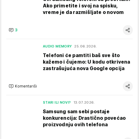
Ako primetite i svoj na spisku,
vreme je da razmišljate o novom
3
AUDIO MEMORY
25.06.2026.
Telefoni će pamtiti baš sve što
kažemo i čujemo: U kodu otkrivena
zastrašujuća nova Google opcija
Komentariši
STARI ILI NOVI?
13.07.2026.
Samsung sam sebi postaje
konkurencija: Drastično povećao
proizvodnju ovih telefona