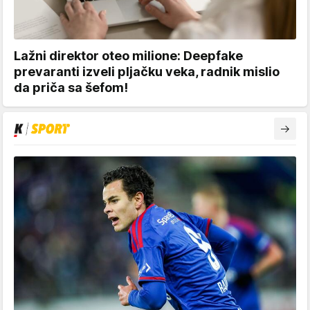
Lažni direktor oteo milione: Deepfake
prevaranti izveli pljačku veka, radnik mislio
da priča sa šefom!