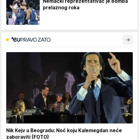
Nemački reprezentativac je bomba
prelaznog roka
Nik Kejv u Beogradu: Noć koju Kalemegdan neće
zaboraviti (FOTO)