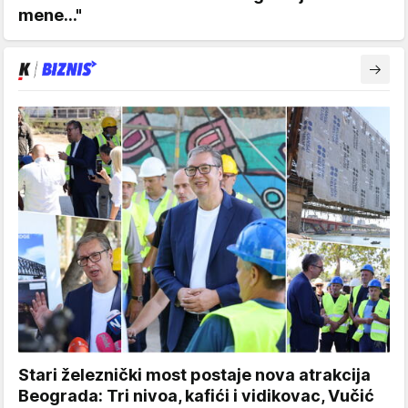
mene..."
Stari železnički most postaje nova atrakcija
Beograda: Tri nivoa, kafići i vidikovac, Vučić