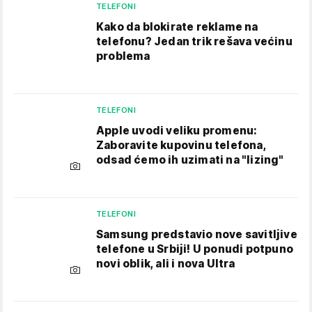
TELEFONI
Kako da blokirate reklame na
telefonu​? Jedan trik rešava većinu
problema
TELEFONI
Apple uvodi veliku promenu:
Zaboravite kupovinu telefona,
odsad ćemo ih uzimati na "lizing"
TELEFONI
Samsung predstavio nove savitljive
telefone u Srbiji! U ponudi potpuno
novi oblik, ali i nova Ultra