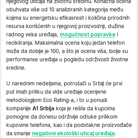
njegovog uticaja na životnu sredinu. Konačna ocena
obuhvata više od 10 analiziranih kategorija među
kojima su energetsku efikasnost i količina prirodnih
resursa korišćenih u njegovoj proizvodnji, dužina
radnog veka uređaja,
mogućnost popravke
i
recikliranja. Maksimalna ocena koju jedan telefon
može da dobije je 100, a što je ocena viša, bolje su
performanse uređaja u pogledu održivosti životne
sredine.
U narednim nedeljama, potrošači u Srbiji će prvi
put imati priliku da vide uređaje ocenjene
metodologijom Eco Rating-a, i to u ponudi
kompanije
A1 Srbija
koja je rešila da kupcima
pomogne da donesu održivije odluke prilikom
kupovine telefona, kao i da podstakne proizvođače
da smanje
negativni ekološki uticaj uređaja
.