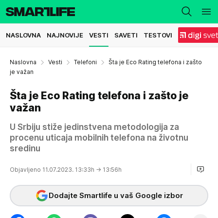
NASLOVNA
NAJNOVIJE
VESTI
SAVETI
TESTOVI
Naslovna
Vesti
Telefoni
Šta je Eco Rating telefona i zašto
je važan
Šta je Eco Rating telefona i zašto je
važan
U Srbiju stiže jedinstvena metodologija za
procenu uticaja mobilnih telefona na životnu
sredinu
Objavljeno 11.07.2023. 13:33h
→ 13:56h
Dodajte Smartlife u vaš Google izbor