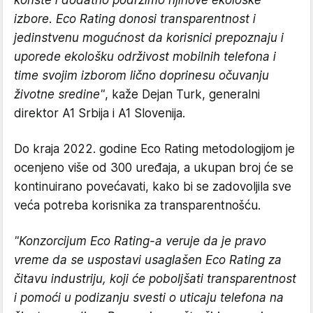
izbore. Eco Rating donosi transparentnost i
jedinstvenu mogućnost da korisnici prepoznaju i
uporede ekološku održivost mobilnih telefona i
time svojim izborom lično doprinesu očuvanju
životne sredine"
, kaže Dejan Turk, generalni
direktor A1 Srbija i A1 Slovenija.
Do kraja 2022. godine Eco Rating metodologijom je
ocenjeno više od 300 uređaja, a ukupan broj će se
kontinuirano povećavati, kako bi se zadovoljila sve
veća potreba korisnika za transparentnošću.
"Konzorcijum Eco Rating-a veruje da je pravo
vreme da se uspostavi usaglašen Eco Rating za
čitavu industriju, koji će poboljšati transparentnost
i pomoći u podizanju svesti o uticaju telefona na