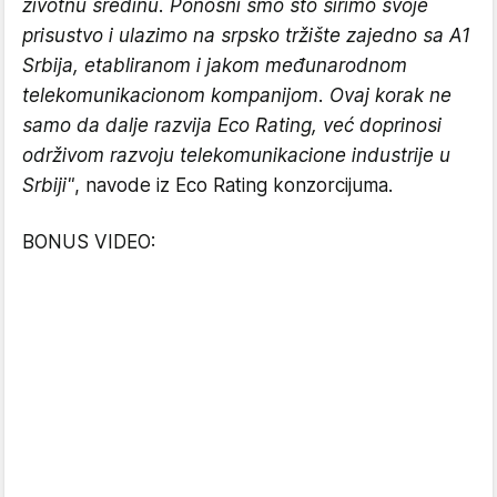
životnu sredinu. Ponosni smo što širimo svoje
prisustvo i ulazimo na srpsko tržište zajedno sa A1
Srbija, etabliranom i jakom međunarodnom
telekomunikacionom kompanijom. Ovaj korak ne
samo da dalje razvija Eco Rating, već doprinosi
održivom razvoju telekomunikacione industrije u
Srbiji"
, navode iz Eco Rating konzorcijuma.
BONUS VIDEO: