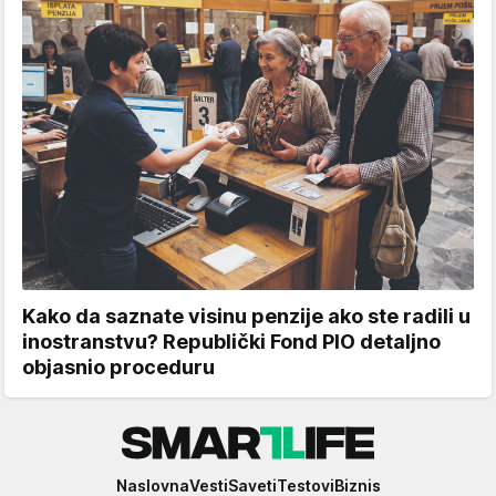
Kako da saznate visinu penzije ako ste radili u
inostranstvu? Republički Fond PIO detaljno
objasnio proceduru
Smartlife
Naslovna
Vesti
Saveti
Testovi
Biznis