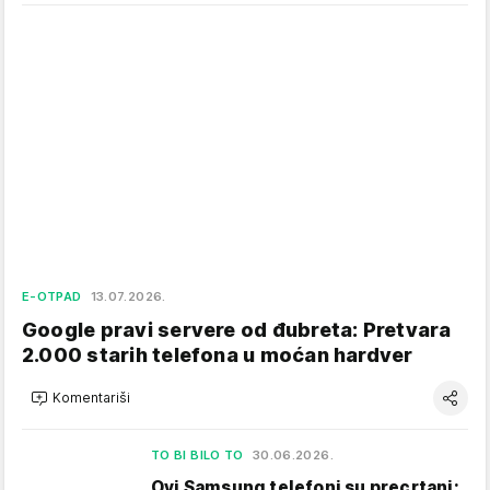
E-OTPAD
13.07.2026.
Google pravi servere od đubreta: Pretvara
2.000 starih telefona u moćan hardver
Komentariši
TO BI BILO TO
30.06.2026.
Ovi Samsung telefoni su precrtani: