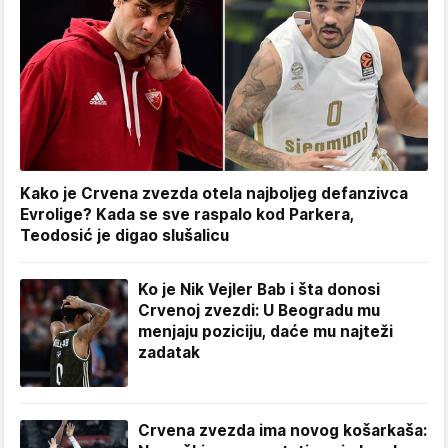
Kako je Crvena zvezda otela najboljeg defanzivca
Evrolige? Kada se sve raspalo kod Parkera,
Teodosić je digao slušalicu
Ko je Nik Vejler Bab i šta donosi
Crvenoj zvezdi: U Beogradu mu
menjaju poziciju, daće mu najteži
zadatak
Crvena zvezda ima novog košarkaša: