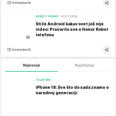
Komentariši
ROBOT PHONE
14.07.2026.
Stiže Android kakav svet još nije
video: Procurilo sve o Honor Robot
telefonu
Komentariši
Najnovije
Najčitanije
TELEFONI
iPhone 18: Sve što do sada znamo o
narednoj generaciji