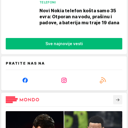
TELEFONI
Novi Nokia telefon košta samo 35
evra: Otporan na vodu, prašinu i
padove, a baterija mu traje 19 dana
Sve najnovije vesti
PRATITE NAS NA