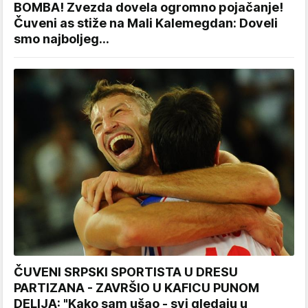
BOMBA! Zvezda dovela ogromno pojačanje!
Čuveni as stiže na Mali Kalemegdan: Doveli
smo najboljeg...
ČUVENI SRPSKI SPORTISTA U DRESU
PARTIZANA - ZAVRŠIO U KAFICU PUNOM
DELIJA: "Kako sam ušao - svi gledaju u