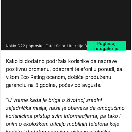
Pogledaj
Nokia G22 popravka
Foto: SmartLife / Ilija Baošić
fotogaleriju
Kako bi dodatno podržala korisnike da naprave
pozitivnu promenu, odabrani telefoni u ponudi, sa
višom Eco Rating ocenom, dobiće produženu
garanciju na 3 godine, počev od avgusta.
"U vreme kada je briga o životnoj sredini
zajednička misija, naša je obaveza da omogućimo
korisnicima pristup svim informacijama, pa tako i
onim o ekološkom uticaju mobilnih telefona koje
koriste i dodatno podržimo njihove ekološke