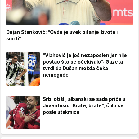
Dejan Stanković: "Ovde je uvek pitanje života i
smrti"
"Vlahović je još nezaposlen jer nije
postao što se očekivalo": Gazeta
tvrdi da Dušan možda čeka
nemoguće
Srbi otišli, albanski se sada priča u
Juventusu: "Brate, brate", čulo se
posle utakmice