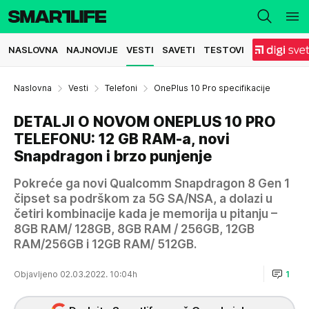
NASLOVNA
NAJNOVIJE
VESTI
SAVETI
TESTOVI
Naslovna
Vesti
Telefoni
OnePlus 10 Pro specifikacije
DETALJI O NOVOM ONEPLUS 10 PRO
TELEFONU: 12 GB RAM-a, novi
Snapdragon i brzo punjenje
Pokreće ga novi Qualcomm Snapdragon 8 Gen 1
čipset sa podrškom za 5G SA/NSA, a dolazi u
četiri kombinacije kada je memorija u pitanju –
8GB RAM/ 128GB, 8GB RAM / 256GB, 12GB
RAM/256GB i 12GB RAM/ 512GB.
Objavljeno 02.03.2022. 10:04h
1