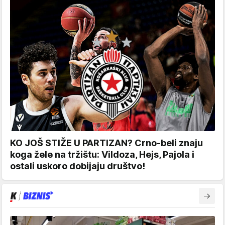
KO JOŠ STIŽE U PARTIZAN? Crno-beli znaju
koga žele na tržištu: Vildoza, Hejs, Pajola i
ostali uskoro dobijaju društvo!