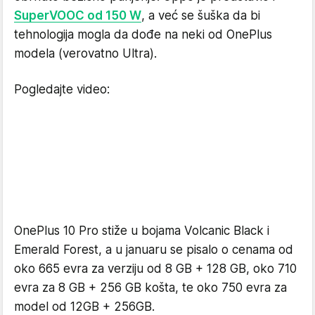
SuperVOOC od 150 W
, a već se šuška da bi
tehnologija mogla da dođe na neki od OnePlus
modela (verovatno Ultra).
Pogledajte video:
OnePlus 10 Pro stiže u bojama Volcanic Black i
Emerald Forest, a u januaru se pisalo o cenama od
oko 665 evra za verziju od 8 GB + 128 GB, oko 710
evra za 8 GB + 256 GB košta, te oko 750 evra za
model od 12GB + 256GB.