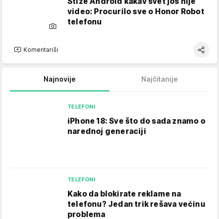
Stiže Android kakav svet još nije
video: Procurilo sve o Honor Robot
telefonu
Komentariši
Najnovije
Najčitanije
TELEFONI
iPhone 18: Sve što do sada znamo o
narednoj generaciji
TELEFONI
Kako da blokirate reklame na
telefonu​? Jedan trik rešava većinu
problema