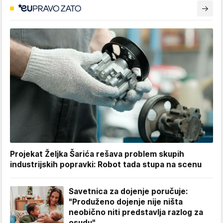
Projekat Željka Šarića rešava problem skupih
industrijskih popravki: Robot tada stupa na scenu
Savetnica za dojenje poručuje:
"Produženo dojenje nije ništa
neobično niti predstavlja razlog za
osudu"