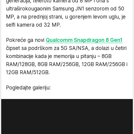
generacija, telefoto kamera od 8 MP i ona s
ultraširokougaonim Samsung JN1 senzorom od 50
MP, a na prednjoj strani, u gorenjem levom uglu, je
selfi kamera od 32 MP.
Pokreće ga novi
Qualcomm Snapdragon 8 Gen1
čipset sa podrškom za 5G SA/NSA, a dolazi u četiri
kombinacije kada je memorija u pitanju – 8GB
RAM/128GB, 8GB RAM/256GB, 12GB RAM/256GB i
12GB RAM/512GB.
Pogledajte galeriju: