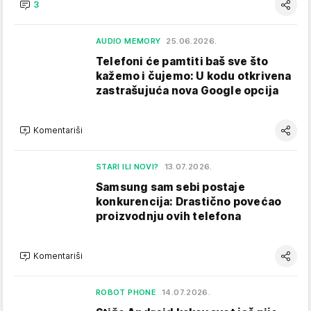
3
AUDIO MEMORY
25.06.2026.
Telefoni će pamtiti baš sve što
kažemo i čujemo: U kodu otkrivena
zastrašujuća nova Google opcija
Komentariši
STARI ILI NOVI?
13.07.2026.
Samsung sam sebi postaje
konkurencija: Drastično povećao
proizvodnju ovih telefona
Komentariši
ROBOT PHONE
14.07.2026.