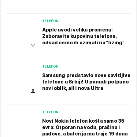
TELEFONI
Apple uvodi veliku promenu:
Zaboravite kupovinu telefona,
odsad ćemo ih uzimati na "lizing"
TELEFONI
Samsung predstavio nove savitljive
telefone u Srbiji! U ponudi potpuno
novi oblik, ali i nova Ultra
TELEFONI
Novi Nokia telefon košta samo 35
evra: Otporan na vodu, prašinu i
padove, a baterija mu traje 19 dana