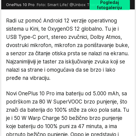
Pogledaj
OnePlus 10 Pro
Foto: Smart Life/ @Unbox Therapy
fotogaleriju
Radi uz pomoć Android 12 verzije operativnog
sistema u Kini, te OxygenOS 12 globalno. Tu je i
USB Type-C port, stereo zvučnici, Dolby Atmos,
dvostruki mikrofon, mikrofon za poništavanje buke,
a senzor za čitanje otiska prsta se nalazi na ekranu.
Najzanimljiviji je taster za isključivanje zvuka koji se
nalazi sa strane i omogućava da se brzo i lako
pređe na vibraciju.
Novi OnePlus 10 Pro ima bateriju od 5.000 mAh, sa
podrškom za 80 W SuperVOOC brzo punjenje, što
znači da baterija do 100% stiže za oko pola sata. Tu
je i 50 W Warp Charge 50 bežično brzo punjenje
koje bateriju do 100% puni za 47 minuta, a ima
obrnuto bežično punjenje. Oppo je predstavio i