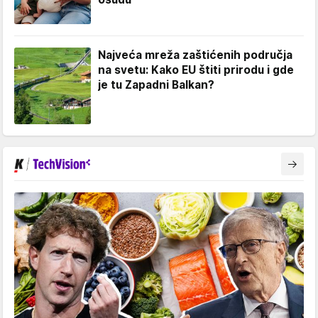
Najveća mreža zaštićenih područja
na svetu: Kako EU štiti prirodu i gde
je tu Zapadni Balkan?