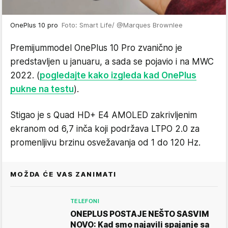
OnePlus 10 pro
Foto: Smart Life/ @Marques Brownlee
Premijum
model OnePlus 10 Pro zvanično je
predstavljen u januaru, a sada se pojavio i na MWC
2022. (
pogledajte kako izgleda kad OnePlus
pukne na testu
).
Stigao je s Quad HD+ E4 AMOLED zakrivljenim
ekranom od 6,7 inča koji podržava LTPO 2.0 za
promenljivu brzinu osvežavanja od 1 do 120 Hz.
MOŽDA ĆE VAS ZANIMATI
TELEFONI
ONEPLUS POSTAJE NEŠTO SASVIM
NOVO: Kad smo najavili spajanje sa