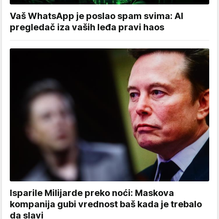
Vaš WhatsApp je poslao spam svima: AI
pregledač iza vaših leđa pravi haos
Isparile Milijarde preko noći: Maskova
kompanija gubi vrednost baš kada je trebalo
da slavi