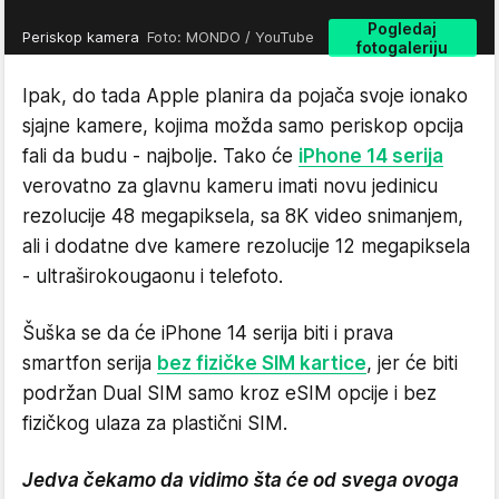
Pogledaj
Periskop kamera
Foto: MONDO / YouTube
fotogaleriju
Ipak, do tada Apple planira da pojača svoje ionako
sjajne kamere, kojima možda samo periskop opcija
fali da budu - najbolje. Tako će
iPhone 14 serija
verovatno za glavnu kameru imati novu jedinicu
rezolucije 48 megapiksela, sa 8K video snimanjem,
ali i dodatne dve kamere rezolucije 12 megapiksela
- ultraširokougaonu i telefoto.
Šuška se da će iPhone 14 serija biti i prava
smartfon serija
bez fizičke SIM kartice
, jer će biti
podržan Dual SIM samo kroz eSIM opcije i bez
fizičkog ulaza za plastični SIM.
Jedva čekamo da vidimo šta će od svega ovoga