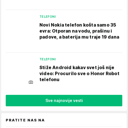
TELEFONI
Novi Nokia telefon košta samo 35
evra: Otporan na vodu, prašinu i
padove, a baterija mu traje 19 dana
TELEFONI
Stiže Android kakav svet još nije
video: Procurilo sve o Honor Robot
telefonu
Sve najnovije vesti
PRATITE NAS NA