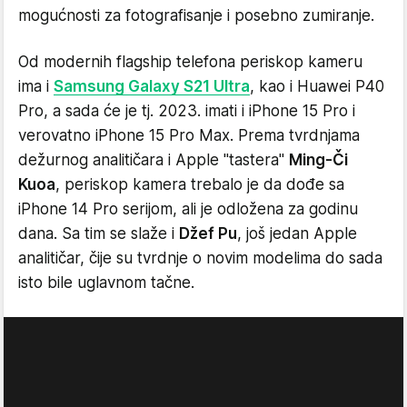
mogućnosti za fotografisanje i posebno zumiranje.
Od modernih flagship telefona periskop kameru
ima i
Samsung Galaxy S21 Ultra
, kao i Huawei P40
Pro, a sada će je tj. 2023. imati i iPhone 15 Pro i
verovatno iPhone 15 Pro Max. Prema tvrdnjama
dežurnog analitičara i Apple "tastera"
Ming-Či
Kuoa
, periskop kamera trebalo je da dođe sa
iPhone 14 Pro serijom, ali je odložena za godinu
dana. Sa tim se slaže i
Džef Pu
, još jedan Apple
analitičar, čije su tvrdnje o novim modelima do sada
isto bile uglavnom tačne.