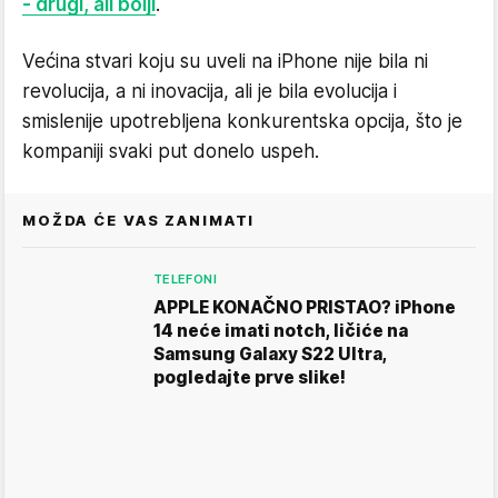
- drugi, ali bolji
.
Većina stvari koju su uveli na iPhone nije bila ni
revolucija, a ni inovacija, ali je bila evolucija i
smislenije upotrebljena konkurentska opcija, što je
kompaniji svaki put donelo uspeh.
MOŽDA ĆE VAS ZANIMATI
TELEFONI
APPLE KONAČNO PRISTAO? iPhone
14 neće imati notch, ličiće na
Samsung Galaxy S22 Ultra,
pogledajte prve slike!