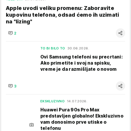
Apple uvodi veliku promenu: Zaboravite
kupovinu telefona, odsad ćemo ih uzimati
na "lizing"
2
TO BI BILO TO
30.06.2026.
Ovi Samsung telefoni su precrtani:
Ako primetite i svoj na spisku,
vreme je da razmišljate o novom
3
EKSKLUZIVNO
14.07.2026.
Huawei Pura 90s Pro Max
predstavljen globalno! Ekskluzivno
vam donosimo prve utiske o
telefonu