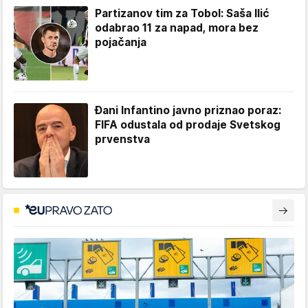
Partizanov tim za Tobol: Saša Ilić
odabrao 11 za napad, mora bez
pojačanja
Đani Infantino javno priznao poraz:
FIFA odustala od prodaje Svetskog
prvenstva