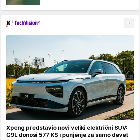
Xpeng predstavio novi veliki električni SUV:
G9L donosi 577 KS i punjenje za samo devet