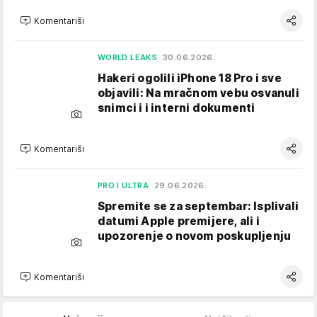
Komentariši
WORLD LEAKS
30.06.2026.
Hakeri ogolili iPhone 18 Pro i sve
objavili: Na mračnom vebu osvanuli
snimci i i interni dokumenti
Komentariši
PRO I ULTRA
29.06.2026.
Spremite se za septembar: Isplivali
datumi Apple premijere, ali i
upozorenje o novom poskupljenju
Komentariši