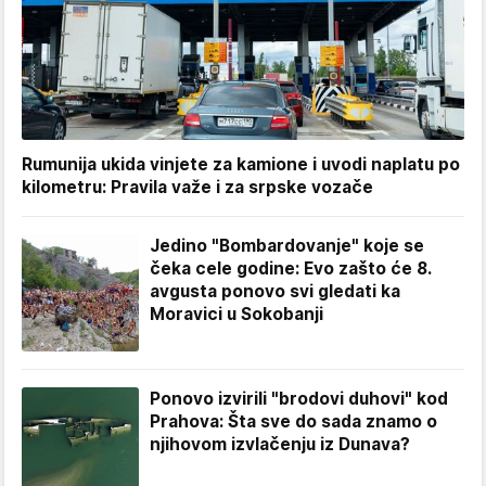
Rumunija ukida vinjete za kamione i uvodi naplatu po
kilometru: Pravila važe i za srpske vozače
Jedino "Bombardovanje" koje se
čeka cele godine: Evo zašto će 8.
avgusta ponovo svi gledati ka
Moravici u Sokobanji
Ponovo izvirili "brodovi duhovi" kod
Prahova: Šta sve do sada znamo o
njihovom izvlačenju iz Dunava?