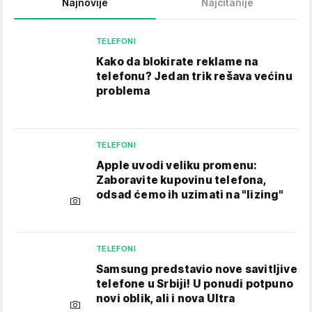
Najnovije
Najčitanije
TELEFONI
Kako da blokirate reklame na
telefonu​? Jedan trik rešava većinu
problema
TELEFONI
Apple uvodi veliku promenu:
Zaboravite kupovinu telefona,
odsad ćemo ih uzimati na "lizing"
TELEFONI
Samsung predstavio nove savitljive
telefone u Srbiji! U ponudi potpuno
novi oblik, ali i nova Ultra