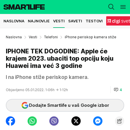
NASLOVNA
NAJNOVIJE
VESTI
SAVETI
TESTOVI
Naslovna
Vesti
Telefoni
iPhone periskop kamera stiže
IPHONE TEK DOGODINE: Apple će
krajem 2023. ubaciti top opciju koju
Huawei ima već 3 godine
I na iPhone stiže periskop kamera.
Objavljeno 05.01.2022. 1:06h
→ 1:12h
4
Dodajte Smartlife u vaš Google izbor