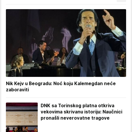
Nik Kejv u Beogradu: Noć koju Kalemegdan neće
zaboraviti
DNK sa Torinskog platna otkriva
vekovima skrivanu istoriju: Naučnici
pronašli neverovatne tragove