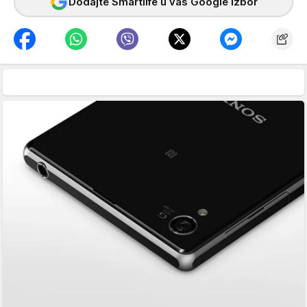
Dodajte Smartlife u vaš Google izbor