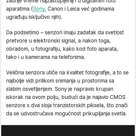
zadnje vreme najzastupljeniji i u digitalnim foto
aparatima (
Sony
, Canon i Leica već godinama
ugrađuju isključivo njih).
Da podsetimo – senzori imaju zadatak da svetlost
pretvore u elektronski signal, a nakon toga,
obradom, u fotografiju, kako kod foto aparata,
tako i u kamerama na telefonima.
Veličina senzora utiče na kvalitet fotografije, a to se
najbolje vidi prilikom snimanja u prostorima sa
slabim osvetljenjem. Sony je napravio krupan
iskorak na ovom polju, budući da je najavio CMOS
senzore s dva sloja tranzistorskih piksela, što znači
da se udvostručava mogućnost prikupljanja svetla.