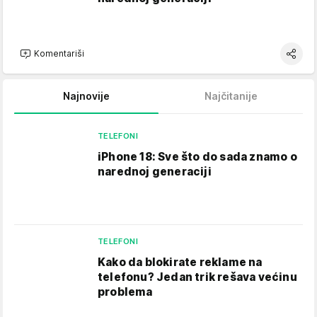
Komentariši
Najnovije
Najčitanije
TELEFONI
iPhone 18: Sve što do sada znamo o
narednoj generaciji
TELEFONI
Kako da blokirate reklame na
telefonu​? Jedan trik rešava većinu
problema