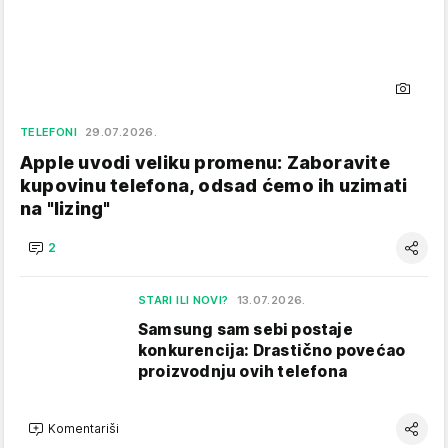
TELEFONI
29.07.2026.
Apple uvodi veliku promenu: Zaboravite
kupovinu telefona, odsad ćemo ih uzimati
na "lizing"
2
STARI ILI NOVI?
13.07.2026.
Samsung sam sebi postaje
konkurencija: Drastično povećao
proizvodnju ovih telefona
Komentariši