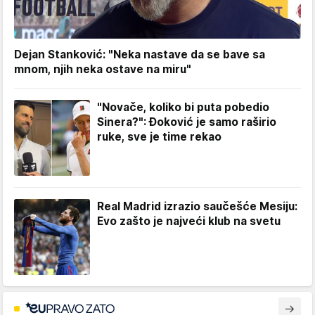
Dejan Stanković: "Neka nastave da se bave sa
mnom, njih neka ostave na miru"
"Novače, koliko bi puta pobedio
Sinera?": Đoković je samo raširio
ruke, sve je time rekao
Real Madrid izrazio saučešće Mesiju:
Evo zašto je najveći klub na svetu