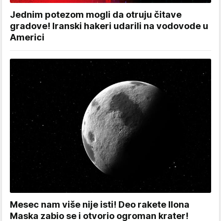
Jednim potezom mogli da otruju čitave
gradove! Iranski hakeri udarili na vodovode u
Americi
Mesec nam više nije isti! Deo rakete Ilona
Maska zabio se i otvorio ogroman krater!