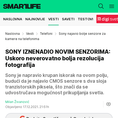
NASLOVNA
NAJNOVIJE
VESTI
SAVETI
TESTOVI
Naslovna
Vesti
Telefoni
Sony najavio bolje senzore za
kamere na telefonima
SONY IZNENADIO NOVIM SENZORIMA:
Uskoro neverovatno bolja rezolucija
fotografija
Sony je napravio krupan iskorak na ovom polju,
budući da je najavio CMOS senzore s dva sloja
tranzistorskih piksela, što znači da se
udvostručava mogućnost prikupljanja svetla.
Milan Živanović
Objavljeno 17.12.2021. 21:51h