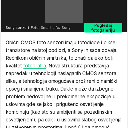
Pogledaj
Sony senzori
Foto: Smart Life/ Sony
fotogaleriju
Obični CMOS foto senzori imaju fotodiode i piksel
tranzistore na istoj podlozi, a Sony ih sada odvaja.
Rečnikom običnih smrtnika, to znači daleko bolji
kvalitet
fotografija
. Nova struktura predstavlja
napredak u tehnologiji naslaganih CMOS senzora
slike, a tehnologija omogućava prošireni dinamički
opseg i smanjenu buku. Dakle može da izbegne
problem nedovoljne ili prekomerne ekspozicije u
uslovima gde se jako i prigušeno osvetljenje
kombinuju (kao što su ambijenti sa pozadinskim
osvetljenjem), pa čak i u uslovima slabog osvetljenja
(u zatvorenim prostorima ili noću) i da omogući