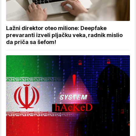
Lažni direktor oteo milione: Deepfake
prevaranti izveli pljačku veka, radnik mislio
da priča sa šefom!