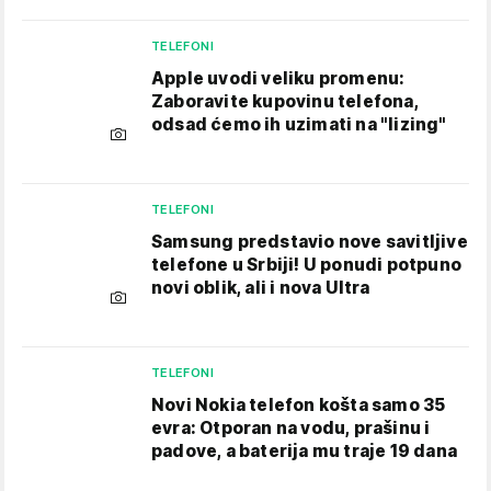
TELEFONI
Apple uvodi veliku promenu:
Zaboravite kupovinu telefona,
odsad ćemo ih uzimati na "lizing"
TELEFONI
Samsung predstavio nove savitljive
telefone u Srbiji! U ponudi potpuno
novi oblik, ali i nova Ultra
TELEFONI
Novi Nokia telefon košta samo 35
evra: Otporan na vodu, prašinu i
padove, a baterija mu traje 19 dana