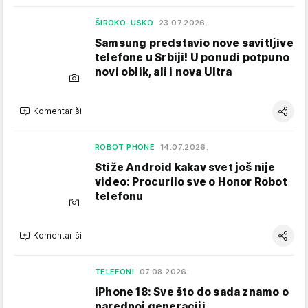
ŠIROKO-USKO
23.07.2026.
Samsung predstavio nove savitljive
telefone u Srbiji! U ponudi potpuno
novi oblik, ali i nova Ultra
Komentariši
ROBOT PHONE
14.07.2026.
Stiže Android kakav svet još nije
video: Procurilo sve o Honor Robot
telefonu
Komentariši
TELEFONI
07.08.2026.
iPhone 18: Sve što do sada znamo o
narednoj generaciji