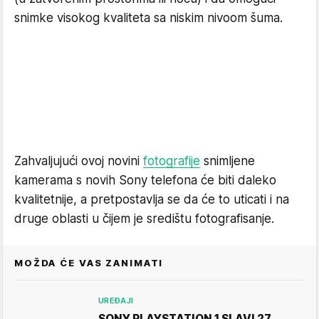
snimke visokog kvaliteta sa niskim nivoom šuma.
Zahvaljujući ovoj novini
fotografije
snimljene
kamerama s novih Sony telefona će biti daleko
kvalitetnije, a pretpostavlja se da će to uticati i na
druge oblasti u čijem je središtu fotografisanje.
MOŽDA ĆE VAS ZANIMATI
UREĐAJI
SONY PLAYSTATION 1 SLAVI 27.