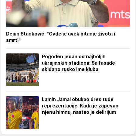
Dejan Stanković: "Ovde je uvek pitanje života i
smrti"
Pogođen jedan od najboljih
ukrajinskih stadiona: Sa fasade
skidano rusko ime kluba
Lamin Jamal obukao dres tuđe
reprezentacije: Kada je zapevao
njenu himnu, nastao je delirijum