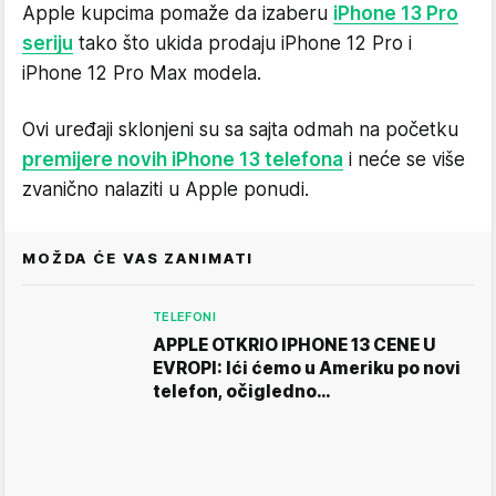
Apple kupcima pomaže da izaberu
iPhone 13 Pro
seriju
tako što ukida prodaju iPhone 12 Pro i
iPhone 12 Pro Max modela.
Ovi uređaji sklonjeni su sa sajta odmah na početku
premijere novih iPhone 13 telefona
i neće se više
zvanično nalaziti u Apple ponudi.
MOŽDA ĆE VAS ZANIMATI
TELEFONI
APPLE OTKRIO IPHONE 13 CENE U
EVROPI: Ići ćemo u Ameriku po novi
telefon, očigledno…