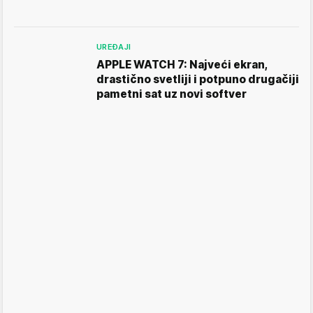
UREĐAJI
APPLE WATCH 7: Najveći ekran,
drastično svetliji i potpuno drugačiji
pametni sat uz novi softver