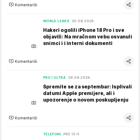
Komentariši
WORLD LEAKS
30.06.2026.
Hakeri ogolili iPhone 18 Pro i sve
objavili: Na mračnom vebu osvanuli
snimci i i interni dokumenti
Komentariši
PRO I ULTRA
29.06.2026.
Spremite se za septembar: Isplivali
datumi Apple premijere, ali i
upozorenje o novom poskupljenju
Komentariši
TELEFONI
PRE 13 H