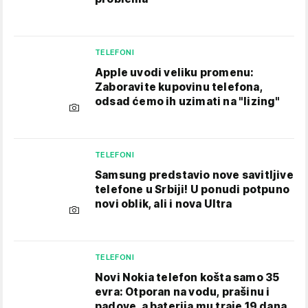
TELEFONI
Apple uvodi veliku promenu:
Zaboravite kupovinu telefona,
odsad ćemo ih uzimati na "lizing"
TELEFONI
Samsung predstavio nove savitljive
telefone u Srbiji! U ponudi potpuno
novi oblik, ali i nova Ultra
TELEFONI
Novi Nokia telefon košta samo 35
evra: Otporan na vodu, prašinu i
padove, a baterija mu traje 19 dana