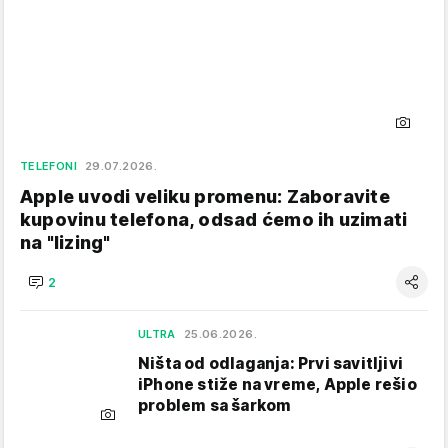
TELEFONI
29.07.2026.
Apple uvodi veliku promenu: Zaboravite
kupovinu telefona, odsad ćemo ih uzimati
na "lizing"
2
ULTRA
25.06.2026.
Ništa od odlaganja: Prvi savitljivi
iPhone stiže na vreme, Apple rešio
problem sa šarkom