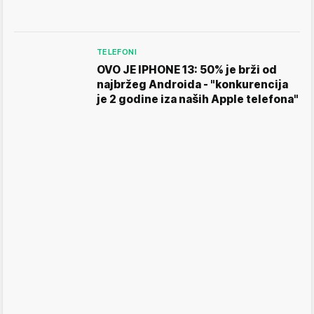
TELEFONI
OVO JE IPHONE 13: 50% je brži od
najbržeg Androida - "konkurencija
je 2 godine iza naših Apple telefona"