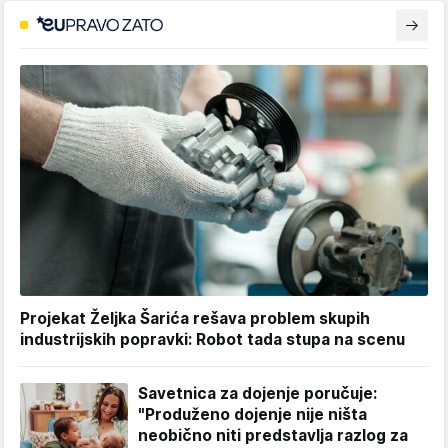
Projekat Željka Šarića rešava problem skupih
industrijskih popravki: Robot tada stupa na scenu
Savetnica za dojenje poručuje:
"Produženo dojenje nije ništa
neobično niti predstavlja razlog za