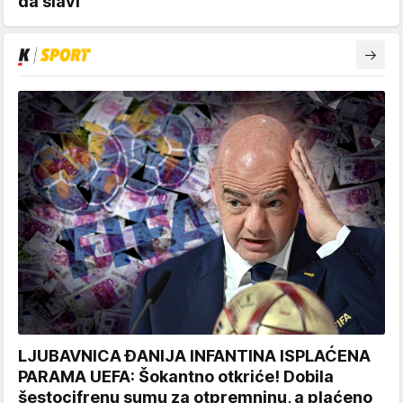
da slavi
LJUBAVNICA ĐANIJA INFANTINA ISPLAĆENA
PARAMA UEFA: Šokantno otkriće! Dobila
šestocifrenu sumu za otpremninu, a plaćeno