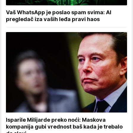
Vaš WhatsApp je poslao spam svima: AI
pregledač iza vaših leđa pravi haos
Isparile Milijarde preko noći: Maskova
kompanija gubi vrednost baš kada je trebalo