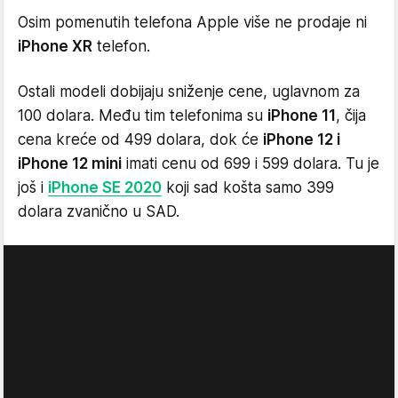
Osim pomenutih telefona Apple više ne prodaje ni
iPhone XR
telefon.
Ostali modeli dobijaju sniženje cene, uglavnom za
100 dolara. Među tim telefonima su
iPhone 11
, čija
cena kreće od 499 dolara, dok će
iPhone 12 i
iPhone 12 mini
imati cenu od 699 i 599 dolara. Tu je
još i
iPhone SE 2020
koji sad košta samo 399
dolara zvanično u SAD.