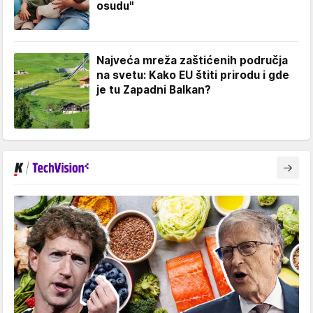
osudu"
Najveća mreža zaštićenih područja
na svetu: Kako EU štiti prirodu i gde
je tu Zapadni Balkan?