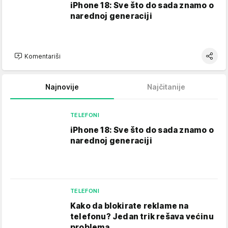
iPhone 18: Sve što do sada znamo o
narednoj generaciji
Komentariši
Najnovije
Najčitanije
TELEFONI
iPhone 18: Sve što do sada znamo o
narednoj generaciji
TELEFONI
Kako da blokirate reklame na
telefonu​? Jedan trik rešava većinu
problema