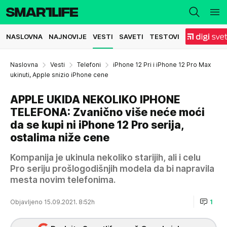
NASLOVNA
NAJNOVIJE
VESTI
SAVETI
TESTOVI
Naslovna
Vesti
Telefoni
iPhone 12 Pri i iPhone 12 Pro Max
ukinuti, Apple snizio iPhone cene
APPLE UKIDA NEKOLIKO IPHONE
TELEFONA: Zvanično više neće moći
da se kupi ni iPhone 12 Pro serija,
ostalima niže cene
Kompanija je ukinula nekoliko starijih, ali i celu
Pro seriju prošlogodišnjih modela da bi napravila
mesta novim telefonima.
Objavljeno 15.09.2021. 8:52h
1