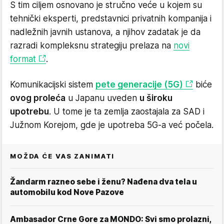
S tim ciljem osnovano je stručno veće u kojem su
tehnički eksperti, predstavnici privatnih kompanija i
nadležnih javnih ustanova, a njihov zadatak je da
razradi kompleksnu strategiju prelaza na
novi
format
.
Komunikacijski sistem
pete generacije (5G)
biće
ovog proleća
u Japanu uveden
u široku
upotrebu
. U tome je ta zemlja zaostajala za SAD i
Južnom Korejom, gde je upotreba 5G-a već počela.
MOŽDA ĆE VAS ZANIMATI
Žandarm razneo sebe i ženu? Nađena dva tela u
automobilu kod Nove Pazove
Ambasador Crne Gore za MONDO: Svi smo prolazni,