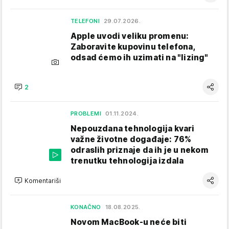
TELEFONI
29.07.2026.
Apple uvodi veliku promenu:
Zaboravite kupovinu telefona,
odsad ćemo ih uzimati na "lizing"
2
PROBLEMI
01.11.2024.
Nepouzdana tehnologija kvari
važne životne događaje: 76%
odraslih priznaje da ih je u nekom
trenutku tehnologija izdala
Komentariši
KONAČNO
18.08.2025.
Novom MacBook-u neće biti