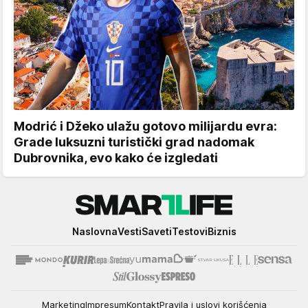
Modrić i Džeko ulažu gotovo milijardu evra:
Grade luksuzni turistički grad nadomak
Dubrovnika, evo kako će izgledati
Smartlife
Naslovna
Vesti
Saveti
Testovi
Biznis
Marketing
Impresum
Kontakt
Pravila i uslovi korišćenja