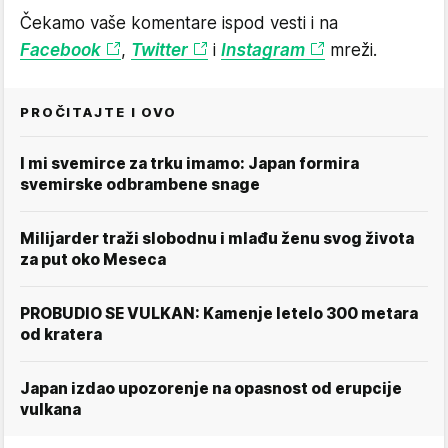
Čekamo vaše komentare ispod vesti i na
Facebook
,
Twitter
i
Instagram
mreži.
PROČITAJTE I OVO
I mi svemirce za trku imamo: Japan formira
svemirske odbrambene snage
Milijarder traži slobodnu i mlađu ženu svog života
za put oko Meseca
PROBUDIO SE VULKAN: Kamenje letelo 300 metara
od kratera
Japan izdao upozorenje na opasnost od erupcije
vulkana