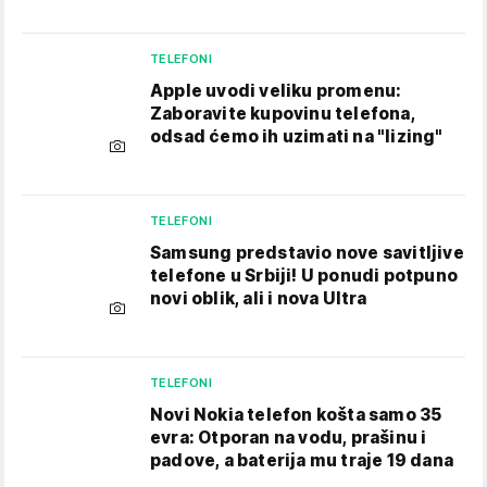
TELEFONI
Apple uvodi veliku promenu:
Zaboravite kupovinu telefona,
odsad ćemo ih uzimati na "lizing"
TELEFONI
Samsung predstavio nove savitljive
telefone u Srbiji! U ponudi potpuno
novi oblik, ali i nova Ultra
TELEFONI
Novi Nokia telefon košta samo 35
evra: Otporan na vodu, prašinu i
padove, a baterija mu traje 19 dana