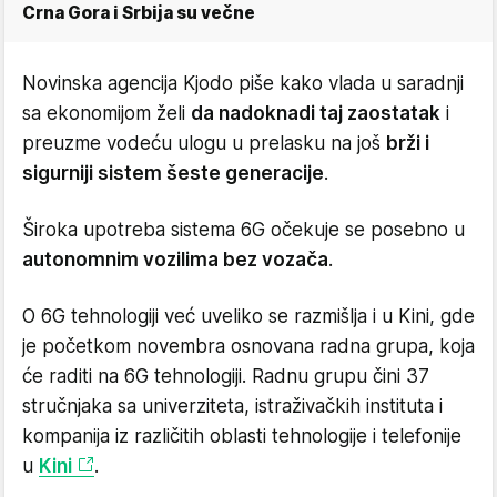
Crna Gora i Srbija su večne
Novinska agencija Kjodo piše kako vlada u saradnji
sa ekonomijom želi
da nadoknadi taj zaostatak
i
preuzme vodeću ulogu u prelasku na još
brži i
sigurniji sistem šeste generacije
.
Široka upotreba sistema 6G očekuje se posebno u
autonomnim vozilima bez vozača
.
O 6G tehnologiji već uveliko se razmišlja i u Kini, gde
je početkom novembra osnovana radna grupa, koja
će raditi na 6G tehnologiji.
Radnu grupu čini 37
stručnjaka sa univerziteta, istraživačkih instituta i
kompanija iz različitih oblasti tehnologije i telefonije
u
Kini
.