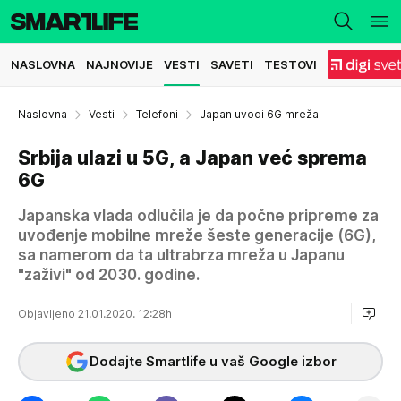
NASLOVNA
NAJNOVIJE
VESTI
SAVETI
TESTOVI
Naslovna
Vesti
Telefoni
Japan uvodi 6G mreža
Srbija ulazi u 5G, a Japan već sprema
6G
Japanska vlada odlučila je da počne pripreme za
uvođenje mobilne mreže šeste generacije (6G),
sa namerom da ta ultrabrza mreža u Japanu
"zaživi" od 2030. godine.
Objavljeno 21.01.2020. 12:28h
Dodajte Smartlife u vaš Google izbor