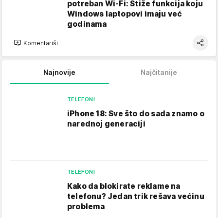
potreban Wi-Fi: Stiže funkcija koju
Windows laptopovi imaju već
godinama
Komentariši
Najnovije
Najčitanije
TELEFONI
iPhone 18: Sve što do sada znamo o
narednoj generaciji
TELEFONI
Kako da blokirate reklame na
telefonu​? Jedan trik rešava većinu
problema