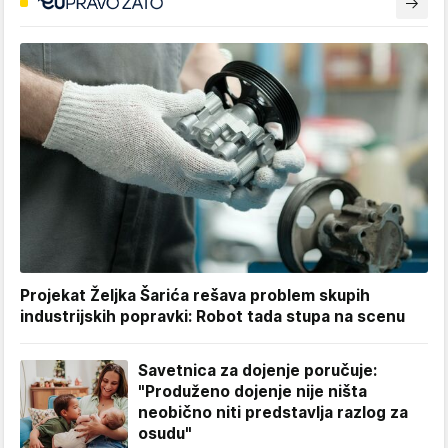
Projekat Željka Šarića rešava problem skupih
industrijskih popravki: Robot tada stupa na scenu
Savetnica za dojenje poručuje:
"Produženo dojenje nije ništa
neobično niti predstavlja razlog za
osudu"