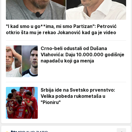
"I kad smo u go**ima, mi smo Partizan": Petrović
otkrio šta mu je rekao Jokanović kad ga je video
Crno-beli odustali od Dušana
Vlahovića: Daju 10.000.000 godišnje
napadaču koji ga menja
Srbija ide na Svetsko prvenstvo:
Velika pobeda rukometaša u
"Pioniru"