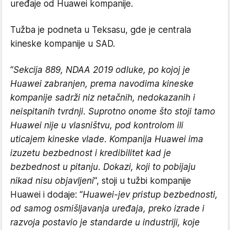
uređaje od Huawei kompanije.
Tužba je podneta u Teksasu, gde je centrala
kineske kompanije u SAD.
“
Sekcija 889, NDAA 2019 odluke, po kojoj je
Huawei zabranjen, prema navodima kineske
kompanije sadrži niz netačnih, nedokazanih i
neispitanih tvrdnji. Suprotno onome što stoji tamo
Huawei nije u vlasništvu, pod kontrolom ili
uticajem kineske vlade. Kompanija Huawei ima
izuzetu bezbednost i kredibilitet kad je
bezbednost u pitanju. Dokazi, koji to pobijaju
nikad nisu objavljeni
“, stoji u tužbi kompanije
Huawei i dodaje: “
Huawei-jev pristup bezbednosti,
od samog osmišljavanja uređaja, preko izrade i
razvoja postavio je standarde u industriji, koje