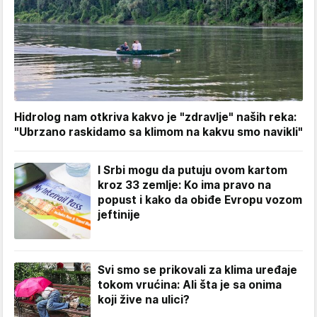
Hidrolog nam otkriva kakvo je "zdravlje" naših reka:
"Ubrzano raskidamo sa klimom na kakvu smo navikli"
I Srbi mogu da putuju ovom kartom
kroz 33 zemlje: Ko ima pravo na
popust i kako da obiđe Evropu vozom
jeftinije
Svi smo se prikovali za klima uređaje
tokom vrućina: Ali šta je sa onima
koji žive na ulici?