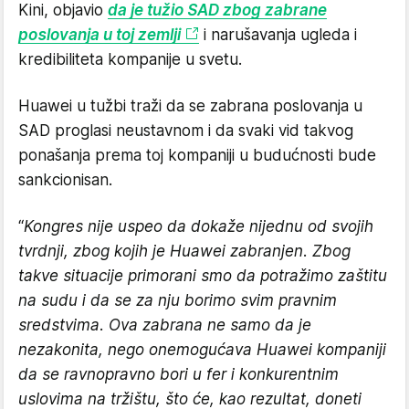
Kini, objavio
da je tužio SAD zbog zabrane
poslovanja u toj zemlji
i narušavanja ugleda i
kredibiliteta kompanije u svetu.
Huawei u tužbi traži da se zabrana poslovanja u
SAD proglasi neustavnom i da svaki vid takvog
ponašanja prema toj kompaniji u budućnosti bude
sankcionisan.
“
Kongres nije uspeo da dokaže nijednu od svojih
tvrdnji, zbog kojih je Huawei zabranjen. Zbog
takve situacije primorani smo da potražimo zaštitu
na sudu i da se za nju borimo svim pravnim
sredstvima. Ova zabrana ne samo da je
nezakonita, nego onemogućava Huawei kompaniji
da se ravnopravno bori u fer i konkurentnim
uslovima na tržištu, što će, kao rezultat, doneti