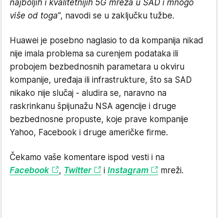
najboljih i kvalitetnijih 5G mreža u SAD i mnogo
više od toga
“, navodi se u zaključku tužbe.
Huawei je posebno naglasio to da kompanija nikad
nije imala problema sa curenjem podataka ili
probojem bezbednosnih parametara u okviru
kompanije, uređaja ili infrastrukture, što sa SAD
nikako nije slučaj - aludira se, naravno na
raskrinkanu špijunažu NSA agencije i druge
bezbednosne propuste, koje prave kompanije
Yahoo, Facebook i druge američke firme.
Čekamo vaše komentare ispod vesti i na
Facebook
,
Twitter
i
Instagram
mreži.