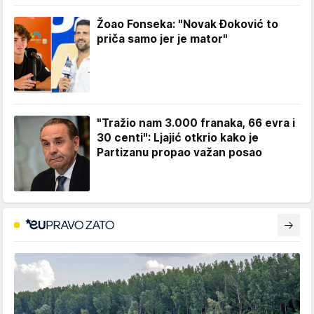
Žoao Fonseka: "Novak Đoković to
priča samo jer je mator"
"Tražio nam 3.000 franaka, 66 evra i
30 centi": Ljajić otkrio kako je
Partizanu propao važan posao