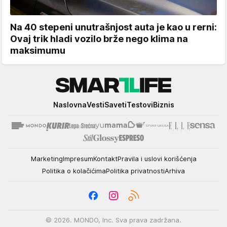
Na 40 stepeni unutrašnjost auta je kao u rerni:
Ovaj trik hladi vozilo brže nego klima na
maksimumu
Smartlife
Naslovna
Vesti
Saveti
Testovi
Biznis
Marketing
Impresum
Kontakt
Pravila i uslovi korišćenja
Politika o kolačićima
Politika privatnosti
Arhiva
© 2026. MONDO, Inc. Sva prava zadržana.