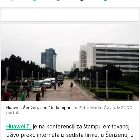
Huawei, Šenžen, sedište kompanije.
Foto: Marko Čavić, MONDO
portal.
Huawei
je na konferenciji za štampu emitovanoj
uživo preko interneta iz sedišta firme, u Šenženu, u