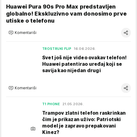
Huawei Pura 90s Pro Max predstavljen
globalno! Ekskluzivno vam donosimo prve
utiske o telefonu
Komentariši
TROSTRUKI FLIP
16.06.2026.
Svet još nije video ovakav telefon!
Huawei patentirao uređaj koji se
savija kao nijedan drugi
Komentariši
T1 PHONE
21.05.2026.
Trampov zlatni telefon raskrinkan
čim je prikazan uživo: Patriotski
model je zapravo prepakovani
Kinez?