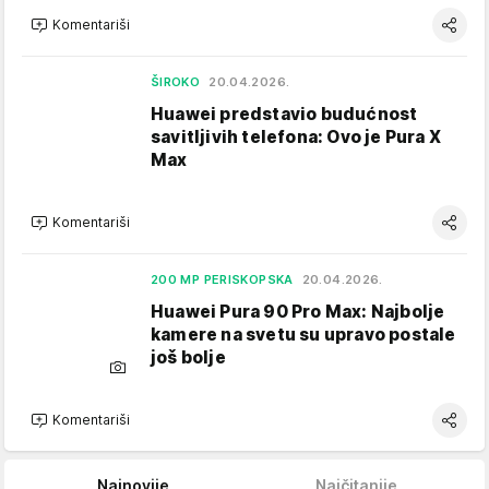
Komentariši
ŠIROKO
20.04.2026.
Huawei predstavio budućnost
savitljivih telefona: Ovo je Pura X
Max
Komentariši
200 MP PERISKOPSKA
20.04.2026.
Huawei Pura 90 Pro Max: Najbolje
kamere na svetu su upravo postale
još bolje
Komentariši
Najnovije
Najčitanije