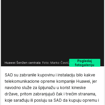
Pogledaj
Huawei Šenžen centrala
Foto: Marko Čavić, MONDO portal.
fotogaleriju
SAD su zabranile kupovinu i instalaciju bilo kakve
telekomunikacione opreme kompanije Huawei, jer
navodno služe za špijunažu u korist kineske
države, pritom zabranjujući čak i trećim stranama,
koje sarađuju ili posluju sa SAD da kupuju opremu i