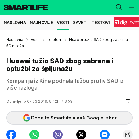
NASLOVNA
NAJNOVIJE
VESTI
SAVETI
TESTOVI
Naslovna
Vesti
Telefoni
Huawei tužio SAD zbog zabrana
5G mreža
Huawei tužio SAD zbog zabrane i
optužbi za špijunažu
Kompanija iz Kine podnela tužbu protiv SAD iz
više razloga.
Objavljeno 07.03.2019. 8:42h
→ 8:59h
Dodajte Smartlife u vaš Google izbor