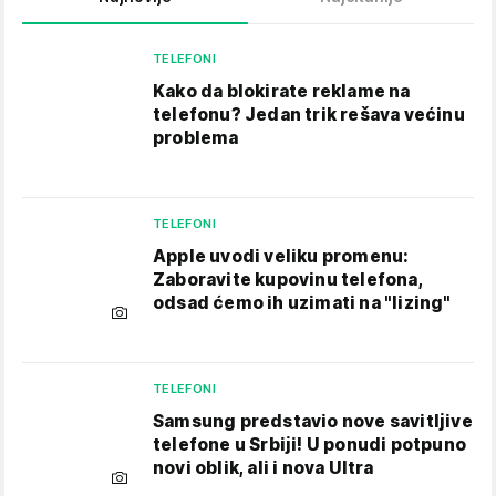
TELEFONI
Kako da blokirate reklame na
telefonu​? Jedan trik rešava većinu
problema
TELEFONI
Apple uvodi veliku promenu:
Zaboravite kupovinu telefona,
odsad ćemo ih uzimati na "lizing"
TELEFONI
Samsung predstavio nove savitljive
telefone u Srbiji! U ponudi potpuno
novi oblik, ali i nova Ultra