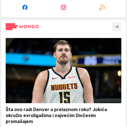
Šta ovo radi Denver u prelaznom roku? Jokića
okružio evroligašima i najvećim Divčevim
promašajem