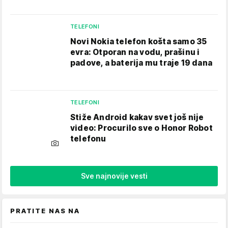
TELEFONI
Novi Nokia telefon košta samo 35
evra: Otporan na vodu, prašinu i
padove, a baterija mu traje 19 dana
TELEFONI
Stiže Android kakav svet još nije
video: Procurilo sve o Honor Robot
telefonu
Sve najnovije vesti
PRATITE NAS NA