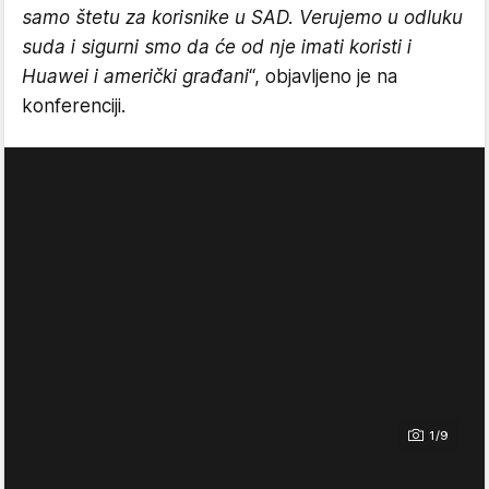
samo štetu za korisnike u SAD. Verujemo u odluku
suda i sigurni smo da će od nje imati koristi i
Huawei i američki građani
“, objavljeno je na
konferenciji.
1/9