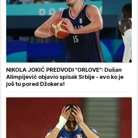
NIKOLA JOKIĆ PREDVODI "ORLOVE": Dušan
Alimpijević objavio spisak Srbije - evo ko je
još tu pored Džokera!