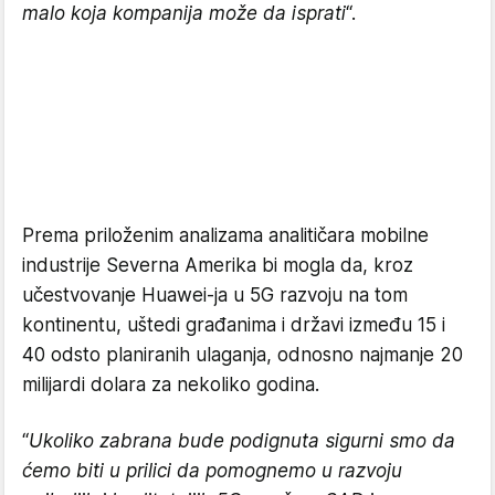
malo koja kompanija može da isprati
“.
Prema priloženim analizama analitičara mobilne
industrije Severna Amerika bi mogla da, kroz
učestvovanje Huawei-ja u 5G razvoju na tom
kontinentu, uštedi građanima i državi između 15 i
40 odsto planiranih ulaganja, odnosno najmanje 20
milijardi dolara za nekoliko godina.
“
Ukoliko zabrana bude podignuta sigurni smo da
ćemo biti u prilici da pomognemo u razvoju