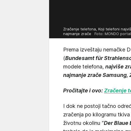
Zračenje telefona, Koji telefoni najviš
najmanje zrače
Foto: MONDO portal 
Prema izveštaju nemačke Drž
(
Bundesamt für Strahlens
modele telefona,
najviše z
najmanje zrače Samsung, 
Pročitajte i ovo:
Zračenje t
I dok ne postoji tačno odre
zračenja po kilogramu tkiva
životnu okolinu “
Der Blaue 