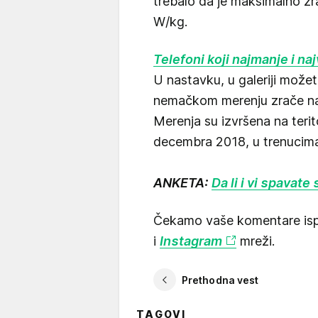
trebalo da je maksimalno zr
W/kg.
Telefoni koji najmanje i na
U nastavku, u galeriji možet
nemačkom merenju zrače najv
Merenja su izvršena na teri
decembra 2018, u trenucima,
ANKETA:
Da li i vi spavat
Čekamo vaše komentare isp
i
Instagram
mreži.
Prethodna vest
TAGOVI