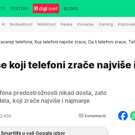
TI
TESTOVI
BIZNIS
AI
Bezbednost
Mobilnost
Nauka
Inovacije
Gaming
Kriptoval
racenje telefona, Koji telefoni najviše zrace, Da li telefoni zrace, Tel
 koji telefoni zrače najviše 
efona predostrožnosti nikad dosta, zato
ela, koji zrače najviše i najmanje.
2:45h
Komentariši
 Smartlife u vaš Google izbor