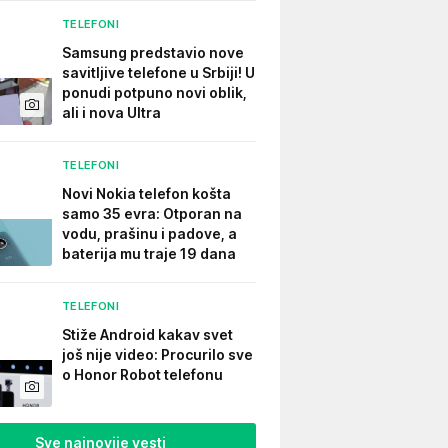
TELEFONI
Samsung predstavio nove
savitljive telefone u Srbiji! U
ponudi potpuno novi oblik,
ali i nova Ultra
TELEFONI
Novi Nokia telefon košta
samo 35 evra: Otporan na
vodu, prašinu i padove, a
baterija mu traje 19 dana
TELEFONI
Stiže Android kakav svet
još nije video: Procurilo sve
o Honor Robot telefonu
Sve najnovije vesti