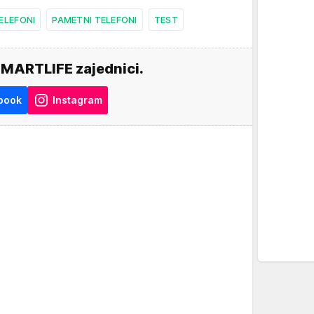
ELEFONI
PAMETNI TELEFONI
TEST
SMARTLIFE zajednici.
book
Instagram