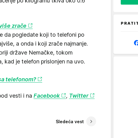
ačenje po kilogramu tkiva oko 0.6
PRATI
jviše zrače
e da pogledate koji to telefoni po
iše, a onda i koji zrače najmanje.
toriji države Nemačke, tokom
 kad je telefon prislonjen na uvo.
e sa telefonom?
od vesti i na
Facebook
,
Twitter
Sledeća vest