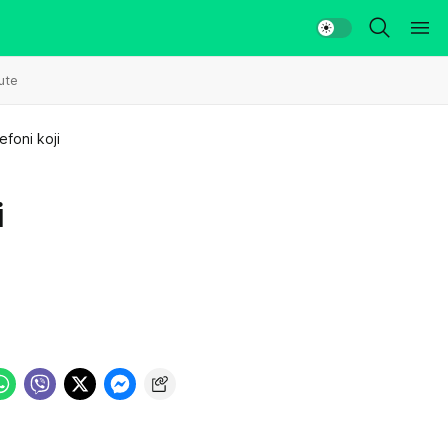
ute
efoni koji
i