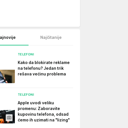
ajnovije
Najčitanije
TELEFONI
Kako da blokirate reklame
na telefonu​? Jedan trik
rešava većinu problema
TELEFONI
Apple uvodi veliku
promenu: Zaboravite
kupovinu telefona, odsad
ćemo ih uzimati na "lizing"