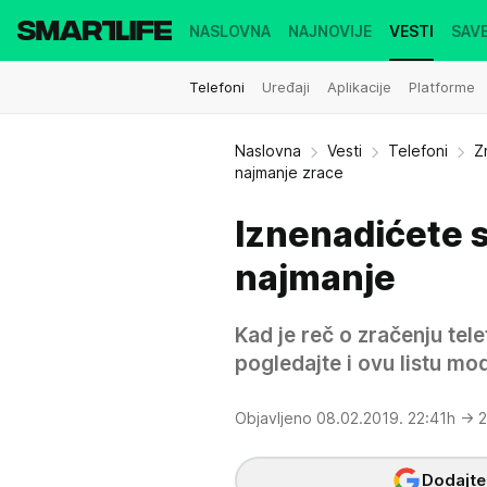
NASLOVNA
NAJNOVIJE
VESTI
SAVE
Telefoni
Uređaji
Aplikacije
Platforme
Naslovna
Vesti
Telefoni
Z
najmanje zrace
Iznenadićete se
najmanje
Kad je reč o zračenju tel
pogledajte i ovu listu mod
Objavljeno 08.02.2019. 22:41h
→ 2
Dodajte