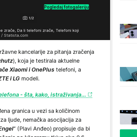
Pogledaj fotogaleriju
1/2
e zrače, Da li telefoni zrače, Telefoni koji
/ Statista.com
avne kancelarije za pitanja zračenja
chutz
), koja je testirala aktuelne
rače Xiaomi i OnePlus
telefoni, a
ZTE i LG
modeli.
elefona - šta, kako, istraživanja…
đena granica u vezi sa količinom
 za ljude, nemačka asocijacija za
Engel
“ (Plavi Anđeo) propisuje da bi