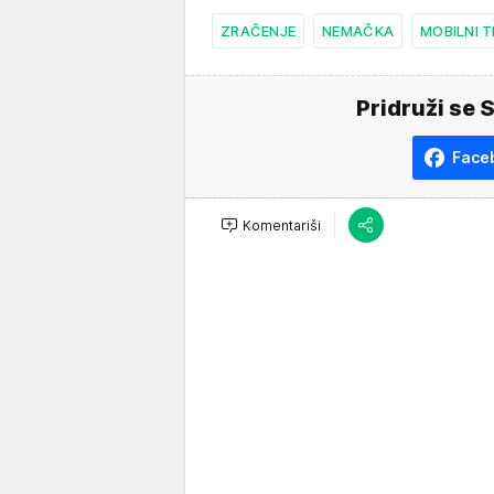
ZRAČENJE
NEMAČKA
MOBILNI T
Pridruži se 
Face
Komentariši