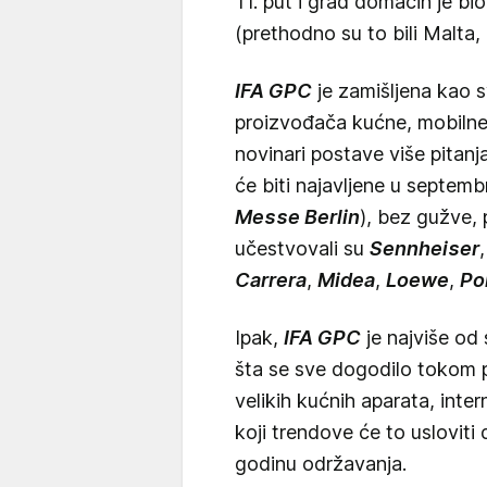
11. put i grad domaćin je bi
(prethodno su to bili Malta
IFA GPC
je zamišljena kao 
proizvođača kućne, mobilne 
novinari postave više pitanja
će biti najavljene u septem
Messe Berlin
), bez gužve, 
učestvovali su
Sennheiser
Carrera
,
Midea
,
Loewe
,
Po
Ipak,
IFA GPC
je najviše od
šta se sve dogodilo tokom pr
velikih kućnih aparata, intern
koji trendove će to usloviti
godinu održavanja.