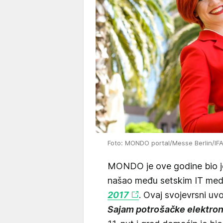
Foto: MONDO portal/Messe Berlin/I
MONDO je ove godine bio jedi
našao među setskim IT medij
2017
. Ovaj svojevrsni uv
Sajam potrošačke elektron