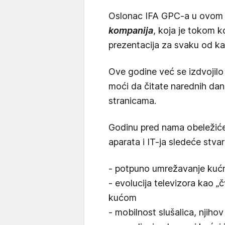
Oslonac IFA GPC-a u ovom
kompanija
, koja je tokom k
prezentacija za svaku od ka
Ove godine već se izdvojilo
moći da čitate narednih 
stranicama.
Godinu pred nama obeležiće
aparata i IT-ja sledeće stvari
- potpuno umrežavanje kućne
- evolucija televizora kao 
kućom
- mobilnost slušalica, njihov