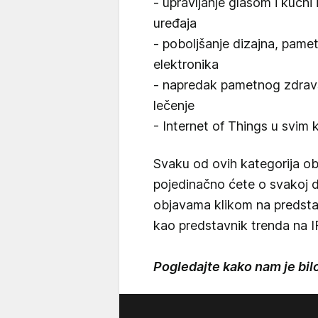
- upravljanje glasom i kućni 
uređaja
- poboljšanje dizajna, pame
elektronika
- napredak pametnog zdravst
lečenje
- Internet of Things u svim
Svaku od ovih kategorija o
pojedinačno ćete o svakoj d
objavama klikom na predstav
kao predstavnik trenda na 
Pogledajte kako nam je bi