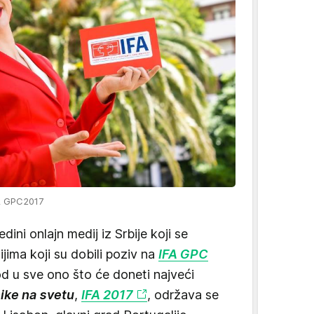
FA GPC2017
ni onlajn medij iz Srbije koji se
ima koji su dobili poziv na
IFA GPC
od u sve ono što će doneti najveći
ike na svetu
,
IFA 2017
, održava se