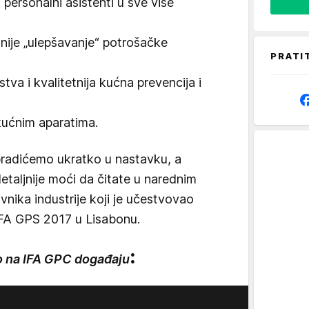
i personalni asistenti u sve više
tnije „ulepšavanje“ potrošačke
PRATI
va i kvalitetnija kućna prevencija i
 kućnim aparatima.
bradićemo ukratko u nastavku, a
etaljnije moći da čitate u narednim
nika industrije koji je učestvovao
IFA GPS 2017 u Lisabonu.
:
lo na IFA GPC događaju