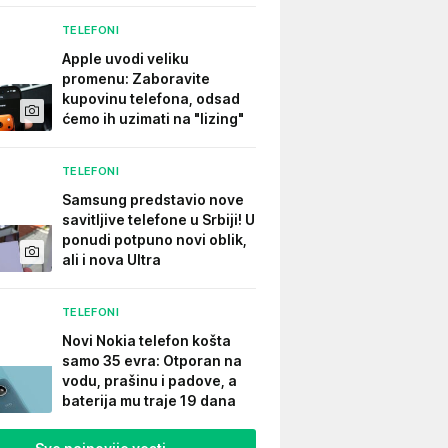
TELEFONI
Apple uvodi veliku
promenu: Zaboravite
kupovinu telefona, odsad
ćemo ih uzimati na "lizing"
TELEFONI
Samsung predstavio nove
savitljive telefone u Srbiji! U
ponudi potpuno novi oblik,
ali i nova Ultra
TELEFONI
Novi Nokia telefon košta
samo 35 evra: Otporan na
vodu, prašinu i padove, a
baterija mu traje 19 dana