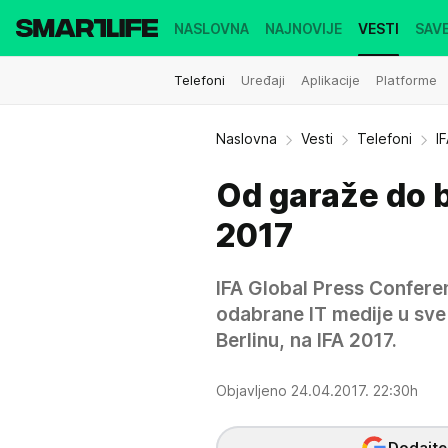
NASLOVNA
NAJNOVIJE
VESTI
SAVE
Telefoni
Uređaji
Aplikacije
Platforme
Naslovna
Vesti
Telefoni
I
Od garaže do 
2017
IFA Global Press Conferen
odabrane IT medije u sve
Berlinu, na IFA 2017.
Objavljeno 24.04.2017. 22:30h
Dodajte