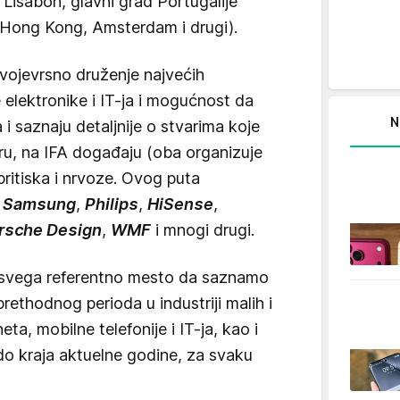
o Lisabon, glavni grad Portugalije
, Hong Kong, Amsterdam i drugi).
svojevrsno druženje najvećih
elektronike i IT-ja i mogućnost da
N
 i saznaju detaljnije o stvarima koje
bru, na IFA događaju (oba organizuje
pritiska i nrvoze. Ovog puta
,
Samsung
,
Philips
,
HiSense
,
rsche Design
,
WMF
i mnogi drugi.
 svega referentno mesto da saznamo
ethodnog perioda u industriji malih i
eta, mobilne telefonije i IT-ja, kao i
 do kraja aktuelne godine, za svaku