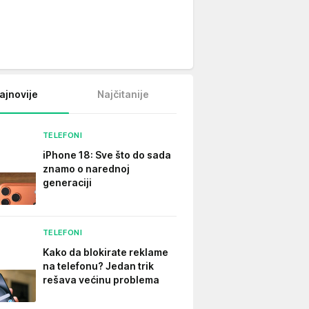
ajnovije
Najčitanije
TELEFONI
iPhone 18: Sve što do sada
znamo o narednoj
generaciji
TELEFONI
Kako da blokirate reklame
na telefonu​? Jedan trik
rešava većinu problema