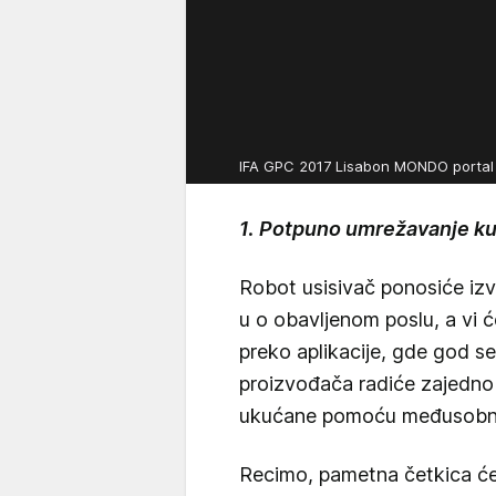
IFA GPC 2017 Lisabon MONDO porta
1. Potpuno umrežavanje k
Robot usisivač ponosiće izv
u o obavljenom poslu, a vi ć
preko aplikacije, gde god se 
proizvođača radiće zajedno n
ukućane pomoću međusobn
Recimo, pametna četkica će 