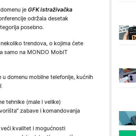
 domenu je
GFK istraživačka
onferencije održala desetak
tegorija posebno.
 nekoliko trendova, o kojima ćete
dana samo na MONDO MobIT
 u domenu mobilne telefonije, kućnih
:
 tehnike (male i velike)
„čvorišta“ zabave i komandovanja
 veći kvalitet i mogućnosti