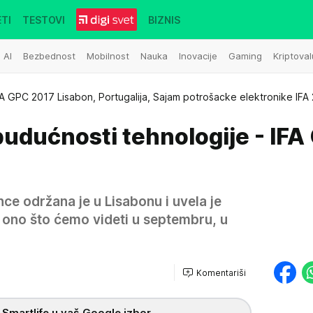
TI
TESTOVI
BIZNIS
AI
Bezbednost
Mobilnost
Nauka
Inovacije
Gaming
Kriptoval
FA GPC 2017 Lisabon, Portugalija, Sajam potrošacke elektronike IFA
budućnosti tehnologije - IFA
ce održana je u Lisabonu i uvela je
 ono što ćemo videti u septembru, u
Komentariši
 Smartlife u vaš Google izbor