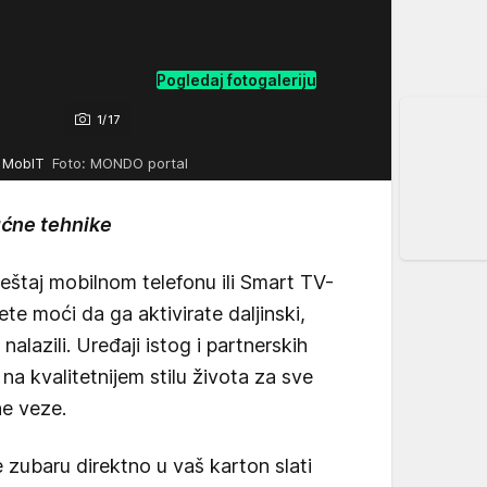
Pogledaj fotogaleriju
1/17
l MobIT
Foto: MONDO portal
ućne tehnike
eštaj mobilnom telefonu ili Smart TV-
ete moći da ga aktivirate daljinski,
nalazili. Uređaji istog i partnerskih
a kvalitetnijem stilu života za sve
e veze.
zubaru direktno u vaš karton slati